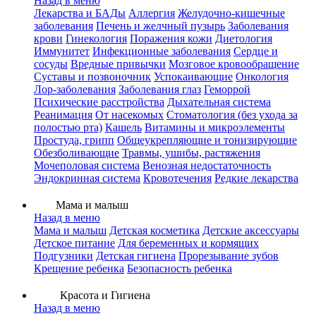
Назад в меню
Лекарства и БАДы
Аллергия
Желудочно-кишечные
заболевания
Печень и желчный пузырь
Заболевания
крови
Гинекология
Поражения кожи
Диетология
Иммунитет
Инфекционные заболевания
Сердце и
сосуды
Вредные привычки
Мозговое кровообращение
Суставы и позвоночник
Успокаивающие
Онкология
Лор-заболевания
Заболевания глаз
Геморрой
Психические расстройства
Дыхательная система
Реанимация
От насекомых
Стоматология (без ухода за
полостью рта)
Кашель
Витамины и микроэлементы
Простуда, грипп
Общеукрепляющие и тонизирующие
Обезболивающие
Травмы, ушибы, растяжения
Мочеполовая система
Венозная недостаточность
Эндокринная система
Кровотечения
Редкие лекарства
Мама и малыш
Назад в меню
Мама и малыш
Детская косметика
Детские аксессуары
Детское питание
Для беременных и кормящих
Подгузники
Детская гигиена
Прорезывание зубов
Крещение ребенка
Безопасность ребенка
Красота и Гигиена
Назад в меню