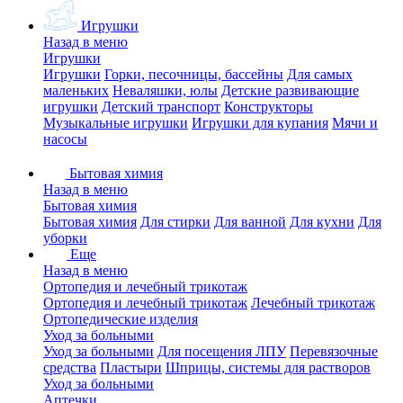
Игрушки
Назад в меню
Игрушки
Игрушки
Горки, песочницы, бассейны
Для самых
маленьких
Неваляшки, юлы
Детские развивающие
игрушки
Детский транспорт
Конструкторы
Музыкальные игрушки
Игрушки для купания
Мячи и
насосы
Бытовая химия
Назад в меню
Бытовая химия
Бытовая химия
Для стирки
Для ванной
Для кухни
Для
уборки
Еще
Назад в меню
Ортопедия и лечебный трикотаж
Ортопедия и лечебный трикотаж
Лечебный трикотаж
Ортопедические изделия
Уход за больными
Уход за больными
Для посещения ЛПУ
Перевязочные
средства
Пластыри
Шприцы, системы для растворов
Уход за больными
Аптечки