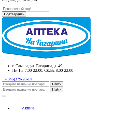
г. Самара, ул. Гагарина, д. 49
Пн-Пт 7:00-22:00, Сб,Вс 8:00-22:00
+7(846)379-20-14
Найти
Найти
Акции