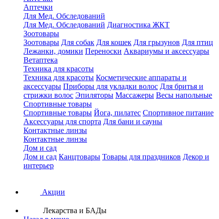
Аптечки
Для Мед. Обследований
Для Мед. Обследований
Диагностика ЖКТ
Зоотовары
Зоотовары
Для собак
Для кошек
Для грызунов
Для птиц
Лежанки, домики
Переноски
Аквариумы и аксессуары
Ветаптека
Техника для красоты
Техника для красоты
Косметические аппараты и
аксессуары
Приборы для укладки волос
Для бритья и
стрижки волос
Эпиляторы
Массажеры
Весы напольные
Спортивные товары
Спортивные товары
Йога, пилатес
Спортивное питание
Аксессуары для спорта
Для бани и сауны
Контактные линзы
Контактные линзы
Дом и сад
Дом и сад
Канцтовары
Товары для праздников
Декор и
интерьер
Акции
Лекарства и БАДы