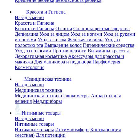
Крещение ребенка
Безопасность ребенка
Красота и Гигиена
Назад в меню
Красота и Гигиена
Красота и Гигиена
От пота
Солнцезащитные средства
Депиляция
Уход за лицом
Уход за ногами
Уход за руками
и ногтями
Уход за телом
Женская гигиена
Уход за
полостью рта
Выпадение волос
Гигиенические средства
Уход за волосами
Против перхоти
Витамины красоты
Декоративная косметика
Аксессуары для красоты и
макияжа
Для маникюра и педикюра
Парфюмерия
Косметология
Медицинская техника
Назад в меню
Медицинская техника
Медицинская техника
Глюкометры
Аппараты для
лечения
Мед.приборы
Интимные товары
Назад в меню
Интимные товары
Интимные товары
Интим-комфорт
Контрацепция
(местная)
Для потенции