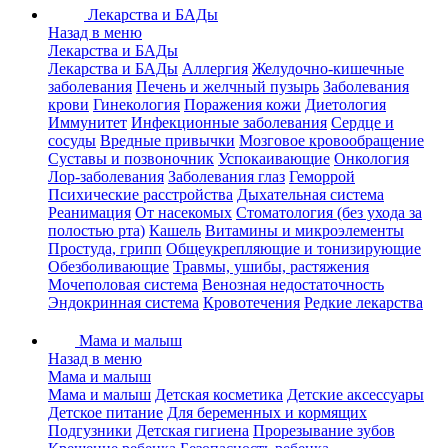
Лекарства и БАДы
Назад в меню
Лекарства и БАДы
Лекарства и БАДы
Аллергия
Желудочно-кишечные
заболевания
Печень и желчный пузырь
Заболевания
крови
Гинекология
Поражения кожи
Диетология
Иммунитет
Инфекционные заболевания
Сердце и
сосуды
Вредные привычки
Мозговое кровообращение
Суставы и позвоночник
Успокаивающие
Онкология
Лор-заболевания
Заболевания глаз
Геморрой
Психические расстройства
Дыхательная система
Реанимация
От насекомых
Стоматология (без ухода за
полостью рта)
Кашель
Витамины и микроэлементы
Простуда, грипп
Общеукрепляющие и тонизирующие
Обезболивающие
Травмы, ушибы, растяжения
Мочеполовая система
Венозная недостаточность
Эндокринная система
Кровотечения
Редкие лекарства
Мама и малыш
Назад в меню
Мама и малыш
Мама и малыш
Детская косметика
Детские аксессуары
Детское питание
Для беременных и кормящих
Подгузники
Детская гигиена
Прорезывание зубов