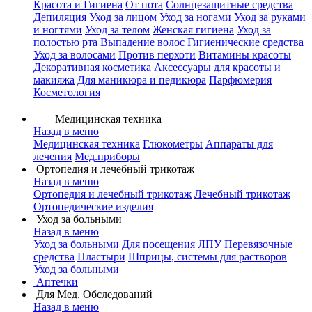
Красота и Гигиена
От пота
Солнцезащитные средства
Депиляция
Уход за лицом
Уход за ногами
Уход за руками
и ногтями
Уход за телом
Женская гигиена
Уход за
полостью рта
Выпадение волос
Гигиенические средства
Уход за волосами
Против перхоти
Витамины красоты
Декоративная косметика
Аксессуары для красоты и
макияжа
Для маникюра и педикюра
Парфюмерия
Косметология
Медицинская техника
Назад в меню
Медицинская техника
Глюкометры
Аппараты для
лечения
Мед.приборы
Ортопедия и лечебный трикотаж
Назад в меню
Ортопедия и лечебный трикотаж
Лечебный трикотаж
Ортопедические изделия
Уход за больными
Назад в меню
Уход за больными
Для посещения ЛПУ
Перевязочные
средства
Пластыри
Шприцы, системы для растворов
Уход за больными
Аптечки
Для Мед. Обследований
Назад в меню