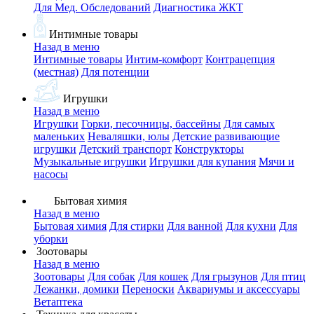
Для Мед. Обследований
Диагностика ЖКТ
Интимные товары
Назад в меню
Интимные товары
Интим-комфорт
Контрацепция
(местная)
Для потенции
Игрушки
Назад в меню
Игрушки
Горки, песочницы, бассейны
Для самых
маленьких
Неваляшки, юлы
Детские развивающие
игрушки
Детский транспорт
Конструкторы
Музыкальные игрушки
Игрушки для купания
Мячи и
насосы
Бытовая химия
Назад в меню
Бытовая химия
Для стирки
Для ванной
Для кухни
Для
уборки
Зоотовары
Назад в меню
Зоотовары
Для собак
Для кошек
Для грызунов
Для птиц
Лежанки, домики
Переноски
Аквариумы и аксессуары
Ветаптека