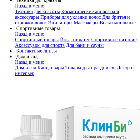
Техника для красоты
Назад в меню
Техника для красоты
Косметические аппараты и
аксессуары
Приборы для укладки волос
Для бритья и
стрижки волос
Эпиляторы
Массажеры
Весы напольные
Спортивные товары
Назад в меню
Спортивные товары
Йога, пилатес
Спортивное питание
Аксессуары для спорта
Для бани и сауны
Контактные линзы
Дом и сад
Назад в меню
Дом и сад
Канцтовары
Товары для праздников
Декор и
интерьер