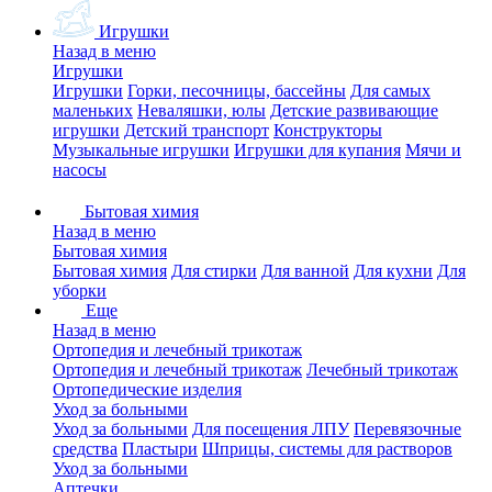
Игрушки
Назад в меню
Игрушки
Игрушки
Горки, песочницы, бассейны
Для самых
маленьких
Неваляшки, юлы
Детские развивающие
игрушки
Детский транспорт
Конструкторы
Музыкальные игрушки
Игрушки для купания
Мячи и
насосы
Бытовая химия
Назад в меню
Бытовая химия
Бытовая химия
Для стирки
Для ванной
Для кухни
Для
уборки
Еще
Назад в меню
Ортопедия и лечебный трикотаж
Ортопедия и лечебный трикотаж
Лечебный трикотаж
Ортопедические изделия
Уход за больными
Уход за больными
Для посещения ЛПУ
Перевязочные
средства
Пластыри
Шприцы, системы для растворов
Уход за больными
Аптечки