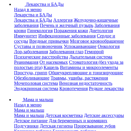
Лекарства и БАДы
Назад в меню
Лекарства и БАДы
Лекарства и БАДы
Аллергия
Желудочно-кишечные
заболевания
Печень и желчный пузырь
Заболевания
крови
Гинекология
Поражения кожи
Диетология
Иммунитет
Инфекционные заболевания
Сердце и
сосуды
Вредные привычки
Мозговое кровообращение
Суставы и позвоночник
Успокаивающие
Онкология
Лор-заболевания
Заболевания глаз
Геморрой
Психические расстройства
Дыхательная система
Реанимация
От насекомых
Стоматология (без ухода за
полостью рта)
Кашель
Витамины и микроэлементы
Простуда, грипп
Общеукрепляющие и тонизирующие
Обезболивающие
Травмы, ушибы, растяжения
Мочеполовая система
Венозная недостаточность
Эндокринная система
Кровотечения
Редкие лекарства
Мама и малыш
Назад в меню
Мама и малыш
Мама и малыш
Детская косметика
Детские аксессуары
Детское питание
Для беременных и кормящих
Подгузники
Детская гигиена
Прорезывание зубов