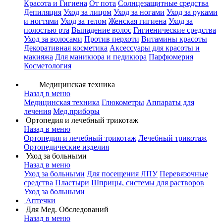
Красота и Гигиена
От пота
Солнцезащитные средства
Депиляция
Уход за лицом
Уход за ногами
Уход за руками
и ногтями
Уход за телом
Женская гигиена
Уход за
полостью рта
Выпадение волос
Гигиенические средства
Уход за волосами
Против перхоти
Витамины красоты
Декоративная косметика
Аксессуары для красоты и
макияжа
Для маникюра и педикюра
Парфюмерия
Косметология
Медицинская техника
Назад в меню
Медицинская техника
Глюкометры
Аппараты для
лечения
Мед.приборы
Ортопедия и лечебный трикотаж
Назад в меню
Ортопедия и лечебный трикотаж
Лечебный трикотаж
Ортопедические изделия
Уход за больными
Назад в меню
Уход за больными
Для посещения ЛПУ
Перевязочные
средства
Пластыри
Шприцы, системы для растворов
Уход за больными
Аптечки
Для Мед. Обследований
Назад в меню