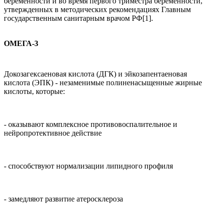
беременности и во время первого триместра беременности,
утвержденных в методических рекомендациях Главным
государственным санитарным врачом РФ[1].
ОМЕГА-3
Докозагексаеновая кислота (ДГК) и эйкозапентаеновая
кислота (ЭПК) - незаменимые полиненасыщенные жирные
кислоты, которые:
- оказывают комплексное противовоспалительное и
нейропротективное действие
- способствуют нормализации липидного профиля
- замедляют развитие атеросклероза