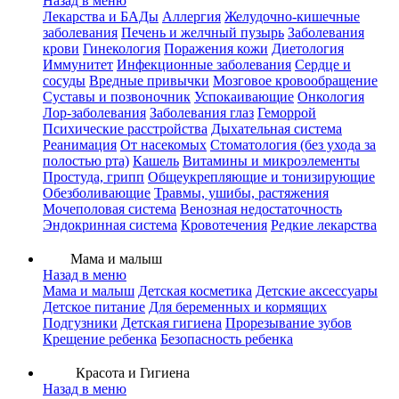
Назад в меню
Лекарства и БАДы
Аллергия
Желудочно-кишечные
заболевания
Печень и желчный пузырь
Заболевания
крови
Гинекология
Поражения кожи
Диетология
Иммунитет
Инфекционные заболевания
Сердце и
сосуды
Вредные привычки
Мозговое кровообращение
Суставы и позвоночник
Успокаивающие
Онкология
Лор-заболевания
Заболевания глаз
Геморрой
Психические расстройства
Дыхательная система
Реанимация
От насекомых
Стоматология (без ухода за
полостью рта)
Кашель
Витамины и микроэлементы
Простуда, грипп
Общеукрепляющие и тонизирующие
Обезболивающие
Травмы, ушибы, растяжения
Мочеполовая система
Венозная недостаточность
Эндокринная система
Кровотечения
Редкие лекарства
Мама и малыш
Назад в меню
Мама и малыш
Детская косметика
Детские аксессуары
Детское питание
Для беременных и кормящих
Подгузники
Детская гигиена
Прорезывание зубов
Крещение ребенка
Безопасность ребенка
Красота и Гигиена
Назад в меню