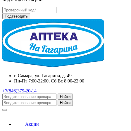
г. Самара, ул. Гагарина, д. 49
Пн-Пт 7:00-22:00, Сб,Вс 8:00-22:00
+7(846)379-20-14
Найти
Найти
Акции