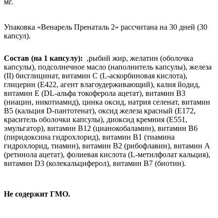
мг.
Упаковка
«Венарель Пренаталь 2» рассчитана на 30 дней (30
капсул).
Состав (на 1 капсулу):
,
рыбий жир, желатин (оболочка
капсулы), подсолнечное масло (наполнитель капсулы), железа
(II) бисглицинат, витамин С (L-аскорбиновая кислота),
глицерин (Е422, агент влагоудерживающий), калия йодид,
витамин Е (DL-альфа токоферола ацетат), витамин В3
(ниацин, никотиамид), цинка оксид, натрия селенат, витамин
В5 (кальция D-пантотенат), оксид железа красный (E172,
краситель оболочки капсулы), диоксид кремния (E551,
эмульгатор), витамин В12 (цианокобаламин), витамин В6
(пиридоксина гидрохлорид), витамин В1 (тиамина
гидрохлорид, тиамин), витамин В2 (рибофлавин), витамин А
(ретинола ацетат), фолиевая кислота (L-метилфолат кальция),
витамин D3 (колекальциферол), витамин В7 (биотин).
Не содержит ГМО.