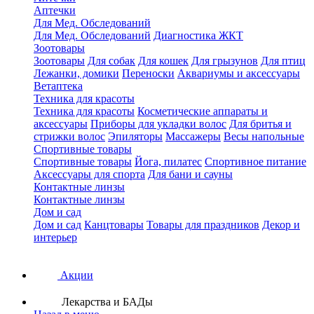
Аптечки
Для Мед. Обследований
Для Мед. Обследований
Диагностика ЖКТ
Зоотовары
Зоотовары
Для собак
Для кошек
Для грызунов
Для птиц
Лежанки, домики
Переноски
Аквариумы и аксессуары
Ветаптека
Техника для красоты
Техника для красоты
Косметические аппараты и
аксессуары
Приборы для укладки волос
Для бритья и
стрижки волос
Эпиляторы
Массажеры
Весы напольные
Спортивные товары
Спортивные товары
Йога, пилатес
Спортивное питание
Аксессуары для спорта
Для бани и сауны
Контактные линзы
Контактные линзы
Дом и сад
Дом и сад
Канцтовары
Товары для праздников
Декор и
интерьер
Акции
Лекарства и БАДы