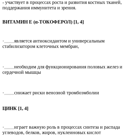
- участвует в процессах роста и развития костных тканей,
поддержания иммунитета и зрения.
ВИТАМИН Е (α-ТОКОФЕРОЛ) [1, 4]
·
является антиоксидантом и универсальным
, , , , , , , ,
стабилизатором клеточных мембран,
·
необходим для функционирования половых желез и
, , , , , , , ,
сердечной мышцы
·
снижает риски венозной тромбоэмболии
, , , , , , , ,
ЦИНК [1, 4]
·
играет важную роль в процессах синтеза и распада
, , , , , , , ,
углеводов, белков, жиров, нуклеиновых кислот