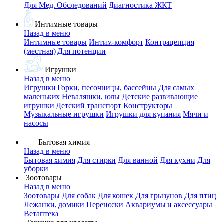
Для Мед. Обследований
Диагностика ЖКТ
Интимные товары
Назад в меню
Интимные товары
Интим-комфорт
Контрацепция
(местная)
Для потенции
Игрушки
Назад в меню
Игрушки
Горки, песочницы, бассейны
Для самых
маленьких
Неваляшки, юлы
Детские развивающие
игрушки
Детский транспорт
Конструкторы
Музыкальные игрушки
Игрушки для купания
Мячи и
насосы
Бытовая химия
Назад в меню
Бытовая химия
Для стирки
Для ванной
Для кухни
Для
уборки
Зоотовары
Назад в меню
Зоотовары
Для собак
Для кошек
Для грызунов
Для птиц
Лежанки, домики
Переноски
Аквариумы и аксессуары
Ветаптека