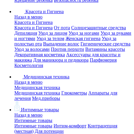
Крещение ребенка
Безопасность ребенка
Красота и Гигиена
Назад в меню
Красота и Гигиена
Красота и Гигиена
От пота
Солнцезащитные средства
Депиляция
Уход за лицом
Уход за ногами
Уход за руками
и ногтями
Уход за телом
Женская гигиена
Уход за
полостью рта
Выпадение волос
Гигиенические средства
Уход за волосами
Против перхоти
Витамины красоты
Декоративная косметика
Аксессуары для красоты и
макияжа
Для маникюра и педикюра
Парфюмерия
Косметология
Медицинская техника
Назад в меню
Медицинская техника
Медицинская техника
Глюкометры
Аппараты для
лечения
Мед.приборы
Интимные товары
Назад в меню
Интимные товары
Интимные товары
Интим-комфорт
Контрацепция
(местная)
Для потенции