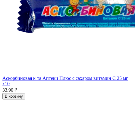
Аскорбиновая к-та Аптеки Плюс с сахаром витамин С 25 мг
x10
33.90 ₽
В корзину