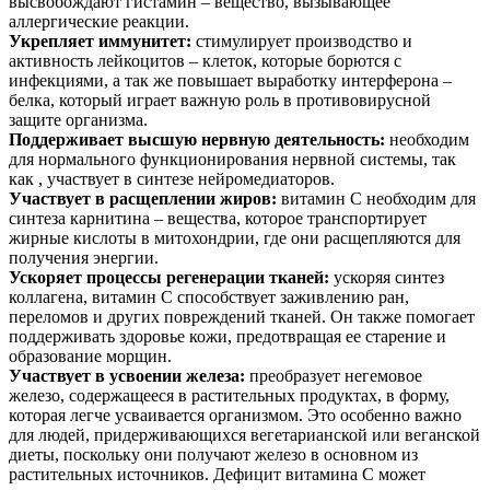
высвобождают гистамин – вещество, вызывающее
аллергические реакции.
Укрепляет иммунитет:
стимулирует производство и
активность лейкоцитов – клеток, которые борются с
инфекциями, а так же повышает выработку интерферона –
белка, который играет важную роль в противовирусной
защите организма.
Поддерживает высшую нервную деятельность:
необходим
для нормального функционирования нервной системы, так
как , участвует в синтезе нейромедиаторов.
Участвует в расщеплении жиров:
витамин С необходим для
синтеза карнитина – вещества, которое транспортирует
жирные кислоты в митохондрии, где они расщепляются для
получения энергии.
Ускоряет процессы регенерации тканей:
ускоряя синтез
коллагена, витамин C способствует заживлению ран,
переломов и других повреждений тканей. Он также помогает
поддерживать здоровье кожи, предотвращая ее старение и
образование морщин.
Участвует в усвоении железа:
преобразует негемовое
железо, содержащееся в растительных продуктах, в форму,
которая легче усваивается организмом. Это особенно важно
для людей, придерживающихся вегетарианской или веганской
диеты, поскольку они получают железо в основном из
растительных источников. Дефицит витамина С может