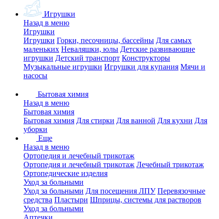
Игрушки
Назад в меню
Игрушки
Игрушки
Горки, песочницы, бассейны
Для самых
маленьких
Неваляшки, юлы
Детские развивающие
игрушки
Детский транспорт
Конструкторы
Музыкальные игрушки
Игрушки для купания
Мячи и
насосы
Бытовая химия
Назад в меню
Бытовая химия
Бытовая химия
Для стирки
Для ванной
Для кухни
Для
уборки
Еще
Назад в меню
Ортопедия и лечебный трикотаж
Ортопедия и лечебный трикотаж
Лечебный трикотаж
Ортопедические изделия
Уход за больными
Уход за больными
Для посещения ЛПУ
Перевязочные
средства
Пластыри
Шприцы, системы для растворов
Уход за больными
Аптечки