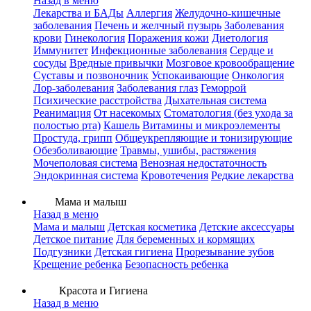
Назад в меню
Лекарства и БАДы
Аллергия
Желудочно-кишечные
заболевания
Печень и желчный пузырь
Заболевания
крови
Гинекология
Поражения кожи
Диетология
Иммунитет
Инфекционные заболевания
Сердце и
сосуды
Вредные привычки
Мозговое кровообращение
Суставы и позвоночник
Успокаивающие
Онкология
Лор-заболевания
Заболевания глаз
Геморрой
Психические расстройства
Дыхательная система
Реанимация
От насекомых
Стоматология (без ухода за
полостью рта)
Кашель
Витамины и микроэлементы
Простуда, грипп
Общеукрепляющие и тонизирующие
Обезболивающие
Травмы, ушибы, растяжения
Мочеполовая система
Венозная недостаточность
Эндокринная система
Кровотечения
Редкие лекарства
Мама и малыш
Назад в меню
Мама и малыш
Детская косметика
Детские аксессуары
Детское питание
Для беременных и кормящих
Подгузники
Детская гигиена
Прорезывание зубов
Крещение ребенка
Безопасность ребенка
Красота и Гигиена
Назад в меню