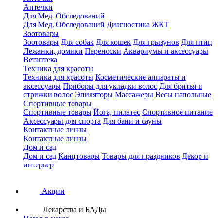
Аптечки
Для Мед. Обследований
Для Мед. Обследований
Диагностика ЖКТ
Зоотовары
Зоотовары
Для собак
Для кошек
Для грызунов
Для птиц
Лежанки, домики
Переноски
Аквариумы и аксессуары
Ветаптека
Техника для красоты
Техника для красоты
Косметические аппараты и
аксессуары
Приборы для укладки волос
Для бритья и
стрижки волос
Эпиляторы
Массажеры
Весы напольные
Спортивные товары
Спортивные товары
Йога, пилатес
Спортивное питание
Аксессуары для спорта
Для бани и сауны
Контактные линзы
Контактные линзы
Дом и сад
Дом и сад
Канцтовары
Товары для праздников
Декор и
интерьер
Акции
Лекарства и БАДы