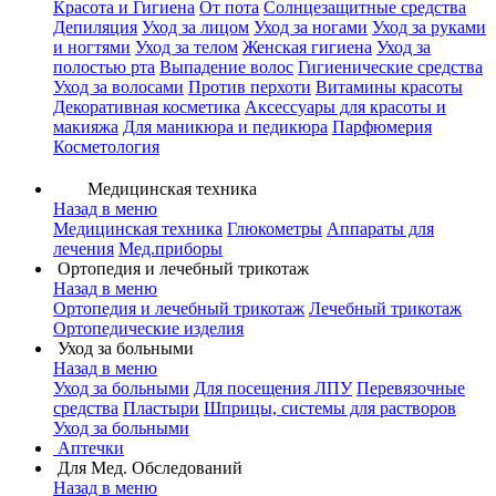
Красота и Гигиена
От пота
Солнцезащитные средства
Депиляция
Уход за лицом
Уход за ногами
Уход за руками
и ногтями
Уход за телом
Женская гигиена
Уход за
полостью рта
Выпадение волос
Гигиенические средства
Уход за волосами
Против перхоти
Витамины красоты
Декоративная косметика
Аксессуары для красоты и
макияжа
Для маникюра и педикюра
Парфюмерия
Косметология
Медицинская техника
Назад в меню
Медицинская техника
Глюкометры
Аппараты для
лечения
Мед.приборы
Ортопедия и лечебный трикотаж
Назад в меню
Ортопедия и лечебный трикотаж
Лечебный трикотаж
Ортопедические изделия
Уход за больными
Назад в меню
Уход за больными
Для посещения ЛПУ
Перевязочные
средства
Пластыри
Шприцы, системы для растворов
Уход за больными
Аптечки
Для Мед. Обследований
Назад в меню