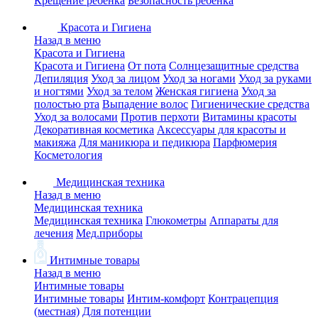
Крещение ребенка
Безопасность ребенка
Красота и Гигиена
Назад в меню
Красота и Гигиена
Красота и Гигиена
От пота
Солнцезащитные средства
Депиляция
Уход за лицом
Уход за ногами
Уход за руками
и ногтями
Уход за телом
Женская гигиена
Уход за
полостью рта
Выпадение волос
Гигиенические средства
Уход за волосами
Против перхоти
Витамины красоты
Декоративная косметика
Аксессуары для красоты и
макияжа
Для маникюра и педикюра
Парфюмерия
Косметология
Медицинская техника
Назад в меню
Медицинская техника
Медицинская техника
Глюкометры
Аппараты для
лечения
Мед.приборы
Интимные товары
Назад в меню
Интимные товары
Интимные товары
Интим-комфорт
Контрацепция
(местная)
Для потенции