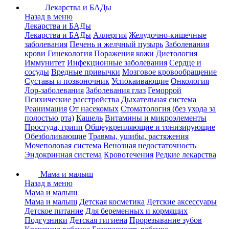
Лекарства и БАДы
Назад в меню
Лекарства и БАДы
Лекарства и БАДы
Аллергия
Желудочно-кишечные
заболевания
Печень и желчный пузырь
Заболевания
крови
Гинекология
Поражения кожи
Диетология
Иммунитет
Инфекционные заболевания
Сердце и
сосуды
Вредные привычки
Мозговое кровообращение
Суставы и позвоночник
Успокаивающие
Онкология
Лор-заболевания
Заболевания глаз
Геморрой
Психические расстройства
Дыхательная система
Реанимация
От насекомых
Стоматология (без ухода за
полостью рта)
Кашель
Витамины и микроэлементы
Простуда, грипп
Общеукрепляющие и тонизирующие
Обезболивающие
Травмы, ушибы, растяжения
Мочеполовая система
Венозная недостаточность
Эндокринная система
Кровотечения
Редкие лекарства
Мама и малыш
Назад в меню
Мама и малыш
Мама и малыш
Детская косметика
Детские аксессуары
Детское питание
Для беременных и кормящих
Подгузники
Детская гигиена
Прорезывание зубов