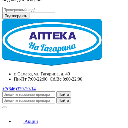
г. Самара, ул. Гагарина, д. 49
Пн-Пт 7:00-22:00, Сб,Вс 8:00-22:00
+7(846)379-20-14
Найти
Найти
Акции