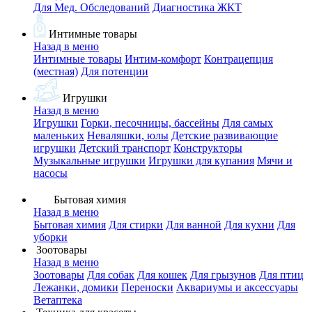
Для Мед. Обследований
Диагностика ЖКТ
Интимные товары
Назад в меню
Интимные товары
Интим-комфорт
Контрацепция
(местная)
Для потенции
Игрушки
Назад в меню
Игрушки
Горки, песочницы, бассейны
Для самых
маленьких
Неваляшки, юлы
Детские развивающие
игрушки
Детский транспорт
Конструкторы
Музыкальные игрушки
Игрушки для купания
Мячи и
насосы
Бытовая химия
Назад в меню
Бытовая химия
Для стирки
Для ванной
Для кухни
Для
уборки
Зоотовары
Назад в меню
Зоотовары
Для собак
Для кошек
Для грызунов
Для птиц
Лежанки, домики
Переноски
Аквариумы и аксессуары
Ветаптека