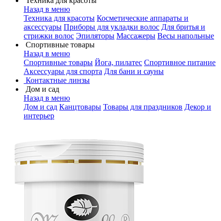
Техника для красоты
Назад в меню
Техника для красоты
Косметические аппараты и
аксессуары
Приборы для укладки волос
Для бритья и
стрижки волос
Эпиляторы
Массажеры
Весы напольные
Спортивные товары
Назад в меню
Спортивные товары
Йога, пилатес
Спортивное питание
Аксессуары для спорта
Для бани и сауны
Контактные линзы
Дом и сад
Назад в меню
Дом и сад
Канцтовары
Товары для праздников
Декор и
интерьер