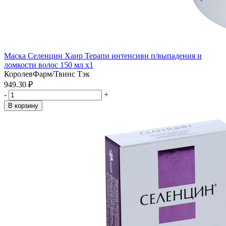
Маска Селенцин Хаир Терапи интенсивн п/выпадения и
ломкости волос 150 мл x1
КоролевФарм/Твинс Тэк
949.30 ₽
-
+
В корзину