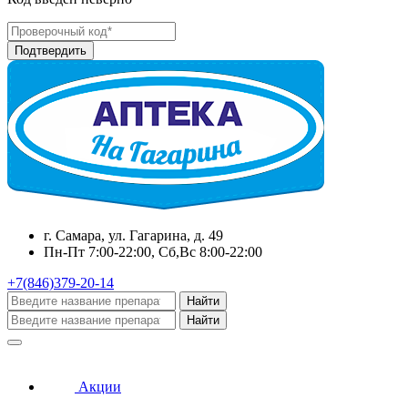
г. Самара, ул. Гагарина, д. 49
Пн-Пт 7:00-22:00, Сб,Вс 8:00-22:00
+7(846)379-20-14
Найти
Найти
Акции