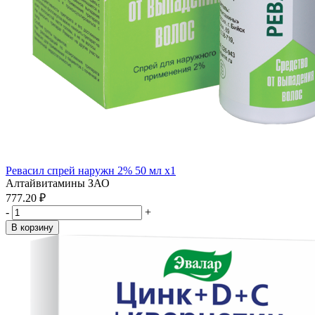
Ревасил спрей наружн 2% 50 мл x1
Алтайвитамины ЗАО
777.20 ₽
-
+
В корзину