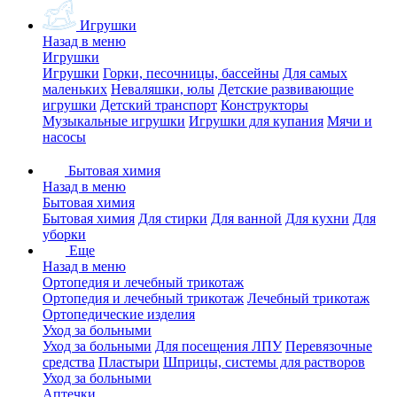
Игрушки
Назад в меню
Игрушки
Игрушки
Горки, песочницы, бассейны
Для самых
маленьких
Неваляшки, юлы
Детские развивающие
игрушки
Детский транспорт
Конструкторы
Музыкальные игрушки
Игрушки для купания
Мячи и
насосы
Бытовая химия
Назад в меню
Бытовая химия
Бытовая химия
Для стирки
Для ванной
Для кухни
Для
уборки
Еще
Назад в меню
Ортопедия и лечебный трикотаж
Ортопедия и лечебный трикотаж
Лечебный трикотаж
Ортопедические изделия
Уход за больными
Уход за больными
Для посещения ЛПУ
Перевязочные
средства
Пластыри
Шприцы, системы для растворов
Уход за больными
Аптечки