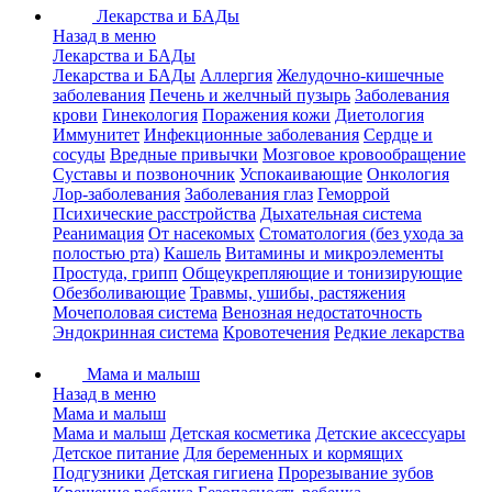
Лекарства и БАДы
Назад в меню
Лекарства и БАДы
Лекарства и БАДы
Аллергия
Желудочно-кишечные
заболевания
Печень и желчный пузырь
Заболевания
крови
Гинекология
Поражения кожи
Диетология
Иммунитет
Инфекционные заболевания
Сердце и
сосуды
Вредные привычки
Мозговое кровообращение
Суставы и позвоночник
Успокаивающие
Онкология
Лор-заболевания
Заболевания глаз
Геморрой
Психические расстройства
Дыхательная система
Реанимация
От насекомых
Стоматология (без ухода за
полостью рта)
Кашель
Витамины и микроэлементы
Простуда, грипп
Общеукрепляющие и тонизирующие
Обезболивающие
Травмы, ушибы, растяжения
Мочеполовая система
Венозная недостаточность
Эндокринная система
Кровотечения
Редкие лекарства
Мама и малыш
Назад в меню
Мама и малыш
Мама и малыш
Детская косметика
Детские аксессуары
Детское питание
Для беременных и кормящих
Подгузники
Детская гигиена
Прорезывание зубов