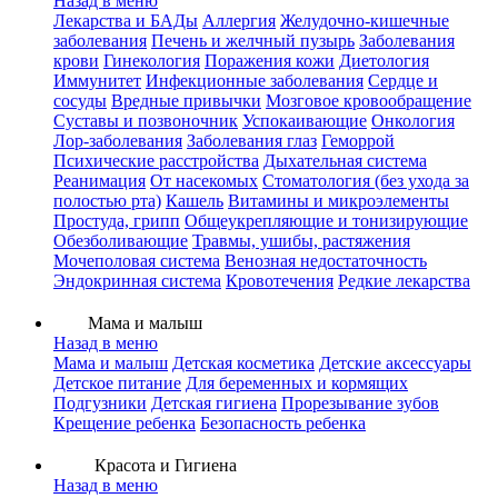
Назад в меню
Лекарства и БАДы
Аллергия
Желудочно-кишечные
заболевания
Печень и желчный пузырь
Заболевания
крови
Гинекология
Поражения кожи
Диетология
Иммунитет
Инфекционные заболевания
Сердце и
сосуды
Вредные привычки
Мозговое кровообращение
Суставы и позвоночник
Успокаивающие
Онкология
Лор-заболевания
Заболевания глаз
Геморрой
Психические расстройства
Дыхательная система
Реанимация
От насекомых
Стоматология (без ухода за
полостью рта)
Кашель
Витамины и микроэлементы
Простуда, грипп
Общеукрепляющие и тонизирующие
Обезболивающие
Травмы, ушибы, растяжения
Мочеполовая система
Венозная недостаточность
Эндокринная система
Кровотечения
Редкие лекарства
Мама и малыш
Назад в меню
Мама и малыш
Детская косметика
Детские аксессуары
Детское питание
Для беременных и кормящих
Подгузники
Детская гигиена
Прорезывание зубов
Крещение ребенка
Безопасность ребенка
Красота и Гигиена
Назад в меню