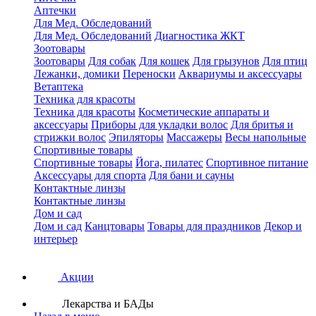
Аптечки
Для Мед. Обследований
Для Мед. Обследований
Диагностика ЖКТ
Зоотовары
Зоотовары
Для собак
Для кошек
Для грызунов
Для птиц
Лежанки, домики
Переноски
Аквариумы и аксессуары
Ветаптека
Техника для красоты
Техника для красоты
Косметические аппараты и
аксессуары
Приборы для укладки волос
Для бритья и
стрижки волос
Эпиляторы
Массажеры
Весы напольные
Спортивные товары
Спортивные товары
Йога, пилатес
Спортивное питание
Аксессуары для спорта
Для бани и сауны
Контактные линзы
Контактные линзы
Дом и сад
Дом и сад
Канцтовары
Товары для праздников
Декор и
интерьер
Акции
Лекарства и БАДы