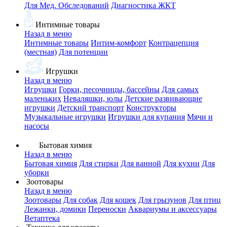
Для Мед. Обследований
Диагностика ЖКТ
Интимные товары
Назад в меню
Интимные товары
Интим-комфорт
Контрацепция
(местная)
Для потенции
Игрушки
Назад в меню
Игрушки
Горки, песочницы, бассейны
Для самых
маленьких
Неваляшки, юлы
Детские развивающие
игрушки
Детский транспорт
Конструкторы
Музыкальные игрушки
Игрушки для купания
Мячи и
насосы
Бытовая химия
Назад в меню
Бытовая химия
Для стирки
Для ванной
Для кухни
Для
уборки
Зоотовары
Назад в меню
Зоотовары
Для собак
Для кошек
Для грызунов
Для птиц
Лежанки, домики
Переноски
Аквариумы и аксессуары
Ветаптека