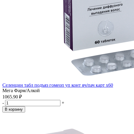
Селенцин табл подъяз гомеоп уп конт яч/пач карт x60
Мега Фарм/Алкой
1065.90 ₽
-
+
В корзину