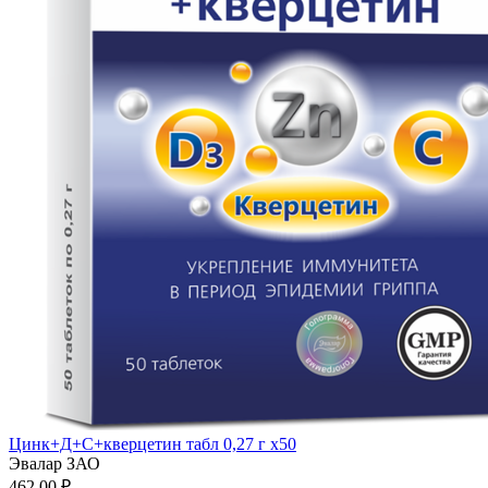
Цинк+Д+С+кверцетин табл 0,27 г x50
Эвалар ЗАО
462.00 ₽