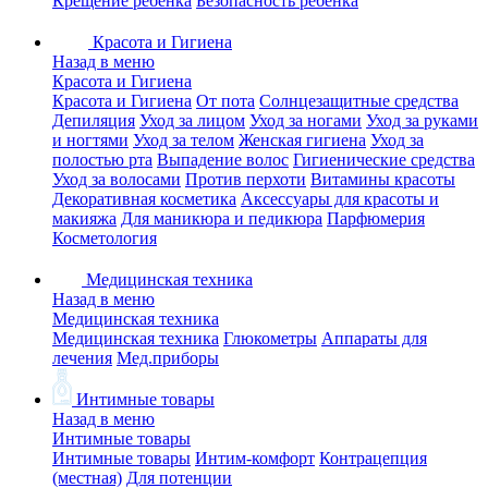
Крещение ребенка
Безопасность ребенка
Красота и Гигиена
Назад в меню
Красота и Гигиена
Красота и Гигиена
От пота
Солнцезащитные средства
Депиляция
Уход за лицом
Уход за ногами
Уход за руками
и ногтями
Уход за телом
Женская гигиена
Уход за
полостью рта
Выпадение волос
Гигиенические средства
Уход за волосами
Против перхоти
Витамины красоты
Декоративная косметика
Аксессуары для красоты и
макияжа
Для маникюра и педикюра
Парфюмерия
Косметология
Медицинская техника
Назад в меню
Медицинская техника
Медицинская техника
Глюкометры
Аппараты для
лечения
Мед.приборы
Интимные товары
Назад в меню
Интимные товары
Интимные товары
Интим-комфорт
Контрацепция
(местная)
Для потенции