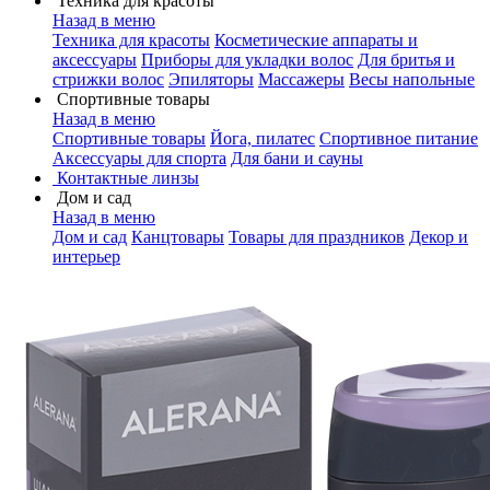
Техника для красоты
Назад в меню
Техника для красоты
Косметические аппараты и
аксессуары
Приборы для укладки волос
Для бритья и
стрижки волос
Эпиляторы
Массажеры
Весы напольные
Спортивные товары
Назад в меню
Спортивные товары
Йога, пилатес
Спортивное питание
Аксессуары для спорта
Для бани и сауны
Контактные линзы
Дом и сад
Назад в меню
Дом и сад
Канцтовары
Товары для праздников
Декор и
интерьер