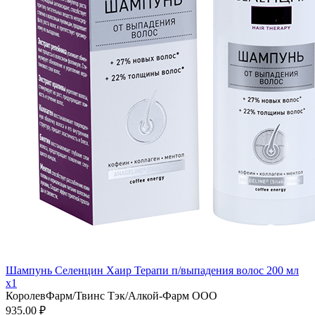
Шампунь Селенцин Хаир Терапи п/выпадения волос 200 мл
x1
КоролевФарм/Твинс Тэк/Алкой-Фарм ООО
935.00 ₽