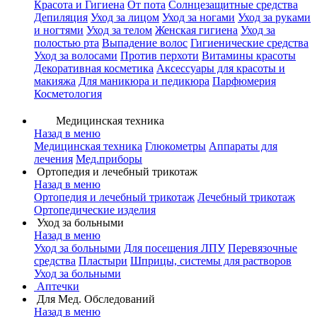
Красота и Гигиена
От пота
Солнцезащитные средства
Депиляция
Уход за лицом
Уход за ногами
Уход за руками
и ногтями
Уход за телом
Женская гигиена
Уход за
полостью рта
Выпадение волос
Гигиенические средства
Уход за волосами
Против перхоти
Витамины красоты
Декоративная косметика
Аксессуары для красоты и
макияжа
Для маникюра и педикюра
Парфюмерия
Косметология
Медицинская техника
Назад в меню
Медицинская техника
Глюкометры
Аппараты для
лечения
Мед.приборы
Ортопедия и лечебный трикотаж
Назад в меню
Ортопедия и лечебный трикотаж
Лечебный трикотаж
Ортопедические изделия
Уход за больными
Назад в меню
Уход за больными
Для посещения ЛПУ
Перевязочные
средства
Пластыри
Шприцы, системы для растворов
Уход за больными
Аптечки
Для Мед. Обследований
Назад в меню