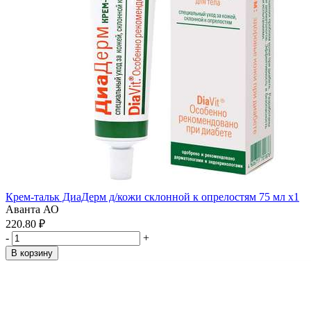
Крем-тальк ДиаДерм д/кожи склонной к опрелостям 75 мл x1
Аванта АО
220.80 ₽
-
+
В корзину