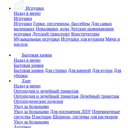
Игрушки
Назад в меню
Игрушки
Игрушки
Горки, песочницы, бассейны
Для самых
маленьких
Неваляшки, юлы
Детские развивающие
игрушки
Детский транспорт
Конструкторы
Музыкальные игрушки
Игрушки для купания
Мячи и
насосы
Бытовая химия
Назад в меню
Бытовая химия
Бытовая химия
Для стирки
Для ванной
Для кухни
Для
уборки
Еще
Назад в меню
Ортопедия и лечебный трикотаж
Ортопедия и лечебный трикотаж
Лечебный трикотаж
Ортопедические изделия
Уход за больными
Уход за больными
Для посещения ЛПУ
Перевязочные
средства
Пластыри
Шприцы, системы для растворов
Уход за больными
Аптечки