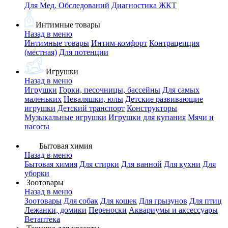
Для Мед. Обследований
Диагностика ЖКТ
Интимные товары
Назад в меню
Интимные товары
Интим-комфорт
Контрацепция
(местная)
Для потенции
Игрушки
Назад в меню
Игрушки
Горки, песочницы, бассейны
Для самых
маленьких
Неваляшки, юлы
Детские развивающие
игрушки
Детский транспорт
Конструкторы
Музыкальные игрушки
Игрушки для купания
Мячи и
насосы
Бытовая химия
Назад в меню
Бытовая химия
Для стирки
Для ванной
Для кухни
Для
уборки
Зоотовары
Назад в меню
Зоотовары
Для собак
Для кошек
Для грызунов
Для птиц
Лежанки, домики
Переноски
Аквариумы и аксессуары
Ветаптека