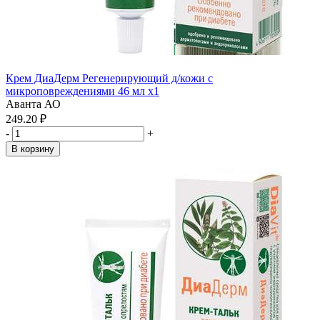
Крем ДиаДерм Регенерирующий д/кожи с
микроповреждениями 46 мл x1
Аванта АО
249.20 ₽
-
+
В корзину