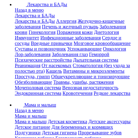
Лекарства и БАДы
Назад в меню
Лекарства и БАДы
Лекарства и БАДы
Аллергия
Желудочно-кишечные
заболевания
Печень и желчный пузырь
Заболевания
крови
Гинекология
Поражения кожи
Диетология
Иммунитет
Инфекционные заболевания
Сердце и
сосуды
Вредные привычки
Мозговое кровообращение
Суставы и позвоночник
Успокаивающие
Онкология
Лор-заболевания
Заболевания глаз
Геморрой
Психические расстройства
Дыхательная система
Реанимация
От насекомых
Стоматология (без ухода за
полостью рта)
Кашель
Витамины и микроэлементы
Простуда, грипп
Общеукрепляющие и тонизирующие
Обезболивающие
Травмы, ушибы, растяжения
Мочеполовая система
Венозная недостаточность
Эндокринная система
Кровотечения
Редкие лекарства
Мама и малыш
Назад в меню
Мама и малыш
Мама и малыш
Детская косметика
Детские аксессуары
Детское питание
Для беременных и кормящих
Подгузники
Детская гигиена
Прорезывание зубов