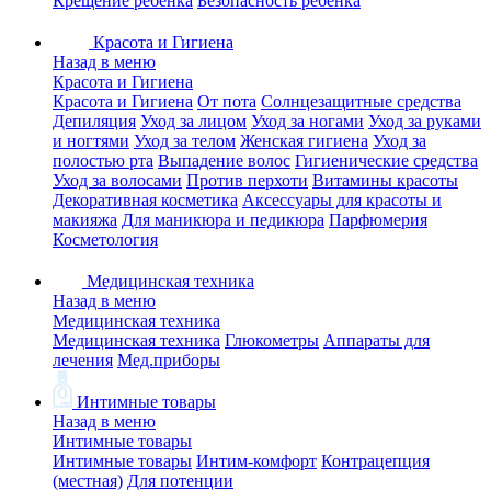
Крещение ребенка
Безопасность ребенка
Красота и Гигиена
Назад в меню
Красота и Гигиена
Красота и Гигиена
От пота
Солнцезащитные средства
Депиляция
Уход за лицом
Уход за ногами
Уход за руками
и ногтями
Уход за телом
Женская гигиена
Уход за
полостью рта
Выпадение волос
Гигиенические средства
Уход за волосами
Против перхоти
Витамины красоты
Декоративная косметика
Аксессуары для красоты и
макияжа
Для маникюра и педикюра
Парфюмерия
Косметология
Медицинская техника
Назад в меню
Медицинская техника
Медицинская техника
Глюкометры
Аппараты для
лечения
Мед.приборы
Интимные товары
Назад в меню
Интимные товары
Интимные товары
Интим-комфорт
Контрацепция
(местная)
Для потенции