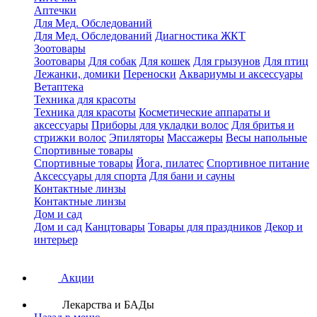
Аптечки
Для Мед. Обследований
Для Мед. Обследований
Диагностика ЖКТ
Зоотовары
Зоотовары
Для собак
Для кошек
Для грызунов
Для птиц
Лежанки, домики
Переноски
Аквариумы и аксессуары
Ветаптека
Техника для красоты
Техника для красоты
Косметические аппараты и
аксессуары
Приборы для укладки волос
Для бритья и
стрижки волос
Эпиляторы
Массажеры
Весы напольные
Спортивные товары
Спортивные товары
Йога, пилатес
Спортивное питание
Аксессуары для спорта
Для бани и сауны
Контактные линзы
Контактные линзы
Дом и сад
Дом и сад
Канцтовары
Товары для праздников
Декор и
интерьер
Акции
Лекарства и БАДы