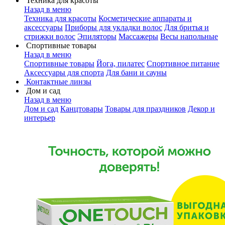
Техника для красоты
Назад в меню
Техника для красоты
Косметические аппараты и
аксессуары
Приборы для укладки волос
Для бритья и
стрижки волос
Эпиляторы
Массажеры
Весы напольные
Спортивные товары
Назад в меню
Спортивные товары
Йога, пилатес
Спортивное питание
Аксессуары для спорта
Для бани и сауны
Контактные линзы
Дом и сад
Назад в меню
Дом и сад
Канцтовары
Товары для праздников
Декор и
интерьер