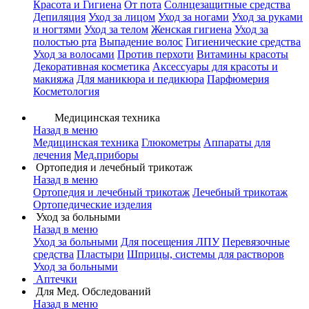
Красота и Гигиена
От пота
Солнцезащитные средства
Депиляция
Уход за лицом
Уход за ногами
Уход за руками
и ногтями
Уход за телом
Женская гигиена
Уход за
полостью рта
Выпадение волос
Гигиенические средства
Уход за волосами
Против перхоти
Витамины красоты
Декоративная косметика
Аксессуары для красоты и
макияжа
Для маникюра и педикюра
Парфюмерия
Косметология
Медицинская техника
Назад в меню
Медицинская техника
Глюкометры
Аппараты для
лечения
Мед.приборы
Ортопедия и лечебный трикотаж
Назад в меню
Ортопедия и лечебный трикотаж
Лечебный трикотаж
Ортопедические изделия
Уход за больными
Назад в меню
Уход за больными
Для посещения ЛПУ
Перевязочные
средства
Пластыри
Шприцы, системы для растворов
Уход за больными
Аптечки
Для Мед. Обследований
Назад в меню