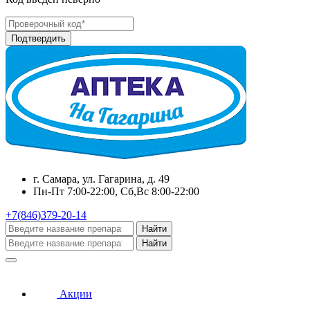
г. Самара, ул. Гагарина, д. 49
Пн-Пт 7:00-22:00, Сб,Вс 8:00-22:00
+7(846)379-20-14
Найти
Найти
Акции