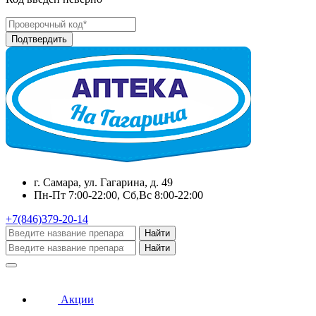
г. Самара, ул. Гагарина, д. 49
Пн-Пт 7:00-22:00, Сб,Вс 8:00-22:00
+7(846)379-20-14
Найти
Найти
Акции