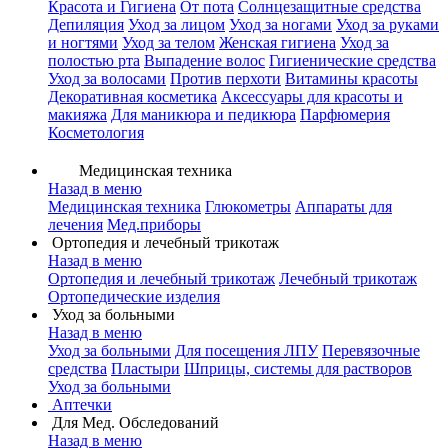
Красота и Гигиена
От пота
Солнцезащитные средства
Депиляция
Уход за лицом
Уход за ногами
Уход за руками
и ногтями
Уход за телом
Женская гигиена
Уход за
полостью рта
Выпадение волос
Гигиенические средства
Уход за волосами
Против перхоти
Витамины красоты
Декоративная косметика
Аксессуары для красоты и
макияжа
Для маникюра и педикюра
Парфюмерия
Косметология
Медицинская техника
Назад в меню
Медицинская техника
Глюкометры
Аппараты для
лечения
Мед.приборы
Ортопедия и лечебный трикотаж
Назад в меню
Ортопедия и лечебный трикотаж
Лечебный трикотаж
Ортопедические изделия
Уход за больными
Назад в меню
Уход за больными
Для посещения ЛПУ
Перевязочные
средства
Пластыри
Шприцы, системы для растворов
Уход за больными
Аптечки
Для Мед. Обследований
Назад в меню