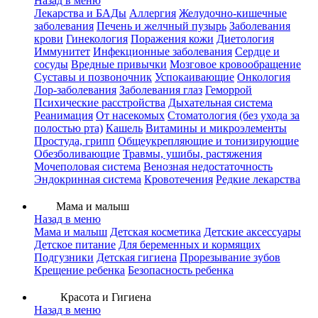
Назад в меню
Лекарства и БАДы
Аллергия
Желудочно-кишечные
заболевания
Печень и желчный пузырь
Заболевания
крови
Гинекология
Поражения кожи
Диетология
Иммунитет
Инфекционные заболевания
Сердце и
сосуды
Вредные привычки
Мозговое кровообращение
Суставы и позвоночник
Успокаивающие
Онкология
Лор-заболевания
Заболевания глаз
Геморрой
Психические расстройства
Дыхательная система
Реанимация
От насекомых
Стоматология (без ухода за
полостью рта)
Кашель
Витамины и микроэлементы
Простуда, грипп
Общеукрепляющие и тонизирующие
Обезболивающие
Травмы, ушибы, растяжения
Мочеполовая система
Венозная недостаточность
Эндокринная система
Кровотечения
Редкие лекарства
Мама и малыш
Назад в меню
Мама и малыш
Детская косметика
Детские аксессуары
Детское питание
Для беременных и кормящих
Подгузники
Детская гигиена
Прорезывание зубов
Крещение ребенка
Безопасность ребенка
Красота и Гигиена
Назад в меню