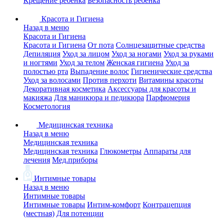
Крещение ребенка
Безопасность ребенка
Красота и Гигиена
Назад в меню
Красота и Гигиена
Красота и Гигиена
От пота
Солнцезащитные средства
Депиляция
Уход за лицом
Уход за ногами
Уход за руками
и ногтями
Уход за телом
Женская гигиена
Уход за
полостью рта
Выпадение волос
Гигиенические средства
Уход за волосами
Против перхоти
Витамины красоты
Декоративная косметика
Аксессуары для красоты и
макияжа
Для маникюра и педикюра
Парфюмерия
Косметология
Медицинская техника
Назад в меню
Медицинская техника
Медицинская техника
Глюкометры
Аппараты для
лечения
Мед.приборы
Интимные товары
Назад в меню
Интимные товары
Интимные товары
Интим-комфорт
Контрацепция
(местная)
Для потенции