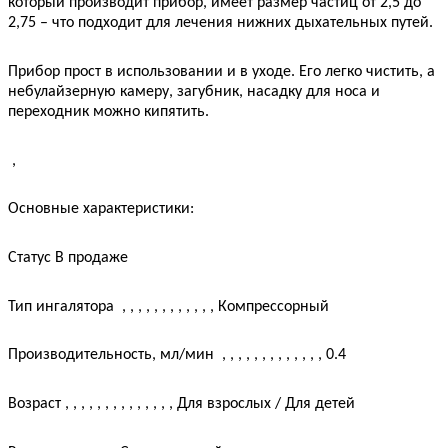
который производит прибор, имеет размер частиц от 2,5 до
2,75 – что подходит для лечения нижних дыхательных путей.
Прибор прост в использовании и в уходе. Его легко чистить, а
небулайзерную камеру, загубник, насадку для носа и
переходник можно кипятить.
,
Основные характеристики:
Статус
В продаже
Тип ингалятора
, , , , , , , , , , , ,
Компрессорный
Производительность, мл/мин
, , , , , , , , , , , , ,
0.4
Возраст
, , , , , , , , , , , , , ,
Для взрослых / Для детей