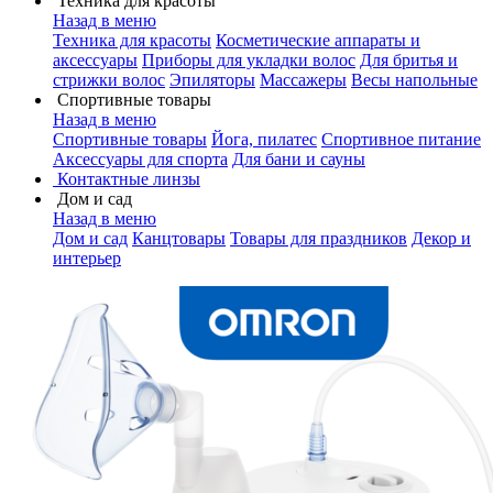
Техника для красоты
Назад в меню
Техника для красоты
Косметические аппараты и
аксессуары
Приборы для укладки волос
Для бритья и
стрижки волос
Эпиляторы
Массажеры
Весы напольные
Спортивные товары
Назад в меню
Спортивные товары
Йога, пилатес
Спортивное питание
Аксессуары для спорта
Для бани и сауны
Контактные линзы
Дом и сад
Назад в меню
Дом и сад
Канцтовары
Товары для праздников
Декор и
интерьер