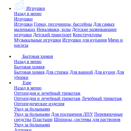
Игрушки
Назад в меню
Игрушки
Игрушки
Горки, песочницы, бассейны
Для самых
маленьких
Неваляшки, юлы
Детские развивающие
игрушки
Детский транспорт
Конструкторы
Музыкальные игрушки
Игрушки для купания
Мячи и
насосы
Бытовая химия
Назад в меню
Бытовая химия
Бытовая химия
Для стирки
Для ванной
Для кухни
Для
уборки
Еще
Назад в меню
Ортопедия и лечебный трикотаж
Ортопедия и лечебный трикотаж
Лечебный трикотаж
Ортопедические изделия
Уход за больными
Уход за больными
Для посещения ЛПУ
Перевязочные
средства
Пластыри
Шприцы, системы для растворов
Уход за больными
Аптечки