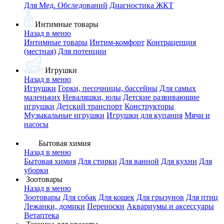
Для Мед. Обследований
Диагностика ЖКТ
Интимные товары
Назад в меню
Интимные товары
Интим-комфорт
Контрацепция
(местная)
Для потенции
Игрушки
Назад в меню
Игрушки
Горки, песочницы, бассейны
Для самых
маленьких
Неваляшки, юлы
Детские развивающие
игрушки
Детский транспорт
Конструкторы
Музыкальные игрушки
Игрушки для купания
Мячи и
насосы
Бытовая химия
Назад в меню
Бытовая химия
Для стирки
Для ванной
Для кухни
Для
уборки
Зоотовары
Назад в меню
Зоотовары
Для собак
Для кошек
Для грызунов
Для птиц
Лежанки, домики
Переноски
Аквариумы и аксессуары
Ветаптека