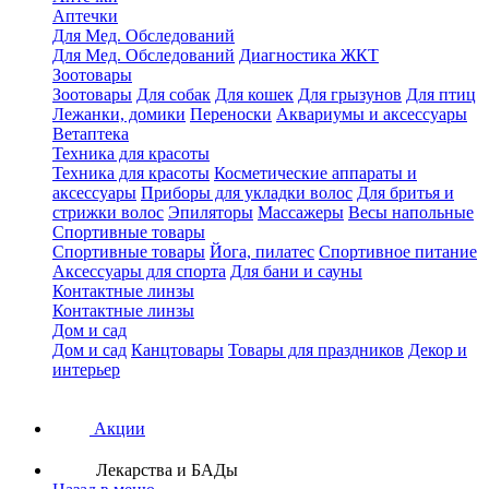
Аптечки
Для Мед. Обследований
Для Мед. Обследований
Диагностика ЖКТ
Зоотовары
Зоотовары
Для собак
Для кошек
Для грызунов
Для птиц
Лежанки, домики
Переноски
Аквариумы и аксессуары
Ветаптека
Техника для красоты
Техника для красоты
Косметические аппараты и
аксессуары
Приборы для укладки волос
Для бритья и
стрижки волос
Эпиляторы
Массажеры
Весы напольные
Спортивные товары
Спортивные товары
Йога, пилатес
Спортивное питание
Аксессуары для спорта
Для бани и сауны
Контактные линзы
Контактные линзы
Дом и сад
Дом и сад
Канцтовары
Товары для праздников
Декор и
интерьер
Акции
Лекарства и БАДы