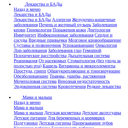
Лекарства и БАДы
Назад в меню
Лекарства и БАДы
Лекарства и БАДы
Аллергия
Желудочно-кишечные
заболевания
Печень и желчный пузырь
Заболевания
крови
Гинекология
Поражения кожи
Диетология
Иммунитет
Инфекционные заболевания
Сердце и
сосуды
Вредные привычки
Мозговое кровообращение
Суставы и позвоночник
Успокаивающие
Онкология
Лор-заболевания
Заболевания глаз
Геморрой
Психические расстройства
Дыхательная система
Реанимация
От насекомых
Стоматология (без ухода за
полостью рта)
Кашель
Витамины и микроэлементы
Простуда, грипп
Общеукрепляющие и тонизирующие
Обезболивающие
Травмы, ушибы, растяжения
Мочеполовая система
Венозная недостаточность
Эндокринная система
Кровотечения
Редкие лекарства
Мама и малыш
Назад в меню
Мама и малыш
Мама и малыш
Детская косметика
Детские аксессуары
Детское питание
Для беременных и кормящих
Подгузники
Детская гигиена
Прорезывание зубов