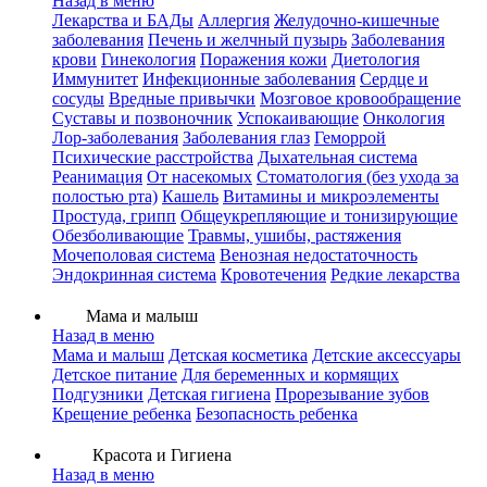
Назад в меню
Лекарства и БАДы
Аллергия
Желудочно-кишечные
заболевания
Печень и желчный пузырь
Заболевания
крови
Гинекология
Поражения кожи
Диетология
Иммунитет
Инфекционные заболевания
Сердце и
сосуды
Вредные привычки
Мозговое кровообращение
Суставы и позвоночник
Успокаивающие
Онкология
Лор-заболевания
Заболевания глаз
Геморрой
Психические расстройства
Дыхательная система
Реанимация
От насекомых
Стоматология (без ухода за
полостью рта)
Кашель
Витамины и микроэлементы
Простуда, грипп
Общеукрепляющие и тонизирующие
Обезболивающие
Травмы, ушибы, растяжения
Мочеполовая система
Венозная недостаточность
Эндокринная система
Кровотечения
Редкие лекарства
Мама и малыш
Назад в меню
Мама и малыш
Детская косметика
Детские аксессуары
Детское питание
Для беременных и кормящих
Подгузники
Детская гигиена
Прорезывание зубов
Крещение ребенка
Безопасность ребенка
Красота и Гигиена
Назад в меню