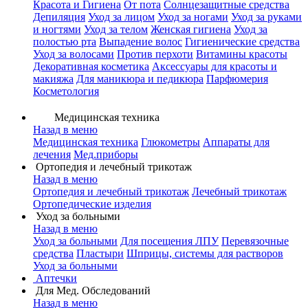
Красота и Гигиена
От пота
Солнцезащитные средства
Депиляция
Уход за лицом
Уход за ногами
Уход за руками
и ногтями
Уход за телом
Женская гигиена
Уход за
полостью рта
Выпадение волос
Гигиенические средства
Уход за волосами
Против перхоти
Витамины красоты
Декоративная косметика
Аксессуары для красоты и
макияжа
Для маникюра и педикюра
Парфюмерия
Косметология
Медицинская техника
Назад в меню
Медицинская техника
Глюкометры
Аппараты для
лечения
Мед.приборы
Ортопедия и лечебный трикотаж
Назад в меню
Ортопедия и лечебный трикотаж
Лечебный трикотаж
Ортопедические изделия
Уход за больными
Назад в меню
Уход за больными
Для посещения ЛПУ
Перевязочные
средства
Пластыри
Шприцы, системы для растворов
Уход за больными
Аптечки
Для Мед. Обследований
Назад в меню