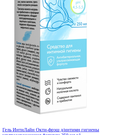
Гель ИнтиЛайн Окти-фрэш д/интимн гигиены