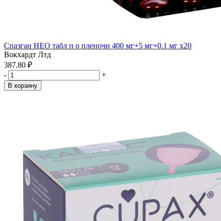
Спазган НЕО табл п о пленочн 400 мг+5 мг+0.1 мг x20
Вокхардт Лтд
387.80 ₽
-
+
В корзину