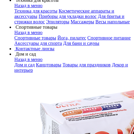
Техника для красоты
Назад в меню
Техника для красоты
Косметические аппараты и
аксессуары
Приборы для укладки волос
Для бритья и
стрижки волос
Эпиляторы
Массажеры
Весы напольные
Спортивные товары
Назад в меню
Спортивные товары
Йога, пилатес
Спортивное питание
Аксессуары для спорта
Для бани и сауны
Контактные линзы
Дом и сад
Назад в меню
Дом и сад
Канцтовары
Товары для праздников
Декор и
интерьер