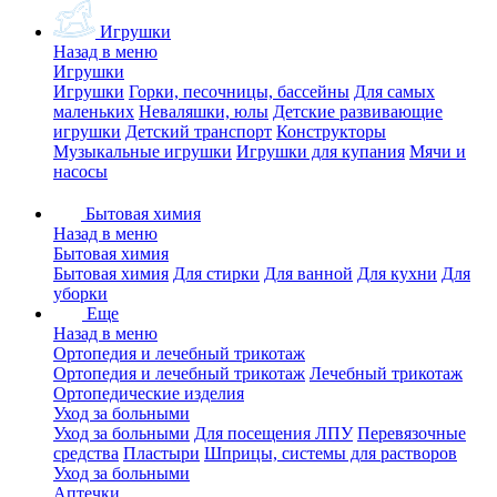
Игрушки
Назад в меню
Игрушки
Игрушки
Горки, песочницы, бассейны
Для самых
маленьких
Неваляшки, юлы
Детские развивающие
игрушки
Детский транспорт
Конструкторы
Музыкальные игрушки
Игрушки для купания
Мячи и
насосы
Бытовая химия
Назад в меню
Бытовая химия
Бытовая химия
Для стирки
Для ванной
Для кухни
Для
уборки
Еще
Назад в меню
Ортопедия и лечебный трикотаж
Ортопедия и лечебный трикотаж
Лечебный трикотаж
Ортопедические изделия
Уход за больными
Уход за больными
Для посещения ЛПУ
Перевязочные
средства
Пластыри
Шприцы, системы для растворов
Уход за больными
Аптечки