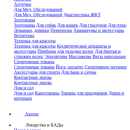
Аптечки
Для Мед. Обследований
Для Мед. Обследований
Диагностика ЖКТ
Зоотовары
Зоотовары
Для собак
Для кошек
Для грызунов
Для птиц
Лежанки, домики
Переноски
Аквариумы и аксессуары
Ветаптека
Техника для красоты
Техника для красоты
Косметические аппараты и
аксессуары
Приборы для укладки волос
Для бритья и
стрижки волос
Эпиляторы
Массажеры
Весы напольные
Спортивные товары
Спортивные товары
Йога, пилатес
Спортивное питание
Аксессуары для спорта
Для бани и сауны
Контактные линзы
Контактные линзы
Дом и сад
Дом и сад
Канцтовары
Товары для праздников
Декор и
интерьер
Акции
Лекарства и БАДы