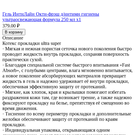
Гель ИнтиЛайн Окти-фрэш д/интимн гигиены
ультраосвежающая формула 250 мл x1
379.00 ₽
В корзину
Описание
Котекс прокладки ultra super
· Мягкая и нежная пористая сеточка нового поколения быстро
проводит жидкость внутрь прокладки, сохраняя поверхность
практически сухой.
· Благодаря специальной системе быстрого впитывания «Fast
Absorb», с голубыми центрами, влага мгновенно впитывается,
а новое поколение абсорбирующих материалов превращает
жидкость в гель и надежно удерживает её внутри прокладки,
обеспечивая эффективную защиту от протеканий.
· Мягкие, как хлопок, края и крылышки помогают избегать
раздражения кожи там, где возникает трение, а также надежно
фиксируют прокладку на белье, препятствуя её смещению во
время движения.
· Тиснение по всему периметру прокладки и дополнительные
желобки обеспечивают защиту от протеканий по краям
прокладки.
· Индивидуальная упаковка, открывающаяся одним