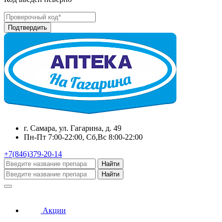
г. Самара, ул. Гагарина, д. 49
Пн-Пт 7:00-22:00, Сб,Вс 8:00-22:00
+7(846)379-20-14
Найти
Найти
Акции