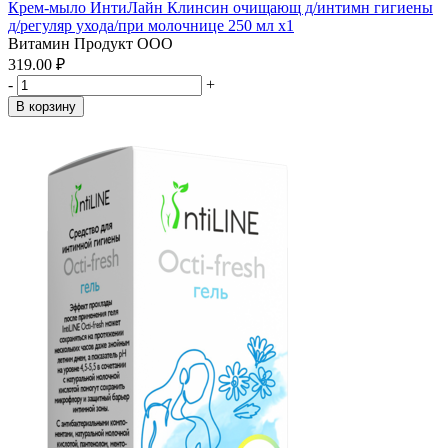
Крем-мыло ИнтиЛайн Клинсин очищающ д/интимн гигиены
д/регуляр ухода/при молочнице 250 мл x1
Витамин Продукт ООО
319.00 ₽
-
+
В корзину