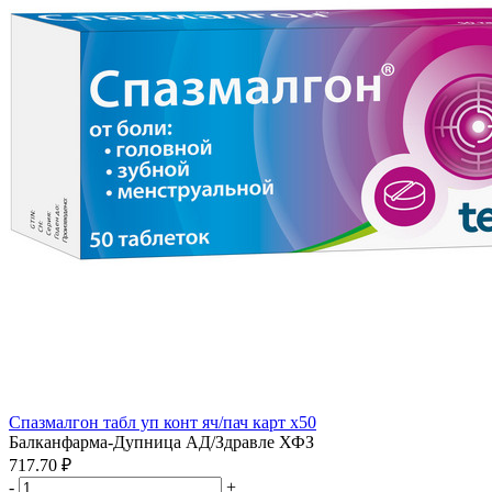
Спазмалгон табл уп конт яч/пач карт x50
Балканфарма-Дупница АД/Здравле ХФЗ
717.70 ₽
-
+