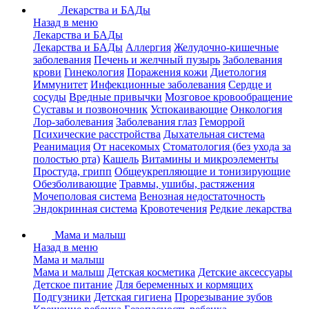
Лекарства и БАДы
Назад в меню
Лекарства и БАДы
Лекарства и БАДы
Аллергия
Желудочно-кишечные
заболевания
Печень и желчный пузырь
Заболевания
крови
Гинекология
Поражения кожи
Диетология
Иммунитет
Инфекционные заболевания
Сердце и
сосуды
Вредные привычки
Мозговое кровообращение
Суставы и позвоночник
Успокаивающие
Онкология
Лор-заболевания
Заболевания глаз
Геморрой
Психические расстройства
Дыхательная система
Реанимация
От насекомых
Стоматология (без ухода за
полостью рта)
Кашель
Витамины и микроэлементы
Простуда, грипп
Общеукрепляющие и тонизирующие
Обезболивающие
Травмы, ушибы, растяжения
Мочеполовая система
Венозная недостаточность
Эндокринная система
Кровотечения
Редкие лекарства
Мама и малыш
Назад в меню
Мама и малыш
Мама и малыш
Детская косметика
Детские аксессуары
Детское питание
Для беременных и кормящих
Подгузники
Детская гигиена
Прорезывание зубов