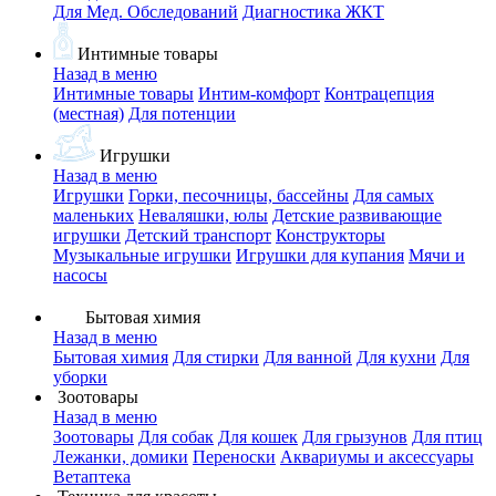
Для Мед. Обследований
Диагностика ЖКТ
Интимные товары
Назад в меню
Интимные товары
Интим-комфорт
Контрацепция
(местная)
Для потенции
Игрушки
Назад в меню
Игрушки
Горки, песочницы, бассейны
Для самых
маленьких
Неваляшки, юлы
Детские развивающие
игрушки
Детский транспорт
Конструкторы
Музыкальные игрушки
Игрушки для купания
Мячи и
насосы
Бытовая химия
Назад в меню
Бытовая химия
Для стирки
Для ванной
Для кухни
Для
уборки
Зоотовары
Назад в меню
Зоотовары
Для собак
Для кошек
Для грызунов
Для птиц
Лежанки, домики
Переноски
Аквариумы и аксессуары
Ветаптека