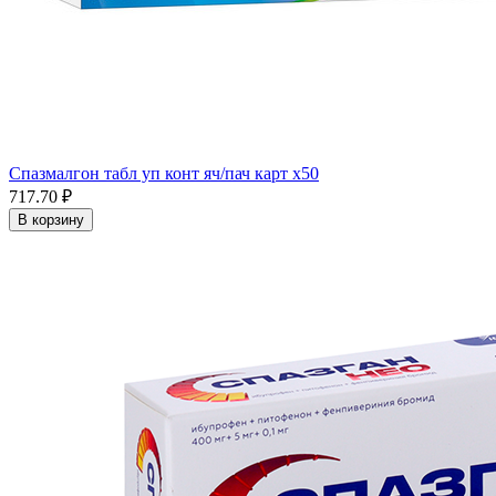
Спазмалгон табл уп конт яч/пач карт x50
717.70 ₽
В корзину