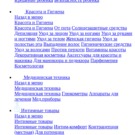
Крещение ребенка
Безопасность ребенка
Красота и Гигиена
Назад в меню
Красота и Гигиена
Красота и Гигиена
От пота
Солнцезащитные средства
Депиляция
Уход за лицом
Уход за ногами
Уход за руками
и ногтями
Уход за телом
Женская гигиена
Уход за
полостью рта
Выпадение волос
Гигиенические средства
Уход за волосами
Против перхоти
Витамины красоты
Декоративная косметика
Аксессуары для красоты и
макияжа
Для маникюра и педикюра
Парфюмерия
Косметология
Медицинская техника
Назад в меню
Медицинская техника
Медицинская техника
Глюкометры
Аппараты для
лечения
Мед.приборы
Интимные товары
Назад в меню
Интимные товары
Интимные товары
Интим-комфорт
Контрацепция
(местная)
Для потенции