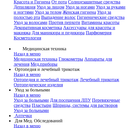
Красота и Гигиена
От пота
Солнцезащитные средства
Депиляция
Уход за лицом
Уход за ногами
Уход за руками
и ногтями
Уход за телом
Женская гигиена
Уход за
полостью рта
Выпадение волос
Гигиенические средства
Уход за волосами
Против перхоти
Витамины красоты
Декоративная косметика
Аксессуары для красоты и
макияжа
Для маникюра и педикюра
Парфюмерия
Косметология
Медицинская техника
Назад в меню
Медицинская техника
Глюкометры
Аппараты для
лечения
Мед.приборы
Ортопедия и лечебный трикотаж
Назад в меню
Ортопедия и лечебный трикотаж
Лечебный трикотаж
Ортопедические изделия
Уход за больными
Назад в меню
Уход за больными
Для посещения ЛПУ
Перевязочные
средства
Пластыри
Шприцы, системы для растворов
Уход за больными
Аптечки
Для Мед. Обследований
Назад в меню