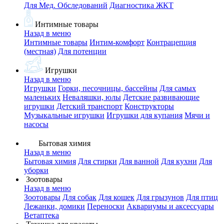
Для Мед. Обследований
Диагностика ЖКТ
Интимные товары
Назад в меню
Интимные товары
Интим-комфорт
Контрацепция
(местная)
Для потенции
Игрушки
Назад в меню
Игрушки
Горки, песочницы, бассейны
Для самых
маленьких
Неваляшки, юлы
Детские развивающие
игрушки
Детский транспорт
Конструкторы
Музыкальные игрушки
Игрушки для купания
Мячи и
насосы
Бытовая химия
Назад в меню
Бытовая химия
Для стирки
Для ванной
Для кухни
Для
уборки
Зоотовары
Назад в меню
Зоотовары
Для собак
Для кошек
Для грызунов
Для птиц
Лежанки, домики
Переноски
Аквариумы и аксессуары
Ветаптека