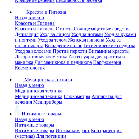
Крещение ребенка
Безопасность ребенка
Красота и Гигиена
Назад в меню
Красота и Гигиена
Красота и Гигиена
От пота
Солнцезащитные средства
Депиляция
Уход за лицом
Уход за ногами
Уход за руками
и ногтями
Уход за телом
Женская гигиена
Уход за
полостью рта
Выпадение волос
Гигиенические средства
Уход за волосами
Против перхоти
Витамины красоты
Декоративная косметика
Аксессуары для красоты и
макияжа
Для маникюра и педикюра
Парфюмерия
Косметология
Медицинская техника
Назад в меню
Медицинская техника
Медицинская техника
Глюкометры
Аппараты для
лечения
Мед.приборы
Интимные товары
Назад в меню
Интимные товары
Интимные товары
Интим-комфорт
Контрацепция
(местная)
Для потенции