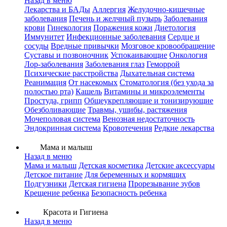
Назад в меню
Лекарства и БАДы
Аллергия
Желудочно-кишечные
заболевания
Печень и желчный пузырь
Заболевания
крови
Гинекология
Поражения кожи
Диетология
Иммунитет
Инфекционные заболевания
Сердце и
сосуды
Вредные привычки
Мозговое кровообращение
Суставы и позвоночник
Успокаивающие
Онкология
Лор-заболевания
Заболевания глаз
Геморрой
Психические расстройства
Дыхательная система
Реанимация
От насекомых
Стоматология (без ухода за
полостью рта)
Кашель
Витамины и микроэлементы
Простуда, грипп
Общеукрепляющие и тонизирующие
Обезболивающие
Травмы, ушибы, растяжения
Мочеполовая система
Венозная недостаточность
Эндокринная система
Кровотечения
Редкие лекарства
Мама и малыш
Назад в меню
Мама и малыш
Детская косметика
Детские аксессуары
Детское питание
Для беременных и кормящих
Подгузники
Детская гигиена
Прорезывание зубов
Крещение ребенка
Безопасность ребенка
Красота и Гигиена
Назад в меню