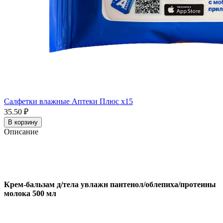
Салфетки влажные Аптеки Плюс x15
35.50 ₽
В корзину
Описание
Крем-бальзам д/тела увлажн пантенол/облепиха/протеины
молока 500 мл