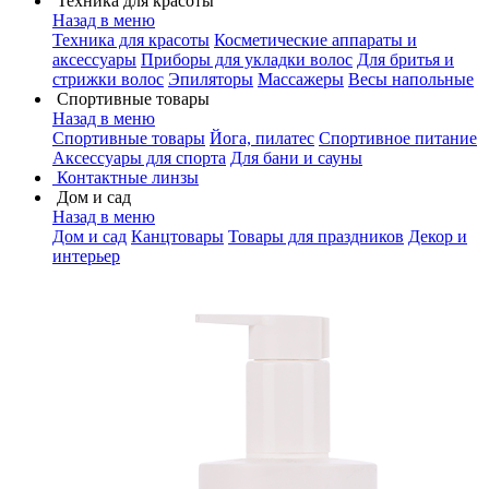
Техника для красоты
Назад в меню
Техника для красоты
Косметические аппараты и
аксессуары
Приборы для укладки волос
Для бритья и
стрижки волос
Эпиляторы
Массажеры
Весы напольные
Спортивные товары
Назад в меню
Спортивные товары
Йога, пилатес
Спортивное питание
Аксессуары для спорта
Для бани и сауны
Контактные линзы
Дом и сад
Назад в меню
Дом и сад
Канцтовары
Товары для праздников
Декор и
интерьер