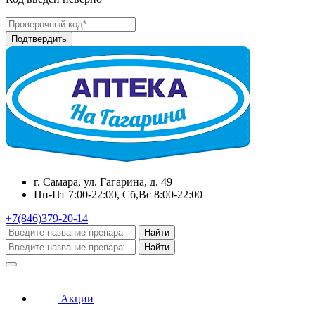
г. Самара, ул. Гагарина, д. 49
Пн-Пт 7:00-22:00, Сб,Вс 8:00-22:00
+7(846)379-20-14
Найти
Найти
Акции