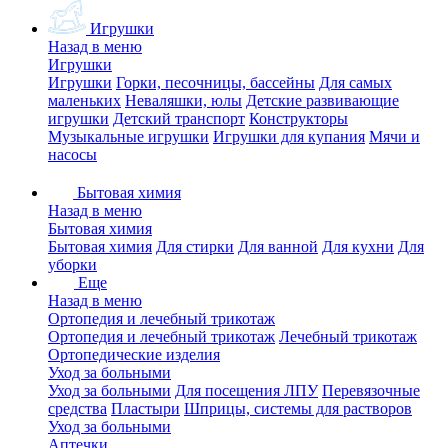
Игрушки
Назад в меню
Игрушки
Игрушки
Горки, песочницы, бассейны
Для самых
маленьких
Неваляшки, юлы
Детские развивающие
игрушки
Детский транспорт
Конструкторы
Музыкальные игрушки
Игрушки для купания
Мячи и
насосы
Бытовая химия
Назад в меню
Бытовая химия
Бытовая химия
Для стирки
Для ванной
Для кухни
Для
уборки
Еще
Назад в меню
Ортопедия и лечебный трикотаж
Ортопедия и лечебный трикотаж
Лечебный трикотаж
Ортопедические изделия
Уход за больными
Уход за больными
Для посещения ЛПУ
Перевязочные
средства
Пластыри
Шприцы, системы для растворов
Уход за больными
Аптечки