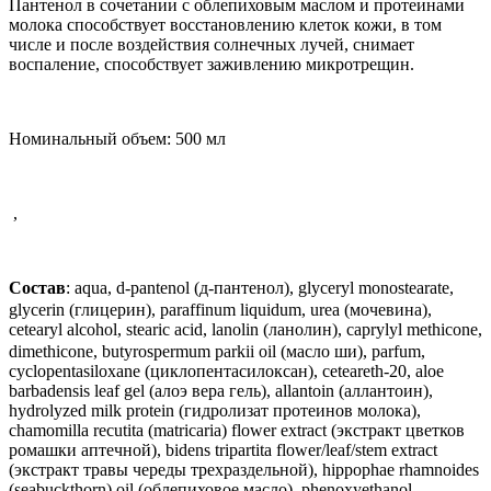
Пантенол в сочетании с облепиховым маслом и протеинами
молока способствует восстановлению клеток кожи, в том
числе и после воздействия солнечных лучей, снимает
воспаление, способствует заживлению микротрещин.
Номинальный объем:
500 мл
,
Состав
:
aqua
,
d
-
pantenol
(д-пантенол),
glyceryl monostearate,
glycerin
(глицерин), paraffinum liquidum,
urea
(мочевина),
cetearyl
alcohol
,
stearic
acid
,
lanolin
(ланолин),
caprylyl methicone,
dimethicone, butyrospermum parkii oil (масло ши),
parfum
,
cyclopentasiloxane (циклопентасилоксан), ceteareth-20,
aloe
barbadensis
leaf
gel
(алоэ вера гель), allantoin (аллантоин),
hydrolyzed
milk
protein
(гидролизат протеинов молока),
chamomilla recutita (matricaria) flower extract (экстракт цветков
ромашки аптечной), bidens tripartita flower/leaf/stem extract
(экстракт травы череды трехраздельной),
hippophae
rhamnoides
(
seabuckthorn
)
oil
(облепиховое масло),
phenoxyethanol,