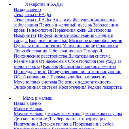
Лекарства и БАДы
Назад в меню
Лекарства и БАДы
Лекарства и БАДы
Аллергия
Желудочно-кишечные
заболевания
Печень и желчный пузырь
Заболевания
крови
Гинекология
Поражения кожи
Диетология
Иммунитет
Инфекционные заболевания
Сердце и
сосуды
Вредные привычки
Мозговое кровообращение
Суставы и позвоночник
Успокаивающие
Онкология
Лор-заболевания
Заболевания глаз
Геморрой
Психические расстройства
Дыхательная система
Реанимация
От насекомых
Стоматология (без ухода за
полостью рта)
Кашель
Витамины и микроэлементы
Простуда, грипп
Общеукрепляющие и тонизирующие
Обезболивающие
Травмы, ушибы, растяжения
Мочеполовая система
Венозная недостаточность
Эндокринная система
Кровотечения
Редкие лекарства
Мама и малыш
Назад в меню
Мама и малыш
Мама и малыш
Детская косметика
Детские аксессуары
Детское питание
Для беременных и кормящих
Подгузники
Детская гигиена
Прорезывание зубов