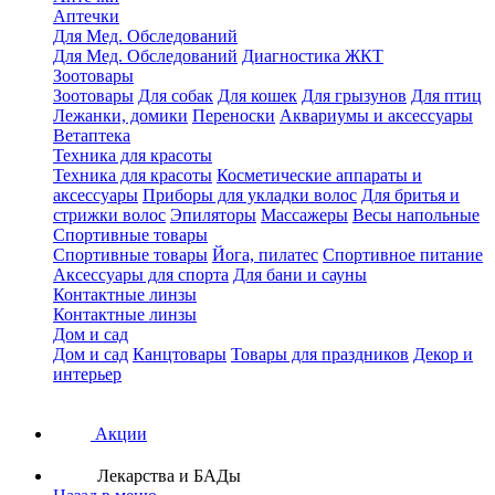
Аптечки
Для Мед. Обследований
Для Мед. Обследований
Диагностика ЖКТ
Зоотовары
Зоотовары
Для собак
Для кошек
Для грызунов
Для птиц
Лежанки, домики
Переноски
Аквариумы и аксессуары
Ветаптека
Техника для красоты
Техника для красоты
Косметические аппараты и
аксессуары
Приборы для укладки волос
Для бритья и
стрижки волос
Эпиляторы
Массажеры
Весы напольные
Спортивные товары
Спортивные товары
Йога, пилатес
Спортивное питание
Аксессуары для спорта
Для бани и сауны
Контактные линзы
Контактные линзы
Дом и сад
Дом и сад
Канцтовары
Товары для праздников
Декор и
интерьер
Акции
Лекарства и БАДы