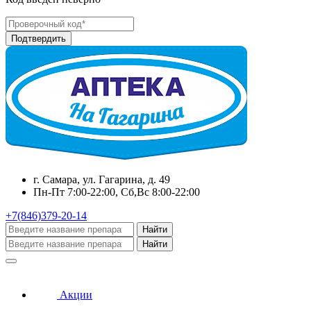
г. Самара, ул. Гагарина, д. 49
Пн-Пт 7:00-22:00, Сб,Вс 8:00-22:00
+7(846)379-20-14
Найти
Найти
Акции