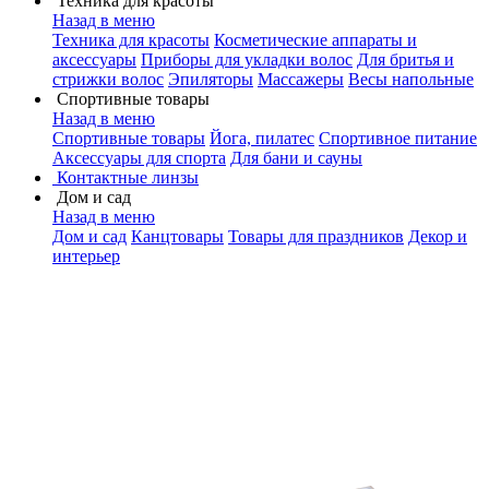
Техника для красоты
Назад в меню
Техника для красоты
Косметические аппараты и
аксессуары
Приборы для укладки волос
Для бритья и
стрижки волос
Эпиляторы
Массажеры
Весы напольные
Спортивные товары
Назад в меню
Спортивные товары
Йога, пилатес
Спортивное питание
Аксессуары для спорта
Для бани и сауны
Контактные линзы
Дом и сад
Назад в меню
Дом и сад
Канцтовары
Товары для праздников
Декор и
интерьер