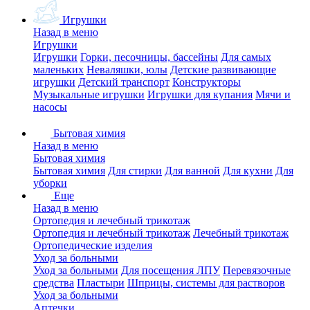
Игрушки
Назад в меню
Игрушки
Игрушки
Горки, песочницы, бассейны
Для самых
маленьких
Неваляшки, юлы
Детские развивающие
игрушки
Детский транспорт
Конструкторы
Музыкальные игрушки
Игрушки для купания
Мячи и
насосы
Бытовая химия
Назад в меню
Бытовая химия
Бытовая химия
Для стирки
Для ванной
Для кухни
Для
уборки
Еще
Назад в меню
Ортопедия и лечебный трикотаж
Ортопедия и лечебный трикотаж
Лечебный трикотаж
Ортопедические изделия
Уход за больными
Уход за больными
Для посещения ЛПУ
Перевязочные
средства
Пластыри
Шприцы, системы для растворов
Уход за больными
Аптечки