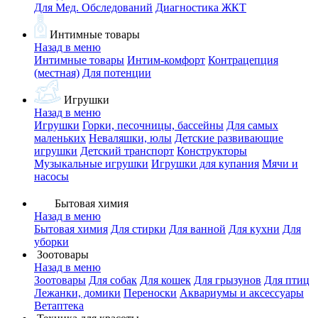
Для Мед. Обследований
Диагностика ЖКТ
Интимные товары
Назад в меню
Интимные товары
Интим-комфорт
Контрацепция
(местная)
Для потенции
Игрушки
Назад в меню
Игрушки
Горки, песочницы, бассейны
Для самых
маленьких
Неваляшки, юлы
Детские развивающие
игрушки
Детский транспорт
Конструкторы
Музыкальные игрушки
Игрушки для купания
Мячи и
насосы
Бытовая химия
Назад в меню
Бытовая химия
Для стирки
Для ванной
Для кухни
Для
уборки
Зоотовары
Назад в меню
Зоотовары
Для собак
Для кошек
Для грызунов
Для птиц
Лежанки, домики
Переноски
Аквариумы и аксессуары
Ветаптека