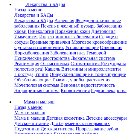
Лекарства и БАДы
Назад в меню
Лекарства и БАДы
Лекарства и БАДы
Аллергия
Желудочно-кишечные
заболевания
Печень и желчный пузырь
Заболевания
крови
Гинекология
Поражения кожи
Диетология
Иммунитет
Инфекционные заболевания
Сердце и
сосуды
Вредные привычки
Мозговое кровообращение
Суставы и позвоночник
Успокаивающие
Онкология
Лор-заболевания
Заболевания глаз
Геморрой
Психические расстройства
Дыхательная система
Реанимация
От насекомых
Стоматология (без ухода за
полостью рта)
Кашель
Витамины и микроэлементы
Простуда, грипп
Общеукрепляющие и тонизирующие
Обезболивающие
Травмы, ушибы, растяжения
Мочеполовая система
Венозная недостаточность
Эндокринная система
Кровотечения
Редкие лекарства
Мама и малыш
Назад в меню
Мама и малыш
Мама и малыш
Детская косметика
Детские аксессуары
Детское питание
Для беременных и кормящих
Подгузники
Детская гигиена
Прорезывание зубов