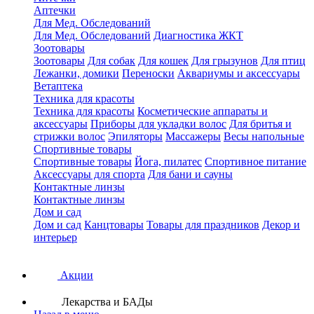
Аптечки
Для Мед. Обследований
Для Мед. Обследований
Диагностика ЖКТ
Зоотовары
Зоотовары
Для собак
Для кошек
Для грызунов
Для птиц
Лежанки, домики
Переноски
Аквариумы и аксессуары
Ветаптека
Техника для красоты
Техника для красоты
Косметические аппараты и
аксессуары
Приборы для укладки волос
Для бритья и
стрижки волос
Эпиляторы
Массажеры
Весы напольные
Спортивные товары
Спортивные товары
Йога, пилатес
Спортивное питание
Аксессуары для спорта
Для бани и сауны
Контактные линзы
Контактные линзы
Дом и сад
Дом и сад
Канцтовары
Товары для праздников
Декор и
интерьер
Акции
Лекарства и БАДы