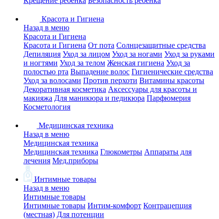
Крещение ребенка
Безопасность ребенка
Красота и Гигиена
Назад в меню
Красота и Гигиена
Красота и Гигиена
От пота
Солнцезащитные средства
Депиляция
Уход за лицом
Уход за ногами
Уход за руками
и ногтями
Уход за телом
Женская гигиена
Уход за
полостью рта
Выпадение волос
Гигиенические средства
Уход за волосами
Против перхоти
Витамины красоты
Декоративная косметика
Аксессуары для красоты и
макияжа
Для маникюра и педикюра
Парфюмерия
Косметология
Медицинская техника
Назад в меню
Медицинская техника
Медицинская техника
Глюкометры
Аппараты для
лечения
Мед.приборы
Интимные товары
Назад в меню
Интимные товары
Интимные товары
Интим-комфорт
Контрацепция
(местная)
Для потенции