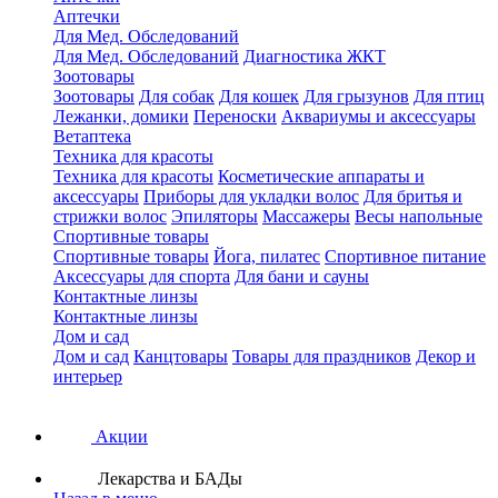
Аптечки
Для Мед. Обследований
Для Мед. Обследований
Диагностика ЖКТ
Зоотовары
Зоотовары
Для собак
Для кошек
Для грызунов
Для птиц
Лежанки, домики
Переноски
Аквариумы и аксессуары
Ветаптека
Техника для красоты
Техника для красоты
Косметические аппараты и
аксессуары
Приборы для укладки волос
Для бритья и
стрижки волос
Эпиляторы
Массажеры
Весы напольные
Спортивные товары
Спортивные товары
Йога, пилатес
Спортивное питание
Аксессуары для спорта
Для бани и сауны
Контактные линзы
Контактные линзы
Дом и сад
Дом и сад
Канцтовары
Товары для праздников
Декор и
интерьер
Акции
Лекарства и БАДы