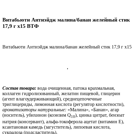
Витабьюти Антиэйдж малина/банан желейный стик
17,9 г x15 ВТФ
Витабьюти Антиэйдж малина/банан желейный стик 17,9 г x15
,
Состав товара:
вода очищенная, патока крахмальная,
коллаген гидролизованный, желатин пищевой, глицерин
(агент влагоудерживающий), среднецепочечные
триглицериды, лимонная кислота (регулятор кислотности),
ароматизаторы натуральные:
«Малина», «Банан», агар
(носитель), убихинон (коэнзим
Q
), цинка цитрат, бензоат
10
натрия (консервант), альфа-токоферола ацетат (витамин Е),
ксантановая камедь (загуститель), липоевая кислота,
сукралоза (подсластитель).