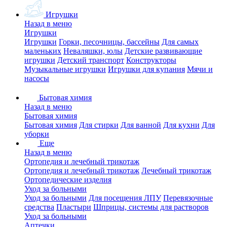
Игрушки
Назад в меню
Игрушки
Игрушки
Горки, песочницы, бассейны
Для самых
маленьких
Неваляшки, юлы
Детские развивающие
игрушки
Детский транспорт
Конструкторы
Музыкальные игрушки
Игрушки для купания
Мячи и
насосы
Бытовая химия
Назад в меню
Бытовая химия
Бытовая химия
Для стирки
Для ванной
Для кухни
Для
уборки
Еще
Назад в меню
Ортопедия и лечебный трикотаж
Ортопедия и лечебный трикотаж
Лечебный трикотаж
Ортопедические изделия
Уход за больными
Уход за больными
Для посещения ЛПУ
Перевязочные
средства
Пластыри
Шприцы, системы для растворов
Уход за больными
Аптечки