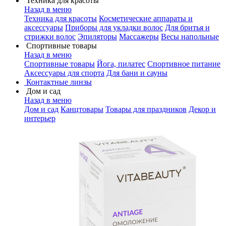
Техника для красоты
Назад в меню
Техника для красоты
Косметические аппараты и
аксессуары
Приборы для укладки волос
Для бритья и
стрижки волос
Эпиляторы
Массажеры
Весы напольные
Спортивные товары
Назад в меню
Спортивные товары
Йога, пилатес
Спортивное питание
Аксессуары для спорта
Для бани и сауны
Контактные линзы
Дом и сад
Назад в меню
Дом и сад
Канцтовары
Товары для праздников
Декор и
интерьер