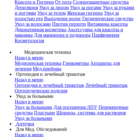
Красота и Гигиена
От пота
Солнцезащитные средства
Депиляция
Уход за лицом
Уход за ногами
Уход за руками
и ногтями
Уход за телом
Женская гигиена
Уход за
полостью рта
Выпадение волос
Гигиенические средства
Уход за волосами
Против перхоти
Витамины красоты
Декоративная косметика
Аксессуары для красоты и
макияжа
Для маникюра и педикюра
Парфюмерия
Косметология
Медицинская техника
Назад в меню
Медицинская техника
Глюкометры
Аппараты для
лечения
Мед.приборы
Ортопедия и лечебный трикотаж
Назад в меню
Ортопедия и лечебный трикотаж
Лечебный трикотаж
Ортопедические изделия
Уход за больными
Назад в меню
Уход за больными
Для посещения ЛПУ
Перевязочные
средства
Пластыри
Шприцы, системы для растворов
Уход за больными
Аптечки
Для Мед. Обследований
Назад в меню