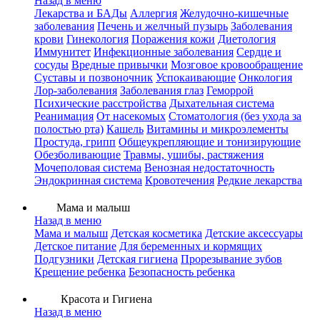
Назад в меню
Лекарства и БАДы
Аллергия
Желудочно-кишечные
заболевания
Печень и желчный пузырь
Заболевания
крови
Гинекология
Поражения кожи
Диетология
Иммунитет
Инфекционные заболевания
Сердце и
сосуды
Вредные привычки
Мозговое кровообращение
Суставы и позвоночник
Успокаивающие
Онкология
Лор-заболевания
Заболевания глаз
Геморрой
Психические расстройства
Дыхательная система
Реанимация
От насекомых
Стоматология (без ухода за
полостью рта)
Кашель
Витамины и микроэлементы
Простуда, грипп
Общеукрепляющие и тонизирующие
Обезболивающие
Травмы, ушибы, растяжения
Мочеполовая система
Венозная недостаточность
Эндокринная система
Кровотечения
Редкие лекарства
Мама и малыш
Назад в меню
Мама и малыш
Детская косметика
Детские аксессуары
Детское питание
Для беременных и кормящих
Подгузники
Детская гигиена
Прорезывание зубов
Крещение ребенка
Безопасность ребенка
Красота и Гигиена
Назад в меню