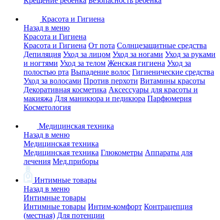
Крещение ребенка
Безопасность ребенка
Красота и Гигиена
Назад в меню
Красота и Гигиена
Красота и Гигиена
От пота
Солнцезащитные средства
Депиляция
Уход за лицом
Уход за ногами
Уход за руками
и ногтями
Уход за телом
Женская гигиена
Уход за
полостью рта
Выпадение волос
Гигиенические средства
Уход за волосами
Против перхоти
Витамины красоты
Декоративная косметика
Аксессуары для красоты и
макияжа
Для маникюра и педикюра
Парфюмерия
Косметология
Медицинская техника
Назад в меню
Медицинская техника
Медицинская техника
Глюкометры
Аппараты для
лечения
Мед.приборы
Интимные товары
Назад в меню
Интимные товары
Интимные товары
Интим-комфорт
Контрацепция
(местная)
Для потенции