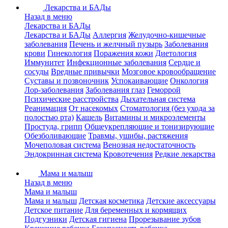
Лекарства и БАДы
Назад в меню
Лекарства и БАДы
Лекарства и БАДы
Аллергия
Желудочно-кишечные
заболевания
Печень и желчный пузырь
Заболевания
крови
Гинекология
Поражения кожи
Диетология
Иммунитет
Инфекционные заболевания
Сердце и
сосуды
Вредные привычки
Мозговое кровообращение
Суставы и позвоночник
Успокаивающие
Онкология
Лор-заболевания
Заболевания глаз
Геморрой
Психические расстройства
Дыхательная система
Реанимация
От насекомых
Стоматология (без ухода за
полостью рта)
Кашель
Витамины и микроэлементы
Простуда, грипп
Общеукрепляющие и тонизирующие
Обезболивающие
Травмы, ушибы, растяжения
Мочеполовая система
Венозная недостаточность
Эндокринная система
Кровотечения
Редкие лекарства
Мама и малыш
Назад в меню
Мама и малыш
Мама и малыш
Детская косметика
Детские аксессуары
Детское питание
Для беременных и кормящих
Подгузники
Детская гигиена
Прорезывание зубов