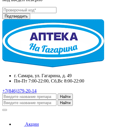
г. Самара, ул. Гагарина, д. 49
Пн-Пт 7:00-22:00, Сб,Вс 8:00-22:00
+7(846)379-20-14
Найти
Найти
Акции