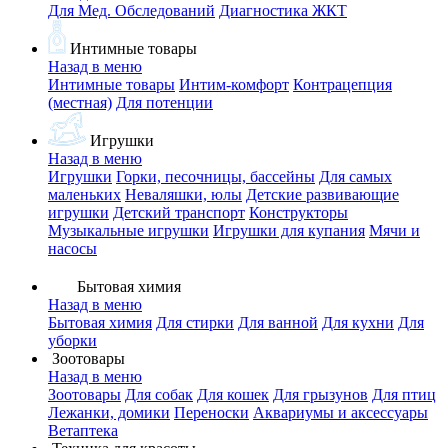
Для Мед. Обследований
Диагностика ЖКТ
Интимные товары
Назад в меню
Интимные товары
Интим-комфорт
Контрацепция
(местная)
Для потенции
Игрушки
Назад в меню
Игрушки
Горки, песочницы, бассейны
Для самых
маленьких
Неваляшки, юлы
Детские развивающие
игрушки
Детский транспорт
Конструкторы
Музыкальные игрушки
Игрушки для купания
Мячи и
насосы
Бытовая химия
Назад в меню
Бытовая химия
Для стирки
Для ванной
Для кухни
Для
уборки
Зоотовары
Назад в меню
Зоотовары
Для собак
Для кошек
Для грызунов
Для птиц
Лежанки, домики
Переноски
Аквариумы и аксессуары
Ветаптека