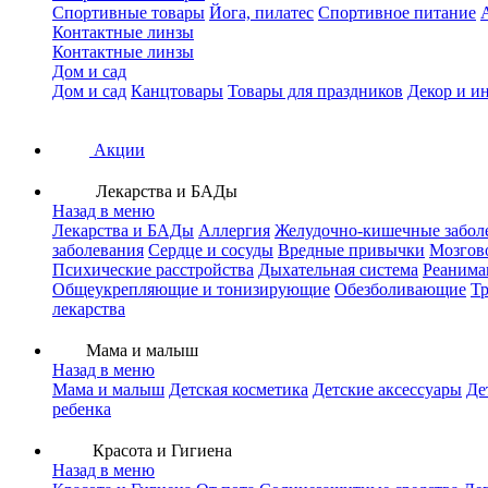
Спортивные товары
Йога, пилатес
Спортивное питание
Контактные линзы
Контактные линзы
Дом и сад
Дом и сад
Канцтовары
Товары для праздников
Декор и и
Акции
Лекарства и БАДы
Назад в меню
Лекарства и БАДы
Аллергия
Желудочно-кишечные забол
заболевания
Сердце и сосуды
Вредные привычки
Мозгов
Психические расстройства
Дыхательная система
Реанима
Общеукрепляющие и тонизирующие
Обезболивающие
Тр
лекарства
Мама и малыш
Назад в меню
Мама и малыш
Детская косметика
Детские аксессуары
Де
ребенка
Красота и Гигиена
Назад в меню