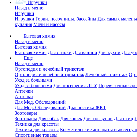
Игрушки
Назад в меню
Игрушки
Игрушки
Горки, песочницы, бассейны
Для самых малень
купания
Мячи и насосы
Бытовая химия
Назад в меню
Бытовая химия
Бытовая химия
Для стирки
Для ванной
Для кухни
Для уб
Еще
Назад в меню
Ортопедия и лечебный трикотаж
Ортопедия и лечебный трикотаж
Лечебный трикотаж
Орт
Уход за больными
Уход за больными
Для посещения ЛПУ
Перевязочные сре
Аптечки
Аптечки
Для Мед. Обследований
Для Мед. Обследований
Диагностика ЖКТ
Зоотовары
Зоотовары
Для собак
Для кошек
Для грызунов
Для птиц
Техника для красоты
Техника для красоты
Косметические аппараты и аксессуа
Спортивные товары