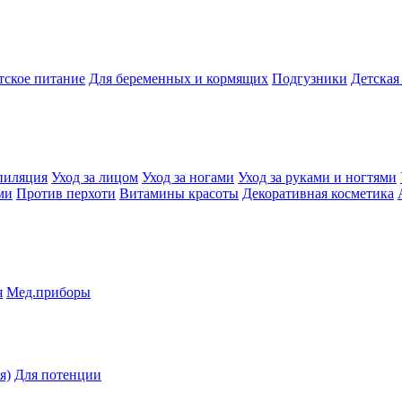
тское питание
Для беременных и кормящих
Подгузники
Детская
пиляция
Уход за лицом
Уход за ногами
Уход за руками и ногтями
ми
Против перхоти
Витамины красоты
Декоративная косметика
я
Мед.приборы
я)
Для потенции