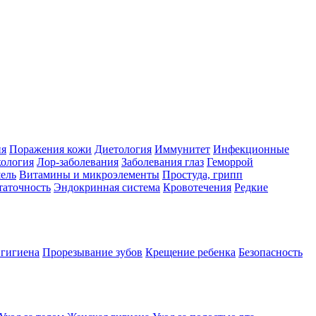
ия
Поражения кожи
Диетология
Иммунитет
Инфекционные
ология
Лор-заболевания
Заболевания глаз
Геморрой
ель
Витамины и микроэлементы
Простуда, грипп
таточность
Эндокринная система
Кровотечения
Редкие
 гигиена
Прорезывание зубов
Крещение ребенка
Безопасность