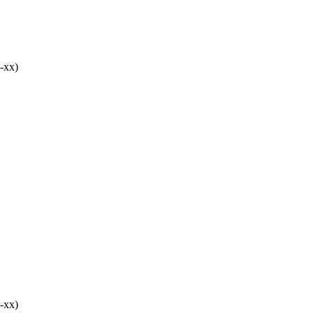
-хх)
-хх)