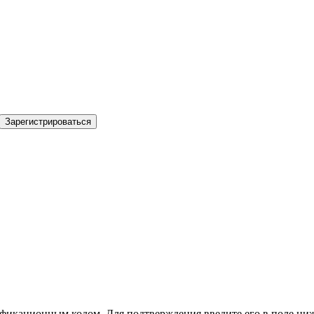
Зарегистрироваться
фикационным кодом. Для подтверждения введите его в поле ниж