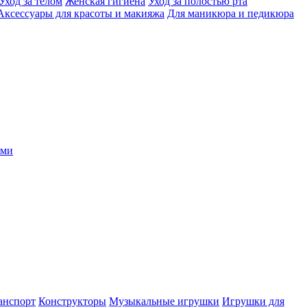
Уход за телом
Женская гигиена
Уход за полостью рта
Аксессуары для красоты и макияжа
Для маникюра и педикюра
ыми
анспорт
Конструкторы
Музыкальные игрушки
Игрушки для