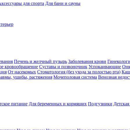
Аксессуары для спорта
Для бани и сауны
нтерьер
евания
Печень и желчный пузырь
Заболевания крови
Гинеколог
ое кровообращение
Суставы и позвоночник
Успокаивающие
Онк
ция
От насекомых
Стоматология (без ухода за полостью рта)
Каш
авмы, ушибы, растяжения
Мочеполовая система
Венозная недос
тское питание
Для беременных и кормящих
Подгузники
Детская