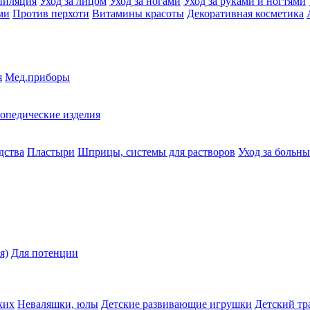
пиляция
Уход за лицом
Уход за ногами
Уход за руками и ногтями
ми
Против перхоти
Витамины красоты
Декоративная косметика
я
Мед.приборы
опедические изделия
дства
Пластыри
Шприцы, системы для растворов
Уход за больн
я)
Для потенции
ких
Неваляшки, юлы
Детские развивающие игрушки
Детский тр