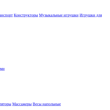
анспорт
Конструкторы
Музыкальные игрушки
Игрушки для
ыми
ляторы
Массажеры
Весы напольные