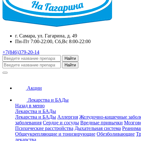
г. Самара, ул. Гагарина, д. 49
Пн-Пт 7:00-22:00, Сб,Вс 8:00-22:00
+7(846)379-20-14
Найти
Найти
Акции
Лекарства и БАДы
Назад в меню
Лекарства и БАДы
Лекарства и БАДы
Аллергия
Желудочно-кишечные забол
заболевания
Сердце и сосуды
Вредные привычки
Мозгов
Психические расстройства
Дыхательная система
Реанима
Общеукрепляющие и тонизирующие
Обезболивающие
Тр
лекарства