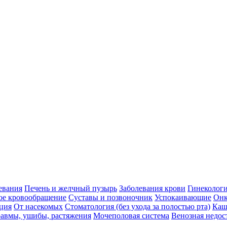
евания
Печень и желчный пузырь
Заболевания крови
Гинеколог
ое кровообращение
Суставы и позвоночник
Успокаивающие
Онк
ция
От насекомых
Стоматология (без ухода за полостью рта)
Каш
авмы, ушибы, растяжения
Мочеполовая система
Венозная недос