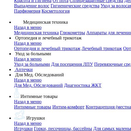
Красота и Гигиена
От пота
Солнцезащитные средства
Де
Выпадение волос
Гигиенические средства
Уход за волоса
Парфюмерия
Косметология
Медицинская техника
Назад в меню
Медицинская техника
Глюкометры
Аппараты для лечени
Ортопедия и лечебный трикотаж
Назад в меню
Ортопедия и лечебный трикотаж
Лечебный трикотаж
Орт
Уход за больными
Назад в меню
Уход за больными
Для посещения ЛПУ
Перевязочные сре
Аптечки
Для Мед. Обследований
Назад в меню
Для Мед. Обследований
Диагностика ЖКТ
Интимные товары
Назад в меню
Интимные товары
Интим-комфорт
Контрацепция (местна
Игрушки
Назад в меню
Игрушки
Горки, песочницы, бассейны
Для самых малень