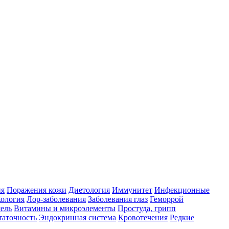
ия
Поражения кожи
Диетология
Иммунитет
Инфекционные
ология
Лор-заболевания
Заболевания глаз
Геморрой
ель
Витамины и микроэлементы
Простуда, грипп
таточность
Эндокринная система
Кровотечения
Редкие