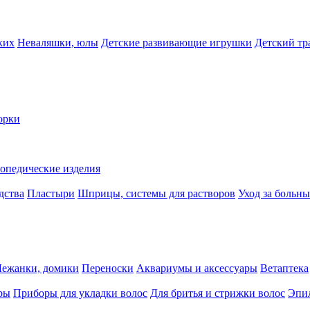
ких
Неваляшки, юлы
Детские развивающие игрушки
Детский тр
орки
опедические изделия
дства
Пластыри
Шприцы, системы для растворов
Уход за больн
Лежанки, домики
Переноски
Аквариумы и аксессуары
Ветаптека
ры
Приборы для укладки волос
Для бритья и стрижки волос
Эпи