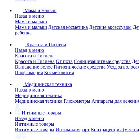
Мама и малыш
Назад в меню
Мама и малыш
Мама и малыш
Детская косметика
Детские аксессуары
Де
ребенка
Красота и Гигиена
Назад в меню
Красота и Гигиена
Красота и Гигиена
От пота
Солнцезащитные средства
Де
Выпадение волос
Гигиенические средства
Уход за волоса
Парфюмерия
Косметология
Медицинская техника
Назад в меню
Медицинская техника
Медицинская техника
Глюкометры
Аппараты для лечени
Интимные товары
Назад в меню
Интимные товары
Интимные товары
Интим-комфорт
Контрацепция (местна