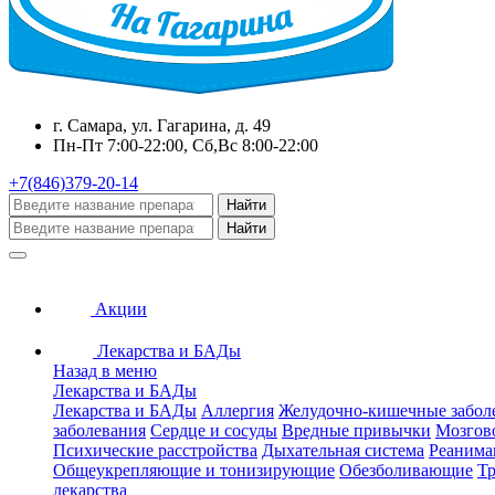
г. Самара, ул. Гагарина, д. 49
Пн-Пт 7:00-22:00, Сб,Вс 8:00-22:00
+7(846)379-20-14
Найти
Найти
Акции
Лекарства и БАДы
Назад в меню
Лекарства и БАДы
Лекарства и БАДы
Аллергия
Желудочно-кишечные забол
заболевания
Сердце и сосуды
Вредные привычки
Мозгов
Психические расстройства
Дыхательная система
Реанима
Общеукрепляющие и тонизирующие
Обезболивающие
Тр
лекарства