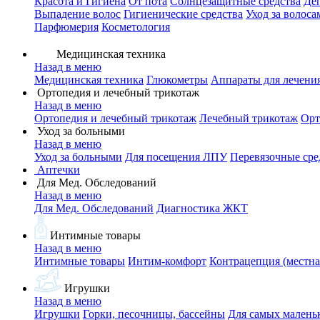
Красота и Гигиена
От пота
Солнцезащитные средства
Де
Выпадение волос
Гигиенические средства
Уход за волоса
Парфюмерия
Косметология
Медицинская техника
Назад в меню
Медицинская техника
Глюкометры
Аппараты для лечени
Ортопедия и лечебный трикотаж
Назад в меню
Ортопедия и лечебный трикотаж
Лечебный трикотаж
Орт
Уход за больными
Назад в меню
Уход за больными
Для посещения ЛПУ
Перевязочные сре
Аптечки
Для Мед. Обследований
Назад в меню
Для Мед. Обследований
Диагностика ЖКТ
Интимные товары
Назад в меню
Интимные товары
Интим-комфорт
Контрацепция (местна
Игрушки
Назад в меню
Игрушки
Горки, песочницы, бассейны
Для самых малень