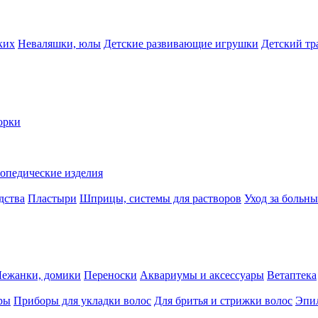
ких
Неваляшки, юлы
Детские развивающие игрушки
Детский тр
орки
опедические изделия
дства
Пластыри
Шприцы, системы для растворов
Уход за больн
Лежанки, домики
Переноски
Аквариумы и аксессуары
Ветаптека
ры
Приборы для укладки волос
Для бритья и стрижки волос
Эпи