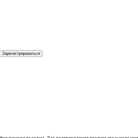
Зарегистрироваться
фикационным кодом. Для подтверждения введите его в поле ниж