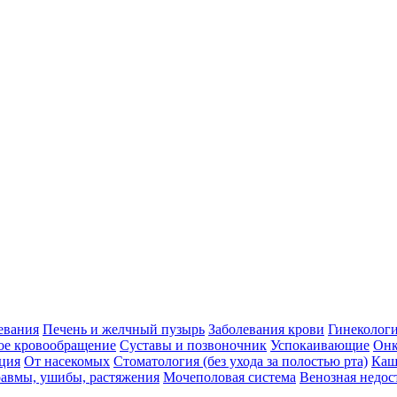
евания
Печень и желчный пузырь
Заболевания крови
Гинеколог
ое кровообращение
Суставы и позвоночник
Успокаивающие
Онк
ция
От насекомых
Стоматология (без ухода за полостью рта)
Каш
авмы, ушибы, растяжения
Мочеполовая система
Венозная недос