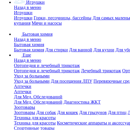
Игрушки
Назад в меню
Игрушки
Игрушки
Горки, песочницы, бассейны
Для самых малень
купания
Мячи и насосы
Бытовая химия
Назад в меню
Бытовая химия
Бытовая химия
Для стирки
Для ванной
Для кухни
Для уб
Еще
Назад в меню
Ортопедия и лечебный трикотаж
Ортопедия и лечебный трикотаж
Лечебный трикотаж
Орт
Уход за больными
Уход за больными
Для посещения ЛПУ
Перевязочные сре
Аптечки
Аптечки
Для Мед. Обследований
Для Мед. Обследований
Диагностика ЖКТ
Зоотовары
Зоотовары
Для собак
Для кошек
Для грызунов
Для птиц
Техника для красоты
Техника для красоты
Косметические аппараты и аксессуа
Спортивные товары