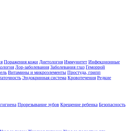
ия
Поражения кожи
Диетология
Иммунитет
Инфекционные
ология
Лор-заболевания
Заболевания глаз
Геморрой
ель
Витамины и микроэлементы
Простуда, грипп
таточность
Эндокринная система
Кровотечения
Редкие
 гигиена
Прорезывание зубов
Крещение ребенка
Безопасность