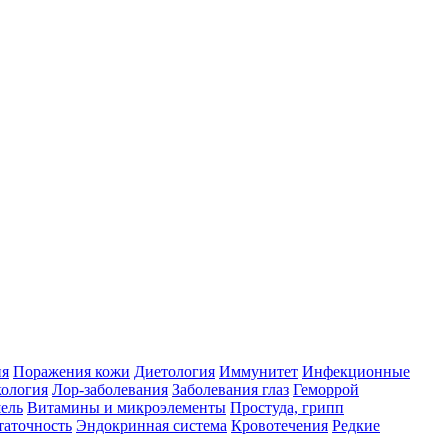
ия
Поражения кожи
Диетология
Иммунитет
Инфекционные
ология
Лор-заболевания
Заболевания глаз
Геморрой
ель
Витамины и микроэлементы
Простуда, грипп
таточность
Эндокринная система
Кровотечения
Редкие