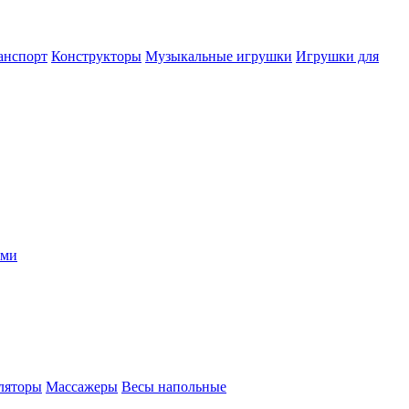
анспорт
Конструкторы
Музыкальные игрушки
Игрушки для
ыми
ляторы
Массажеры
Весы напольные