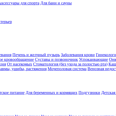
Аксессуары для спорта
Для бани и сауны
нтерьер
евания
Печень и желчный пузырь
Заболевания крови
Гинеколог
ое кровообращение
Суставы и позвоночник
Успокаивающие
Онк
ция
От насекомых
Стоматология (без ухода за полостью рта)
Каш
авмы, ушибы, растяжения
Мочеполовая система
Венозная недос
тское питание
Для беременных и кормящих
Подгузники
Детская