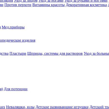
пиляция
Уход за лицом
Уход за ногами
Уход за руками и ногтями
ми
Против перхоти
Витамины красоты
Декоративная косметика
я
Мед.приборы
опедические изделия
дства
Пластыри
Шприцы, системы для растворов
Уход за больн
я)
Для потенции
ких
Неваляшки, юлы
Детские развивающие игрушки
Детский тр