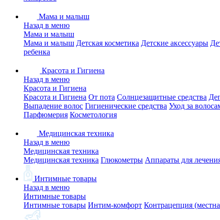
Мама и малыш
Назад в меню
Мама и малыш
Мама и малыш
Детская косметика
Детские аксессуары
Де
ребенка
Красота и Гигиена
Назад в меню
Красота и Гигиена
Красота и Гигиена
От пота
Солнцезащитные средства
Де
Выпадение волос
Гигиенические средства
Уход за волоса
Парфюмерия
Косметология
Медицинская техника
Назад в меню
Медицинская техника
Медицинская техника
Глюкометры
Аппараты для лечени
Интимные товары
Назад в меню
Интимные товары
Интимные товары
Интим-комфорт
Контрацепция (местна