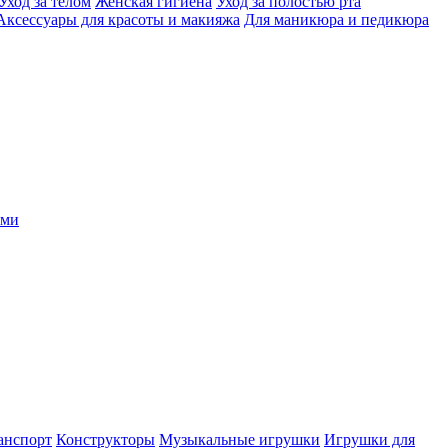
Уход за телом
Женская гигиена
Уход за полостью рта
Аксессуары для красоты и макияжа
Для маникюра и педикюра
ыми
анспорт
Конструкторы
Музыкальные игрушки
Игрушки для