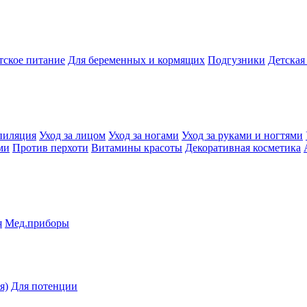
тское питание
Для беременных и кормящих
Подгузники
Детская
пиляция
Уход за лицом
Уход за ногами
Уход за руками и ногтями
ми
Против перхоти
Витамины красоты
Декоративная косметика
я
Мед.приборы
я)
Для потенции