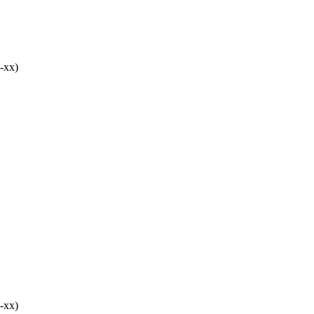
-хх)
-хх)