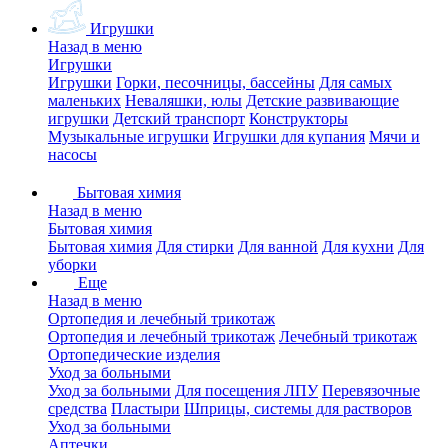
Игрушки
Назад в меню
Игрушки
Игрушки
Горки, песочницы, бассейны
Для самых
маленьких
Неваляшки, юлы
Детские развивающие
игрушки
Детский транспорт
Конструкторы
Музыкальные игрушки
Игрушки для купания
Мячи и
насосы
Бытовая химия
Назад в меню
Бытовая химия
Бытовая химия
Для стирки
Для ванной
Для кухни
Для
уборки
Еще
Назад в меню
Ортопедия и лечебный трикотаж
Ортопедия и лечебный трикотаж
Лечебный трикотаж
Ортопедические изделия
Уход за больными
Уход за больными
Для посещения ЛПУ
Перевязочные
средства
Пластыри
Шприцы, системы для растворов
Уход за больными
Аптечки