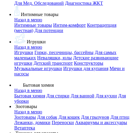
Для Мед. Обследований
Диагностика ЖКТ
Интимные товары
Назад в меню
Интимные товары
Интим-комфорт
Контрацепция
(местная)
Для потенции
Игрушки
Назад в меню
Игрушки
Горки, песочницы, бассейны
Для самых
маленьких
Неваляшки, юлы
Детские развивающие
игрушки
Детский транспорт
Конструкторы
Музыкальные игрушки
Игрушки для купания
Мячи и
насосы
Бытовая химия
Назад в меню
Бытовая химия
Для стирки
Для ванной
Для кухни
Для
уборки
Зоотовары
Назад в меню
Зоотовары
Для собак
Для кошек
Для грызунов
Для птиц
Лежанки, домики
Переноски
Аквариумы и аксессуары
Ветаптека