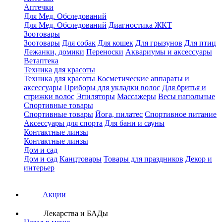
Аптечки
Для Мед. Обследований
Для Мед. Обследований
Диагностика ЖКТ
Зоотовары
Зоотовары
Для собак
Для кошек
Для грызунов
Для птиц
Лежанки, домики
Переноски
Аквариумы и аксессуары
Ветаптека
Техника для красоты
Техника для красоты
Косметические аппараты и
аксессуары
Приборы для укладки волос
Для бритья и
стрижки волос
Эпиляторы
Массажеры
Весы напольные
Спортивные товары
Спортивные товары
Йога, пилатес
Спортивное питание
Аксессуары для спорта
Для бани и сауны
Контактные линзы
Контактные линзы
Дом и сад
Дом и сад
Канцтовары
Товары для праздников
Декор и
интерьер
Акции
Лекарства и БАДы