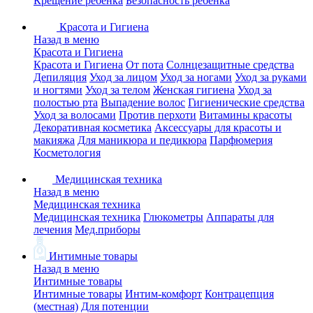
Крещение ребенка
Безопасность ребенка
Красота и Гигиена
Назад в меню
Красота и Гигиена
Красота и Гигиена
От пота
Солнцезащитные средства
Депиляция
Уход за лицом
Уход за ногами
Уход за руками
и ногтями
Уход за телом
Женская гигиена
Уход за
полостью рта
Выпадение волос
Гигиенические средства
Уход за волосами
Против перхоти
Витамины красоты
Декоративная косметика
Аксессуары для красоты и
макияжа
Для маникюра и педикюра
Парфюмерия
Косметология
Медицинская техника
Назад в меню
Медицинская техника
Медицинская техника
Глюкометры
Аппараты для
лечения
Мед.приборы
Интимные товары
Назад в меню
Интимные товары
Интимные товары
Интим-комфорт
Контрацепция
(местная)
Для потенции