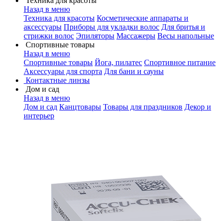
Техника для красоты
Назад в меню
Техника для красоты
Косметические аппараты и
аксессуары
Приборы для укладки волос
Для бритья и
стрижки волос
Эпиляторы
Массажеры
Весы напольные
Спортивные товары
Назад в меню
Спортивные товары
Йога, пилатес
Спортивное питание
Аксессуары для спорта
Для бани и сауны
Контактные линзы
Дом и сад
Назад в меню
Дом и сад
Канцтовары
Товары для праздников
Декор и
интерьер