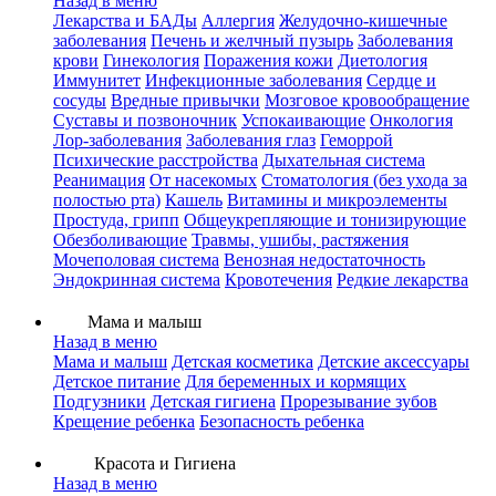
Назад в меню
Лекарства и БАДы
Аллергия
Желудочно-кишечные
заболевания
Печень и желчный пузырь
Заболевания
крови
Гинекология
Поражения кожи
Диетология
Иммунитет
Инфекционные заболевания
Сердце и
сосуды
Вредные привычки
Мозговое кровообращение
Суставы и позвоночник
Успокаивающие
Онкология
Лор-заболевания
Заболевания глаз
Геморрой
Психические расстройства
Дыхательная система
Реанимация
От насекомых
Стоматология (без ухода за
полостью рта)
Кашель
Витамины и микроэлементы
Простуда, грипп
Общеукрепляющие и тонизирующие
Обезболивающие
Травмы, ушибы, растяжения
Мочеполовая система
Венозная недостаточность
Эндокринная система
Кровотечения
Редкие лекарства
Мама и малыш
Назад в меню
Мама и малыш
Детская косметика
Детские аксессуары
Детское питание
Для беременных и кормящих
Подгузники
Детская гигиена
Прорезывание зубов
Крещение ребенка
Безопасность ребенка
Красота и Гигиена
Назад в меню