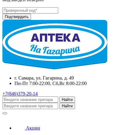
г. Самара, ул. Гагарина, д. 49
Пн-Пт 7:00-22:00, Сб,Вс 8:00-22:00
+7(846)379-20-14
Найти
Найти
Акции