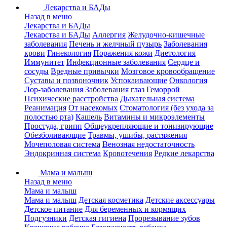
Лекарства и БАДы
Назад в меню
Лекарства и БАДы
Лекарства и БАДы
Аллергия
Желудочно-кишечные
заболевания
Печень и желчный пузырь
Заболевания
крови
Гинекология
Поражения кожи
Диетология
Иммунитет
Инфекционные заболевания
Сердце и
сосуды
Вредные привычки
Мозговое кровообращение
Суставы и позвоночник
Успокаивающие
Онкология
Лор-заболевания
Заболевания глаз
Геморрой
Психические расстройства
Дыхательная система
Реанимация
От насекомых
Стоматология (без ухода за
полостью рта)
Кашель
Витамины и микроэлементы
Простуда, грипп
Общеукрепляющие и тонизирующие
Обезболивающие
Травмы, ушибы, растяжения
Мочеполовая система
Венозная недостаточность
Эндокринная система
Кровотечения
Редкие лекарства
Мама и малыш
Назад в меню
Мама и малыш
Мама и малыш
Детская косметика
Детские аксессуары
Детское питание
Для беременных и кормящих
Подгузники
Детская гигиена
Прорезывание зубов