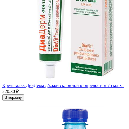
Крем-тальк ДиаДерм д/кожи склонной к опрелостям 75 мл x1
220.80 ₽
В корзину