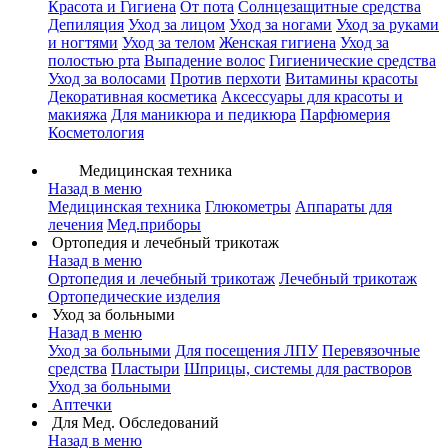
Красота и Гигиена
От пота
Солнцезащитные средства
Депиляция
Уход за лицом
Уход за ногами
Уход за руками
и ногтями
Уход за телом
Женская гигиена
Уход за
полостью рта
Выпадение волос
Гигиенические средства
Уход за волосами
Против перхоти
Витамины красоты
Декоративная косметика
Аксессуары для красоты и
макияжа
Для маникюра и педикюра
Парфюмерия
Косметология
Медицинская техника
Назад в меню
Медицинская техника
Глюкометры
Аппараты для
лечения
Мед.приборы
Ортопедия и лечебный трикотаж
Назад в меню
Ортопедия и лечебный трикотаж
Лечебный трикотаж
Ортопедические изделия
Уход за больными
Назад в меню
Уход за больными
Для посещения ЛПУ
Перевязочные
средства
Пластыри
Шприцы, системы для растворов
Уход за больными
Аптечки
Для Мед. Обследований
Назад в меню