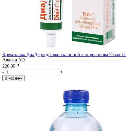
Крем-тальк ДиаДерм д/кожи склонной к опрелостям 75 мл x1
Аванта АО
220.80 ₽
-
+
В корзину