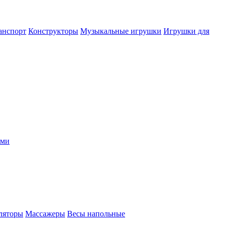
анспорт
Конструкторы
Музыкальные игрушки
Игрушки для
ыми
ляторы
Массажеры
Весы напольные