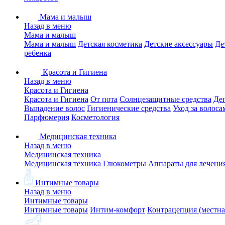
Мама и малыш
Назад в меню
Мама и малыш
Мама и малыш
Детская косметика
Детские аксессуары
Де
ребенка
Красота и Гигиена
Назад в меню
Красота и Гигиена
Красота и Гигиена
От пота
Солнцезащитные средства
Де
Выпадение волос
Гигиенические средства
Уход за волоса
Парфюмерия
Косметология
Медицинская техника
Назад в меню
Медицинская техника
Медицинская техника
Глюкометры
Аппараты для лечени
Интимные товары
Назад в меню
Интимные товары
Интимные товары
Интим-комфорт
Контрацепция (местна