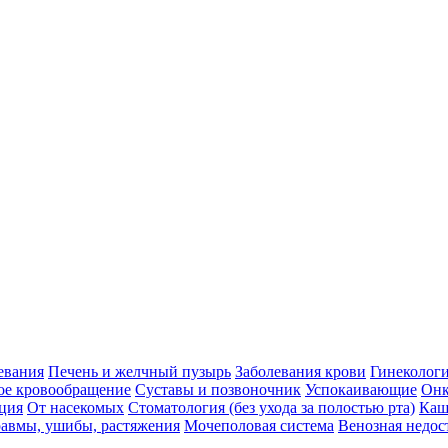
евания
Печень и желчный пузырь
Заболевания крови
Гинеколог
ое кровообращение
Суставы и позвоночник
Успокаивающие
Онк
ция
От насекомых
Стоматология (без ухода за полостью рта)
Каш
авмы, ушибы, растяжения
Мочеполовая система
Венозная недос