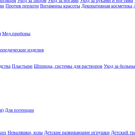
пиляция
Уход за лицом
Уход за ногами
Уход за руками и ногтями
ми
Против перхоти
Витамины красоты
Декоративная косметика
я
Мед.приборы
опедические изделия
дства
Пластыри
Шприцы, системы для растворов
Уход за больн
я)
Для потенции
ких
Неваляшки, юлы
Детские развивающие игрушки
Детский тр