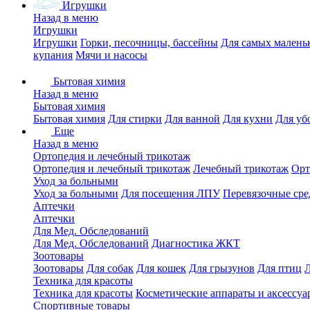
Игрушки
Назад в меню
Игрушки
Игрушки
Горки, песочницы, бассейны
Для самых малень
купания
Мячи и насосы
Бытовая химия
Назад в меню
Бытовая химия
Бытовая химия
Для стирки
Для ванной
Для кухни
Для уб
Еще
Назад в меню
Ортопедия и лечебный трикотаж
Ортопедия и лечебный трикотаж
Лечебный трикотаж
Орт
Уход за больными
Уход за больными
Для посещения ЛПУ
Перевязочные сре
Аптечки
Аптечки
Для Мед. Обследований
Для Мед. Обследований
Диагностика ЖКТ
Зоотовары
Зоотовары
Для собак
Для кошек
Для грызунов
Для птиц
Техника для красоты
Техника для красоты
Косметические аппараты и аксессуа
Спортивные товары