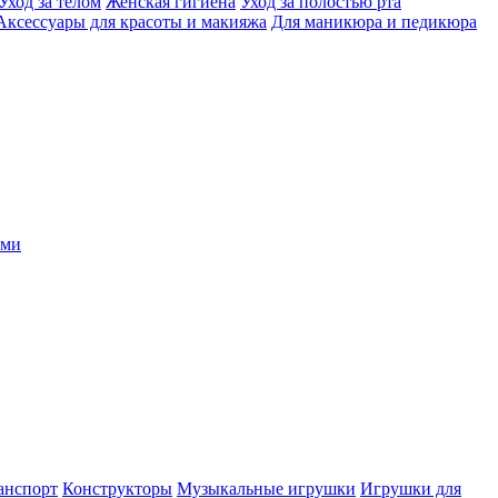
Уход за телом
Женская гигиена
Уход за полостью рта
Аксессуары для красоты и макияжа
Для маникюра и педикюра
ыми
анспорт
Конструкторы
Музыкальные игрушки
Игрушки для