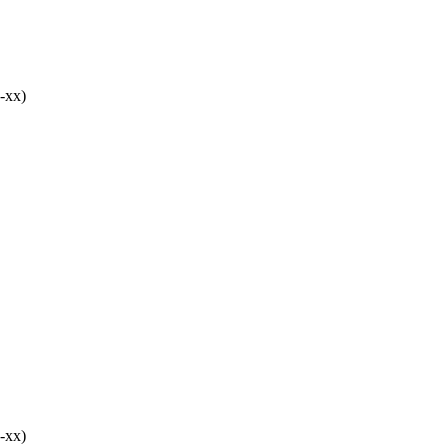
-хх)
-хх)