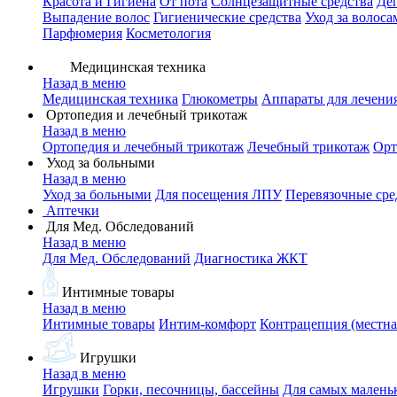
Красота и Гигиена
От пота
Солнцезащитные средства
Де
Выпадение волос
Гигиенические средства
Уход за волоса
Парфюмерия
Косметология
Медицинская техника
Назад в меню
Медицинская техника
Глюкометры
Аппараты для лечени
Ортопедия и лечебный трикотаж
Назад в меню
Ортопедия и лечебный трикотаж
Лечебный трикотаж
Орт
Уход за больными
Назад в меню
Уход за больными
Для посещения ЛПУ
Перевязочные сре
Аптечки
Для Мед. Обследований
Назад в меню
Для Мед. Обследований
Диагностика ЖКТ
Интимные товары
Назад в меню
Интимные товары
Интим-комфорт
Контрацепция (местна
Игрушки
Назад в меню
Игрушки
Горки, песочницы, бассейны
Для самых малень