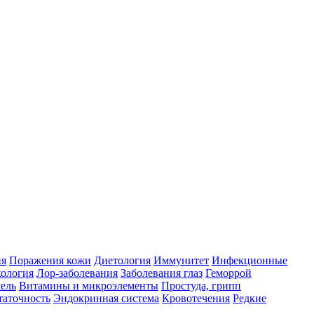
ия
Поражения кожи
Диетология
Иммунитет
Инфекционные
ология
Лор-заболевания
Заболевания глаз
Геморрой
ель
Витамины и микроэлементы
Простуда, грипп
таточность
Эндокринная система
Кровотечения
Редкие