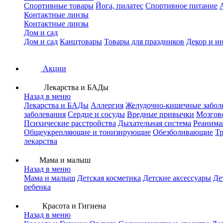
Спортивные товары
Йога, пилатес
Спортивное питание
Контактные линзы
Контактные линзы
Дом и сад
Дом и сад
Канцтовары
Товары для праздников
Декор и и
Акции
Лекарства и БАДы
Назад в меню
Лекарства и БАДы
Аллергия
Желудочно-кишечные забол
заболевания
Сердце и сосуды
Вредные привычки
Мозгов
Психические расстройства
Дыхательная система
Реанима
Общеукрепляющие и тонизирующие
Обезболивающие
Тр
лекарства
Мама и малыш
Назад в меню
Мама и малыш
Детская косметика
Детские аксессуары
Де
ребенка
Красота и Гигиена
Назад в меню