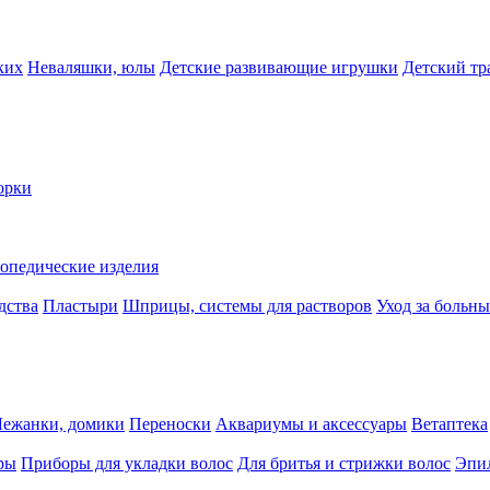
ких
Неваляшки, юлы
Детские развивающие игрушки
Детский тр
орки
опедические изделия
дства
Пластыри
Шприцы, системы для растворов
Уход за больн
Лежанки, домики
Переноски
Аквариумы и аксессуары
Ветаптека
ры
Приборы для укладки волос
Для бритья и стрижки волос
Эпи