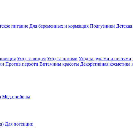
тское питание
Для беременных и кормящих
Подгузники
Детская
пиляция
Уход за лицом
Уход за ногами
Уход за руками и ногтями
ми
Против перхоти
Витамины красоты
Декоративная косметика
я
Мед.приборы
я)
Для потенции