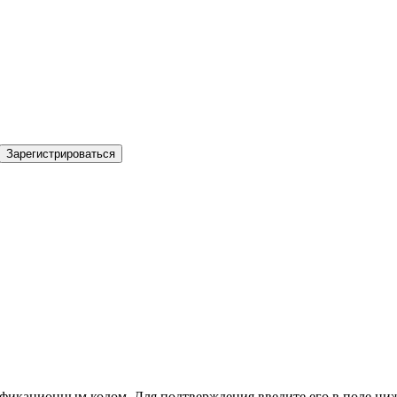
Зарегистрироваться
фикационным кодом. Для подтверждения введите его в поле ниж