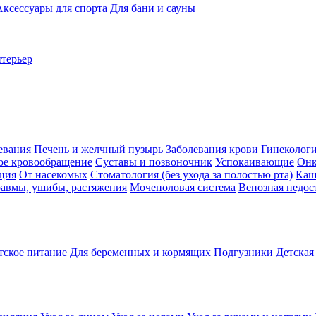
Аксессуары для спорта
Для бани и сауны
нтерьер
евания
Печень и желчный пузырь
Заболевания крови
Гинеколог
ое кровообращение
Суставы и позвоночник
Успокаивающие
Онк
ция
От насекомых
Стоматология (без ухода за полостью рта)
Каш
авмы, ушибы, растяжения
Мочеполовая система
Венозная недос
тское питание
Для беременных и кормящих
Подгузники
Детская