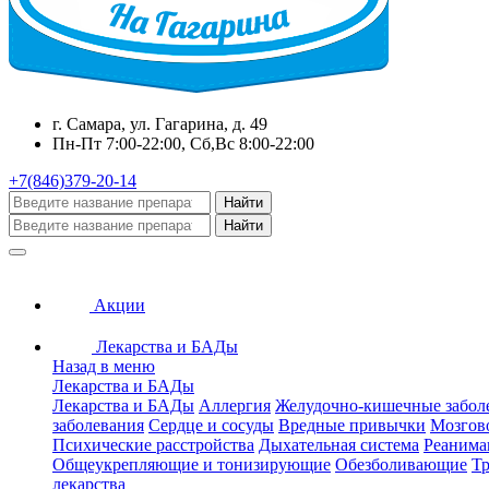
г. Самара, ул. Гагарина, д. 49
Пн-Пт 7:00-22:00, Сб,Вс 8:00-22:00
+7(846)379-20-14
Найти
Найти
Акции
Лекарства и БАДы
Назад в меню
Лекарства и БАДы
Лекарства и БАДы
Аллергия
Желудочно-кишечные забол
заболевания
Сердце и сосуды
Вредные привычки
Мозгов
Психические расстройства
Дыхательная система
Реанима
Общеукрепляющие и тонизирующие
Обезболивающие
Тр
лекарства