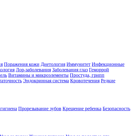
ия
Поражения кожи
Диетология
Иммунитет
Инфекционные
ология
Лор-заболевания
Заболевания глаз
Геморрой
ель
Витамины и микроэлементы
Простуда, грипп
таточность
Эндокринная система
Кровотечения
Редкие
 гигиена
Прорезывание зубов
Крещение ребенка
Безопасность