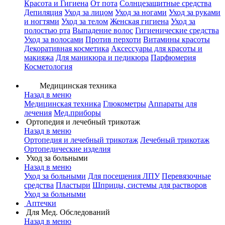
Красота и Гигиена
От пота
Солнцезащитные средства
Депиляция
Уход за лицом
Уход за ногами
Уход за руками
и ногтями
Уход за телом
Женская гигиена
Уход за
полостью рта
Выпадение волос
Гигиенические средства
Уход за волосами
Против перхоти
Витамины красоты
Декоративная косметика
Аксессуары для красоты и
макияжа
Для маникюра и педикюра
Парфюмерия
Косметология
Медицинская техника
Назад в меню
Медицинская техника
Глюкометры
Аппараты для
лечения
Мед.приборы
Ортопедия и лечебный трикотаж
Назад в меню
Ортопедия и лечебный трикотаж
Лечебный трикотаж
Ортопедические изделия
Уход за больными
Назад в меню
Уход за больными
Для посещения ЛПУ
Перевязочные
средства
Пластыри
Шприцы, системы для растворов
Уход за больными
Аптечки
Для Мед. Обследований
Назад в меню