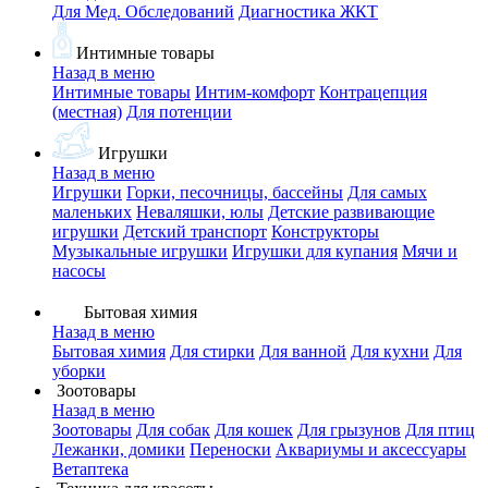
Для Мед. Обследований
Диагностика ЖКТ
Интимные товары
Назад в меню
Интимные товары
Интим-комфорт
Контрацепция
(местная)
Для потенции
Игрушки
Назад в меню
Игрушки
Горки, песочницы, бассейны
Для самых
маленьких
Неваляшки, юлы
Детские развивающие
игрушки
Детский транспорт
Конструкторы
Музыкальные игрушки
Игрушки для купания
Мячи и
насосы
Бытовая химия
Назад в меню
Бытовая химия
Для стирки
Для ванной
Для кухни
Для
уборки
Зоотовары
Назад в меню
Зоотовары
Для собак
Для кошек
Для грызунов
Для птиц
Лежанки, домики
Переноски
Аквариумы и аксессуары
Ветаптека