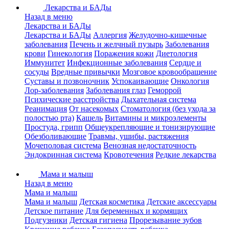
Лекарства и БАДы
Назад в меню
Лекарства и БАДы
Лекарства и БАДы
Аллергия
Желудочно-кишечные
заболевания
Печень и желчный пузырь
Заболевания
крови
Гинекология
Поражения кожи
Диетология
Иммунитет
Инфекционные заболевания
Сердце и
сосуды
Вредные привычки
Мозговое кровообращение
Суставы и позвоночник
Успокаивающие
Онкология
Лор-заболевания
Заболевания глаз
Геморрой
Психические расстройства
Дыхательная система
Реанимация
От насекомых
Стоматология (без ухода за
полостью рта)
Кашель
Витамины и микроэлементы
Простуда, грипп
Общеукрепляющие и тонизирующие
Обезболивающие
Травмы, ушибы, растяжения
Мочеполовая система
Венозная недостаточность
Эндокринная система
Кровотечения
Редкие лекарства
Мама и малыш
Назад в меню
Мама и малыш
Мама и малыш
Детская косметика
Детские аксессуары
Детское питание
Для беременных и кормящих
Подгузники
Детская гигиена
Прорезывание зубов