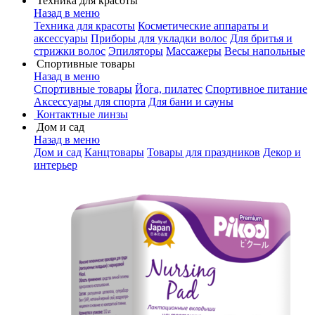
Техника для красоты
Назад в меню
Техника для красоты
Косметические аппараты и
аксессуары
Приборы для укладки волос
Для бритья и
стрижки волос
Эпиляторы
Массажеры
Весы напольные
Спортивные товары
Назад в меню
Спортивные товары
Йога, пилатес
Спортивное питание
Аксессуары для спорта
Для бани и сауны
Контактные линзы
Дом и сад
Назад в меню
Дом и сад
Канцтовары
Товары для праздников
Декор и
интерьер