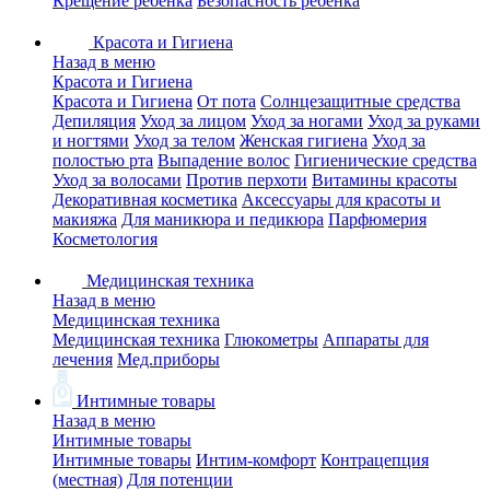
Крещение ребенка
Безопасность ребенка
Красота и Гигиена
Назад в меню
Красота и Гигиена
Красота и Гигиена
От пота
Солнцезащитные средства
Депиляция
Уход за лицом
Уход за ногами
Уход за руками
и ногтями
Уход за телом
Женская гигиена
Уход за
полостью рта
Выпадение волос
Гигиенические средства
Уход за волосами
Против перхоти
Витамины красоты
Декоративная косметика
Аксессуары для красоты и
макияжа
Для маникюра и педикюра
Парфюмерия
Косметология
Медицинская техника
Назад в меню
Медицинская техника
Медицинская техника
Глюкометры
Аппараты для
лечения
Мед.приборы
Интимные товары
Назад в меню
Интимные товары
Интимные товары
Интим-комфорт
Контрацепция
(местная)
Для потенции