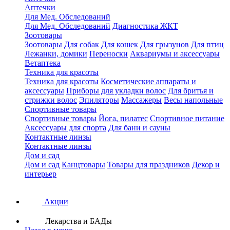
Аптечки
Для Мед. Обследований
Для Мед. Обследований
Диагностика ЖКТ
Зоотовары
Зоотовары
Для собак
Для кошек
Для грызунов
Для птиц
Лежанки, домики
Переноски
Аквариумы и аксессуары
Ветаптека
Техника для красоты
Техника для красоты
Косметические аппараты и
аксессуары
Приборы для укладки волос
Для бритья и
стрижки волос
Эпиляторы
Массажеры
Весы напольные
Спортивные товары
Спортивные товары
Йога, пилатес
Спортивное питание
Аксессуары для спорта
Для бани и сауны
Контактные линзы
Контактные линзы
Дом и сад
Дом и сад
Канцтовары
Товары для праздников
Декор и
интерьер
Акции
Лекарства и БАДы