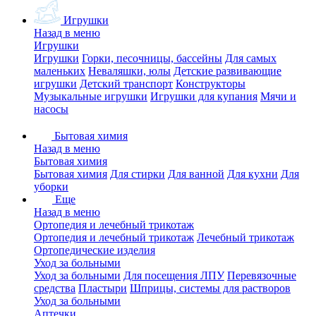
Игрушки
Назад в меню
Игрушки
Игрушки
Горки, песочницы, бассейны
Для самых
маленьких
Неваляшки, юлы
Детские развивающие
игрушки
Детский транспорт
Конструкторы
Музыкальные игрушки
Игрушки для купания
Мячи и
насосы
Бытовая химия
Назад в меню
Бытовая химия
Бытовая химия
Для стирки
Для ванной
Для кухни
Для
уборки
Еще
Назад в меню
Ортопедия и лечебный трикотаж
Ортопедия и лечебный трикотаж
Лечебный трикотаж
Ортопедические изделия
Уход за больными
Уход за больными
Для посещения ЛПУ
Перевязочные
средства
Пластыри
Шприцы, системы для растворов
Уход за больными
Аптечки