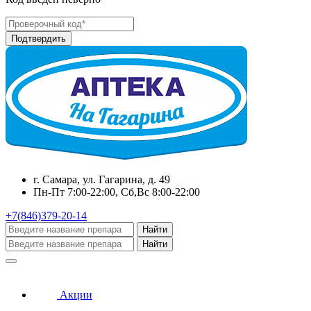
г. Самара, ул. Гагарина, д. 49
Пн-Пт 7:00-22:00, Сб,Вс 8:00-22:00
+7(846)379-20-14
Найти
Найти
Акции