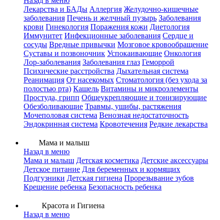
Назад в меню
Лекарства и БАДы
Аллергия
Желудочно-кишечные
заболевания
Печень и желчный пузырь
Заболевания
крови
Гинекология
Поражения кожи
Диетология
Иммунитет
Инфекционные заболевания
Сердце и
сосуды
Вредные привычки
Мозговое кровообращение
Суставы и позвоночник
Успокаивающие
Онкология
Лор-заболевания
Заболевания глаз
Геморрой
Психические расстройства
Дыхательная система
Реанимация
От насекомых
Стоматология (без ухода за
полостью рта)
Кашель
Витамины и микроэлементы
Простуда, грипп
Общеукрепляющие и тонизирующие
Обезболивающие
Травмы, ушибы, растяжения
Мочеполовая система
Венозная недостаточность
Эндокринная система
Кровотечения
Редкие лекарства
Мама и малыш
Назад в меню
Мама и малыш
Детская косметика
Детские аксессуары
Детское питание
Для беременных и кормящих
Подгузники
Детская гигиена
Прорезывание зубов
Крещение ребенка
Безопасность ребенка
Красота и Гигиена
Назад в меню