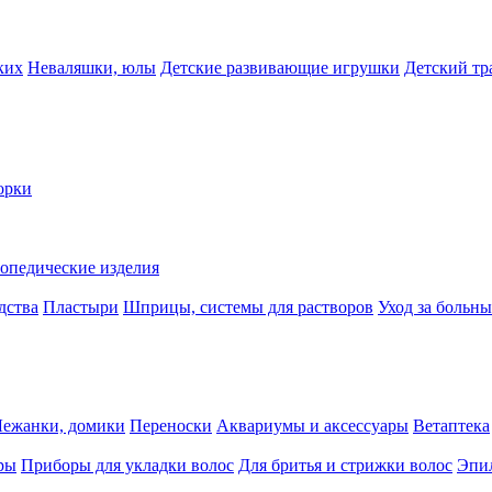
ких
Неваляшки, юлы
Детские развивающие игрушки
Детский тр
орки
опедические изделия
дства
Пластыри
Шприцы, системы для растворов
Уход за больн
Лежанки, домики
Переноски
Аквариумы и аксессуары
Ветаптека
ры
Приборы для укладки волос
Для бритья и стрижки волос
Эпи