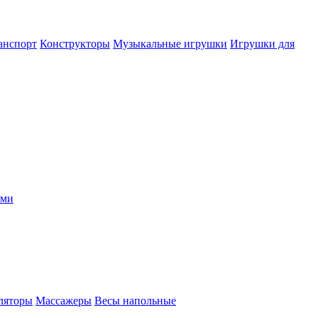
анспорт
Конструкторы
Музыкальные игрушки
Игрушки для
ыми
ляторы
Массажеры
Весы напольные