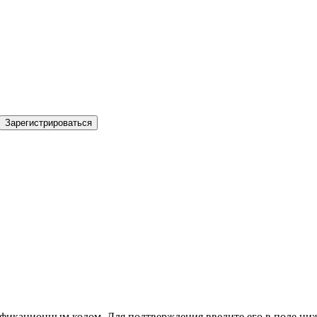
Зарегистрироваться
фикационным кодом. Для подтверждения введите его в поле ниж