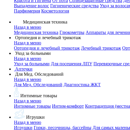
Красота и Гигиена
От пота
Солнцезащитные средства
Де
Выпадение волос
Гигиенические средства
Уход за волоса
Парфюмерия
Косметология
Медицинская техника
Назад в меню
Медицинская техника
Глюкометры
Аппараты для лечени
Ортопедия и лечебный трикотаж
Назад в меню
Ортопедия и лечебный трикотаж
Лечебный трикотаж
Орт
Уход за больными
Назад в меню
Уход за больными
Для посещения ЛПУ
Перевязочные сре
Аптечки
Для Мед. Обследований
Назад в меню
Для Мед. Обследований
Диагностика ЖКТ
Интимные товары
Назад в меню
Интимные товары
Интим-комфорт
Контрацепция (местна
Игрушки
Назад в меню
Игрушки
Горки, песочницы, бассейны
Для самых малень