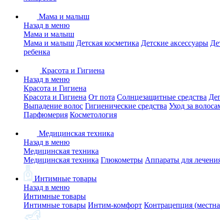
Мама и малыш
Назад в меню
Мама и малыш
Мама и малыш
Детская косметика
Детские аксессуары
Де
ребенка
Красота и Гигиена
Назад в меню
Красота и Гигиена
Красота и Гигиена
От пота
Солнцезащитные средства
Де
Выпадение волос
Гигиенические средства
Уход за волоса
Парфюмерия
Косметология
Медицинская техника
Назад в меню
Медицинская техника
Медицинская техника
Глюкометры
Аппараты для лечени
Интимные товары
Назад в меню
Интимные товары
Интимные товары
Интим-комфорт
Контрацепция (местна