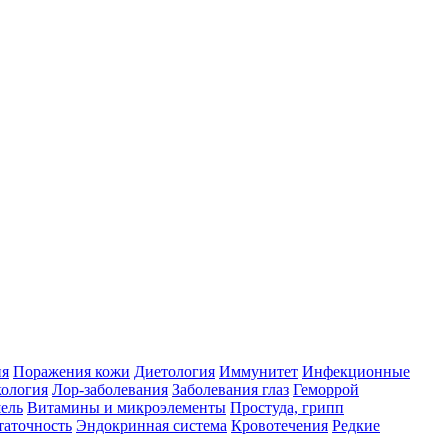
ия
Поражения кожи
Диетология
Иммунитет
Инфекционные
ология
Лор-заболевания
Заболевания глаз
Геморрой
ель
Витамины и микроэлементы
Простуда, грипп
таточность
Эндокринная система
Кровотечения
Редкие