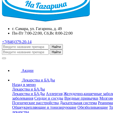
г. Самара, ул. Гагарина, д. 49
Пн-Пт 7:00-22:00, Сб,Вс 8:00-22:00
+7(846)379-20-14
Найти
Найти
Акции
Лекарства и БАДы
Назад в меню
Лекарства и БАДы
Лекарства и БАДы
Аллергия
Желудочно-кишечные забол
заболевания
Сердце и сосуды
Вредные привычки
Мозгов
Психические расстройства
Дыхательная система
Реанима
Общеукрепляющие и тонизирующие
Обезболивающие
Тр
лекарства