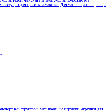
Уход за телом
Женская гигиена
Уход за полостью рта
Аксессуары для красоты и макияжа
Для маникюра и педикюра
ыми
анспорт
Конструкторы
Музыкальные игрушки
Игрушки для