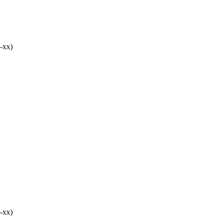
-хх)
-хх)