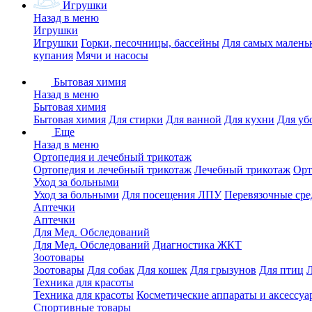
Игрушки
Назад в меню
Игрушки
Игрушки
Горки, песочницы, бассейны
Для самых малень
купания
Мячи и насосы
Бытовая химия
Назад в меню
Бытовая химия
Бытовая химия
Для стирки
Для ванной
Для кухни
Для уб
Еще
Назад в меню
Ортопедия и лечебный трикотаж
Ортопедия и лечебный трикотаж
Лечебный трикотаж
Орт
Уход за больными
Уход за больными
Для посещения ЛПУ
Перевязочные сре
Аптечки
Аптечки
Для Мед. Обследований
Для Мед. Обследований
Диагностика ЖКТ
Зоотовары
Зоотовары
Для собак
Для кошек
Для грызунов
Для птиц
Техника для красоты
Техника для красоты
Косметические аппараты и аксессуа
Спортивные товары