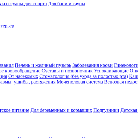
Аксессуары для спорта
Для бани и сауны
нтерьер
евания
Печень и желчный пузырь
Заболевания крови
Гинеколог
ое кровообращение
Суставы и позвоночник
Успокаивающие
Онк
ция
От насекомых
Стоматология (без ухода за полостью рта)
Каш
авмы, ушибы, растяжения
Мочеполовая система
Венозная недос
тское питание
Для беременных и кормящих
Подгузники
Детская