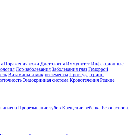
ия
Поражения кожи
Диетология
Иммунитет
Инфекционные
ология
Лор-заболевания
Заболевания глаз
Геморрой
ель
Витамины и микроэлементы
Простуда, грипп
таточность
Эндокринная система
Кровотечения
Редкие
 гигиена
Прорезывание зубов
Крещение ребенка
Безопасность