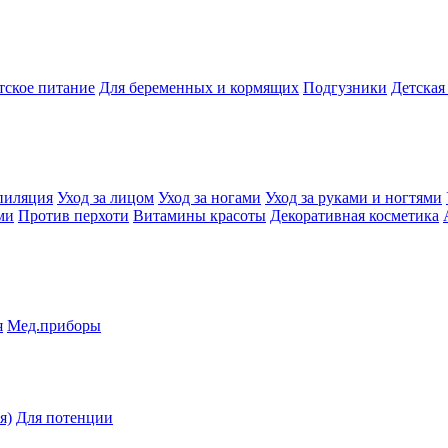
тское питание
Для беременных и кормящих
Подгузники
Детская
пиляция
Уход за лицом
Уход за ногами
Уход за руками и ногтями
ми
Против перхоти
Витамины красоты
Декоративная косметика
я
Мед.приборы
я)
Для потенции