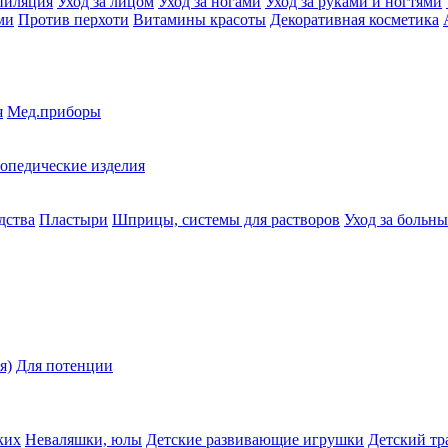
пиляция
Уход за лицом
Уход за ногами
Уход за руками и ногтями
ми
Против перхоти
Витамины красоты
Декоративная косметика
я
Мед.приборы
опедические изделия
дства
Пластыри
Шприцы, системы для растворов
Уход за больн
я)
Для потенции
ких
Неваляшки, юлы
Детские развивающие игрушки
Детский тр