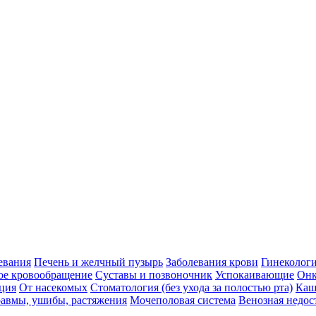
евания
Печень и желчный пузырь
Заболевания крови
Гинеколог
ое кровообращение
Суставы и позвоночник
Успокаивающие
Онк
ция
От насекомых
Стоматология (без ухода за полостью рта)
Каш
авмы, ушибы, растяжения
Мочеполовая система
Венозная недос