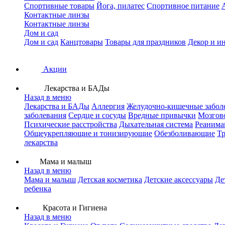
Спортивные товары
Йога, пилатес
Спортивное питание
Контактные линзы
Контактные линзы
Дом и сад
Дом и сад
Канцтовары
Товары для праздников
Декор и и
Акции
Лекарства и БАДы
Назад в меню
Лекарства и БАДы
Аллергия
Желудочно-кишечные забол
заболевания
Сердце и сосуды
Вредные привычки
Мозгов
Психические расстройства
Дыхательная система
Реанима
Общеукрепляющие и тонизирующие
Обезболивающие
Тр
лекарства
Мама и малыш
Назад в меню
Мама и малыш
Детская косметика
Детские аксессуары
Де
ребенка
Красота и Гигиена
Назад в меню