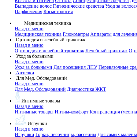
Красота и Гигиена
От пота
Солнцезащитные средства
Де
Выпадение волос
Гигиенические средства
Уход за волоса
Парфюмерия
Косметология
Медицинская техника
Назад в меню
Медицинская техника
Глюкометры
Аппараты для лечени
Ортопедия и лечебный трикотаж
Назад в меню
Ортопедия и лечебный трикотаж
Лечебный трикотаж
Орт
Уход за больными
Назад в меню
Уход за больными
Для посещения ЛПУ
Перевязочные сре
Аптечки
Для Мед. Обследований
Назад в меню
Для Мед. Обследований
Диагностика ЖКТ
Интимные товары
Назад в меню
Интимные товары
Интим-комфорт
Контрацепция (местна
Игрушки
Назад в меню
Игрушки
Горки, песочницы, бассейны
Для самых малень