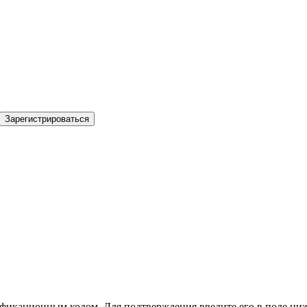
Зарегистрироваться
фикационным кодом. Для подтверждения введите его в поле ниж