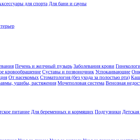
Аксессуары для спорта
Для бани и сауны
нтерьер
евания
Печень и желчный пузырь
Заболевания крови
Гинеколог
ое кровообращение
Суставы и позвоночник
Успокаивающие
Онк
ция
От насекомых
Стоматология (без ухода за полостью рта)
Каш
авмы, ушибы, растяжения
Мочеполовая система
Венозная недос
тское питание
Для беременных и кормящих
Подгузники
Детская