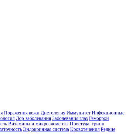
ия
Поражения кожи
Диетология
Иммунитет
Инфекционные
ология
Лор-заболевания
Заболевания глаз
Геморрой
ель
Витамины и микроэлементы
Простуда, грипп
таточность
Эндокринная система
Кровотечения
Редкие