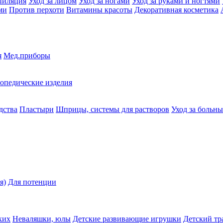
пиляция
Уход за лицом
Уход за ногами
Уход за руками и ногтями
ми
Против перхоти
Витамины красоты
Декоративная косметика
я
Мед.приборы
опедические изделия
дства
Пластыри
Шприцы, системы для растворов
Уход за больн
я)
Для потенции
ких
Неваляшки, юлы
Детские развивающие игрушки
Детский тр