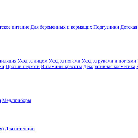
тское питание
Для беременных и кормящих
Подгузники
Детская
пиляция
Уход за лицом
Уход за ногами
Уход за руками и ногтями
ми
Против перхоти
Витамины красоты
Декоративная косметика
я
Мед.приборы
я)
Для потенции