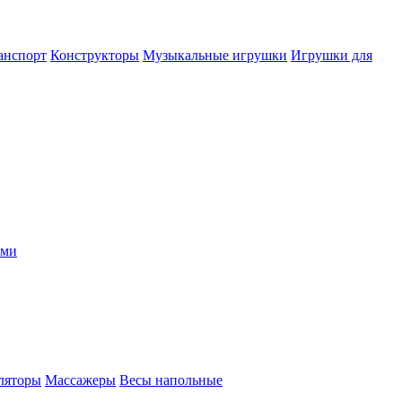
анспорт
Конструкторы
Музыкальные игрушки
Игрушки для
ыми
ляторы
Массажеры
Весы напольные