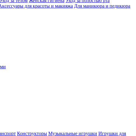
Уход за телом
Женская гигиена
Уход за полостью рта
Аксессуары для красоты и макияжа
Для маникюра и педикюра
ыми
анспорт
Конструкторы
Музыкальные игрушки
Игрушки для