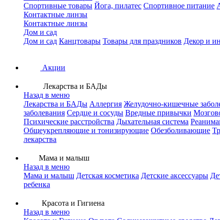
Спортивные товары
Йога, пилатес
Спортивное питание
Контактные линзы
Контактные линзы
Дом и сад
Дом и сад
Канцтовары
Товары для праздников
Декор и и
Акции
Лекарства и БАДы
Назад в меню
Лекарства и БАДы
Аллергия
Желудочно-кишечные забол
заболевания
Сердце и сосуды
Вредные привычки
Мозгов
Психические расстройства
Дыхательная система
Реанима
Общеукрепляющие и тонизирующие
Обезболивающие
Тр
лекарства
Мама и малыш
Назад в меню
Мама и малыш
Детская косметика
Детские аксессуары
Де
ребенка
Красота и Гигиена
Назад в меню