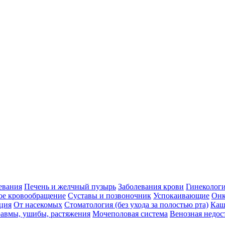
евания
Печень и желчный пузырь
Заболевания крови
Гинеколог
ое кровообращение
Суставы и позвоночник
Успокаивающие
Онк
ция
От насекомых
Стоматология (без ухода за полостью рта)
Каш
авмы, ушибы, растяжения
Мочеполовая система
Венозная недос