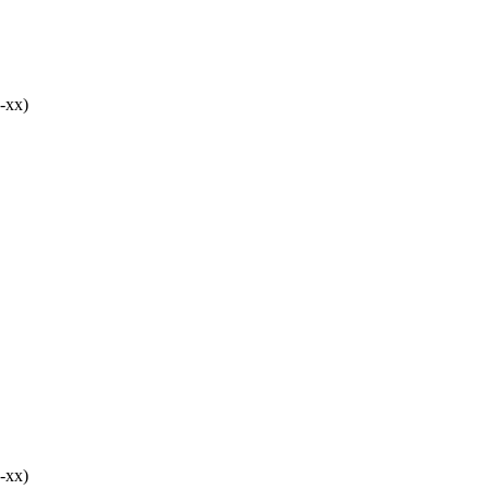
-хх)
-хх)