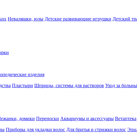
ких
Неваляшки, юлы
Детские развивающие игрушки
Детский тр
орки
опедические изделия
дства
Пластыри
Шприцы, системы для растворов
Уход за больн
Лежанки, домики
Переноски
Аквариумы и аксессуары
Ветаптека
ры
Приборы для укладки волос
Для бритья и стрижки волос
Эпи