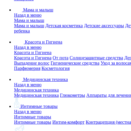
Мама и малыш
Назад в меню
Мама и малыш
Мама и малыш
Детская косметика
Детские аксессуары
Де
ребенка
Красота и Гигиена
Назад в меню
Красота и Гигиена
Красота и Гигиена
От пота
Солнцезащитные средства
Де
Выпадение волос
Гигиенические средства
Уход за волоса
Парфюмерия
Косметология
Медицинская техника
Назад в меню
Медицинская техника
Медицинская техника
Глюкометры
Аппараты для лечени
Интимные товары
Назад в меню
Интимные товары
Интимные товары
Интим-комфорт
Контрацепция (местна