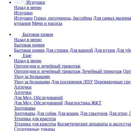
Игрушки
Назад в меню
Игрушки
Игрушки
Горки, песочницы, бассейны
Для самых малень
купания
Мячи и насосы
Бытовая химия
Назад в меню
Бытовая химия
Бытовая химия
Для стирки
Для ванной
Для кухни
Для уб
Еще
Назад в меню
Ортопедия и лечебный трикотаж
Ортопедия и лечебный трикотаж
Лечебный трикотаж
Орт
Уход за больными
Уход за больными
Для посещения ЛПУ
Перевязочные сре
Аптечки
Аптечки
Для Мед. Обследований
Для Мед. Обследований
Диагностика ЖКТ
Зоотовары
Зоотовары
Для собак
Для кошек
Для грызунов
Для птиц
Техника для красоты
Техника для красоты
Косметические аппараты и аксессуа
Спортивные товары