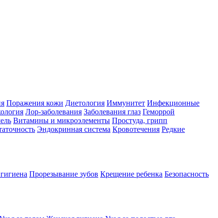
ия
Поражения кожи
Диетология
Иммунитет
Инфекционные
ология
Лор-заболевания
Заболевания глаз
Геморрой
ель
Витамины и микроэлементы
Простуда, грипп
таточность
Эндокринная система
Кровотечения
Редкие
 гигиена
Прорезывание зубов
Крещение ребенка
Безопасность