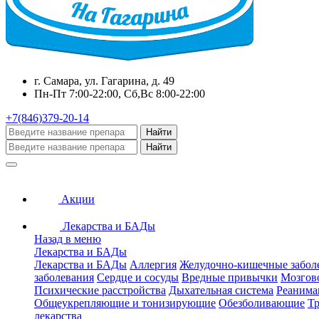
г. Самара, ул. Гагарина, д. 49
Пн-Пт 7:00-22:00, Сб,Вс 8:00-22:00
+7(846)379-20-14
Найти
Найти
Акции
Лекарства и БАДы
Назад в меню
Лекарства и БАДы
Лекарства и БАДы
Аллергия
Желудочно-кишечные забол
заболевания
Сердце и сосуды
Вредные привычки
Мозгов
Психические расстройства
Дыхательная система
Реанима
Общеукрепляющие и тонизирующие
Обезболивающие
Тр
лекарства