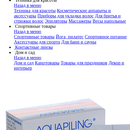
Техника для красоты
Назад в меню
Техника для красоты
Косметические аппараты и
аксессуары
Приборы для укладки волос
Для бритья и
стрижки волос
Эпиляторы
Массажеры
Весы напольные
Спортивные товары
Назад в меню
Спортивные товары
Йога, пилатес
Спортивное питание
Аксессуары для спорта
Для бани и сауны
Контактные линзы
Дом и сад
Назад в меню
Дом и сад
Канцтовары
Товары для праздников
Декор и
интерьер