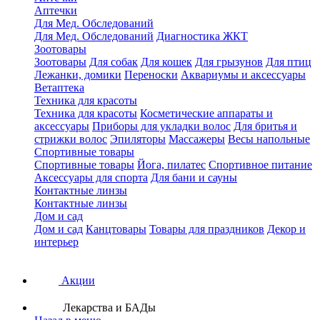
Аптечки
Для Мед. Обследований
Для Мед. Обследований
Диагностика ЖКТ
Зоотовары
Зоотовары
Для собак
Для кошек
Для грызунов
Для птиц
Лежанки, домики
Переноски
Аквариумы и аксессуары
Ветаптека
Техника для красоты
Техника для красоты
Косметические аппараты и
аксессуары
Приборы для укладки волос
Для бритья и
стрижки волос
Эпиляторы
Массажеры
Весы напольные
Спортивные товары
Спортивные товары
Йога, пилатес
Спортивное питание
Аксессуары для спорта
Для бани и сауны
Контактные линзы
Контактные линзы
Дом и сад
Дом и сад
Канцтовары
Товары для праздников
Декор и
интерьер
Акции
Лекарства и БАДы