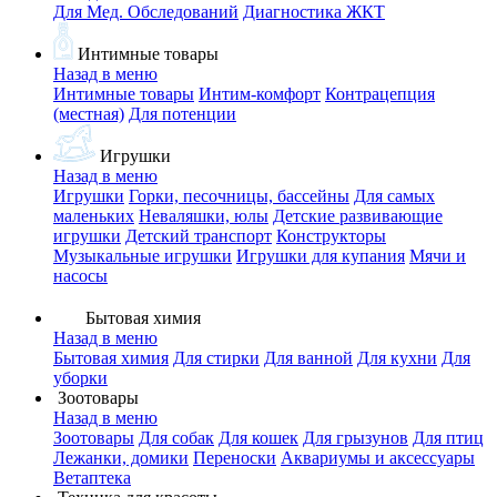
Для Мед. Обследований
Диагностика ЖКТ
Интимные товары
Назад в меню
Интимные товары
Интим-комфорт
Контрацепция
(местная)
Для потенции
Игрушки
Назад в меню
Игрушки
Горки, песочницы, бассейны
Для самых
маленьких
Неваляшки, юлы
Детские развивающие
игрушки
Детский транспорт
Конструкторы
Музыкальные игрушки
Игрушки для купания
Мячи и
насосы
Бытовая химия
Назад в меню
Бытовая химия
Для стирки
Для ванной
Для кухни
Для
уборки
Зоотовары
Назад в меню
Зоотовары
Для собак
Для кошек
Для грызунов
Для птиц
Лежанки, домики
Переноски
Аквариумы и аксессуары
Ветаптека