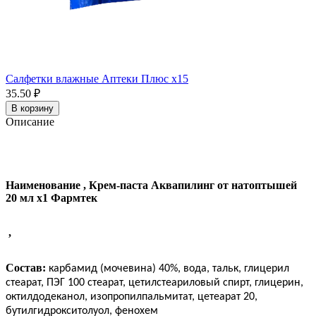
Салфетки влажные Аптеки Плюс x15
35.50 ₽
В корзину
Описание
Наименование
,
Крем-паста Аквапилинг от натоптышей
20 мл x1 Фармтек
,
Состав:
карбамид (мочевина) 40%, вода, тальк, глицерил
стеарат, ПЭГ 100 стеарат, цетилстеариловый спирт, глицерин,
октилдодеканол, изопропилпальмитат, цетеарат 20,
бутилгидрокситолуол, фенохем