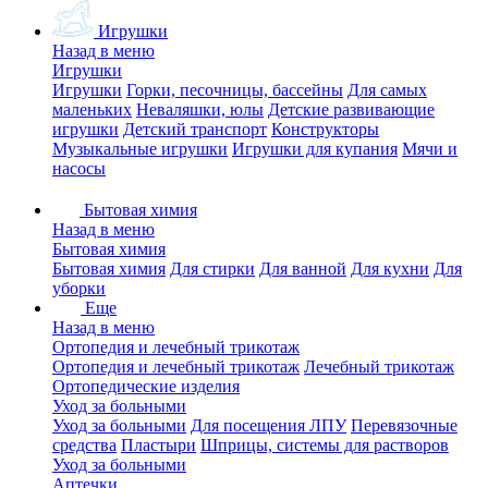
Игрушки
Назад в меню
Игрушки
Игрушки
Горки, песочницы, бассейны
Для самых
маленьких
Неваляшки, юлы
Детские развивающие
игрушки
Детский транспорт
Конструкторы
Музыкальные игрушки
Игрушки для купания
Мячи и
насосы
Бытовая химия
Назад в меню
Бытовая химия
Бытовая химия
Для стирки
Для ванной
Для кухни
Для
уборки
Еще
Назад в меню
Ортопедия и лечебный трикотаж
Ортопедия и лечебный трикотаж
Лечебный трикотаж
Ортопедические изделия
Уход за больными
Уход за больными
Для посещения ЛПУ
Перевязочные
средства
Пластыри
Шприцы, системы для растворов
Уход за больными
Аптечки