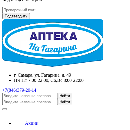
г. Самара, ул. Гагарина, д. 49
Пн-Пт 7:00-22:00, Сб,Вс 8:00-22:00
+7(846)379-20-14
Найти
Найти
Акции