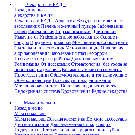
Лекарства и БАДы
Назад в меню
Лекарства и БАДы
Лекарства и БАДы
Аллергия
Желудочно-кишечные
заболевания
Печень и желчный пузырь
Заболевания
крови
Гинекология
Поражения кожи
Диетология
Иммунитет
Инфекционные заболевания
Сердце и
сосуды
Вредные привычки
Мозговое кровообращение
Суставы и позвоночник
Успокаивающие
Онкология
Лор-заболевания
Заболевания глаз
Геморрой
Психические расстройства
Дыхательная система
Реанимация
От насекомых
Стоматология (без ухода за
полостью рта)
Кашель
Витамины и микроэлементы
Простуда, грипп
Общеукрепляющие и тонизирующие
Обезболивающие
Травмы, ушибы, растяжения
Мочеполовая система
Венозная недостаточность
Эндокринная система
Кровотечения
Редкие лекарства
Мама и малыш
Назад в меню
Мама и малыш
Мама и малыш
Детская косметика
Детские аксессуары
Детское питание
Для беременных и кормящих
Подгузники
Детская гигиена
Прорезывание зубов