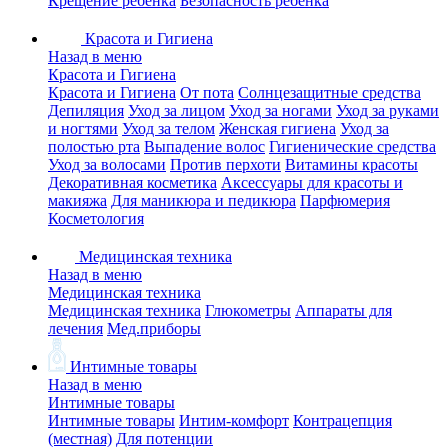
Крещение ребенка
Безопасность ребенка
Красота и Гигиена
Назад в меню
Красота и Гигиена
Красота и Гигиена
От пота
Солнцезащитные средства
Депиляция
Уход за лицом
Уход за ногами
Уход за руками
и ногтями
Уход за телом
Женская гигиена
Уход за
полостью рта
Выпадение волос
Гигиенические средства
Уход за волосами
Против перхоти
Витамины красоты
Декоративная косметика
Аксессуары для красоты и
макияжа
Для маникюра и педикюра
Парфюмерия
Косметология
Медицинская техника
Назад в меню
Медицинская техника
Медицинская техника
Глюкометры
Аппараты для
лечения
Мед.приборы
Интимные товары
Назад в меню
Интимные товары
Интимные товары
Интим-комфорт
Контрацепция
(местная)
Для потенции