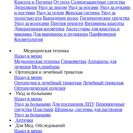
Красота и Гигиена
От пота
Солнцезащитные средства
Депиляция
Уход за лицом
Уход за ногами
Уход за руками
и ногтями
Уход за телом
Женская гигиена
Уход за
полостью рта
Выпадение волос
Гигиенические средства
Уход за волосами
Против перхоти
Витамины красоты
Декоративная косметика
Аксессуары для красоты и
макияжа
Для маникюра и педикюра
Парфюмерия
Косметология
Медицинская техника
Назад в меню
Медицинская техника
Глюкометры
Аппараты для
лечения
Мед.приборы
Ортопедия и лечебный трикотаж
Назад в меню
Ортопедия и лечебный трикотаж
Лечебный трикотаж
Ортопедические изделия
Уход за больными
Назад в меню
Уход за больными
Для посещения ЛПУ
Перевязочные
средства
Пластыри
Шприцы, системы для растворов
Уход за больными
Аптечки
Для Мед. Обследований
Назад в меню