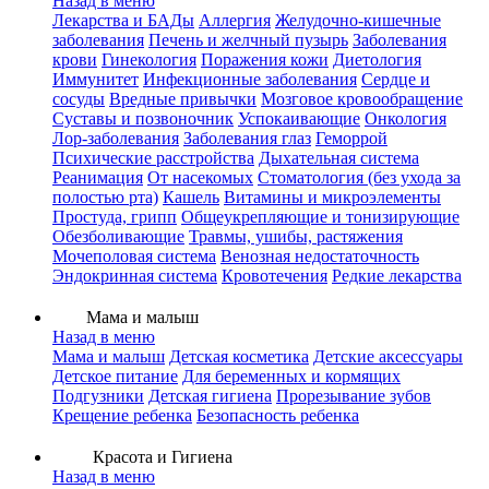
Назад в меню
Лекарства и БАДы
Аллергия
Желудочно-кишечные
заболевания
Печень и желчный пузырь
Заболевания
крови
Гинекология
Поражения кожи
Диетология
Иммунитет
Инфекционные заболевания
Сердце и
сосуды
Вредные привычки
Мозговое кровообращение
Суставы и позвоночник
Успокаивающие
Онкология
Лор-заболевания
Заболевания глаз
Геморрой
Психические расстройства
Дыхательная система
Реанимация
От насекомых
Стоматология (без ухода за
полостью рта)
Кашель
Витамины и микроэлементы
Простуда, грипп
Общеукрепляющие и тонизирующие
Обезболивающие
Травмы, ушибы, растяжения
Мочеполовая система
Венозная недостаточность
Эндокринная система
Кровотечения
Редкие лекарства
Мама и малыш
Назад в меню
Мама и малыш
Детская косметика
Детские аксессуары
Детское питание
Для беременных и кормящих
Подгузники
Детская гигиена
Прорезывание зубов
Крещение ребенка
Безопасность ребенка
Красота и Гигиена
Назад в меню