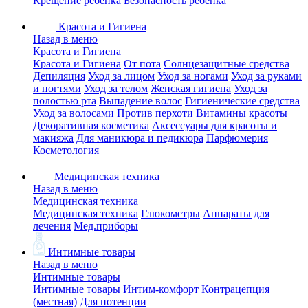
Крещение ребенка
Безопасность ребенка
Красота и Гигиена
Назад в меню
Красота и Гигиена
Красота и Гигиена
От пота
Солнцезащитные средства
Депиляция
Уход за лицом
Уход за ногами
Уход за руками
и ногтями
Уход за телом
Женская гигиена
Уход за
полостью рта
Выпадение волос
Гигиенические средства
Уход за волосами
Против перхоти
Витамины красоты
Декоративная косметика
Аксессуары для красоты и
макияжа
Для маникюра и педикюра
Парфюмерия
Косметология
Медицинская техника
Назад в меню
Медицинская техника
Медицинская техника
Глюкометры
Аппараты для
лечения
Мед.приборы
Интимные товары
Назад в меню
Интимные товары
Интимные товары
Интим-комфорт
Контрацепция
(местная)
Для потенции