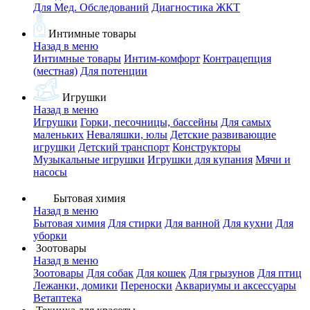
Для Мед. Обследований
Диагностика ЖКТ
Интимные товары
Назад в меню
Интимные товары
Интим-комфорт
Контрацепция
(местная)
Для потенции
Игрушки
Назад в меню
Игрушки
Горки, песочницы, бассейны
Для самых
маленьких
Неваляшки, юлы
Детские развивающие
игрушки
Детский транспорт
Конструкторы
Музыкальные игрушки
Игрушки для купания
Мячи и
насосы
Бытовая химия
Назад в меню
Бытовая химия
Для стирки
Для ванной
Для кухни
Для
уборки
Зоотовары
Назад в меню
Зоотовары
Для собак
Для кошек
Для грызунов
Для птиц
Лежанки, домики
Переноски
Аквариумы и аксессуары
Ветаптека