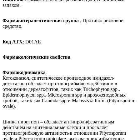
запахом.
Фармакотерапевтическая группа
,
Противогрибковое
средство.
Код АТХ
:
D
01
AE
Фармакологические свойства
Фармакодинамика
Кетоконазол, синтетическое производное имидазол-
диоксалана обладает противогрибковым действием в
отношении дерматофитов, таких как
Trichophyton
spp
.,
Epidermophyton
spp
.,
Microsporum
spp
и дрожжеподобных
грибов, таких как
Candida
spp
и
Malassezia
furfur
(
Pityrosporum
ovale
).
Цинка пиритион – обладает антипролиферативным
действием на эпителиальные клетки и проявляет
противогрибковую активность в отношении
Pityrosporum
ovale
и
Pityrosporum
orbiculare
, вызывающих избыточное