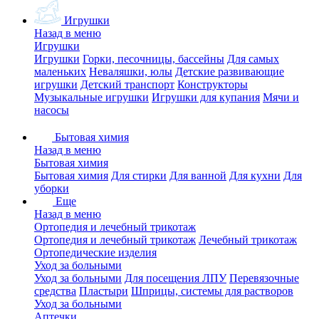
Игрушки
Назад в меню
Игрушки
Игрушки
Горки, песочницы, бассейны
Для самых
маленьких
Неваляшки, юлы
Детские развивающие
игрушки
Детский транспорт
Конструкторы
Музыкальные игрушки
Игрушки для купания
Мячи и
насосы
Бытовая химия
Назад в меню
Бытовая химия
Бытовая химия
Для стирки
Для ванной
Для кухни
Для
уборки
Еще
Назад в меню
Ортопедия и лечебный трикотаж
Ортопедия и лечебный трикотаж
Лечебный трикотаж
Ортопедические изделия
Уход за больными
Уход за больными
Для посещения ЛПУ
Перевязочные
средства
Пластыри
Шприцы, системы для растворов
Уход за больными
Аптечки