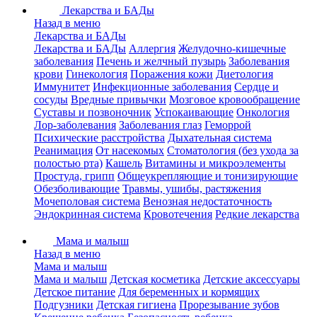
Лекарства и БАДы
Назад в меню
Лекарства и БАДы
Лекарства и БАДы
Аллергия
Желудочно-кишечные
заболевания
Печень и желчный пузырь
Заболевания
крови
Гинекология
Поражения кожи
Диетология
Иммунитет
Инфекционные заболевания
Сердце и
сосуды
Вредные привычки
Мозговое кровообращение
Суставы и позвоночник
Успокаивающие
Онкология
Лор-заболевания
Заболевания глаз
Геморрой
Психические расстройства
Дыхательная система
Реанимация
От насекомых
Стоматология (без ухода за
полостью рта)
Кашель
Витамины и микроэлементы
Простуда, грипп
Общеукрепляющие и тонизирующие
Обезболивающие
Травмы, ушибы, растяжения
Мочеполовая система
Венозная недостаточность
Эндокринная система
Кровотечения
Редкие лекарства
Мама и малыш
Назад в меню
Мама и малыш
Мама и малыш
Детская косметика
Детские аксессуары
Детское питание
Для беременных и кормящих
Подгузники
Детская гигиена
Прорезывание зубов