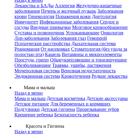
Назад в меню
Лекарства и БАДы
Аллергия
Желудочно-кишечные
заболевания
Печень и желчный пузырь
Заболевания
крови
Гинекология
Поражения кожи
Диетология
Иммунитет
Инфекционные заболевания
Сердце и
сосуды
Вредные привычки
Мозговое кровообращение
Суставы и позвоночник
Успокаивающие
Онкология
Лор-заболевания
Заболевания глаз
Геморрой
Психические расстройства
Дыхательная система
Реанимация
От насекомых
Стоматология (без ухода за
полостью рта)
Кашель
Витамины и микроэлементы
Простуда, грипп
Общеукрепляющие и тонизирующие
Обезболивающие
Травмы, ушибы, растяжения
Мочеполовая система
Венозная недостаточность
Эндокринная система
Кровотечения
Редкие лекарства
Мама и малыш
Назад в меню
Мама и малыш
Детская косметика
Детские аксессуары
Детское питание
Для беременных и кормящих
Подгузники
Детская гигиена
Прорезывание зубов
Крещение ребенка
Безопасность ребенка
Красота и Гигиена
Назад в меню