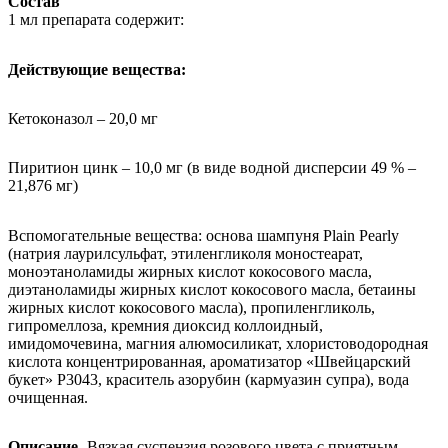
Состав
1 мл препарата содержит:
Действующие вещества:
Кетоконазол – 20,0 мг
Пиритион цинк – 10,0 мг (в виде водной дисперсии 49 % –
21,876 мг)
Вспомогательные вещества: основа шампуня Plain Pearly
(натрия лаурилсульфат, этиленгликоля моностеарат,
моноэтаноламиды жирных кислот кокосового масла,
диэтаноламиды жирных кислот кокосового масла, бетаины
жирных кислот кокосового масла), пропиленгликоль,
гипромеллоза, кремния диоксид коллоидный,
имидомочевина, магния алюмосиликат, хлористоводородная
кислота концентрированная, ароматизатор «Швейцарский
букет» P3043, краситель азорубин (кармуазин супра), вода
очищенная.
Описание-
Вязкая суспензия розового цвета с приятным