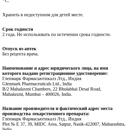
С.
Хранить в недоступном для детей месте.
Срок годности
2 года. Не использовать по истечении срока годности.
Отпуск из аптек
Без рецепта врача.
Наименование и адрес юридического лица, на имя
которого выдано регистрационное удостоверение:
Гленмарк Фармасьютикалз Лтд., Индия
Glenmark
Pharmaceuticals
Ltd
.,
India
B
/2
Mahalaxmi
Chambers
, 22
Bhulabhai
Desai
Road
,
Mahalaxmi
,
Mumbai
– 400026,
India
.
Название производителя и фактический адрес места
производства лекарственного препарата:
Гленмарк Фармасьютикалз Лтд., Индия
Plot
№
E
37, 39,
MIDC
Area
,
Satpur
,
Nasik
-422007,
Maharashtra
,
India
.