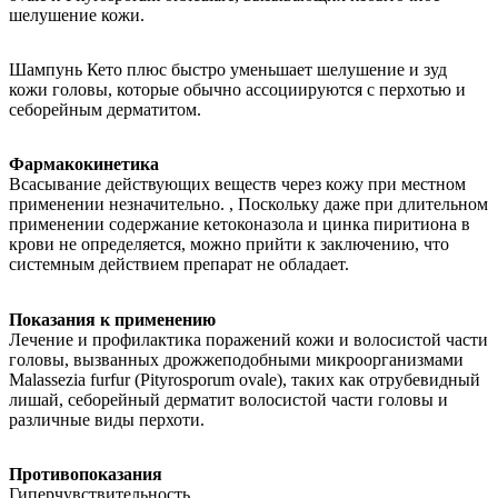
шелушение кожи.
Шампунь Кето плюс быстро уменьшает шелушение и зуд
кожи головы, которые обычно ассоциируются с перхотью и
себорейным дерматитом.
Фармакокинетика
Всасывание действующих веществ через кожу при местном
применении незначительно.
,
Поскольку даже при длительном
применении содержание кетоконазола и цинка пиритиона в
крови не определяется, можно прийти к заключению, что
системным действием препарат не обладает.
Показания к применению
Лечение и профилактика поражений кожи и волосистой части
головы, вызванных дрожжеподобными микроорганизмами
Malassezia
furfur
(
Pityrosporum
ovale
), таких как отрубевидный
лишай, себорейный дерматит волосистой части головы и
различные виды перхоти.
Противопоказания
Гиперчувствительность.