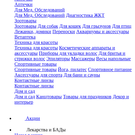
Аптечки
Для Мед. Обследований
Для Мед. Обследований
Диагностика ЖКТ
Зоотовары
Зоотовары
Для собак
Для кошек
Для грызунов
Для птиц
Лежанки, домики
Переноски
Аквариумы и аксессуары
Ветаптека
Техника для красоты
Техника для красоты
Косметические аппараты и
аксессуары
Приборы для укладки волос
Для бритья и
стрижки волос
Эпиляторы
Массажеры
Весы напольные
Спортивные товары
Спортивные товары
Йога, пилатес
Спортивное питание
Аксессуары для спорта
Для бани и сауны
Контактные линзы
Контактные линзы
Дом и сад
Дом и сад
Канцтовары
Товары для праздников
Декор и
интерьер
Акции
Лекарства и БАДы