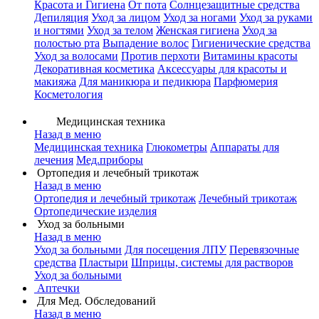
Красота и Гигиена
От пота
Солнцезащитные средства
Депиляция
Уход за лицом
Уход за ногами
Уход за руками
и ногтями
Уход за телом
Женская гигиена
Уход за
полостью рта
Выпадение волос
Гигиенические средства
Уход за волосами
Против перхоти
Витамины красоты
Декоративная косметика
Аксессуары для красоты и
макияжа
Для маникюра и педикюра
Парфюмерия
Косметология
Медицинская техника
Назад в меню
Медицинская техника
Глюкометры
Аппараты для
лечения
Мед.приборы
Ортопедия и лечебный трикотаж
Назад в меню
Ортопедия и лечебный трикотаж
Лечебный трикотаж
Ортопедические изделия
Уход за больными
Назад в меню
Уход за больными
Для посещения ЛПУ
Перевязочные
средства
Пластыри
Шприцы, системы для растворов
Уход за больными
Аптечки
Для Мед. Обследований
Назад в меню