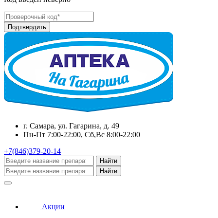
г. Самара, ул. Гагарина, д. 49
Пн-Пт 7:00-22:00, Сб,Вс 8:00-22:00
+7(846)379-20-14
Найти
Найти
Акции