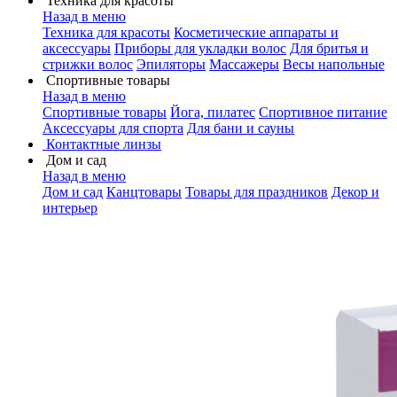
Техника для красоты
Назад в меню
Техника для красоты
Косметические аппараты и
аксессуары
Приборы для укладки волос
Для бритья и
стрижки волос
Эпиляторы
Массажеры
Весы напольные
Спортивные товары
Назад в меню
Спортивные товары
Йога, пилатес
Спортивное питание
Аксессуары для спорта
Для бани и сауны
Контактные линзы
Дом и сад
Назад в меню
Дом и сад
Канцтовары
Товары для праздников
Декор и
интерьер