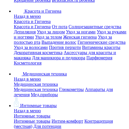
Крещение ребенка
Безопасность ребенка
Красота и Гигиена
Назад в меню
Красота и Гигиена
Красота и Гигиена
От пота
Солнцезащитные средства
Депиляция
Уход за лицом
Уход за ногами
Уход за руками
и ногтями
Уход за телом
Женская гигиена
Уход за
полостью рта
Выпадение волос
Гигиенические средства
Уход за волосами
Против перхоти
Витамины красоты
Декоративная косметика
Аксессуары для красоты и
макияжа
Для маникюра и педикюра
Парфюмерия
Косметология
Медицинская техника
Назад в меню
Медицинская техника
Медицинская техника
Глюкометры
Аппараты для
лечения
Мед.приборы
Интимные товары
Назад в меню
Интимные товары
Интимные товары
Интим-комфорт
Контрацепция
(местная)
Для потенции