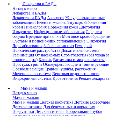
Лекарства и БАДы
Назад в меню
Лекарства и БАДы
Лекарства и БАДы
Аллергия
Желудочно-кишечные
заболевания
Печень и желчный пузырь
Заболевания
крови
Гинекология
Поражения кожи
Диетология
Иммунитет
Инфекционные заболевания
Сердце и
сосуды
Вредные привычки
Мозговое кровообращение
Суставы и позвоночник
Успокаивающие
Онкология
Лор-заболевания
Заболевания глаз
Геморрой
Психические расстройства
Дыхательная система
Реанимация
От насекомых
Стоматология (без ухода за
полостью рта)
Кашель
Витамины и микроэлементы
Простуда, грипп
Общеукрепляющие и тонизирующие
Обезболивающие
Травмы, ушибы, растяжения
Мочеполовая система
Венозная недостаточность
Эндокринная система
Кровотечения
Редкие лекарства
Мама и малыш
Назад в меню
Мама и малыш
Мама и малыш
Детская косметика
Детские аксессуары
Детское питание
Для беременных и кормящих
Подгузники
Детская гигиена
Прорезывание зубов