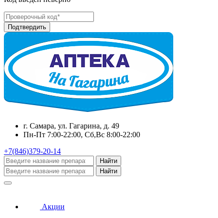
г. Самара, ул. Гагарина, д. 49
Пн-Пт 7:00-22:00, Сб,Вс 8:00-22:00
+7(846)379-20-14
Найти
Найти
Акции