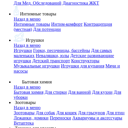
Для Мед. Обследований
Диагностика ЖКТ
Интимные товары
Назад в меню
Интимные товары
Интим-комфорт
Контрацепция
(местная)
Для потенции
Игрушки
Назад в меню
Игрушки
Горки, песочницы, бассейны
Для самых
маленьких
Неваляшки, юлы
Детские развивающие
игрушки
Детский транспорт
Конструкторы
Музыкальные игрушки
Игрушки для купания
Мячи и
насосы
Бытовая химия
Назад в меню
Бытовая химия
Для стирки
Для ванной
Для кухни
Для
уборки
Зоотовары
Назад в меню
Зоотовары
Для собак
Для кошек
Для грызунов
Для птиц
Лежанки, домики
Переноски
Аквариумы и аксессуары
Ветаптека