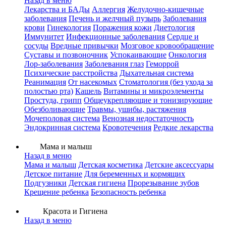
Назад в меню
Лекарства и БАДы
Аллергия
Желудочно-кишечные
заболевания
Печень и желчный пузырь
Заболевания
крови
Гинекология
Поражения кожи
Диетология
Иммунитет
Инфекционные заболевания
Сердце и
сосуды
Вредные привычки
Мозговое кровообращение
Суставы и позвоночник
Успокаивающие
Онкология
Лор-заболевания
Заболевания глаз
Геморрой
Психические расстройства
Дыхательная система
Реанимация
От насекомых
Стоматология (без ухода за
полостью рта)
Кашель
Витамины и микроэлементы
Простуда, грипп
Общеукрепляющие и тонизирующие
Обезболивающие
Травмы, ушибы, растяжения
Мочеполовая система
Венозная недостаточность
Эндокринная система
Кровотечения
Редкие лекарства
Мама и малыш
Назад в меню
Мама и малыш
Детская косметика
Детские аксессуары
Детское питание
Для беременных и кормящих
Подгузники
Детская гигиена
Прорезывание зубов
Крещение ребенка
Безопасность ребенка
Красота и Гигиена
Назад в меню