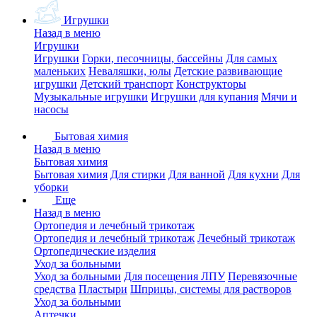
Игрушки
Назад в меню
Игрушки
Игрушки
Горки, песочницы, бассейны
Для самых
маленьких
Неваляшки, юлы
Детские развивающие
игрушки
Детский транспорт
Конструкторы
Музыкальные игрушки
Игрушки для купания
Мячи и
насосы
Бытовая химия
Назад в меню
Бытовая химия
Бытовая химия
Для стирки
Для ванной
Для кухни
Для
уборки
Еще
Назад в меню
Ортопедия и лечебный трикотаж
Ортопедия и лечебный трикотаж
Лечебный трикотаж
Ортопедические изделия
Уход за больными
Уход за больными
Для посещения ЛПУ
Перевязочные
средства
Пластыри
Шприцы, системы для растворов
Уход за больными
Аптечки