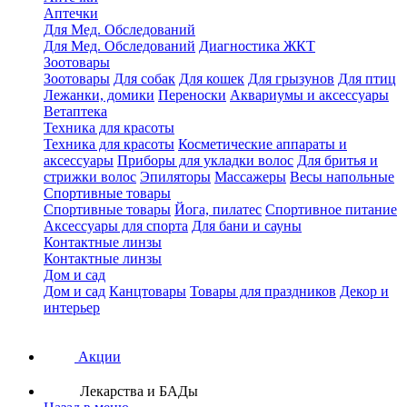
Аптечки
Для Мед. Обследований
Для Мед. Обследований
Диагностика ЖКТ
Зоотовары
Зоотовары
Для собак
Для кошек
Для грызунов
Для птиц
Лежанки, домики
Переноски
Аквариумы и аксессуары
Ветаптека
Техника для красоты
Техника для красоты
Косметические аппараты и
аксессуары
Приборы для укладки волос
Для бритья и
стрижки волос
Эпиляторы
Массажеры
Весы напольные
Спортивные товары
Спортивные товары
Йога, пилатес
Спортивное питание
Аксессуары для спорта
Для бани и сауны
Контактные линзы
Контактные линзы
Дом и сад
Дом и сад
Канцтовары
Товары для праздников
Декор и
интерьер
Акции
Лекарства и БАДы