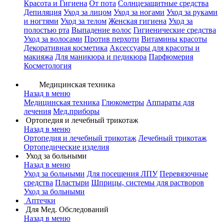
Красота и Гигиена
От пота
Солнцезащитные средства
Депиляция
Уход за лицом
Уход за ногами
Уход за руками
и ногтями
Уход за телом
Женская гигиена
Уход за
полостью рта
Выпадение волос
Гигиенические средства
Уход за волосами
Против перхоти
Витамины красоты
Декоративная косметика
Аксессуары для красоты и
макияжа
Для маникюра и педикюра
Парфюмерия
Косметология
Медицинская техника
Назад в меню
Медицинская техника
Глюкометры
Аппараты для
лечения
Мед.приборы
Ортопедия и лечебный трикотаж
Назад в меню
Ортопедия и лечебный трикотаж
Лечебный трикотаж
Ортопедические изделия
Уход за больными
Назад в меню
Уход за больными
Для посещения ЛПУ
Перевязочные
средства
Пластыри
Шприцы, системы для растворов
Уход за больными
Аптечки
Для Мед. Обследований
Назад в меню