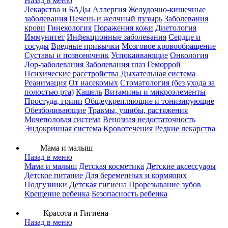
Назад в меню
Лекарства и БАДы
Аллергия
Желудочно-кишечные
заболевания
Печень и желчный пузырь
Заболевания
крови
Гинекология
Поражения кожи
Диетология
Иммунитет
Инфекционные заболевания
Сердце и
сосуды
Вредные привычки
Мозговое кровообращение
Суставы и позвоночник
Успокаивающие
Онкология
Лор-заболевания
Заболевания глаз
Геморрой
Психические расстройства
Дыхательная система
Реанимация
От насекомых
Стоматология (без ухода за
полостью рта)
Кашель
Витамины и микроэлементы
Простуда, грипп
Общеукрепляющие и тонизирующие
Обезболивающие
Травмы, ушибы, растяжения
Мочеполовая система
Венозная недостаточность
Эндокринная система
Кровотечения
Редкие лекарства
Мама и малыш
Назад в меню
Мама и малыш
Детская косметика
Детские аксессуары
Детское питание
Для беременных и кормящих
Подгузники
Детская гигиена
Прорезывание зубов
Крещение ребенка
Безопасность ребенка
Красота и Гигиена
Назад в меню