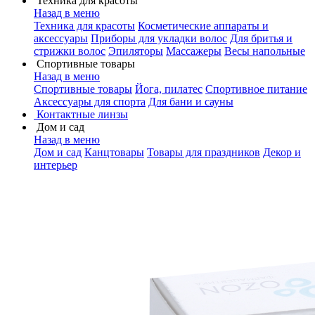
Техника для красоты
Назад в меню
Техника для красоты
Косметические аппараты и
аксессуары
Приборы для укладки волос
Для бритья и
стрижки волос
Эпиляторы
Массажеры
Весы напольные
Спортивные товары
Назад в меню
Спортивные товары
Йога, пилатес
Спортивное питание
Аксессуары для спорта
Для бани и сауны
Контактные линзы
Дом и сад
Назад в меню
Дом и сад
Канцтовары
Товары для праздников
Декор и
интерьер