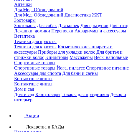
Аптечки
Для Мед. Обследований
Для Мед. Обследований
Диагностика ЖКТ
Зоотовары
Зоотовары
Для собак
Для кошек
Для грызунов
Для птиц
Лежанки, домики
Переноски
Аквариумы и аксессуары
Ветаптека
Техника для красоты
Техника для красоты
Косметические аппараты и
аксессуары
Приборы для укладки волос
Для бритья и
стрижки волос
Эпиляторы
Массажеры
Весы напольные
Спортивные товары
Спортивные товары
Йога, пилатес
Спортивное питание
Аксессуары для спорта
Для бани и сауны
Контактные линзы
Контактные линзы
Дом и сад
Дом и сад
Канцтовары
Товары для праздников
Декор и
интерьер
Акции
Лекарства и БАДы