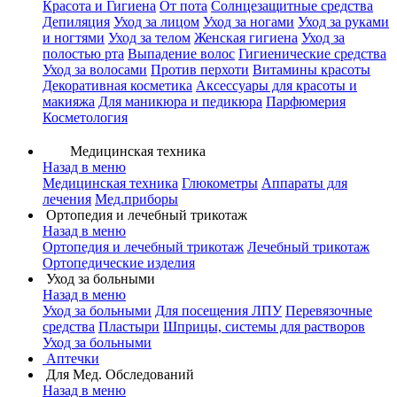
Красота и Гигиена
От пота
Солнцезащитные средства
Депиляция
Уход за лицом
Уход за ногами
Уход за руками
и ногтями
Уход за телом
Женская гигиена
Уход за
полостью рта
Выпадение волос
Гигиенические средства
Уход за волосами
Против перхоти
Витамины красоты
Декоративная косметика
Аксессуары для красоты и
макияжа
Для маникюра и педикюра
Парфюмерия
Косметология
Медицинская техника
Назад в меню
Медицинская техника
Глюкометры
Аппараты для
лечения
Мед.приборы
Ортопедия и лечебный трикотаж
Назад в меню
Ортопедия и лечебный трикотаж
Лечебный трикотаж
Ортопедические изделия
Уход за больными
Назад в меню
Уход за больными
Для посещения ЛПУ
Перевязочные
средства
Пластыри
Шприцы, системы для растворов
Уход за больными
Аптечки
Для Мед. Обследований
Назад в меню