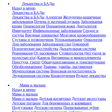
Лекарства и БАДы
Назад в меню
Лекарства и БАДы
Лекарства и БАДы
Аллергия
Желудочно-кишечные
заболевания
Печень и желчный пузырь
Заболевания
крови
Гинекология
Поражения кожи
Диетология
Иммунитет
Инфекционные заболевания
Сердце и
сосуды
Вредные привычки
Мозговое кровообращение
Суставы и позвоночник
Успокаивающие
Онкология
Лор-заболевания
Заболевания глаз
Геморрой
Психические расстройства
Дыхательная система
Реанимация
От насекомых
Стоматология (без ухода за
полостью рта)
Кашель
Витамины и микроэлементы
Простуда, грипп
Общеукрепляющие и тонизирующие
Обезболивающие
Травмы, ушибы, растяжения
Мочеполовая система
Венозная недостаточность
Эндокринная система
Кровотечения
Редкие лекарства
Мама и малыш
Назад в меню
Мама и малыш
Мама и малыш
Детская косметика
Детские аксессуары
Детское питание
Для беременных и кормящих
Подгузники
Детская гигиена
Прорезывание зубов