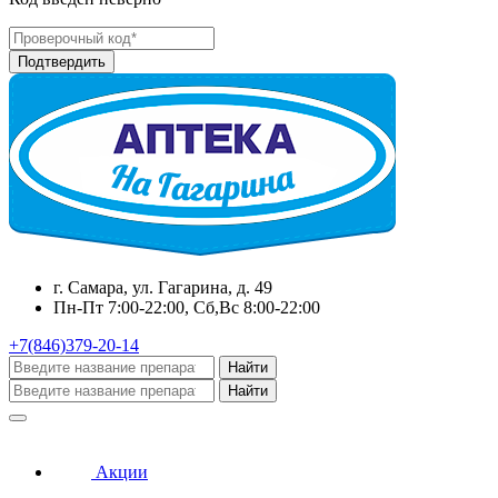
г. Самара, ул. Гагарина, д. 49
Пн-Пт 7:00-22:00, Сб,Вс 8:00-22:00
+7(846)379-20-14
Найти
Найти
Акции