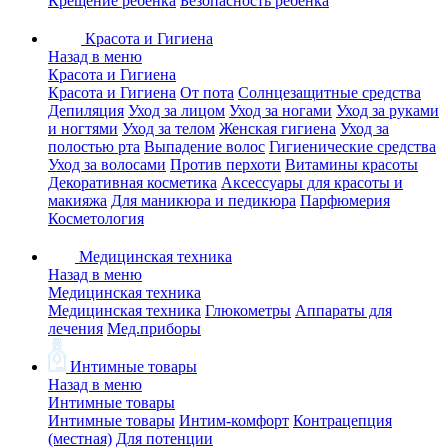
Крещение ребенка
Безопасность ребенка
Красота и Гигиена
Назад в меню
Красота и Гигиена
Красота и Гигиена
От пота
Солнцезащитные средства
Депиляция
Уход за лицом
Уход за ногами
Уход за руками
и ногтями
Уход за телом
Женская гигиена
Уход за
полостью рта
Выпадение волос
Гигиенические средства
Уход за волосами
Против перхоти
Витамины красоты
Декоративная косметика
Аксессуары для красоты и
макияжа
Для маникюра и педикюра
Парфюмерия
Косметология
Медицинская техника
Назад в меню
Медицинская техника
Медицинская техника
Глюкометры
Аппараты для
лечения
Мед.приборы
Интимные товары
Назад в меню
Интимные товары
Интимные товары
Интим-комфорт
Контрацепция
(местная)
Для потенции