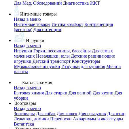
Для Мед. Обследований
Диагностика ЖКТ
Интимные товары
Назад в меню
Интимные товары
Интим-комфорт
Контрацепция
(местная)
Для потенции
Игрушки
Назад в меню
Игрушки
Горки, песочницы, бассейны
Для самых
маленьких
Неваляшки, юлы
Детские развивающие
игрушки
Детский транспорт
Конструкторы
Музыкальные игрушки
Игрушки для купания
Мячи и
насосы
Бытовая химия
Назад в меню
Бытовая химия
Для стирки
Для ванной
Для кухни
Для
уборки
Зоотовары
Назад в меню
Зоотовары
Для собак
Для кошек
Для грызунов
Для птиц
Лежанки, домики
Переноски
Аквариумы и аксессуары
Ветаптека