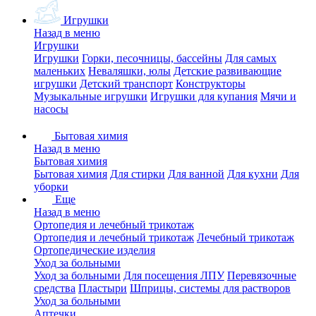
Игрушки
Назад в меню
Игрушки
Игрушки
Горки, песочницы, бассейны
Для самых
маленьких
Неваляшки, юлы
Детские развивающие
игрушки
Детский транспорт
Конструкторы
Музыкальные игрушки
Игрушки для купания
Мячи и
насосы
Бытовая химия
Назад в меню
Бытовая химия
Бытовая химия
Для стирки
Для ванной
Для кухни
Для
уборки
Еще
Назад в меню
Ортопедия и лечебный трикотаж
Ортопедия и лечебный трикотаж
Лечебный трикотаж
Ортопедические изделия
Уход за больными
Уход за больными
Для посещения ЛПУ
Перевязочные
средства
Пластыри
Шприцы, системы для растворов
Уход за больными
Аптечки