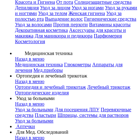
Красота и Гигиена
От пота
Солнцезащитные средства
Депиляция
Уход за лицом
Уход за ногами
Уход за руками
и ногтями
Уход за телом
Женская гигиена
Уход за
полостью рта
Выпадение волос
Гигиенические средства
Уход за волосами
Против перхоти
Витамины красоты
Декоративная косметика
Аксессуары для красоты и
макияжа
Для маникюра и педикюра
Парфюмерия
Косметология
Медицинская техника
Назад в меню
Медицинская техника
Глюкометры
Аппараты для
лечения
Мед.приборы
Ортопедия и лечебный трикотаж
Назад в меню
Ортопедия и лечебный трикотаж
Лечебный трикотаж
Ортопедические изделия
Уход за больными
Назад в меню
Уход за больными
Для посещения ЛПУ
Перевязочные
средства
Пластыри
Шприцы, системы для растворов
Уход за больными
Аптечки
Для Мед. Обследований
Назад в меню