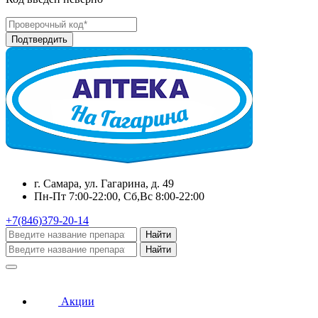
г. Самара, ул. Гагарина, д. 49
Пн-Пт 7:00-22:00, Сб,Вс 8:00-22:00
+7(846)379-20-14
Найти
Найти
Акции