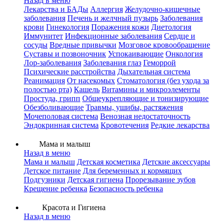
Назад в меню
Лекарства и БАДы
Аллергия
Желудочно-кишечные
заболевания
Печень и желчный пузырь
Заболевания
крови
Гинекология
Поражения кожи
Диетология
Иммунитет
Инфекционные заболевания
Сердце и
сосуды
Вредные привычки
Мозговое кровообращение
Суставы и позвоночник
Успокаивающие
Онкология
Лор-заболевания
Заболевания глаз
Геморрой
Психические расстройства
Дыхательная система
Реанимация
От насекомых
Стоматология (без ухода за
полостью рта)
Кашель
Витамины и микроэлементы
Простуда, грипп
Общеукрепляющие и тонизирующие
Обезболивающие
Травмы, ушибы, растяжения
Мочеполовая система
Венозная недостаточность
Эндокринная система
Кровотечения
Редкие лекарства
Мама и малыш
Назад в меню
Мама и малыш
Детская косметика
Детские аксессуары
Детское питание
Для беременных и кормящих
Подгузники
Детская гигиена
Прорезывание зубов
Крещение ребенка
Безопасность ребенка
Красота и Гигиена
Назад в меню