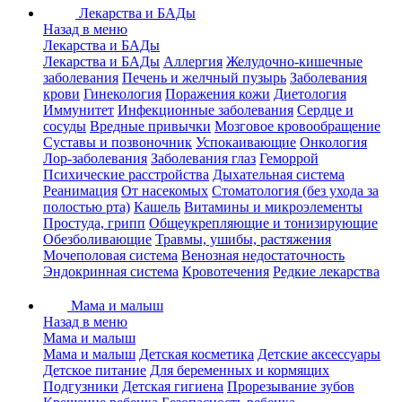
Лекарства и БАДы
Назад в меню
Лекарства и БАДы
Лекарства и БАДы
Аллергия
Желудочно-кишечные
заболевания
Печень и желчный пузырь
Заболевания
крови
Гинекология
Поражения кожи
Диетология
Иммунитет
Инфекционные заболевания
Сердце и
сосуды
Вредные привычки
Мозговое кровообращение
Суставы и позвоночник
Успокаивающие
Онкология
Лор-заболевания
Заболевания глаз
Геморрой
Психические расстройства
Дыхательная система
Реанимация
От насекомых
Стоматология (без ухода за
полостью рта)
Кашель
Витамины и микроэлементы
Простуда, грипп
Общеукрепляющие и тонизирующие
Обезболивающие
Травмы, ушибы, растяжения
Мочеполовая система
Венозная недостаточность
Эндокринная система
Кровотечения
Редкие лекарства
Мама и малыш
Назад в меню
Мама и малыш
Мама и малыш
Детская косметика
Детские аксессуары
Детское питание
Для беременных и кормящих
Подгузники
Детская гигиена
Прорезывание зубов