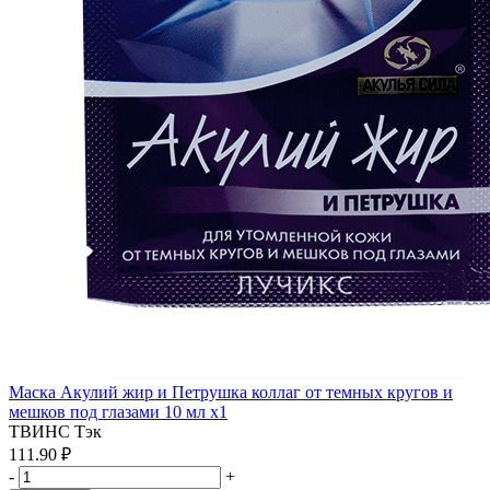
Маска Акулий жир и Петрушка коллаг от темных кругов и
мешков под глазами 10 мл x1
ТВИНС Тэк
111.90 ₽
-
+