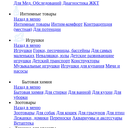
Для Мед. Обследований
Диагностика ЖКТ
Интимные товары
Назад в меню
Интимные товары
Интим-комфорт
Контрацепция
(местная)
Для потенции
Игрушки
Назад в меню
Игрушки
Горки, песочницы, бассейны
Для самых
маленьких
Неваляшки, юлы
Детские развивающие
игрушки
Детский транспорт
Конструкторы
Музыкальные игрушки
Игрушки для купания
Мячи и
насосы
Бытовая химия
Назад в меню
Бытовая химия
Для стирки
Для ванной
Для кухни
Для
уборки
Зоотовары
Назад в меню
Зоотовары
Для собак
Для кошек
Для грызунов
Для птиц
Лежанки, домики
Переноски
Аквариумы и аксессуары
Ветаптека