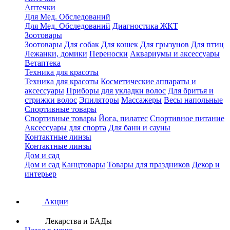
Аптечки
Для Мед. Обследований
Для Мед. Обследований
Диагностика ЖКТ
Зоотовары
Зоотовары
Для собак
Для кошек
Для грызунов
Для птиц
Лежанки, домики
Переноски
Аквариумы и аксессуары
Ветаптека
Техника для красоты
Техника для красоты
Косметические аппараты и
аксессуары
Приборы для укладки волос
Для бритья и
стрижки волос
Эпиляторы
Массажеры
Весы напольные
Спортивные товары
Спортивные товары
Йога, пилатес
Спортивное питание
Аксессуары для спорта
Для бани и сауны
Контактные линзы
Контактные линзы
Дом и сад
Дом и сад
Канцтовары
Товары для праздников
Декор и
интерьер
Акции
Лекарства и БАДы