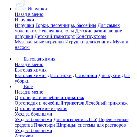
Игрушки
Назад в меню
Игрушки
Игрушки
Горки, песочницы, бассейны
Для самых
маленьких
Неваляшки, юлы
Детские развивающие
игрушки
Детский транспорт
Конструкторы
Музыкальные игрушки
Игрушки для купания
Мячи и
насосы
Бытовая химия
Назад в меню
Бытовая химия
Бытовая химия
Для стирки
Для ванной
Для кухни
Для
уборки
Еще
Назад в меню
Ортопедия и лечебный трикотаж
Ортопедия и лечебный трикотаж
Лечебный трикотаж
Ортопедические изделия
Уход за больными
Уход за больными
Для посещения ЛПУ
Перевязочные
средства
Пластыри
Шприцы, системы для растворов
Уход за больными
Аптечки