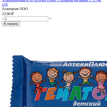
Аскорбиновая к-та Аптеки Плюс с сахаром витамин С 25 мг
x10
Аскопром ООО
33.90 ₽
-
+
В корзину