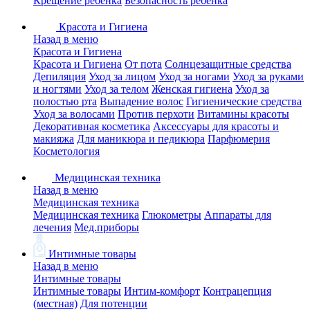
Крещение ребенка
Безопасность ребенка
Красота и Гигиена
Назад в меню
Красота и Гигиена
Красота и Гигиена
От пота
Солнцезащитные средства
Депиляция
Уход за лицом
Уход за ногами
Уход за руками
и ногтями
Уход за телом
Женская гигиена
Уход за
полостью рта
Выпадение волос
Гигиенические средства
Уход за волосами
Против перхоти
Витамины красоты
Декоративная косметика
Аксессуары для красоты и
макияжа
Для маникюра и педикюра
Парфюмерия
Косметология
Медицинская техника
Назад в меню
Медицинская техника
Медицинская техника
Глюкометры
Аппараты для
лечения
Мед.приборы
Интимные товары
Назад в меню
Интимные товары
Интимные товары
Интим-комфорт
Контрацепция
(местная)
Для потенции