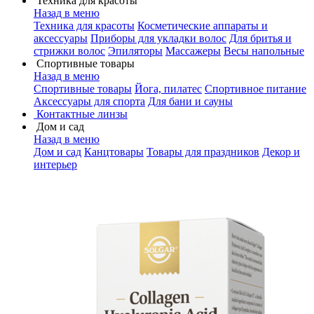
Техника для красоты
Назад в меню
Техника для красоты
Косметические аппараты и
аксессуары
Приборы для укладки волос
Для бритья и
стрижки волос
Эпиляторы
Массажеры
Весы напольные
Спортивные товары
Назад в меню
Спортивные товары
Йога, пилатес
Спортивное питание
Аксессуары для спорта
Для бани и сауны
Контактные линзы
Дом и сад
Назад в меню
Дом и сад
Канцтовары
Товары для праздников
Декор и
интерьер