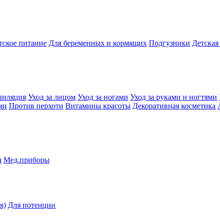
тское питание
Для беременных и кормящих
Подгузники
Детская
пиляция
Уход за лицом
Уход за ногами
Уход за руками и ногтями
ми
Против перхоти
Витамины красоты
Декоративная косметика
я
Мед.приборы
я)
Для потенции