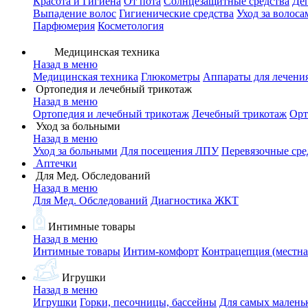
Красота и Гигиена
От пота
Солнцезащитные средства
Де
Выпадение волос
Гигиенические средства
Уход за волоса
Парфюмерия
Косметология
Медицинская техника
Назад в меню
Медицинская техника
Глюкометры
Аппараты для лечени
Ортопедия и лечебный трикотаж
Назад в меню
Ортопедия и лечебный трикотаж
Лечебный трикотаж
Орт
Уход за больными
Назад в меню
Уход за больными
Для посещения ЛПУ
Перевязочные сре
Аптечки
Для Мед. Обследований
Назад в меню
Для Мед. Обследований
Диагностика ЖКТ
Интимные товары
Назад в меню
Интимные товары
Интим-комфорт
Контрацепция (местна
Игрушки
Назад в меню
Игрушки
Горки, песочницы, бассейны
Для самых малень