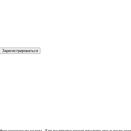
Зарегистрироваться
фикационным кодом. Для подтверждения введите его в поле ниж