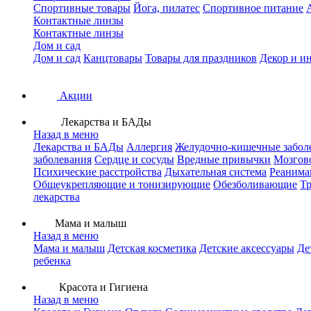
Спортивные товары
Йога, пилатес
Спортивное питание
Контактные линзы
Контактные линзы
Дом и сад
Дом и сад
Канцтовары
Товары для праздников
Декор и и
Акции
Лекарства и БАДы
Назад в меню
Лекарства и БАДы
Аллергия
Желудочно-кишечные забол
заболевания
Сердце и сосуды
Вредные привычки
Мозгов
Психические расстройства
Дыхательная система
Реанима
Общеукрепляющие и тонизирующие
Обезболивающие
Тр
лекарства
Мама и малыш
Назад в меню
Мама и малыш
Детская косметика
Детские аксессуары
Де
ребенка
Красота и Гигиена
Назад в меню