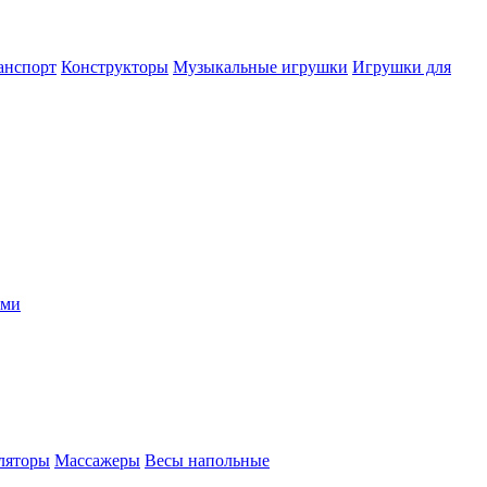
анспорт
Конструкторы
Музыкальные игрушки
Игрушки для
ыми
ляторы
Массажеры
Весы напольные