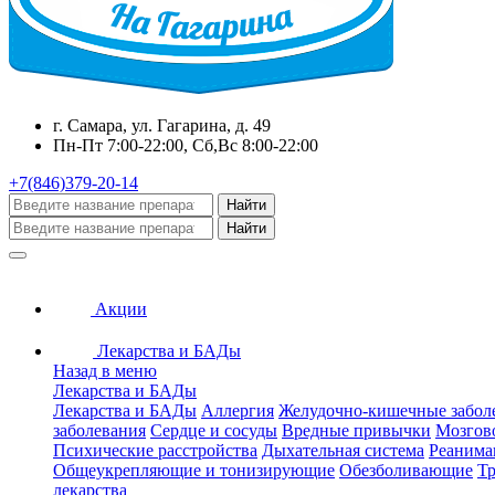
г. Самара, ул. Гагарина, д. 49
Пн-Пт 7:00-22:00, Сб,Вс 8:00-22:00
+7(846)379-20-14
Найти
Найти
Акции
Лекарства и БАДы
Назад в меню
Лекарства и БАДы
Лекарства и БАДы
Аллергия
Желудочно-кишечные забол
заболевания
Сердце и сосуды
Вредные привычки
Мозгов
Психические расстройства
Дыхательная система
Реанима
Общеукрепляющие и тонизирующие
Обезболивающие
Тр
лекарства