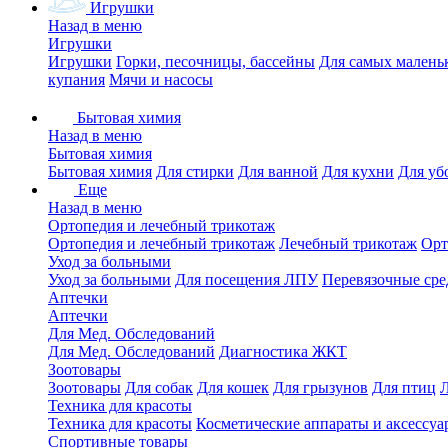
Игрушки
Назад в меню
Игрушки
Игрушки
Горки, песочницы, бассейны
Для самых малень
купания
Мячи и насосы
Бытовая химия
Назад в меню
Бытовая химия
Бытовая химия
Для стирки
Для ванной
Для кухни
Для уб
Еще
Назад в меню
Ортопедия и лечебный трикотаж
Ортопедия и лечебный трикотаж
Лечебный трикотаж
Орт
Уход за больными
Уход за больными
Для посещения ЛПУ
Перевязочные сре
Аптечки
Аптечки
Для Мед. Обследований
Для Мед. Обследований
Диагностика ЖКТ
Зоотовары
Зоотовары
Для собак
Для кошек
Для грызунов
Для птиц
Техника для красоты
Техника для красоты
Косметические аппараты и аксессуа
Спортивные товары