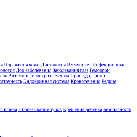
ия
Поражения кожи
Диетология
Иммунитет
Инфекционные
ология
Лор-заболевания
Заболевания глаз
Геморрой
ель
Витамины и микроэлементы
Простуда, грипп
таточность
Эндокринная система
Кровотечения
Редкие
 гигиена
Прорезывание зубов
Крещение ребенка
Безопасность