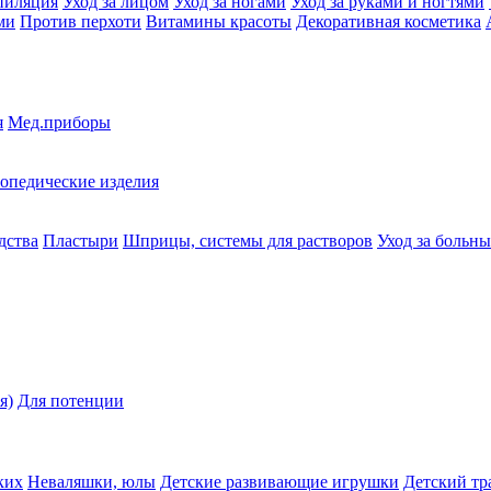
пиляция
Уход за лицом
Уход за ногами
Уход за руками и ногтями
ми
Против перхоти
Витамины красоты
Декоративная косметика
я
Мед.приборы
опедические изделия
дства
Пластыри
Шприцы, системы для растворов
Уход за больн
я)
Для потенции
ких
Неваляшки, юлы
Детские развивающие игрушки
Детский тр