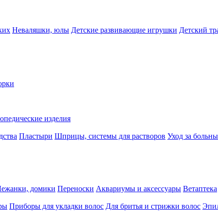
ких
Неваляшки, юлы
Детские развивающие игрушки
Детский тр
орки
опедические изделия
дства
Пластыри
Шприцы, системы для растворов
Уход за больн
Лежанки, домики
Переноски
Аквариумы и аксессуары
Ветаптека
ры
Приборы для укладки волос
Для бритья и стрижки волос
Эпи