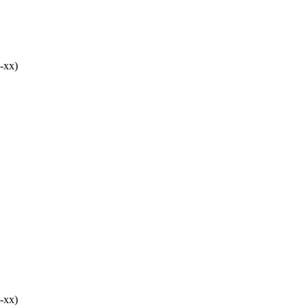
-хх)
-хх)