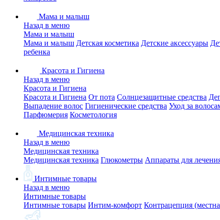
Мама и малыш
Назад в меню
Мама и малыш
Мама и малыш
Детская косметика
Детские аксессуары
Де
ребенка
Красота и Гигиена
Назад в меню
Красота и Гигиена
Красота и Гигиена
От пота
Солнцезащитные средства
Де
Выпадение волос
Гигиенические средства
Уход за волоса
Парфюмерия
Косметология
Медицинская техника
Назад в меню
Медицинская техника
Медицинская техника
Глюкометры
Аппараты для лечени
Интимные товары
Назад в меню
Интимные товары
Интимные товары
Интим-комфорт
Контрацепция (местна