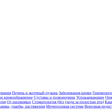
евания
Печень и желчный пузырь
Заболевания крови
Гинеколог
ое кровообращение
Суставы и позвоночник
Успокаивающие
Онк
ция
От насекомых
Стоматология (без ухода за полостью рта)
Каш
авмы, ушибы, растяжения
Мочеполовая система
Венозная недос