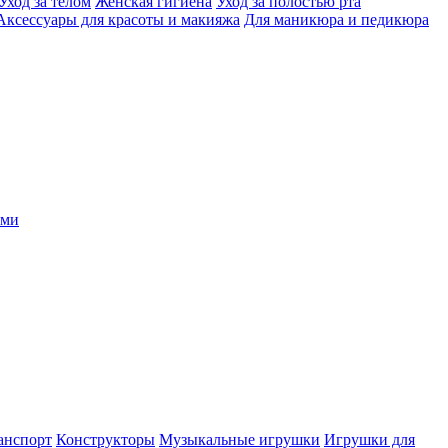
Уход за телом
Женская гигиена
Уход за полостью рта
Аксессуары для красоты и макияжа
Для маникюра и педикюра
ыми
анспорт
Конструкторы
Музыкальные игрушки
Игрушки для