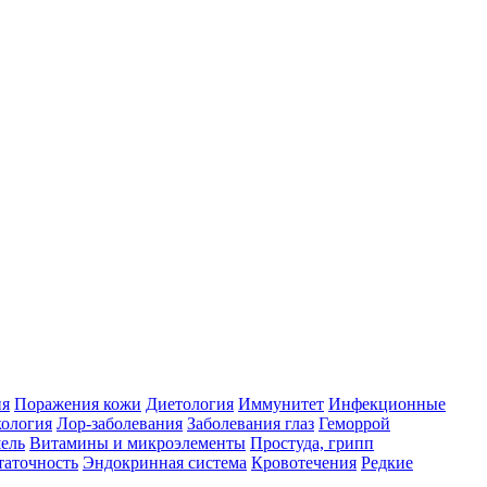
ия
Поражения кожи
Диетология
Иммунитет
Инфекционные
ология
Лор-заболевания
Заболевания глаз
Геморрой
ель
Витамины и микроэлементы
Простуда, грипп
таточность
Эндокринная система
Кровотечения
Редкие