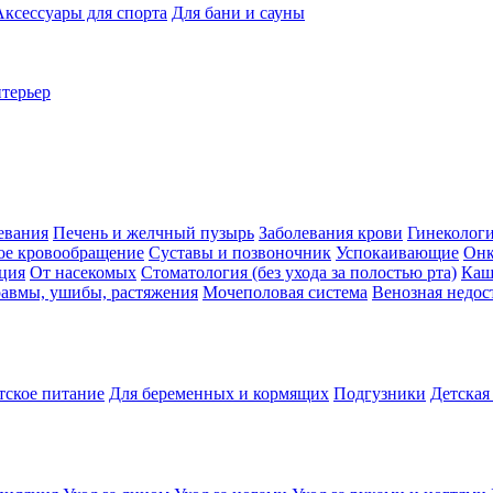
Аксессуары для спорта
Для бани и сауны
нтерьер
евания
Печень и желчный пузырь
Заболевания крови
Гинеколог
ое кровообращение
Суставы и позвоночник
Успокаивающие
Онк
ция
От насекомых
Стоматология (без ухода за полостью рта)
Каш
авмы, ушибы, растяжения
Мочеполовая система
Венозная недос
тское питание
Для беременных и кормящих
Подгузники
Детская