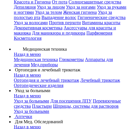
Красота и Гигиена
От пота
Солнцезащитные средства
Депиляция
Уход за лицом
Уход за ногами
Уход за руками
и ногтями
Уход за телом
Женская гигиена
Уход за
полостью рта
Выпадение волос
Гигиенические средства
Уход за волосами
Против перхоти
Витамины красоты
Декоративная косметика
Аксессуары для красоты и
макияжа
Для маникюра и педикюра
Парфюмерия
Косметология
Медицинская техника
Назад в меню
Медицинская техника
Глюкометры
Аппараты для
лечения
Мед.приборы
Ортопедия и лечебный трикотаж
Назад в меню
Ортопедия и лечебный трикотаж
Лечебный трикотаж
Ортопедические изделия
Уход за больными
Назад в меню
Уход за больными
Для посещения ЛПУ
Перевязочные
средства
Пластыри
Шприцы, системы для растворов
Уход за больными
Аптечки
Для Мед. Обследований
Назад в меню