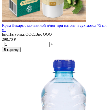
Крем Лекарь с мочевиной д/ног при натопт и сух мозол 75 мл
x1
БиоНатурика ООО/Вис ООО
298.70 ₽
-
+
В корзину