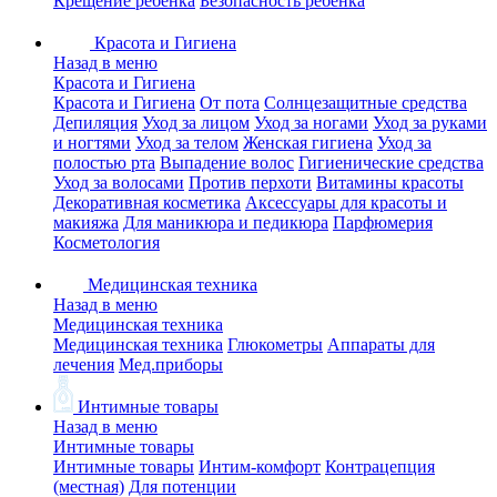
Крещение ребенка
Безопасность ребенка
Красота и Гигиена
Назад в меню
Красота и Гигиена
Красота и Гигиена
От пота
Солнцезащитные средства
Депиляция
Уход за лицом
Уход за ногами
Уход за руками
и ногтями
Уход за телом
Женская гигиена
Уход за
полостью рта
Выпадение волос
Гигиенические средства
Уход за волосами
Против перхоти
Витамины красоты
Декоративная косметика
Аксессуары для красоты и
макияжа
Для маникюра и педикюра
Парфюмерия
Косметология
Медицинская техника
Назад в меню
Медицинская техника
Медицинская техника
Глюкометры
Аппараты для
лечения
Мед.приборы
Интимные товары
Назад в меню
Интимные товары
Интимные товары
Интим-комфорт
Контрацепция
(местная)
Для потенции