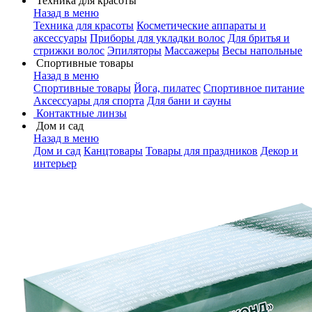
Техника для красоты
Назад в меню
Техника для красоты
Косметические аппараты и
аксессуары
Приборы для укладки волос
Для бритья и
стрижки волос
Эпиляторы
Массажеры
Весы напольные
Спортивные товары
Назад в меню
Спортивные товары
Йога, пилатес
Спортивное питание
Аксессуары для спорта
Для бани и сауны
Контактные линзы
Дом и сад
Назад в меню
Дом и сад
Канцтовары
Товары для праздников
Декор и
интерьер