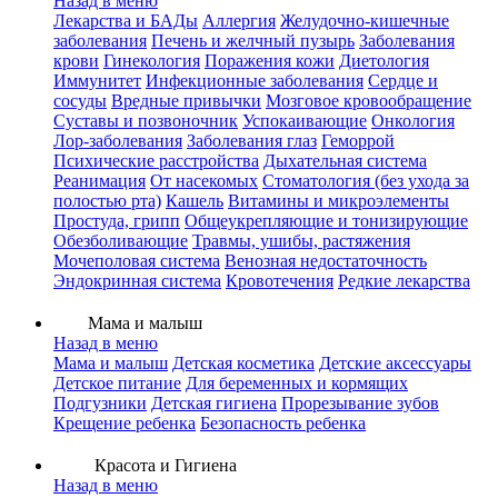
Назад в меню
Лекарства и БАДы
Аллергия
Желудочно-кишечные
заболевания
Печень и желчный пузырь
Заболевания
крови
Гинекология
Поражения кожи
Диетология
Иммунитет
Инфекционные заболевания
Сердце и
сосуды
Вредные привычки
Мозговое кровообращение
Суставы и позвоночник
Успокаивающие
Онкология
Лор-заболевания
Заболевания глаз
Геморрой
Психические расстройства
Дыхательная система
Реанимация
От насекомых
Стоматология (без ухода за
полостью рта)
Кашель
Витамины и микроэлементы
Простуда, грипп
Общеукрепляющие и тонизирующие
Обезболивающие
Травмы, ушибы, растяжения
Мочеполовая система
Венозная недостаточность
Эндокринная система
Кровотечения
Редкие лекарства
Мама и малыш
Назад в меню
Мама и малыш
Детская косметика
Детские аксессуары
Детское питание
Для беременных и кормящих
Подгузники
Детская гигиена
Прорезывание зубов
Крещение ребенка
Безопасность ребенка
Красота и Гигиена
Назад в меню