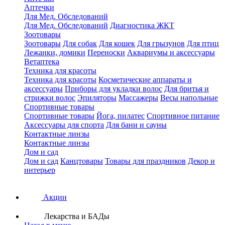
Аптечки
Для Мед. Обследований
Для Мед. Обследований
Диагностика ЖКТ
Зоотовары
Зоотовары
Для собак
Для кошек
Для грызунов
Для птиц
Лежанки, домики
Переноски
Аквариумы и аксессуары
Ветаптека
Техника для красоты
Техника для красоты
Косметические аппараты и
аксессуары
Приборы для укладки волос
Для бритья и
стрижки волос
Эпиляторы
Массажеры
Весы напольные
Спортивные товары
Спортивные товары
Йога, пилатес
Спортивное питание
Аксессуары для спорта
Для бани и сауны
Контактные линзы
Контактные линзы
Дом и сад
Дом и сад
Канцтовары
Товары для праздников
Декор и
интерьер
Акции
Лекарства и БАДы