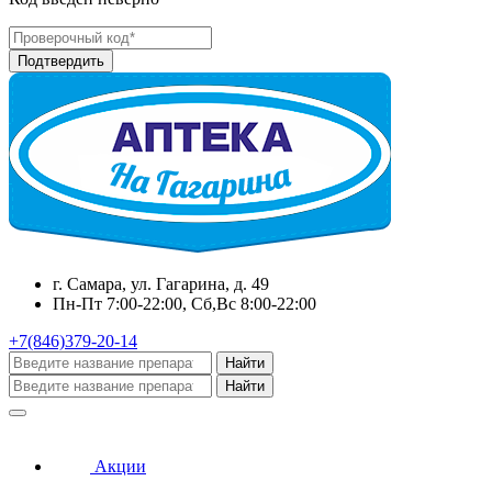
г. Самара, ул. Гагарина, д. 49
Пн-Пт 7:00-22:00, Сб,Вс 8:00-22:00
+7(846)379-20-14
Найти
Найти
Акции