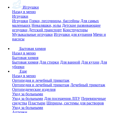
Игрушки
Назад в меню
Игрушки
Игрушки
Горки, песочницы, бассейны
Для самых
маленьких
Неваляшки, юлы
Детские развивающие
игрушки
Детский транспорт
Конструкторы
Музыкальные игрушки
Игрушки для купания
Мячи и
насосы
Бытовая химия
Назад в меню
Бытовая химия
Бытовая химия
Для стирки
Для ванной
Для кухни
Для
уборки
Еще
Назад в меню
Ортопедия и лечебный трикотаж
Ортопедия и лечебный трикотаж
Лечебный трикотаж
Ортопедические изделия
Уход за больными
Уход за больными
Для посещения ЛПУ
Перевязочные
средства
Пластыри
Шприцы, системы для растворов
Уход за больными
Аптечки