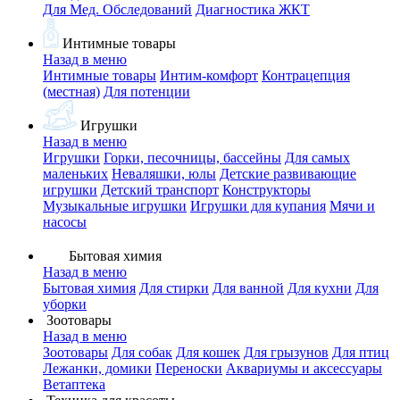
Для Мед. Обследований
Диагностика ЖКТ
Интимные товары
Назад в меню
Интимные товары
Интим-комфорт
Контрацепция
(местная)
Для потенции
Игрушки
Назад в меню
Игрушки
Горки, песочницы, бассейны
Для самых
маленьких
Неваляшки, юлы
Детские развивающие
игрушки
Детский транспорт
Конструкторы
Музыкальные игрушки
Игрушки для купания
Мячи и
насосы
Бытовая химия
Назад в меню
Бытовая химия
Для стирки
Для ванной
Для кухни
Для
уборки
Зоотовары
Назад в меню
Зоотовары
Для собак
Для кошек
Для грызунов
Для птиц
Лежанки, домики
Переноски
Аквариумы и аксессуары
Ветаптека