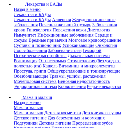
Лекарства и БАДы
Назад в меню
Лекарства и БАДы
Лекарства и БАДы
Аллергия
Желудочно-кишечные
заболевания
Печень и желчный пузырь
Заболевания
крови
Гинекология
Поражения кожи
Диетология
Иммунитет
Инфекционные заболевания
Сердце и
сосуды
Вредные привычки
Мозговое кровообращение
Суставы и позвоночник
Успокаивающие
Онкология
Лор-заболевания
Заболевания глаз
Геморрой
Психические расстройства
Дыхательная система
Реанимация
От насекомых
Стоматология (без ухода за
полостью рта)
Кашель
Витамины и микроэлементы
Простуда, грипп
Общеукрепляющие и тонизирующие
Обезболивающие
Травмы, ушибы, растяжения
Мочеполовая система
Венозная недостаточность
Эндокринная система
Кровотечения
Редкие лекарства
Мама и малыш
Назад в меню
Мама и малыш
Мама и малыш
Детская косметика
Детские аксессуары
Детское питание
Для беременных и кормящих
Подгузники
Детская гигиена
Прорезывание зубов