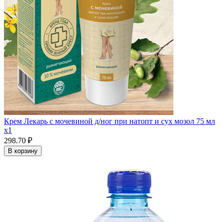
Крем Лекарь с мочевиной д/ног при натопт и сух мозол 75 мл
x1
298.70 ₽
В корзину