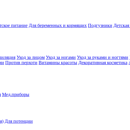
тское питание
Для беременных и кормящих
Подгузники
Детская
пиляция
Уход за лицом
Уход за ногами
Уход за руками и ногтями
ми
Против перхоти
Витамины красоты
Декоративная косметика
я
Мед.приборы
я)
Для потенции