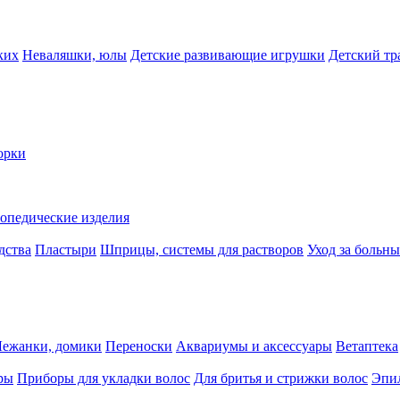
ких
Неваляшки, юлы
Детские развивающие игрушки
Детский тр
орки
опедические изделия
дства
Пластыри
Шприцы, системы для растворов
Уход за больн
Лежанки, домики
Переноски
Аквариумы и аксессуары
Ветаптека
ры
Приборы для укладки волос
Для бритья и стрижки волос
Эпи