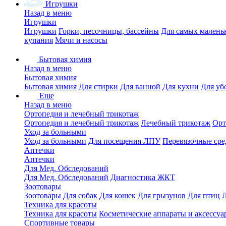
Игрушки
Назад в меню
Игрушки
Игрушки
Горки, песочницы, бассейны
Для самых малень
купания
Мячи и насосы
Бытовая химия
Назад в меню
Бытовая химия
Бытовая химия
Для стирки
Для ванной
Для кухни
Для уб
Еще
Назад в меню
Ортопедия и лечебный трикотаж
Ортопедия и лечебный трикотаж
Лечебный трикотаж
Орт
Уход за больными
Уход за больными
Для посещения ЛПУ
Перевязочные сре
Аптечки
Аптечки
Для Мед. Обследований
Для Мед. Обследований
Диагностика ЖКТ
Зоотовары
Зоотовары
Для собак
Для кошек
Для грызунов
Для птиц
Техника для красоты
Техника для красоты
Косметические аппараты и аксессуа
Спортивные товары