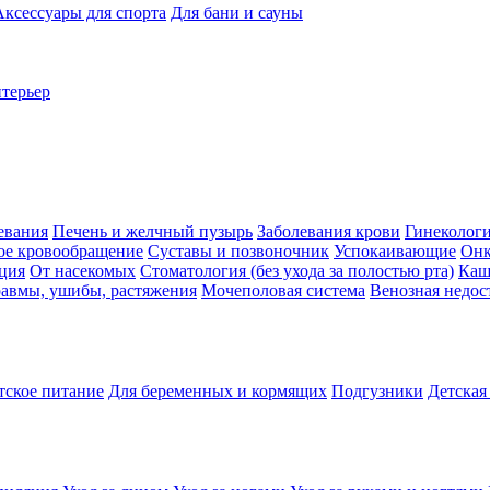
Аксессуары для спорта
Для бани и сауны
нтерьер
евания
Печень и желчный пузырь
Заболевания крови
Гинеколог
ое кровообращение
Суставы и позвоночник
Успокаивающие
Онк
ция
От насекомых
Стоматология (без ухода за полостью рта)
Каш
авмы, ушибы, растяжения
Мочеполовая система
Венозная недос
тское питание
Для беременных и кормящих
Подгузники
Детская