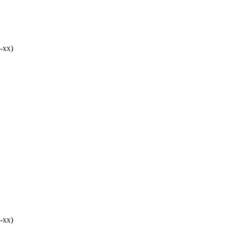
-хх)
-хх)