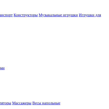
анспорт
Конструкторы
Музыкальные игрушки
Игрушки для
ыми
ляторы
Массажеры
Весы напольные