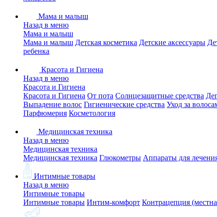
Мама и малыш
Назад в меню
Мама и малыш
Мама и малыш
Детская косметика
Детские аксессуары
Де
ребенка
Красота и Гигиена
Назад в меню
Красота и Гигиена
Красота и Гигиена
От пота
Солнцезащитные средства
Де
Выпадение волос
Гигиенические средства
Уход за волоса
Парфюмерия
Косметология
Медицинская техника
Назад в меню
Медицинская техника
Медицинская техника
Глюкометры
Аппараты для лечени
Интимные товары
Назад в меню
Интимные товары
Интимные товары
Интим-комфорт
Контрацепция (местна