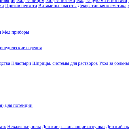
пиляция
Уход за лицом
Уход за ногами
Уход за руками и ногтями
ми
Против перхоти
Витамины красоты
Декоративная косметика
я
Мед.приборы
опедические изделия
дства
Пластыри
Шприцы, системы для растворов
Уход за больн
я)
Для потенции
ких
Неваляшки, юлы
Детские развивающие игрушки
Детский тр