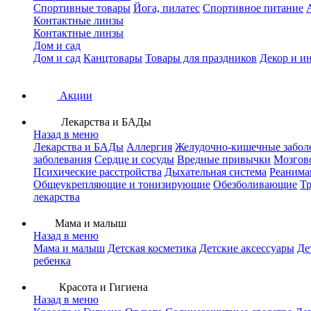
Спортивные товары
Йога, пилатес
Спортивное питание
Контактные линзы
Контактные линзы
Дом и сад
Дом и сад
Канцтовары
Товары для праздников
Декор и и
Акции
Лекарства и БАДы
Назад в меню
Лекарства и БАДы
Аллергия
Желудочно-кишечные забол
заболевания
Сердце и сосуды
Вредные привычки
Мозгов
Психические расстройства
Дыхательная система
Реанима
Общеукрепляющие и тонизирующие
Обезболивающие
Тр
лекарства
Мама и малыш
Назад в меню
Мама и малыш
Детская косметика
Детские аксессуары
Де
ребенка
Красота и Гигиена
Назад в меню