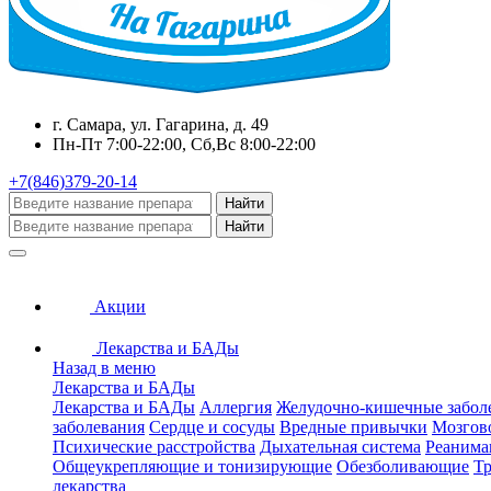
г. Самара, ул. Гагарина, д. 49
Пн-Пт 7:00-22:00, Сб,Вс 8:00-22:00
+7(846)379-20-14
Найти
Найти
Акции
Лекарства и БАДы
Назад в меню
Лекарства и БАДы
Лекарства и БАДы
Аллергия
Желудочно-кишечные забол
заболевания
Сердце и сосуды
Вредные привычки
Мозгов
Психические расстройства
Дыхательная система
Реанима
Общеукрепляющие и тонизирующие
Обезболивающие
Тр
лекарства