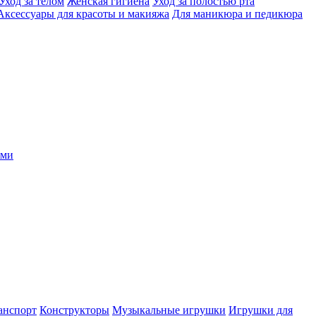
Уход за телом
Женская гигиена
Уход за полостью рта
Аксессуары для красоты и макияжа
Для маникюра и педикюра
ыми
анспорт
Конструкторы
Музыкальные игрушки
Игрушки для