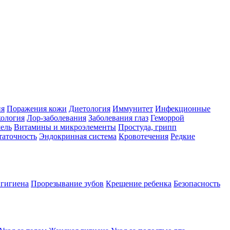
ия
Поражения кожи
Диетология
Иммунитет
Инфекционные
ология
Лор-заболевания
Заболевания глаз
Геморрой
ель
Витамины и микроэлементы
Простуда, грипп
таточность
Эндокринная система
Кровотечения
Редкие
 гигиена
Прорезывание зубов
Крещение ребенка
Безопасность