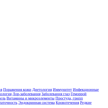
ия
Поражения кожи
Диетология
Иммунитет
Инфекционные
ология
Лор-заболевания
Заболевания глаз
Геморрой
ель
Витамины и микроэлементы
Простуда, грипп
таточность
Эндокринная система
Кровотечения
Редкие