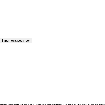
Зарегистрироваться
фикационным кодом. Для подтверждения введите его в поле ниж