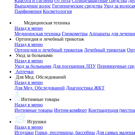
Красота и Гигиена
От пота
Солнцезащитные средства
Де
Выпадение волос
Гигиенические средства
Уход за волоса
Парфюмерия
Косметология
Медицинская техника
Назад в меню
Медицинская техника
Глюкометры
Аппараты для лечени
Ортопедия и лечебный трикотаж
Назад в меню
Ортопедия и лечебный трикотаж
Лечебный трикотаж
Орт
Уход за больными
Назад в меню
Уход за больными
Для посещения ЛПУ
Перевязочные сре
Аптечки
Для Мед. Обследований
Назад в меню
Для Мед. Обследований
Диагностика ЖКТ
Интимные товары
Назад в меню
Интимные товары
Интим-комфорт
Контрацепция (местна
Игрушки
Назад в меню
Игрушки
Горки, песочницы, бассейны
Для самых малень