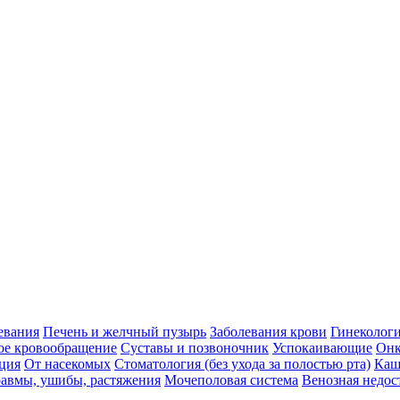
евания
Печень и желчный пузырь
Заболевания крови
Гинеколог
ое кровообращение
Суставы и позвоночник
Успокаивающие
Онк
ция
От насекомых
Стоматология (без ухода за полостью рта)
Каш
авмы, ушибы, растяжения
Мочеполовая система
Венозная недос