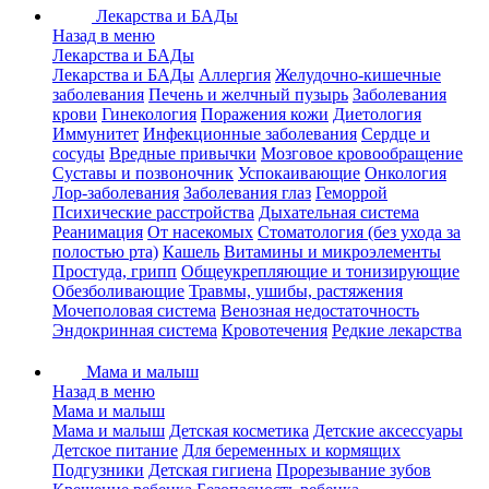
Лекарства и БАДы
Назад в меню
Лекарства и БАДы
Лекарства и БАДы
Аллергия
Желудочно-кишечные
заболевания
Печень и желчный пузырь
Заболевания
крови
Гинекология
Поражения кожи
Диетология
Иммунитет
Инфекционные заболевания
Сердце и
сосуды
Вредные привычки
Мозговое кровообращение
Суставы и позвоночник
Успокаивающие
Онкология
Лор-заболевания
Заболевания глаз
Геморрой
Психические расстройства
Дыхательная система
Реанимация
От насекомых
Стоматология (без ухода за
полостью рта)
Кашель
Витамины и микроэлементы
Простуда, грипп
Общеукрепляющие и тонизирующие
Обезболивающие
Травмы, ушибы, растяжения
Мочеполовая система
Венозная недостаточность
Эндокринная система
Кровотечения
Редкие лекарства
Мама и малыш
Назад в меню
Мама и малыш
Мама и малыш
Детская косметика
Детские аксессуары
Детское питание
Для беременных и кормящих
Подгузники
Детская гигиена
Прорезывание зубов