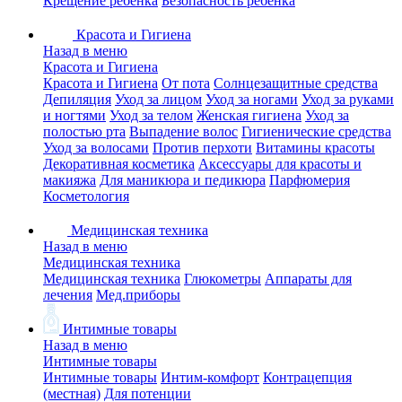
Крещение ребенка
Безопасность ребенка
Красота и Гигиена
Назад в меню
Красота и Гигиена
Красота и Гигиена
От пота
Солнцезащитные средства
Депиляция
Уход за лицом
Уход за ногами
Уход за руками
и ногтями
Уход за телом
Женская гигиена
Уход за
полостью рта
Выпадение волос
Гигиенические средства
Уход за волосами
Против перхоти
Витамины красоты
Декоративная косметика
Аксессуары для красоты и
макияжа
Для маникюра и педикюра
Парфюмерия
Косметология
Медицинская техника
Назад в меню
Медицинская техника
Медицинская техника
Глюкометры
Аппараты для
лечения
Мед.приборы
Интимные товары
Назад в меню
Интимные товары
Интимные товары
Интим-комфорт
Контрацепция
(местная)
Для потенции