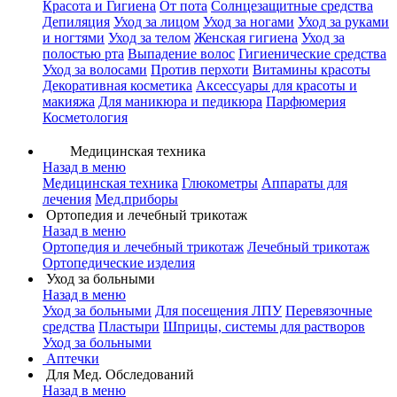
Красота и Гигиена
От пота
Солнцезащитные средства
Депиляция
Уход за лицом
Уход за ногами
Уход за руками
и ногтями
Уход за телом
Женская гигиена
Уход за
полостью рта
Выпадение волос
Гигиенические средства
Уход за волосами
Против перхоти
Витамины красоты
Декоративная косметика
Аксессуары для красоты и
макияжа
Для маникюра и педикюра
Парфюмерия
Косметология
Медицинская техника
Назад в меню
Медицинская техника
Глюкометры
Аппараты для
лечения
Мед.приборы
Ортопедия и лечебный трикотаж
Назад в меню
Ортопедия и лечебный трикотаж
Лечебный трикотаж
Ортопедические изделия
Уход за больными
Назад в меню
Уход за больными
Для посещения ЛПУ
Перевязочные
средства
Пластыри
Шприцы, системы для растворов
Уход за больными
Аптечки
Для Мед. Обследований
Назад в меню