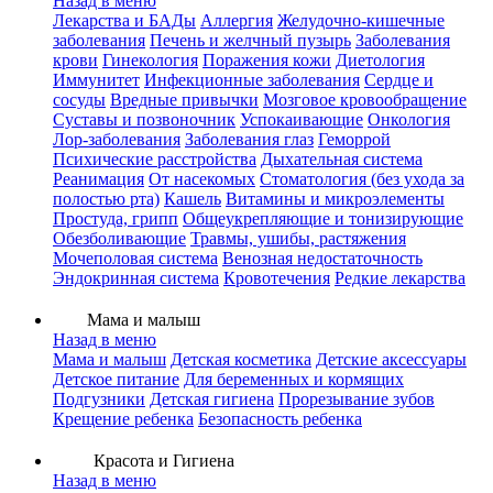
Назад в меню
Лекарства и БАДы
Аллергия
Желудочно-кишечные
заболевания
Печень и желчный пузырь
Заболевания
крови
Гинекология
Поражения кожи
Диетология
Иммунитет
Инфекционные заболевания
Сердце и
сосуды
Вредные привычки
Мозговое кровообращение
Суставы и позвоночник
Успокаивающие
Онкология
Лор-заболевания
Заболевания глаз
Геморрой
Психические расстройства
Дыхательная система
Реанимация
От насекомых
Стоматология (без ухода за
полостью рта)
Кашель
Витамины и микроэлементы
Простуда, грипп
Общеукрепляющие и тонизирующие
Обезболивающие
Травмы, ушибы, растяжения
Мочеполовая система
Венозная недостаточность
Эндокринная система
Кровотечения
Редкие лекарства
Мама и малыш
Назад в меню
Мама и малыш
Детская косметика
Детские аксессуары
Детское питание
Для беременных и кормящих
Подгузники
Детская гигиена
Прорезывание зубов
Крещение ребенка
Безопасность ребенка
Красота и Гигиена
Назад в меню