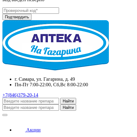
г. Самара, ул. Гагарина, д. 49
Пн-Пт 7:00-22:00, Сб,Вс 8:00-22:00
+7(846)379-20-14
Найти
Найти
Акции