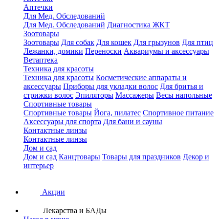
Аптечки
Для Мед. Обследований
Для Мед. Обследований
Диагностика ЖКТ
Зоотовары
Зоотовары
Для собак
Для кошек
Для грызунов
Для птиц
Лежанки, домики
Переноски
Аквариумы и аксессуары
Ветаптека
Техника для красоты
Техника для красоты
Косметические аппараты и
аксессуары
Приборы для укладки волос
Для бритья и
стрижки волос
Эпиляторы
Массажеры
Весы напольные
Спортивные товары
Спортивные товары
Йога, пилатес
Спортивное питание
Аксессуары для спорта
Для бани и сауны
Контактные линзы
Контактные линзы
Дом и сад
Дом и сад
Канцтовары
Товары для праздников
Декор и
интерьер
Акции
Лекарства и БАДы