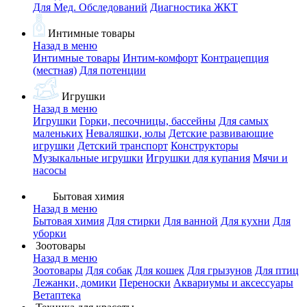
Для Мед. Обследований
Диагностика ЖКТ
Интимные товары
Назад в меню
Интимные товары
Интим-комфорт
Контрацепция
(местная)
Для потенции
Игрушки
Назад в меню
Игрушки
Горки, песочницы, бассейны
Для самых
маленьких
Неваляшки, юлы
Детские развивающие
игрушки
Детский транспорт
Конструкторы
Музыкальные игрушки
Игрушки для купания
Мячи и
насосы
Бытовая химия
Назад в меню
Бытовая химия
Для стирки
Для ванной
Для кухни
Для
уборки
Зоотовары
Назад в меню
Зоотовары
Для собак
Для кошек
Для грызунов
Для птиц
Лежанки, домики
Переноски
Аквариумы и аксессуары
Ветаптека