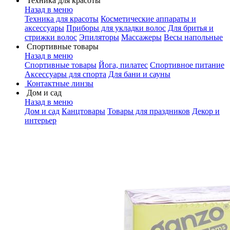
Техника для красоты
Назад в меню
Техника для красоты
Косметические аппараты и
аксессуары
Приборы для укладки волос
Для бритья и
стрижки волос
Эпиляторы
Массажеры
Весы напольные
Спортивные товары
Назад в меню
Спортивные товары
Йога, пилатес
Спортивное питание
Аксессуары для спорта
Для бани и сауны
Контактные линзы
Дом и сад
Назад в меню
Дом и сад
Канцтовары
Товары для праздников
Декор и
интерьер