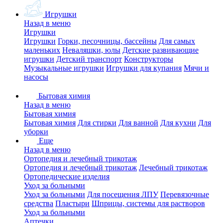
Игрушки
Назад в меню
Игрушки
Игрушки
Горки, песочницы, бассейны
Для самых
маленьких
Неваляшки, юлы
Детские развивающие
игрушки
Детский транспорт
Конструкторы
Музыкальные игрушки
Игрушки для купания
Мячи и
насосы
Бытовая химия
Назад в меню
Бытовая химия
Бытовая химия
Для стирки
Для ванной
Для кухни
Для
уборки
Еще
Назад в меню
Ортопедия и лечебный трикотаж
Ортопедия и лечебный трикотаж
Лечебный трикотаж
Ортопедические изделия
Уход за больными
Уход за больными
Для посещения ЛПУ
Перевязочные
средства
Пластыри
Шприцы, системы для растворов
Уход за больными
Аптечки