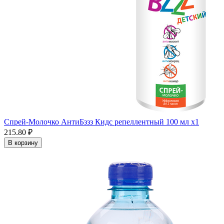
Спрей-Молочко АнтиБззз Кидс репеллентный 100 мл x1
215.80 ₽
В корзину