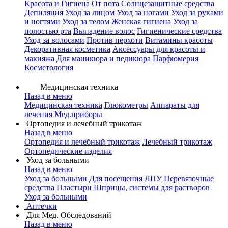
Красота и Гигиена
От пота
Солнцезащитные средства
Депиляция
Уход за лицом
Уход за ногами
Уход за руками
и ногтями
Уход за телом
Женская гигиена
Уход за
полостью рта
Выпадение волос
Гигиенические средства
Уход за волосами
Против перхоти
Витамины красоты
Декоративная косметика
Аксессуары для красоты и
макияжа
Для маникюра и педикюра
Парфюмерия
Косметология
Медицинская техника
Назад в меню
Медицинская техника
Глюкометры
Аппараты для
лечения
Мед.приборы
Ортопедия и лечебный трикотаж
Назад в меню
Ортопедия и лечебный трикотаж
Лечебный трикотаж
Ортопедические изделия
Уход за больными
Назад в меню
Уход за больными
Для посещения ЛПУ
Перевязочные
средства
Пластыри
Шприцы, системы для растворов
Уход за больными
Аптечки
Для Мед. Обследований
Назад в меню