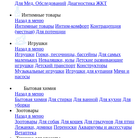
Для Мед. Обследований
Диагностика ЖКТ
Интимные товары
Назад в меню
Интимные товары
Интим-комфорт
Контрацепция
(местная)
Для потенции
Игрушки
Назад в меню
Игрушки
Горки, песочницы, бассейны
Для самых
маленьких
Неваляшки, юлы
Детские развивающие
игрушки
Детский транспорт
Конструкторы
Музыкальные игрушки
Игрушки для купания
Мячи и
насосы
Бытовая химия
Назад в меню
Бытовая химия
Для стирки
Для ванной
Для кухни
Для
уборки
Зоотовары
Назад в меню
Зоотовары
Для собак
Для кошек
Для грызунов
Для птиц
Лежанки, домики
Переноски
Аквариумы и аксессуары
Ветаптека