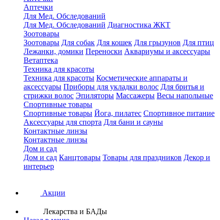
Аптечки
Для Мед. Обследований
Для Мед. Обследований
Диагностика ЖКТ
Зоотовары
Зоотовары
Для собак
Для кошек
Для грызунов
Для птиц
Лежанки, домики
Переноски
Аквариумы и аксессуары
Ветаптека
Техника для красоты
Техника для красоты
Косметические аппараты и
аксессуары
Приборы для укладки волос
Для бритья и
стрижки волос
Эпиляторы
Массажеры
Весы напольные
Спортивные товары
Спортивные товары
Йога, пилатес
Спортивное питание
Аксессуары для спорта
Для бани и сауны
Контактные линзы
Контактные линзы
Дом и сад
Дом и сад
Канцтовары
Товары для праздников
Декор и
интерьер
Акции
Лекарства и БАДы