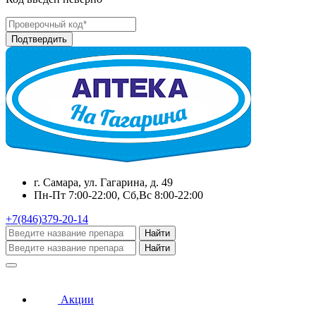
г. Самара, ул. Гагарина, д. 49
Пн-Пт 7:00-22:00, Сб,Вс 8:00-22:00
+7(846)379-20-14
Найти
Найти
Акции