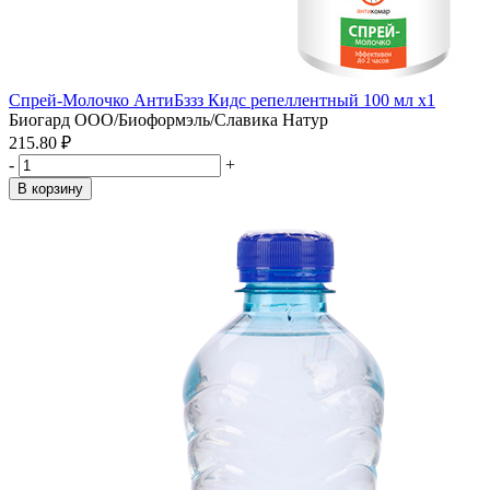
Спрей-Молочко АнтиБззз Кидс репеллентный 100 мл x1
Биогард ООО/Биоформэль/Славика Натур
215.80 ₽
-
+
В корзину