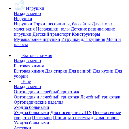
Игрушки
Назад в меню
Игрушки
Игрушки
Горки, песочницы, бассейны
Для самых
маленьких
Неваляшки, юлы
Детские развивающие
игрушки
Детский транспорт
Конструкторы
Музыкальные игрушки
Игрушки для купания
Мячи и
насосы
Бытовая химия
Назад в меню
Бытовая химия
Бытовая химия
Для стирки
Для ванной
Для кухни
Для
уборки
Еще
Назад в меню
Ортопедия и лечебный трикотаж
Ортопедия и лечебный трикотаж
Лечебный трикотаж
Ортопедические изделия
Уход за больными
Уход за больными
Для посещения ЛПУ
Перевязочные
средства
Пластыри
Шприцы, системы для растворов
Уход за больными
Аптечки