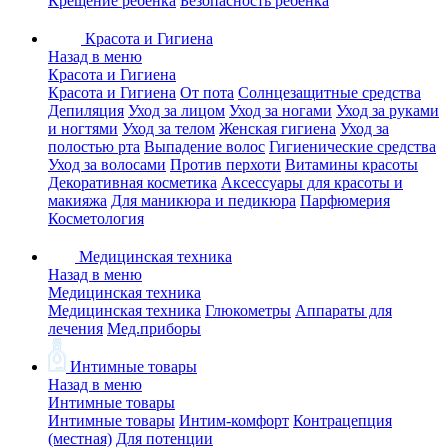
Крещение ребенка
Безопасность ребенка
Красота и Гигиена
Назад в меню
Красота и Гигиена
Красота и Гигиена
От пота
Солнцезащитные средства
Депиляция
Уход за лицом
Уход за ногами
Уход за руками
и ногтями
Уход за телом
Женская гигиена
Уход за
полостью рта
Выпадение волос
Гигиенические средства
Уход за волосами
Против перхоти
Витамины красоты
Декоративная косметика
Аксессуары для красоты и
макияжа
Для маникюра и педикюра
Парфюмерия
Косметология
Медицинская техника
Назад в меню
Медицинская техника
Медицинская техника
Глюкометры
Аппараты для
лечения
Мед.приборы
Интимные товары
Назад в меню
Интимные товары
Интимные товары
Интим-комфорт
Контрацепция
(местная)
Для потенции