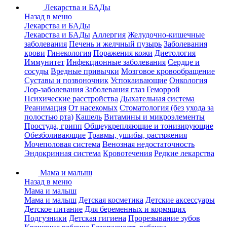
Лекарства и БАДы
Назад в меню
Лекарства и БАДы
Лекарства и БАДы
Аллергия
Желудочно-кишечные
заболевания
Печень и желчный пузырь
Заболевания
крови
Гинекология
Поражения кожи
Диетология
Иммунитет
Инфекционные заболевания
Сердце и
сосуды
Вредные привычки
Мозговое кровообращение
Суставы и позвоночник
Успокаивающие
Онкология
Лор-заболевания
Заболевания глаз
Геморрой
Психические расстройства
Дыхательная система
Реанимация
От насекомых
Стоматология (без ухода за
полостью рта)
Кашель
Витамины и микроэлементы
Простуда, грипп
Общеукрепляющие и тонизирующие
Обезболивающие
Травмы, ушибы, растяжения
Мочеполовая система
Венозная недостаточность
Эндокринная система
Кровотечения
Редкие лекарства
Мама и малыш
Назад в меню
Мама и малыш
Мама и малыш
Детская косметика
Детские аксессуары
Детское питание
Для беременных и кормящих
Подгузники
Детская гигиена
Прорезывание зубов