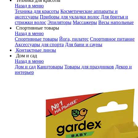
Техника для красоты
Назад в меню
Техника для красоты
Косметические аппараты и
аксессуары
Приборы для укладки волос
Для бритья и
стрижки волос
Эпиляторы
Массажеры
Весы напольные
Спортивные товары
Назад в меню
Спортивные товары
Йога, пилатес
Спортивное питание
Аксессуары для спорта
Для бани и сауны
Контактные линзы
Дом и сад
Назад в меню
Дом и сад
Канцтовары
Товары для праздников
Декор и
интерьер