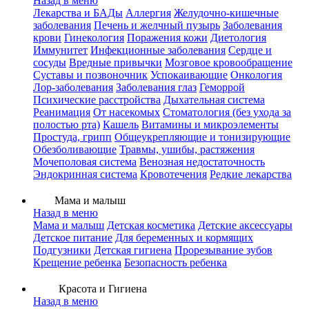
Назад в меню
Лекарства и БАДы
Аллергия
Желудочно-кишечные
заболевания
Печень и желчный пузырь
Заболевания
крови
Гинекология
Поражения кожи
Диетология
Иммунитет
Инфекционные заболевания
Сердце и
сосуды
Вредные привычки
Мозговое кровообращение
Суставы и позвоночник
Успокаивающие
Онкология
Лор-заболевания
Заболевания глаз
Геморрой
Психические расстройства
Дыхательная система
Реанимация
От насекомых
Стоматология (без ухода за
полостью рта)
Кашель
Витамины и микроэлементы
Простуда, грипп
Общеукрепляющие и тонизирующие
Обезболивающие
Травмы, ушибы, растяжения
Мочеполовая система
Венозная недостаточность
Эндокринная система
Кровотечения
Редкие лекарства
Мама и малыш
Назад в меню
Мама и малыш
Детская косметика
Детские аксессуары
Детское питание
Для беременных и кормящих
Подгузники
Детская гигиена
Прорезывание зубов
Крещение ребенка
Безопасность ребенка
Красота и Гигиена
Назад в меню