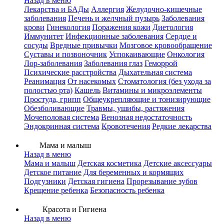
Назад в меню
Лекарства и БАДы
Аллергия
Желудочно-кишечные
заболевания
Печень и желчный пузырь
Заболевания
крови
Гинекология
Поражения кожи
Диетология
Иммунитет
Инфекционные заболевания
Сердце и
сосуды
Вредные привычки
Мозговое кровообращение
Суставы и позвоночник
Успокаивающие
Онкология
Лор-заболевания
Заболевания глаз
Геморрой
Психические расстройства
Дыхательная система
Реанимация
От насекомых
Стоматология (без ухода за
полостью рта)
Кашель
Витамины и микроэлементы
Простуда, грипп
Общеукрепляющие и тонизирующие
Обезболивающие
Травмы, ушибы, растяжения
Мочеполовая система
Венозная недостаточность
Эндокринная система
Кровотечения
Редкие лекарства
Мама и малыш
Назад в меню
Мама и малыш
Детская косметика
Детские аксессуары
Детское питание
Для беременных и кормящих
Подгузники
Детская гигиена
Прорезывание зубов
Крещение ребенка
Безопасность ребенка
Красота и Гигиена
Назад в меню