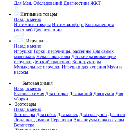
Для Мед. Обследований
Диагностика ЖКТ
Интимные товары
Назад в меню
Интимные товары
Интим-комфорт
Контрацепция
(местная)
Для потенции
Игрушки
Назад в меню
Игрушки
Горки, песочницы, бассейны
Для самых
маленьких
Неваляшки, юлы
Детские развивающие
игрушки
Детский транспорт
Конструкторы
Музыкальные игрушки
Игрушки для купания
Мячи и
насосы
Бытовая химия
Назад в меню
Бытовая химия
Для стирки
Для ванной
Для кухни
Для
уборки
Зоотовары
Назад в меню
Зоотовары
Для собак
Для кошек
Для грызунов
Для птиц
Лежанки, домики
Переноски
Аквариумы и аксессуары
Ветаптека