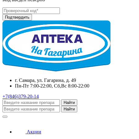
г. Самара, ул. Гагарина, д. 49
Пн-Пт 7:00-22:00, Сб,Вс 8:00-22:00
+7(846)379-20-14
Найти
Найти
Акции