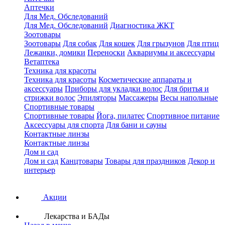
Аптечки
Для Мед. Обследований
Для Мед. Обследований
Диагностика ЖКТ
Зоотовары
Зоотовары
Для собак
Для кошек
Для грызунов
Для птиц
Лежанки, домики
Переноски
Аквариумы и аксессуары
Ветаптека
Техника для красоты
Техника для красоты
Косметические аппараты и
аксессуары
Приборы для укладки волос
Для бритья и
стрижки волос
Эпиляторы
Массажеры
Весы напольные
Спортивные товары
Спортивные товары
Йога, пилатес
Спортивное питание
Аксессуары для спорта
Для бани и сауны
Контактные линзы
Контактные линзы
Дом и сад
Дом и сад
Канцтовары
Товары для праздников
Декор и
интерьер
Акции
Лекарства и БАДы