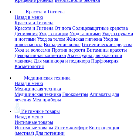
Крещение ребенка
Безопасность ребенка
Красота и Гигиена
Назад в меню
Красота и Гигиена
Красота и Гигиена
От пота
Солнцезащитные средства
Депиляция
Уход за лицом
Уход за ногами
Уход за руками
и ногтями
Уход за телом
Женская гигиена
Уход за
полостью рта
Выпадение волос
Гигиенические средства
Уход за волосами
Против перхоти
Витамины красоты
Декоративная косметика
Аксессуары для красоты и
макияжа
Для маникюра и педикюра
Парфюмерия
Косметология
Медицинская техника
Назад в меню
Медицинская техника
Медицинская техника
Глюкометры
Аппараты для
лечения
Мед.приборы
Интимные товары
Назад в меню
Интимные товары
Интимные товары
Интим-комфорт
Контрацепция
(местная)
Для потенции