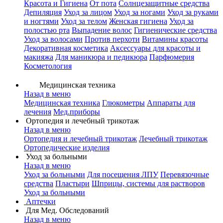
Красота и Гигиена
От пота
Солнцезащитные средства
Депиляция
Уход за лицом
Уход за ногами
Уход за руками
и ногтями
Уход за телом
Женская гигиена
Уход за
полостью рта
Выпадение волос
Гигиенические средства
Уход за волосами
Против перхоти
Витамины красоты
Декоративная косметика
Аксессуары для красоты и
макияжа
Для маникюра и педикюра
Парфюмерия
Косметология
Медицинская техника
Назад в меню
Медицинская техника
Глюкометры
Аппараты для
лечения
Мед.приборы
Ортопедия и лечебный трикотаж
Назад в меню
Ортопедия и лечебный трикотаж
Лечебный трикотаж
Ортопедические изделия
Уход за больными
Назад в меню
Уход за больными
Для посещения ЛПУ
Перевязочные
средства
Пластыри
Шприцы, системы для растворов
Уход за больными
Аптечки
Для Мед. Обследований
Назад в меню