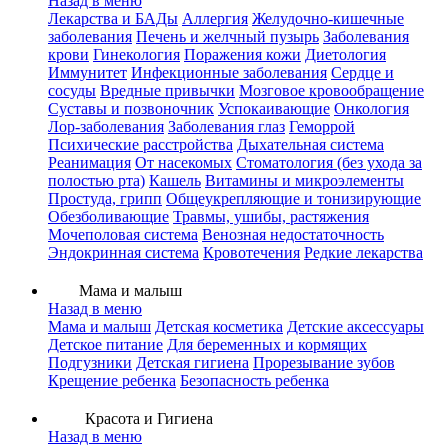
Назад в меню
Лекарства и БАДы
Аллергия
Желудочно-кишечные
заболевания
Печень и желчный пузырь
Заболевания
крови
Гинекология
Поражения кожи
Диетология
Иммунитет
Инфекционные заболевания
Сердце и
сосуды
Вредные привычки
Мозговое кровообращение
Суставы и позвоночник
Успокаивающие
Онкология
Лор-заболевания
Заболевания глаз
Геморрой
Психические расстройства
Дыхательная система
Реанимация
От насекомых
Стоматология (без ухода за
полостью рта)
Кашель
Витамины и микроэлементы
Простуда, грипп
Общеукрепляющие и тонизирующие
Обезболивающие
Травмы, ушибы, растяжения
Мочеполовая система
Венозная недостаточность
Эндокринная система
Кровотечения
Редкие лекарства
Мама и малыш
Назад в меню
Мама и малыш
Детская косметика
Детские аксессуары
Детское питание
Для беременных и кормящих
Подгузники
Детская гигиена
Прорезывание зубов
Крещение ребенка
Безопасность ребенка
Красота и Гигиена
Назад в меню