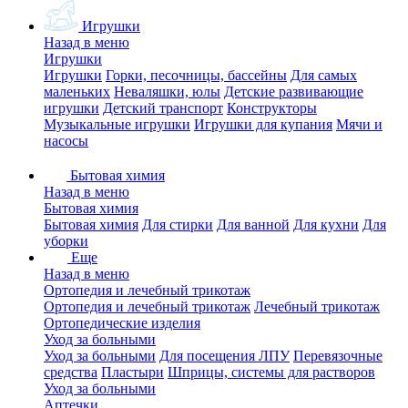
Игрушки
Назад в меню
Игрушки
Игрушки
Горки, песочницы, бассейны
Для самых
маленьких
Неваляшки, юлы
Детские развивающие
игрушки
Детский транспорт
Конструкторы
Музыкальные игрушки
Игрушки для купания
Мячи и
насосы
Бытовая химия
Назад в меню
Бытовая химия
Бытовая химия
Для стирки
Для ванной
Для кухни
Для
уборки
Еще
Назад в меню
Ортопедия и лечебный трикотаж
Ортопедия и лечебный трикотаж
Лечебный трикотаж
Ортопедические изделия
Уход за больными
Уход за больными
Для посещения ЛПУ
Перевязочные
средства
Пластыри
Шприцы, системы для растворов
Уход за больными
Аптечки