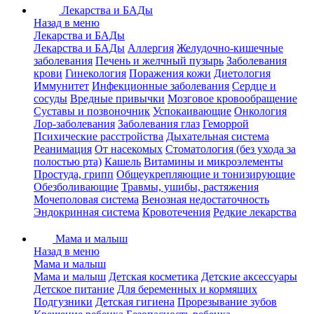
Лекарства и БАДы
Назад в меню
Лекарства и БАДы
Лекарства и БАДы
Аллергия
Желудочно-кишечные
заболевания
Печень и желчный пузырь
Заболевания
крови
Гинекология
Поражения кожи
Диетология
Иммунитет
Инфекционные заболевания
Сердце и
сосуды
Вредные привычки
Мозговое кровообращение
Суставы и позвоночник
Успокаивающие
Онкология
Лор-заболевания
Заболевания глаз
Геморрой
Психические расстройства
Дыхательная система
Реанимация
От насекомых
Стоматология (без ухода за
полостью рта)
Кашель
Витамины и микроэлементы
Простуда, грипп
Общеукрепляющие и тонизирующие
Обезболивающие
Травмы, ушибы, растяжения
Мочеполовая система
Венозная недостаточность
Эндокринная система
Кровотечения
Редкие лекарства
Мама и малыш
Назад в меню
Мама и малыш
Мама и малыш
Детская косметика
Детские аксессуары
Детское питание
Для беременных и кормящих
Подгузники
Детская гигиена
Прорезывание зубов