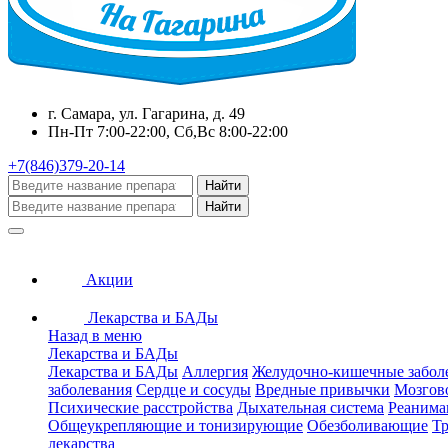
г. Самара, ул. Гагарина, д. 49
Пн-Пт 7:00-22:00, Сб,Вс 8:00-22:00
+7(846)379-20-14
Найти
Найти
Акции
Лекарства и БАДы
Назад в меню
Лекарства и БАДы
Лекарства и БАДы
Аллергия
Желудочно-кишечные забол
заболевания
Сердце и сосуды
Вредные привычки
Мозгов
Психические расстройства
Дыхательная система
Реанима
Общеукрепляющие и тонизирующие
Обезболивающие
Тр
лекарства