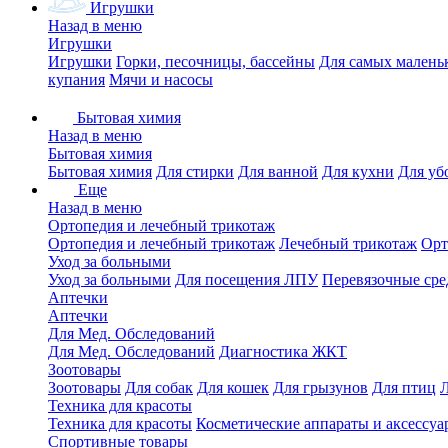
Игрушки
Назад в меню
Игрушки
Игрушки
Горки, песочницы, бассейны
Для самых малень
купания
Мячи и насосы
Бытовая химия
Назад в меню
Бытовая химия
Бытовая химия
Для стирки
Для ванной
Для кухни
Для уб
Еще
Назад в меню
Ортопедия и лечебный трикотаж
Ортопедия и лечебный трикотаж
Лечебный трикотаж
Орт
Уход за больными
Уход за больными
Для посещения ЛПУ
Перевязочные сре
Аптечки
Аптечки
Для Мед. Обследований
Для Мед. Обследований
Диагностика ЖКТ
Зоотовары
Зоотовары
Для собак
Для кошек
Для грызунов
Для птиц
Техника для красоты
Техника для красоты
Косметические аппараты и аксессуа
Спортивные товары