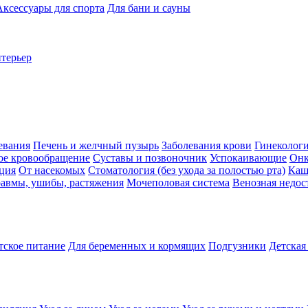
Аксессуары для спорта
Для бани и сауны
нтерьер
евания
Печень и желчный пузырь
Заболевания крови
Гинеколог
ое кровообращение
Суставы и позвоночник
Успокаивающие
Онк
ция
От насекомых
Стоматология (без ухода за полостью рта)
Каш
авмы, ушибы, растяжения
Мочеполовая система
Венозная недос
тское питание
Для беременных и кормящих
Подгузники
Детская