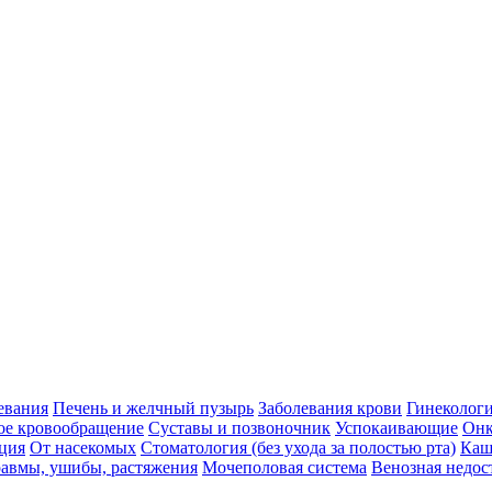
евания
Печень и желчный пузырь
Заболевания крови
Гинеколог
ое кровообращение
Суставы и позвоночник
Успокаивающие
Онк
ция
От насекомых
Стоматология (без ухода за полостью рта)
Каш
авмы, ушибы, растяжения
Мочеполовая система
Венозная недос