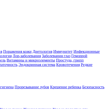
ия
Поражения кожи
Диетология
Иммунитет
Инфекционные
ология
Лор-заболевания
Заболевания глаз
Геморрой
ель
Витамины и микроэлементы
Простуда, грипп
таточность
Эндокринная система
Кровотечения
Редкие
 гигиена
Прорезывание зубов
Крещение ребенка
Безопасность