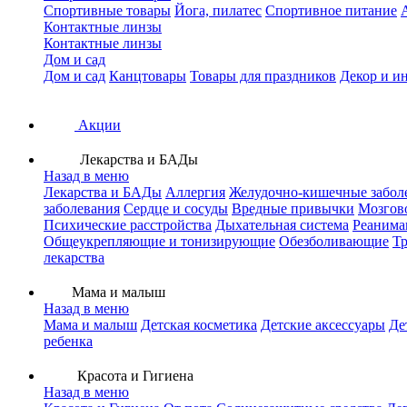
Спортивные товары
Йога, пилатес
Спортивное питание
Контактные линзы
Контактные линзы
Дом и сад
Дом и сад
Канцтовары
Товары для праздников
Декор и и
Акции
Лекарства и БАДы
Назад в меню
Лекарства и БАДы
Аллергия
Желудочно-кишечные забол
заболевания
Сердце и сосуды
Вредные привычки
Мозгов
Психические расстройства
Дыхательная система
Реанима
Общеукрепляющие и тонизирующие
Обезболивающие
Тр
лекарства
Мама и малыш
Назад в меню
Мама и малыш
Детская косметика
Детские аксессуары
Де
ребенка
Красота и Гигиена
Назад в меню