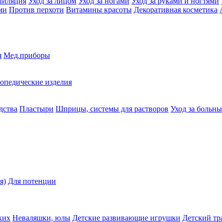
пиляция
Уход за лицом
Уход за ногами
Уход за руками и ногтями
ми
Против перхоти
Витамины красоты
Декоративная косметика
я
Мед.приборы
опедические изделия
дства
Пластыри
Шприцы, системы для растворов
Уход за больн
я)
Для потенции
ких
Неваляшки, юлы
Детские развивающие игрушки
Детский тр