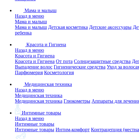
Мама и малыш
Назад в меню
Мама и малыш
Мама и малыш
Детская косметика
Детские аксессуары
Де
ребенка
Красота и Гигиена
Назад в меню
Красота и Гигиена
Красота и Гигиена
От пота
Солнцезащитные средства
Де
Выпадение волос
Гигиенические средства
Уход за волоса
Парфюмерия
Косметология
Медицинская техника
Назад в меню
Медицинская техника
Медицинская техника
Глюкометры
Аппараты для лечени
Интимные товары
Назад в меню
Интимные товары
Интимные товары
Интим-комфорт
Контрацепция (местна