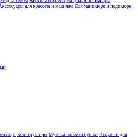
Уход за телом
Женская гигиена
Уход за полостью рта
Аксессуары для красоты и макияжа
Для маникюра и педикюра
ыми
анспорт
Конструкторы
Музыкальные игрушки
Игрушки для