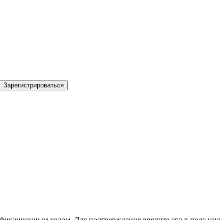
Зарегистрироваться
фикационным кодом. Для подтверждения введите его в поле ниж