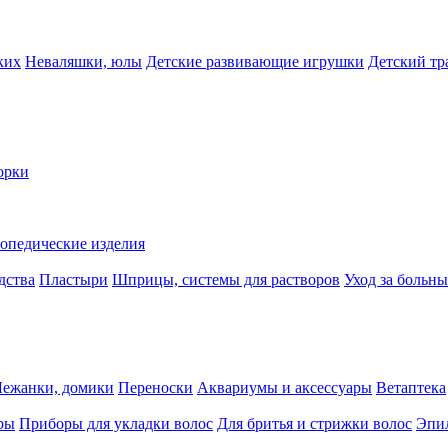
ких
Неваляшки, юлы
Детские развивающие игрушки
Детский тр
орки
опедические изделия
дства
Пластыри
Шприцы, системы для растворов
Уход за больн
Лежанки, домики
Переноски
Аквариумы и аксессуары
Ветаптека
ры
Приборы для укладки волос
Для бритья и стрижки волос
Эпи