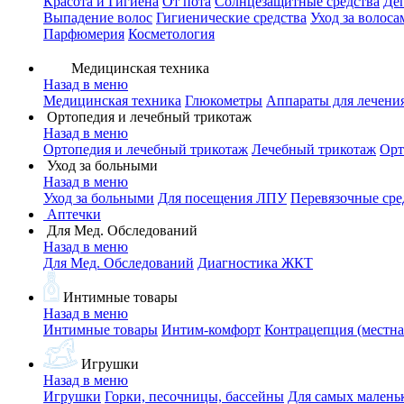
Красота и Гигиена
От пота
Солнцезащитные средства
Де
Выпадение волос
Гигиенические средства
Уход за волоса
Парфюмерия
Косметология
Медицинская техника
Назад в меню
Медицинская техника
Глюкометры
Аппараты для лечени
Ортопедия и лечебный трикотаж
Назад в меню
Ортопедия и лечебный трикотаж
Лечебный трикотаж
Орт
Уход за больными
Назад в меню
Уход за больными
Для посещения ЛПУ
Перевязочные сре
Аптечки
Для Мед. Обследований
Назад в меню
Для Мед. Обследований
Диагностика ЖКТ
Интимные товары
Назад в меню
Интимные товары
Интим-комфорт
Контрацепция (местна
Игрушки
Назад в меню
Игрушки
Горки, песочницы, бассейны
Для самых малень