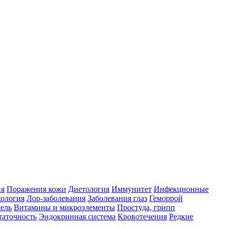
ия
Поражения кожи
Диетология
Иммунитет
Инфекционные
ология
Лор-заболевания
Заболевания глаз
Геморрой
ель
Витамины и микроэлементы
Простуда, грипп
таточность
Эндокринная система
Кровотечения
Редкие