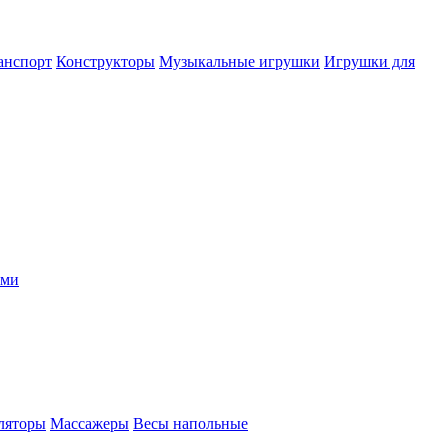
анспорт
Конструкторы
Музыкальные игрушки
Игрушки для
ыми
ляторы
Массажеры
Весы напольные