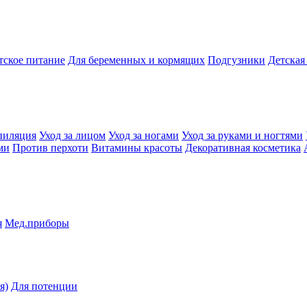
тское питание
Для беременных и кормящих
Подгузники
Детская
пиляция
Уход за лицом
Уход за ногами
Уход за руками и ногтями
ми
Против перхоти
Витамины красоты
Декоративная косметика
я
Мед.приборы
я)
Для потенции