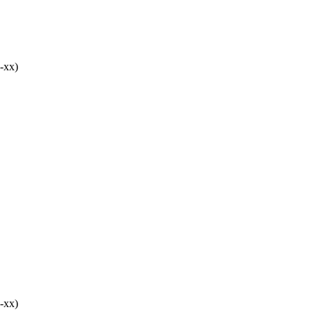
-хх)
-хх)