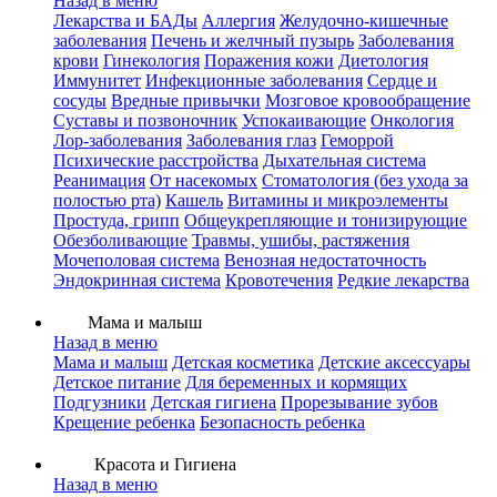
Назад в меню
Лекарства и БАДы
Аллергия
Желудочно-кишечные
заболевания
Печень и желчный пузырь
Заболевания
крови
Гинекология
Поражения кожи
Диетология
Иммунитет
Инфекционные заболевания
Сердце и
сосуды
Вредные привычки
Мозговое кровообращение
Суставы и позвоночник
Успокаивающие
Онкология
Лор-заболевания
Заболевания глаз
Геморрой
Психические расстройства
Дыхательная система
Реанимация
От насекомых
Стоматология (без ухода за
полостью рта)
Кашель
Витамины и микроэлементы
Простуда, грипп
Общеукрепляющие и тонизирующие
Обезболивающие
Травмы, ушибы, растяжения
Мочеполовая система
Венозная недостаточность
Эндокринная система
Кровотечения
Редкие лекарства
Мама и малыш
Назад в меню
Мама и малыш
Детская косметика
Детские аксессуары
Детское питание
Для беременных и кормящих
Подгузники
Детская гигиена
Прорезывание зубов
Крещение ребенка
Безопасность ребенка
Красота и Гигиена
Назад в меню