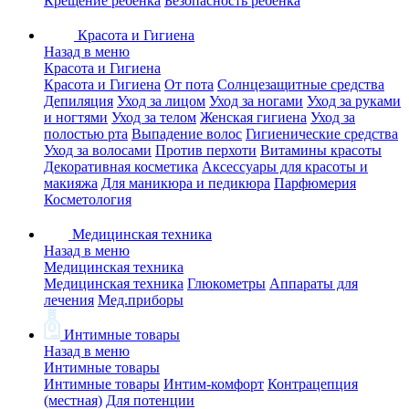
Крещение ребенка
Безопасность ребенка
Красота и Гигиена
Назад в меню
Красота и Гигиена
Красота и Гигиена
От пота
Солнцезащитные средства
Депиляция
Уход за лицом
Уход за ногами
Уход за руками
и ногтями
Уход за телом
Женская гигиена
Уход за
полостью рта
Выпадение волос
Гигиенические средства
Уход за волосами
Против перхоти
Витамины красоты
Декоративная косметика
Аксессуары для красоты и
макияжа
Для маникюра и педикюра
Парфюмерия
Косметология
Медицинская техника
Назад в меню
Медицинская техника
Медицинская техника
Глюкометры
Аппараты для
лечения
Мед.приборы
Интимные товары
Назад в меню
Интимные товары
Интимные товары
Интим-комфорт
Контрацепция
(местная)
Для потенции