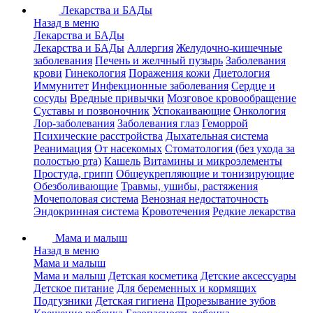
Лекарства и БАДы
Назад в меню
Лекарства и БАДы
Лекарства и БАДы
Аллергия
Желудочно-кишечные
заболевания
Печень и желчный пузырь
Заболевания
крови
Гинекология
Поражения кожи
Диетология
Иммунитет
Инфекционные заболевания
Сердце и
сосуды
Вредные привычки
Мозговое кровообращение
Суставы и позвоночник
Успокаивающие
Онкология
Лор-заболевания
Заболевания глаз
Геморрой
Психические расстройства
Дыхательная система
Реанимация
От насекомых
Стоматология (без ухода за
полостью рта)
Кашель
Витамины и микроэлементы
Простуда, грипп
Общеукрепляющие и тонизирующие
Обезболивающие
Травмы, ушибы, растяжения
Мочеполовая система
Венозная недостаточность
Эндокринная система
Кровотечения
Редкие лекарства
Мама и малыш
Назад в меню
Мама и малыш
Мама и малыш
Детская косметика
Детские аксессуары
Детское питание
Для беременных и кормящих
Подгузники
Детская гигиена
Прорезывание зубов