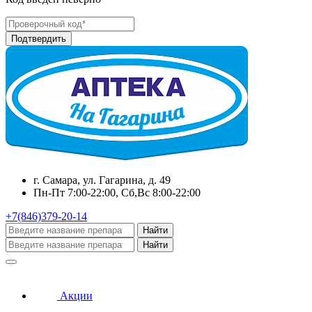
г. Самара, ул. Гагарина, д. 49
Пн-Пт 7:00-22:00, Сб,Вс 8:00-22:00
+7(846)379-20-14
Найти
Найти
Акции