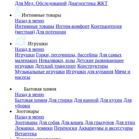
Для Мед. Обследований
Диагностика ЖКТ
Интимные товары
Назад в меню
Интимные товары
Интим-комфорт
Контрацепция
(местная)
Для потенции
Игрушки
Назад в меню
Игрушки
Горки, песочницы, бассейны
Для самых
маленьких
Неваляшки, юлы
Детские развивающие
игрушки
Детский транспорт
Конструкторы
Музыкальные игрушки
Игрушки для купания
Мячи и
насосы
Бытовая химия
Назад в меню
Бытовая химия
Для стирки
Для ванной
Для кухни
Для
уборки
Зоотовары
Назад в меню
Зоотовары
Для собак
Для кошек
Для грызунов
Для птиц
Лежанки, домики
Переноски
Аквариумы и аксессуары
Ветаптека