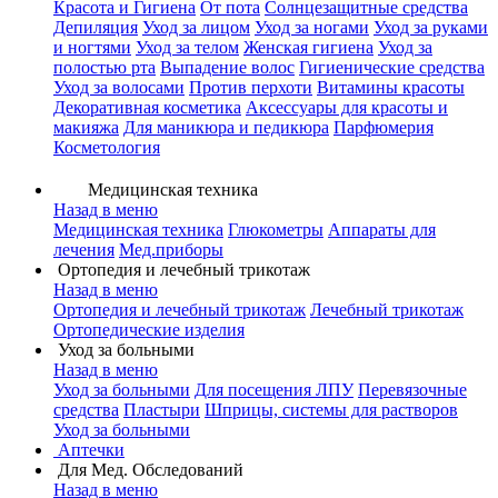
Красота и Гигиена
От пота
Солнцезащитные средства
Депиляция
Уход за лицом
Уход за ногами
Уход за руками
и ногтями
Уход за телом
Женская гигиена
Уход за
полостью рта
Выпадение волос
Гигиенические средства
Уход за волосами
Против перхоти
Витамины красоты
Декоративная косметика
Аксессуары для красоты и
макияжа
Для маникюра и педикюра
Парфюмерия
Косметология
Медицинская техника
Назад в меню
Медицинская техника
Глюкометры
Аппараты для
лечения
Мед.приборы
Ортопедия и лечебный трикотаж
Назад в меню
Ортопедия и лечебный трикотаж
Лечебный трикотаж
Ортопедические изделия
Уход за больными
Назад в меню
Уход за больными
Для посещения ЛПУ
Перевязочные
средства
Пластыри
Шприцы, системы для растворов
Уход за больными
Аптечки
Для Мед. Обследований
Назад в меню