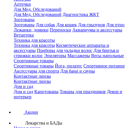
Аптечки
Для Мед. Обследований
Для Мед. Обследований
Диагностика ЖКТ
Зоотовары
Зоотовары
Для собак
Для кошек
Для грызунов
Для птиц
Лежанки, домики
Переноски
Аквариумы и аксессуары
Ветаптека
Техника для красоты
Техника для красоты
Косметические аппараты и
аксессуары
Приборы для укладки волос
Для бритья и
стрижки волос
Эпиляторы
Массажеры
Весы напольные
Спортивные товары
Спортивные товары
Йога, пилатес
Спортивное питание
Аксессуары для спорта
Для бани и сауны
Контактные линзы
Контактные линзы
Дом и сад
Дом и сад
Канцтовары
Товары для праздников
Декор и
интерьер
Акции
Лекарства и БАДы