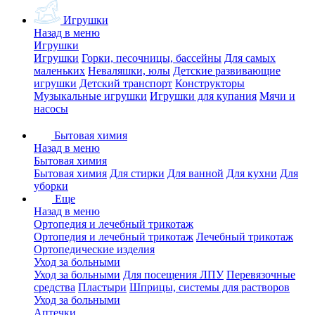
Игрушки
Назад в меню
Игрушки
Игрушки
Горки, песочницы, бассейны
Для самых
маленьких
Неваляшки, юлы
Детские развивающие
игрушки
Детский транспорт
Конструкторы
Музыкальные игрушки
Игрушки для купания
Мячи и
насосы
Бытовая химия
Назад в меню
Бытовая химия
Бытовая химия
Для стирки
Для ванной
Для кухни
Для
уборки
Еще
Назад в меню
Ортопедия и лечебный трикотаж
Ортопедия и лечебный трикотаж
Лечебный трикотаж
Ортопедические изделия
Уход за больными
Уход за больными
Для посещения ЛПУ
Перевязочные
средства
Пластыри
Шприцы, системы для растворов
Уход за больными
Аптечки