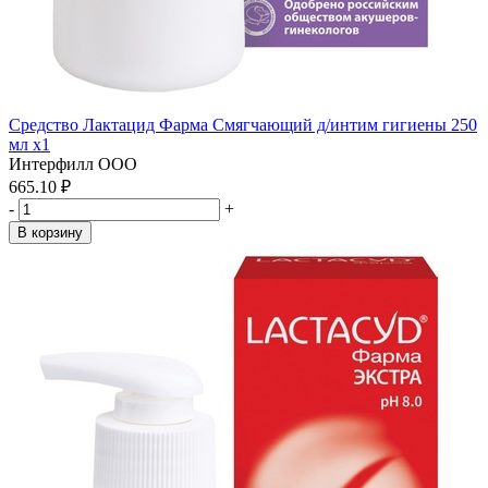
Средство Лактацид Фарма Смягчающий д/интим гигиены 250
мл x1
Интерфилл ООО
665.10 ₽
-
+
В корзину