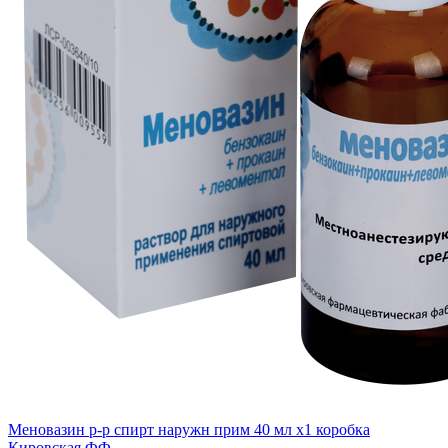
Меновазин р-р спирт наружн прим 40 мл x1 коробка
Кировская ФФ