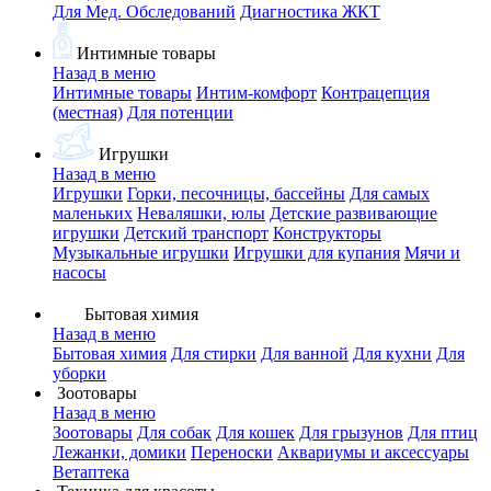
Для Мед. Обследований
Диагностика ЖКТ
Интимные товары
Назад в меню
Интимные товары
Интим-комфорт
Контрацепция
(местная)
Для потенции
Игрушки
Назад в меню
Игрушки
Горки, песочницы, бассейны
Для самых
маленьких
Неваляшки, юлы
Детские развивающие
игрушки
Детский транспорт
Конструкторы
Музыкальные игрушки
Игрушки для купания
Мячи и
насосы
Бытовая химия
Назад в меню
Бытовая химия
Для стирки
Для ванной
Для кухни
Для
уборки
Зоотовары
Назад в меню
Зоотовары
Для собак
Для кошек
Для грызунов
Для птиц
Лежанки, домики
Переноски
Аквариумы и аксессуары
Ветаптека