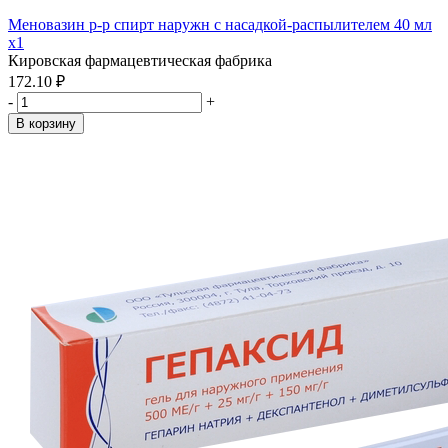
Меновазин р-р спирт наружн с насадкой-распылителем 40 мл
x1
Кировская фармацевтическая фабрика
172.10 ₽
-
+
В корзину