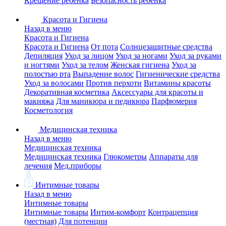
Крещение ребенка
Безопасность ребенка
Красота и Гигиена
Назад в меню
Красота и Гигиена
Красота и Гигиена
От пота
Солнцезащитные средства
Депиляция
Уход за лицом
Уход за ногами
Уход за руками
и ногтями
Уход за телом
Женская гигиена
Уход за
полостью рта
Выпадение волос
Гигиенические средства
Уход за волосами
Против перхоти
Витамины красоты
Декоративная косметика
Аксессуары для красоты и
макияжа
Для маникюра и педикюра
Парфюмерия
Косметология
Медицинская техника
Назад в меню
Медицинская техника
Медицинская техника
Глюкометры
Аппараты для
лечения
Мед.приборы
Интимные товары
Назад в меню
Интимные товары
Интимные товары
Интим-комфорт
Контрацепция
(местная)
Для потенции