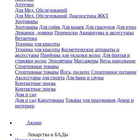
Аптечки
Для Мед. Обследований
Для Мед. Обследований
Диагностика ЖКТ
Зоотовары
Зоотовары
Для собак
Для кошек
Для грызунов
Для птиц
Лежанки, домики
Переноски
Аквариумы и аксессуары
Ветаптека
Техника для красоты
Техника для красоты
Косметические аппараты и
аксессуары
Приборы для укладки волос
Для бритья и
стрижки волос
Эпиляторы
Массажеры
Весы напольные
Спортивные товары
Спортивные товары
Йога, пилатес
Спортивное питание
Аксессуары для спорта
Для бани и сауны
Контактные линзы
Контактные линзы
Дом и сад
Дом и сад
Канцтовары
Товары для праздников
Декор и
интерьер
Акции
Лекарства и БАДы