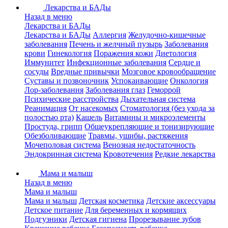
Лекарства и БАДы
Назад в меню
Лекарства и БАДы
Лекарства и БАДы
Аллергия
Желудочно-кишечные
заболевания
Печень и желчный пузырь
Заболевания
крови
Гинекология
Поражения кожи
Диетология
Иммунитет
Инфекционные заболевания
Сердце и
сосуды
Вредные привычки
Мозговое кровообращение
Суставы и позвоночник
Успокаивающие
Онкология
Лор-заболевания
Заболевания глаз
Геморрой
Психические расстройства
Дыхательная система
Реанимация
От насекомых
Стоматология (без ухода за
полостью рта)
Кашель
Витамины и микроэлементы
Простуда, грипп
Общеукрепляющие и тонизирующие
Обезболивающие
Травмы, ушибы, растяжения
Мочеполовая система
Венозная недостаточность
Эндокринная система
Кровотечения
Редкие лекарства
Мама и малыш
Назад в меню
Мама и малыш
Мама и малыш
Детская косметика
Детские аксессуары
Детское питание
Для беременных и кормящих
Подгузники
Детская гигиена
Прорезывание зубов