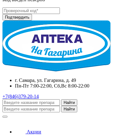
г. Самара, ул. Гагарина, д. 49
Пн-Пт 7:00-22:00, Сб,Вс 8:00-22:00
+7(846)379-20-14
Найти
Найти
Акции