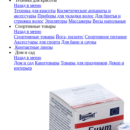
Техника для красоты
Назад в меню
Техника для красоты
Косметические аппараты и
аксессуары
Приборы для укладки волос
Для бритья и
стрижки волос
Эпиляторы
Массажеры
Весы напольные
Спортивные товары
Назад в меню
Спортивные товары
Йога, пилатес
Спортивное питание
Аксессуары для спорта
Для бани и сауны
Контактные линзы
Дом и сад
Назад в меню
Дом и сад
Канцтовары
Товары для праздников
Декор и
интерьер