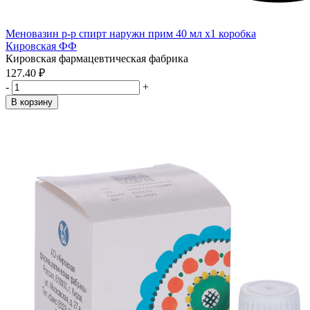
Меновазин р-р спирт наружн прим 40 мл x1 коробка
Кировская ФФ
Кировская фармацевтическая фабрика
127.40 ₽
-
+
В корзину