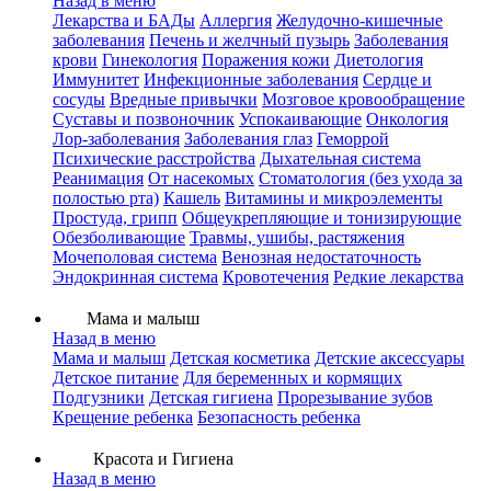
Назад в меню
Лекарства и БАДы
Аллергия
Желудочно-кишечные
заболевания
Печень и желчный пузырь
Заболевания
крови
Гинекология
Поражения кожи
Диетология
Иммунитет
Инфекционные заболевания
Сердце и
сосуды
Вредные привычки
Мозговое кровообращение
Суставы и позвоночник
Успокаивающие
Онкология
Лор-заболевания
Заболевания глаз
Геморрой
Психические расстройства
Дыхательная система
Реанимация
От насекомых
Стоматология (без ухода за
полостью рта)
Кашель
Витамины и микроэлементы
Простуда, грипп
Общеукрепляющие и тонизирующие
Обезболивающие
Травмы, ушибы, растяжения
Мочеполовая система
Венозная недостаточность
Эндокринная система
Кровотечения
Редкие лекарства
Мама и малыш
Назад в меню
Мама и малыш
Детская косметика
Детские аксессуары
Детское питание
Для беременных и кормящих
Подгузники
Детская гигиена
Прорезывание зубов
Крещение ребенка
Безопасность ребенка
Красота и Гигиена
Назад в меню