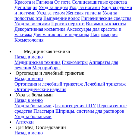
Красота и Гигиена
От пота
Солнцезащитные средства
Депиляция
Уход за лицом
Уход за ногами
Уход за руками
и ногтями
Уход за телом
Женская гигиена
Уход за
полостью рта
Выпадение волос
Гигиенические средства
Уход за волосами
Против перхоти
Витамины красоты
Декоративная косметика
Аксессуары для красоты и
макияжа
Для маникюра и педикюра
Парфюмерия
Косметология
Медицинская техника
Назад в меню
Медицинская техника
Глюкометры
Аппараты для
лечения
Мед.приборы
Ортопедия и лечебный трикотаж
Назад в меню
Ортопедия и лечебный трикотаж
Лечебный трикотаж
Ортопедические изделия
Уход за больными
Назад в меню
Уход за больными
Для посещения ЛПУ
Перевязочные
средства
Пластыри
Шприцы, системы для растворов
Уход за больными
Аптечки
Для Мед. Обследований
Назад в меню