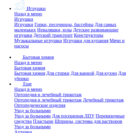
Игрушки
Назад в меню
Игрушки
Игрушки
Горки, песочницы, бассейны
Для самых
маленьких
Неваляшки, юлы
Детские развивающие
игрушки
Детский транспорт
Конструкторы
Музыкальные игрушки
Игрушки для купания
Мячи и
насосы
Бытовая химия
Назад в меню
Бытовая химия
Бытовая химия
Для стирки
Для ванной
Для кухни
Для
уборки
Еще
Назад в меню
Ортопедия и лечебный трикотаж
Ортопедия и лечебный трикотаж
Лечебный трикотаж
Ортопедические изделия
Уход за больными
Уход за больными
Для посещения ЛПУ
Перевязочные
средства
Пластыри
Шприцы, системы для растворов
Уход за больными
Аптечки