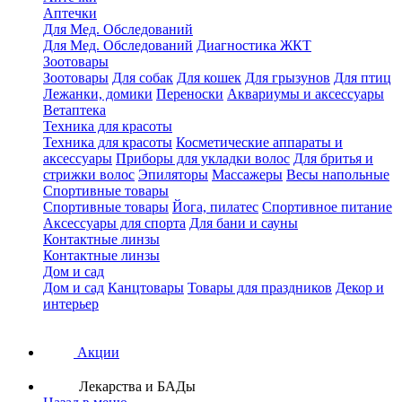
Аптечки
Для Мед. Обследований
Для Мед. Обследований
Диагностика ЖКТ
Зоотовары
Зоотовары
Для собак
Для кошек
Для грызунов
Для птиц
Лежанки, домики
Переноски
Аквариумы и аксессуары
Ветаптека
Техника для красоты
Техника для красоты
Косметические аппараты и
аксессуары
Приборы для укладки волос
Для бритья и
стрижки волос
Эпиляторы
Массажеры
Весы напольные
Спортивные товары
Спортивные товары
Йога, пилатес
Спортивное питание
Аксессуары для спорта
Для бани и сауны
Контактные линзы
Контактные линзы
Дом и сад
Дом и сад
Канцтовары
Товары для праздников
Декор и
интерьер
Акции
Лекарства и БАДы