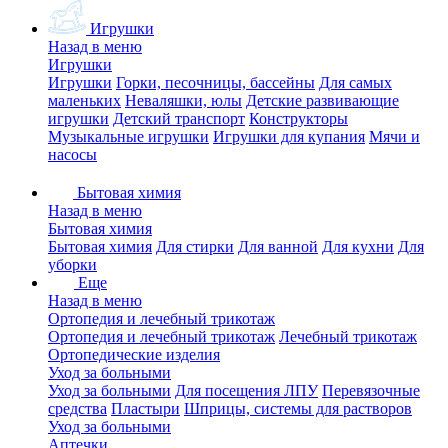
Игрушки
Назад в меню
Игрушки
Игрушки
Горки, песочницы, бассейны
Для самых
маленьких
Неваляшки, юлы
Детские развивающие
игрушки
Детский транспорт
Конструкторы
Музыкальные игрушки
Игрушки для купания
Мячи и
насосы
Бытовая химия
Назад в меню
Бытовая химия
Бытовая химия
Для стирки
Для ванной
Для кухни
Для
уборки
Еще
Назад в меню
Ортопедия и лечебный трикотаж
Ортопедия и лечебный трикотаж
Лечебный трикотаж
Ортопедические изделия
Уход за больными
Уход за больными
Для посещения ЛПУ
Перевязочные
средства
Пластыри
Шприцы, системы для растворов
Уход за больными
Аптечки