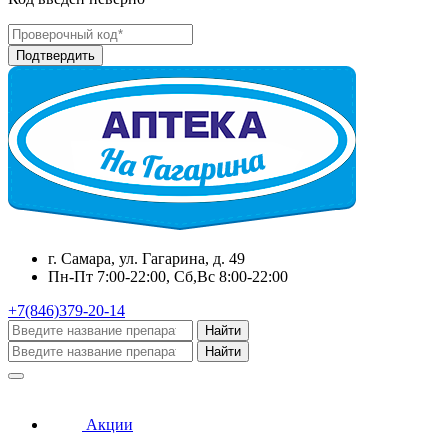
г. Самара, ул. Гагарина, д. 49
Пн-Пт 7:00-22:00, Сб,Вс 8:00-22:00
+7(846)379-20-14
Найти
Найти
Акции