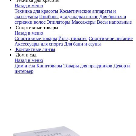
Техника для красоты
Назад в меню
Техника для красоты
Косметические аппараты и
аксессуары
Приборы для укладки волос
Для бритья и
стрижки волос
Эпиляторы
Массажеры
Весы напольные
Спортивные товары
Назад в меню
Спортивные товары
Йога, пилатес
Спортивное питание
Аксессуары для спорта
Для бани и сауны
Контактные линзы
Дом и сад
Назад в меню
Дом и сад
Канцтовары
Товары для праздников
Декор и
интерьер