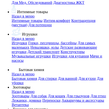
Для Мед. Обследований
Диагностика ЖКТ
Интимные товары
Назад в меню
Интимные товары
Интим-комфорт
Контрацепция
(местная)
Для потенции
Игрушки
Назад в меню
Игрушки
Горки, песочницы, бассейны
Для самых
маленьких
Неваляшки, юлы
Детские развивающие
игрушки
Детский транспорт
Конструкторы
Музыкальные игрушки
Игрушки для купания
Мячи и
насосы
Бытовая химия
Назад в меню
Бытовая химия
Для стирки
Для ванной
Для кухни
Для
уборки
Зоотовары
Назад в меню
Зоотовары
Для собак
Для кошек
Для грызунов
Для птиц
Лежанки, домики
Переноски
Аквариумы и аксессуары
Ветаптека