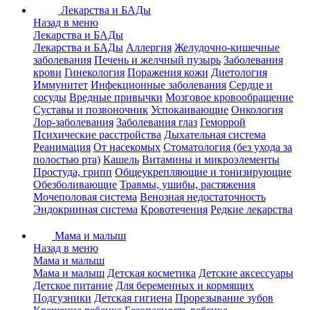
Лекарства и БАДы
Назад в меню
Лекарства и БАДы
Лекарства и БАДы
Аллергия
Желудочно-кишечные
заболевания
Печень и желчный пузырь
Заболевания
крови
Гинекология
Поражения кожи
Диетология
Иммунитет
Инфекционные заболевания
Сердце и
сосуды
Вредные привычки
Мозговое кровообращение
Суставы и позвоночник
Успокаивающие
Онкология
Лор-заболевания
Заболевания глаз
Геморрой
Психические расстройства
Дыхательная система
Реанимация
От насекомых
Стоматология (без ухода за
полостью рта)
Кашель
Витамины и микроэлементы
Простуда, грипп
Общеукрепляющие и тонизирующие
Обезболивающие
Травмы, ушибы, растяжения
Мочеполовая система
Венозная недостаточность
Эндокринная система
Кровотечения
Редкие лекарства
Мама и малыш
Назад в меню
Мама и малыш
Мама и малыш
Детская косметика
Детские аксессуары
Детское питание
Для беременных и кормящих
Подгузники
Детская гигиена
Прорезывание зубов