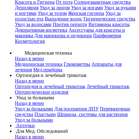
Красота и Гигиена
От пота
Солнцезащитные средства
Депиляция
Уход за лицом
Уход за ногами
Уход за руками
и ногтями
Уход за телом
Женская гигиена
Уход за
полостью рта
Выпадение волос
Гигиенические средства
Уход за волосами
Против перхоти
Витамины красоты
Декоративная косметика
Аксессуары для красоты и
макияжа
Для маникюра и педикюра
Парфюмерия
Косметология
Медицинская техника
Назад в меню
Медицинская техника
Глюкометры
Аппараты для
лечения
Мед.приборы
Ортопедия и лечебный трикотаж
Назад в меню
Ортопедия и лечебный трикотаж
Лечебный трикотаж
Ортопедические изделия
Уход за больными
Назад в меню
Уход за больными
Для посещения ЛПУ
Перевязочные
средства
Пластыри
Шприцы, системы для растворов
Уход за больными
Аптечки
Для Мед. Обследований
Назад в меню