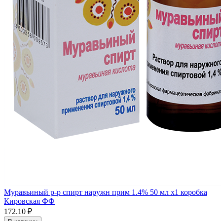
Муравьиный р-р спирт наружн прим 1.4% 50 мл x1 коробка
Кировская ФФ
172.10 ₽