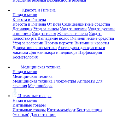
Крещение ребенка
Безопасность ребенка
Красота и Гигиена
Назад в меню
Красота и Гигиена
Красота и Гигиена
От пота
Солнцезащитные средства
Депиляция
Уход за лицом
Уход за ногами
Уход за руками
и ногтями
Уход за телом
Женская гигиена
Уход за
полостью рта
Выпадение волос
Гигиенические средства
Уход за волосами
Против перхоти
Витамины красоты
Декоративная косметика
Аксессуары для красоты и
макияжа
Для маникюра и педикюра
Парфюмерия
Косметология
Медицинская техника
Назад в меню
Медицинская техника
Медицинская техника
Глюкометры
Аппараты для
лечения
Мед.приборы
Интимные товары
Назад в меню
Интимные товары
Интимные товары
Интим-комфорт
Контрацепция
(местная)
Для потенции