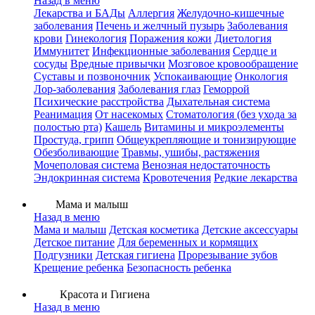
Назад в меню
Лекарства и БАДы
Аллергия
Желудочно-кишечные
заболевания
Печень и желчный пузырь
Заболевания
крови
Гинекология
Поражения кожи
Диетология
Иммунитет
Инфекционные заболевания
Сердце и
сосуды
Вредные привычки
Мозговое кровообращение
Суставы и позвоночник
Успокаивающие
Онкология
Лор-заболевания
Заболевания глаз
Геморрой
Психические расстройства
Дыхательная система
Реанимация
От насекомых
Стоматология (без ухода за
полостью рта)
Кашель
Витамины и микроэлементы
Простуда, грипп
Общеукрепляющие и тонизирующие
Обезболивающие
Травмы, ушибы, растяжения
Мочеполовая система
Венозная недостаточность
Эндокринная система
Кровотечения
Редкие лекарства
Мама и малыш
Назад в меню
Мама и малыш
Детская косметика
Детские аксессуары
Детское питание
Для беременных и кормящих
Подгузники
Детская гигиена
Прорезывание зубов
Крещение ребенка
Безопасность ребенка
Красота и Гигиена
Назад в меню