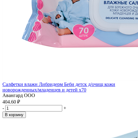
Салфетки влажн Либридерм Беби детск д/очищ кожи
новорожденных/младенцев и детей x70
Авангард ООО
404.60 ₽
-
+
В корзину