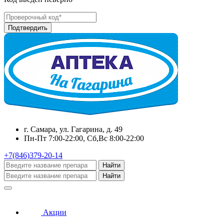
г. Самара, ул. Гагарина, д. 49
Пн-Пт 7:00-22:00, Сб,Вс 8:00-22:00
+7(846)379-20-14
Найти
Найти
Акции