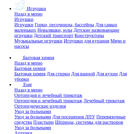
Игрушки
Назад в меню
Игрушки
Игрушки
Горки, песочницы, бассейны
Для самых
маленьких
Неваляшки, юлы
Детские развивающие
игрушки
Детский транспорт
Конструкторы
Музыкальные игрушки
Игрушки для купания
Мячи и
насосы
Бытовая химия
Назад в меню
Бытовая химия
Бытовая химия
Для стирки
Для ванной
Для кухни
Для
уборки
Еще
Назад в меню
Ортопедия и лечебный трикотаж
Ортопедия и лечебный трикотаж
Лечебный трикотаж
Ортопедические изделия
Уход за больными
Уход за больными
Для посещения ЛПУ
Перевязочные
средства
Пластыри
Шприцы, системы для растворов
Уход за больными
Аптечки