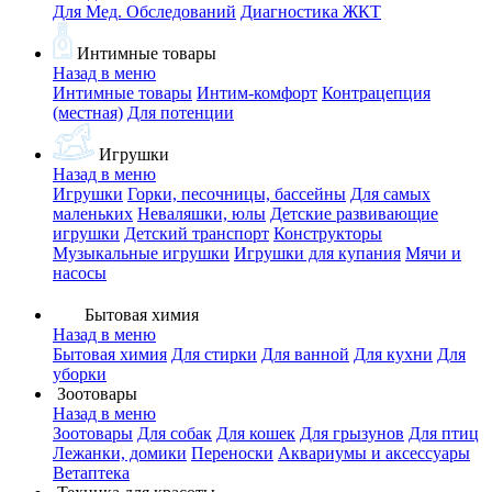
Для Мед. Обследований
Диагностика ЖКТ
Интимные товары
Назад в меню
Интимные товары
Интим-комфорт
Контрацепция
(местная)
Для потенции
Игрушки
Назад в меню
Игрушки
Горки, песочницы, бассейны
Для самых
маленьких
Неваляшки, юлы
Детские развивающие
игрушки
Детский транспорт
Конструкторы
Музыкальные игрушки
Игрушки для купания
Мячи и
насосы
Бытовая химия
Назад в меню
Бытовая химия
Для стирки
Для ванной
Для кухни
Для
уборки
Зоотовары
Назад в меню
Зоотовары
Для собак
Для кошек
Для грызунов
Для птиц
Лежанки, домики
Переноски
Аквариумы и аксессуары
Ветаптека