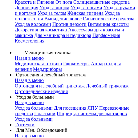
Красота и Гигиена
От пота
Солнцезащитные средства
Депиляция
Уход за лицом
Уход за ногами
Уход за руками
и ногтями
Уход за телом
Женская гигиена
Уход за
полостью рта
Выпадение волос
Гигиенические средства
Уход за волосами
Против перхоти
Витамины красоты
Декоративная косметика
Аксессуары для красоты и
макияжа
Для маникюра и педикюра
Парфюмерия
Косметология
Медицинская техника
Назад в меню
Медицинская техника
Глюкометры
Аппараты для
лечения
Мед.приборы
Ортопедия и лечебный трикотаж
Назад в меню
Ортопедия и лечебный трикотаж
Лечебный трикотаж
Ортопедические изделия
Уход за больными
Назад в меню
Уход за больными
Для посещения ЛПУ
Перевязочные
средства
Пластыри
Шприцы, системы для растворов
Уход за больными
Аптечки
Для Мед. Обследований
Назад в меню