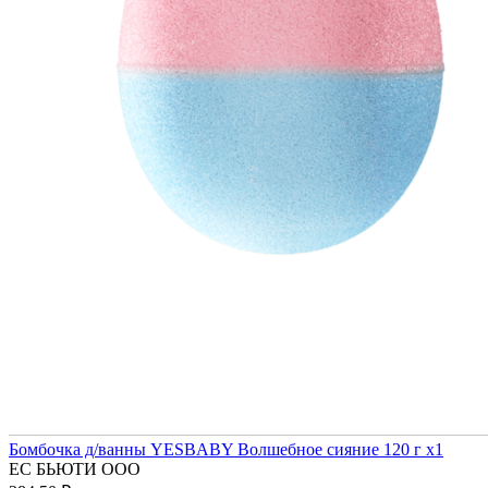
Бомбочка д/ванны YESBABY Волшебное сияние 120 г x1
ЕС БЬЮТИ ООО