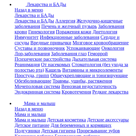
Лекарства и БАДы
Назад в меню
Лекарства и БАДы
Лекарства и БАДы
Аллергия
Желудочно-кишечные
заболевания
Печень и желчный пузырь
Заболевания
крови
Гинекология
Поражения кожи
Диетология
Иммунитет
Инфекционные заболевания
Сердце и
сосуды
Вредные привычки
Мозговое кровообращение
Суставы и позвоночник
Успокаивающие
Онкология
Лор-заболевания
Заболевания глаз
Геморрой
Психические расстройства
Дыхательная система
Реанимация
От насекомых
Стоматология (без ухода за
полостью рта)
Кашель
Витамины и микроэлементы
Простуда, грипп
Общеукрепляющие и тонизирующие
Обезболивающие
Травмы, ушибы, растяжения
Мочеполовая система
Венозная недостаточность
Эндокринная система
Кровотечения
Редкие лекарства
Мама и малыш
Назад в меню
Мама и малыш
Мама и малыш
Детская косметика
Детские аксессуары
Детское питание
Для беременных и кормящих
Подгузники
Детская гигиена
Прорезывание зубов