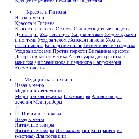
Крещение ребенка
Безопасность ребенка
Красота и Гигиена
Назад в меню
Красота и Гигиена
Красота и Гигиена
От пота
Солнцезащитные средства
Депиляция
Уход за лицом
Уход за ногами
Уход за руками
и ногтями
Уход за телом
Женская гигиена
Уход за
полостью рта
Выпадение волос
Гигиенические средства
Уход за волосами
Против перхоти
Витамины красоты
Декоративная косметика
Аксессуары для красоты и
макияжа
Для маникюра и педикюра
Парфюмерия
Косметология
Медицинская техника
Назад в меню
Медицинская техника
Медицинская техника
Глюкометры
Аппараты для
лечения
Мед.приборы
Интимные товары
Назад в меню
Интимные товары
Интимные товары
Интим-комфорт
Контрацепция
(местная)
Для потенции