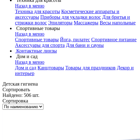
Техника для красоты
Назад в меню
Техника для красоты
Косметические аппараты и
аксессуары
Приборы для укладки волос
Для бритья и
стрижки волос
Эпиляторы
Массажеры
Весы напольные
Спортивные товары
Назад в меню
Спортивные товары
Йога, пилатес
Спортивное питание
Аксессуары для спорта
Для бани и сауны
Контактные линзы
Дом и сад
Назад в меню
Дом и сад
Канцтовары
Товары для праздников
Декор и
интерьер
Детская гигиена
Сортировать
Найдено: 506 шт.
Сортировка