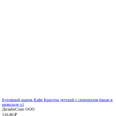
Бурлящий шарик Кафе Красоты детский с сюрпризом банан в
шоколаде x1
ДизайнСоап ООО
116.80 ₽