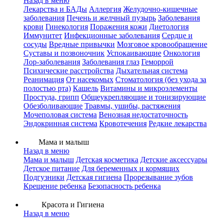
Назад в меню
Лекарства и БАДы
Аллергия
Желудочно-кишечные
заболевания
Печень и желчный пузырь
Заболевания
крови
Гинекология
Поражения кожи
Диетология
Иммунитет
Инфекционные заболевания
Сердце и
сосуды
Вредные привычки
Мозговое кровообращение
Суставы и позвоночник
Успокаивающие
Онкология
Лор-заболевания
Заболевания глаз
Геморрой
Психические расстройства
Дыхательная система
Реанимация
От насекомых
Стоматология (без ухода за
полостью рта)
Кашель
Витамины и микроэлементы
Простуда, грипп
Общеукрепляющие и тонизирующие
Обезболивающие
Травмы, ушибы, растяжения
Мочеполовая система
Венозная недостаточность
Эндокринная система
Кровотечения
Редкие лекарства
Мама и малыш
Назад в меню
Мама и малыш
Детская косметика
Детские аксессуары
Детское питание
Для беременных и кормящих
Подгузники
Детская гигиена
Прорезывание зубов
Крещение ребенка
Безопасность ребенка
Красота и Гигиена
Назад в меню