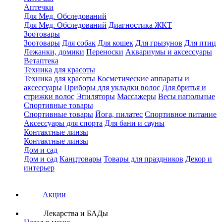
Аптечки
Для Мед. Обследований
Для Мед. Обследований
Диагностика ЖКТ
Зоотовары
Зоотовары
Для собак
Для кошек
Для грызунов
Для птиц
Лежанки, домики
Переноски
Аквариумы и аксессуары
Ветаптека
Техника для красоты
Техника для красоты
Косметические аппараты и
аксессуары
Приборы для укладки волос
Для бритья и
стрижки волос
Эпиляторы
Массажеры
Весы напольные
Спортивные товары
Спортивные товары
Йога, пилатес
Спортивное питание
Аксессуары для спорта
Для бани и сауны
Контактные линзы
Контактные линзы
Дом и сад
Дом и сад
Канцтовары
Товары для праздников
Декор и
интерьер
Акции
Лекарства и БАДы