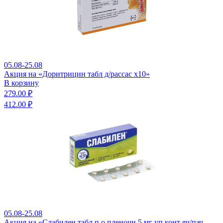
05.08-25.08
Акция на «Доритрицин табл д/рассас x10»
В корзину
279.00 ₽
412.00 ₽
05.08-25.08
Акция на «Слабилен табл п о пленочн 5 мг уп конт яч/пач