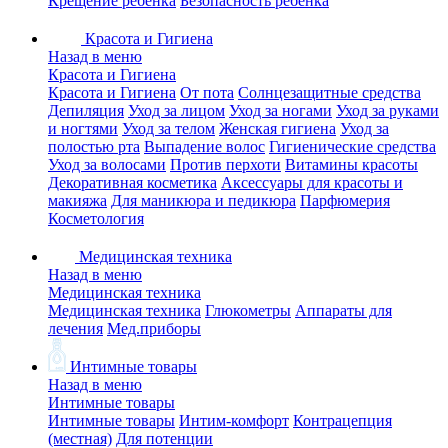
Крещение ребенка
Безопасность ребенка
Красота и Гигиена
Назад в меню
Красота и Гигиена
Красота и Гигиена
От пота
Солнцезащитные средства
Депиляция
Уход за лицом
Уход за ногами
Уход за руками
и ногтями
Уход за телом
Женская гигиена
Уход за
полостью рта
Выпадение волос
Гигиенические средства
Уход за волосами
Против перхоти
Витамины красоты
Декоративная косметика
Аксессуары для красоты и
макияжа
Для маникюра и педикюра
Парфюмерия
Косметология
Медицинская техника
Назад в меню
Медицинская техника
Медицинская техника
Глюкометры
Аппараты для
лечения
Мед.приборы
Интимные товары
Назад в меню
Интимные товары
Интимные товары
Интим-комфорт
Контрацепция
(местная)
Для потенции