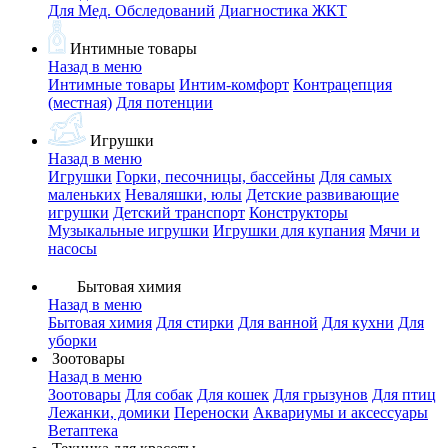
Для Мед. Обследований
Диагностика ЖКТ
Интимные товары
Назад в меню
Интимные товары
Интим-комфорт
Контрацепция
(местная)
Для потенции
Игрушки
Назад в меню
Игрушки
Горки, песочницы, бассейны
Для самых
маленьких
Неваляшки, юлы
Детские развивающие
игрушки
Детский транспорт
Конструкторы
Музыкальные игрушки
Игрушки для купания
Мячи и
насосы
Бытовая химия
Назад в меню
Бытовая химия
Для стирки
Для ванной
Для кухни
Для
уборки
Зоотовары
Назад в меню
Зоотовары
Для собак
Для кошек
Для грызунов
Для птиц
Лежанки, домики
Переноски
Аквариумы и аксессуары
Ветаптека