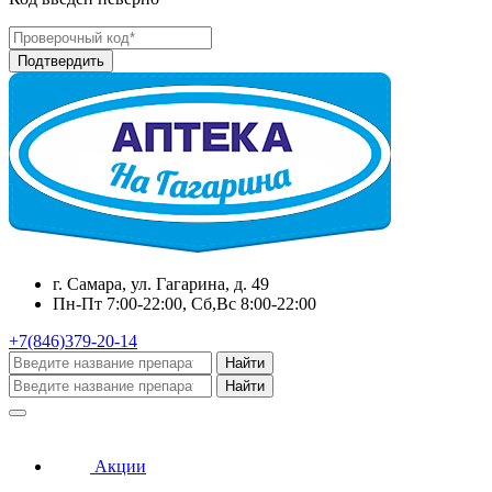
г. Самара, ул. Гагарина, д. 49
Пн-Пт 7:00-22:00, Сб,Вс 8:00-22:00
+7(846)379-20-14
Найти
Найти
Акции