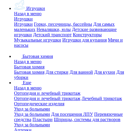
Игрушки
Назад в меню
Игрушки
Игрушки
Горки, песочницы, бассейны
Для самых
маленьких
Неваляшки, юлы
Детские развивающие
игрушки
Детский транспорт
Конструкторы
Музыкальные игрушки
Игрушки для купания
Мячи и
насосы
Бытовая химия
Назад в меню
Бытовая химия
Бытовая химия
Для стирки
Для ванной
Для кухни
Для
уборки
Еще
Назад в меню
Ортопедия и лечебный трикотаж
Ортопедия и лечебный трикотаж
Лечебный трикотаж
Ортопедические изделия
Уход за больными
Уход за больными
Для посещения ЛПУ
Перевязочные
средства
Пластыри
Шприцы, системы для растворов
Уход за больными
Аптечки