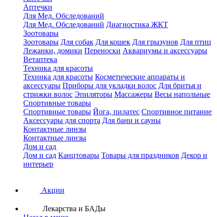
Аптечки
Для Мед. Обследований
Для Мед. Обследований
Диагностика ЖКТ
Зоотовары
Зоотовары
Для собак
Для кошек
Для грызунов
Для птиц
Лежанки, домики
Переноски
Аквариумы и аксессуары
Ветаптека
Техника для красоты
Техника для красоты
Косметические аппараты и
аксессуары
Приборы для укладки волос
Для бритья и
стрижки волос
Эпиляторы
Массажеры
Весы напольные
Спортивные товары
Спортивные товары
Йога, пилатес
Спортивное питание
Аксессуары для спорта
Для бани и сауны
Контактные линзы
Контактные линзы
Дом и сад
Дом и сад
Канцтовары
Товары для праздников
Декор и
интерьер
Акции
Лекарства и БАДы