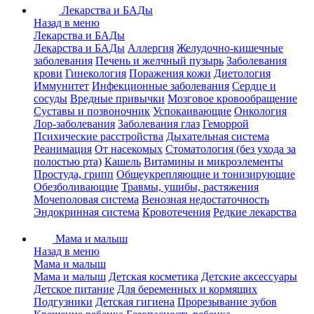
Лекарства и БАДы
Назад в меню
Лекарства и БАДы
Лекарства и БАДы
Аллергия
Желудочно-кишечные
заболевания
Печень и желчный пузырь
Заболевания
крови
Гинекология
Поражения кожи
Диетология
Иммунитет
Инфекционные заболевания
Сердце и
сосуды
Вредные привычки
Мозговое кровообращение
Суставы и позвоночник
Успокаивающие
Онкология
Лор-заболевания
Заболевания глаз
Геморрой
Психические расстройства
Дыхательная система
Реанимация
От насекомых
Стоматология (без ухода за
полостью рта)
Кашель
Витамины и микроэлементы
Простуда, грипп
Общеукрепляющие и тонизирующие
Обезболивающие
Травмы, ушибы, растяжения
Мочеполовая система
Венозная недостаточность
Эндокринная система
Кровотечения
Редкие лекарства
Мама и малыш
Назад в меню
Мама и малыш
Мама и малыш
Детская косметика
Детские аксессуары
Детское питание
Для беременных и кормящих
Подгузники
Детская гигиена
Прорезывание зубов