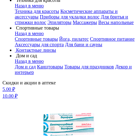
Техника для красоты
Назад в меню
Техника для красоты
Косметические аппараты и
аксессуары
Приборы для укладки волос
Для бритья и
стрижки волос
Эпиляторы
Массажеры
Весы напольные
Спортивные товары
Назад в меню
Спортивные товары
Йога, пилатес
Спортивное питание
Аксессуары для спорта
Для бани и сауны
Контактные линзы
Дом и сад
Назад в меню
Дом и сад
Канцтовары
Товары для праздников
Декор и
интерьер
Скидки и акции в аптеке
5.00 ₽
10.00 ₽