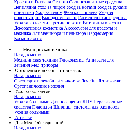
Красота и Гигиена
От пота
Солнцезащитные средства
Депиляция
Уход за лицом
Уход за ногами
Уход за руками
и ногтями
Уход за телом
Женская гигиена
Уход за
полостью рта
Выпадение волос
Гигиенические средства
Уход за волосами
Против перхоти
Витамины красоты
Декоративная косметика
Аксессуары для красоты и
макияжа
Для маникюра и педикюра
Парфюмерия
Косметология
Медицинская техника
Назад в меню
Медицинская техника
Глюкометры
Аппараты для
лечения
Мед.приборы
Ортопедия и лечебный трикотаж
Назад в меню
Ортопедия и лечебный трикотаж
Лечебный трикотаж
Ортопедические изделия
Уход за больными
Назад в меню
Уход за больными
Для посещения ЛПУ
Перевязочные
средства
Пластыри
Шприцы, системы для растворов
Уход за больными
Аптечки
Для Мед. Обследований
Назад в меню