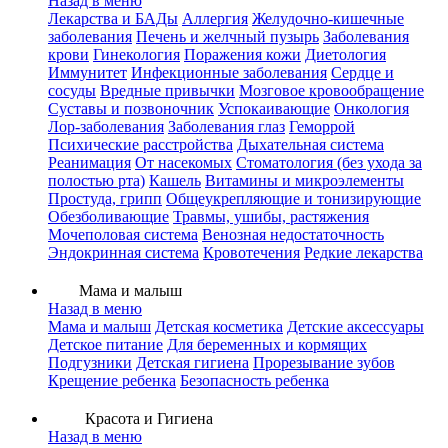
Назад в меню
Лекарства и БАДы
Аллергия
Желудочно-кишечные
заболевания
Печень и желчный пузырь
Заболевания
крови
Гинекология
Поражения кожи
Диетология
Иммунитет
Инфекционные заболевания
Сердце и
сосуды
Вредные привычки
Мозговое кровообращение
Суставы и позвоночник
Успокаивающие
Онкология
Лор-заболевания
Заболевания глаз
Геморрой
Психические расстройства
Дыхательная система
Реанимация
От насекомых
Стоматология (без ухода за
полостью рта)
Кашель
Витамины и микроэлементы
Простуда, грипп
Общеукрепляющие и тонизирующие
Обезболивающие
Травмы, ушибы, растяжения
Мочеполовая система
Венозная недостаточность
Эндокринная система
Кровотечения
Редкие лекарства
Мама и малыш
Назад в меню
Мама и малыш
Детская косметика
Детские аксессуары
Детское питание
Для беременных и кормящих
Подгузники
Детская гигиена
Прорезывание зубов
Крещение ребенка
Безопасность ребенка
Красота и Гигиена
Назад в меню