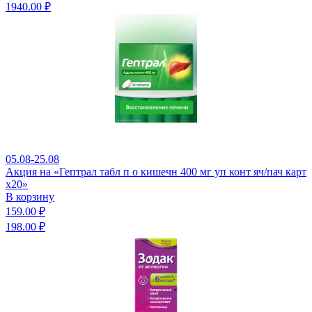
1940.00 ₽
05.08-25.08
Акция на «Гептрал табл п о кишечн 400 мг уп конт яч/пач карт
x20»
В корзину
159.00 ₽
198.00 ₽