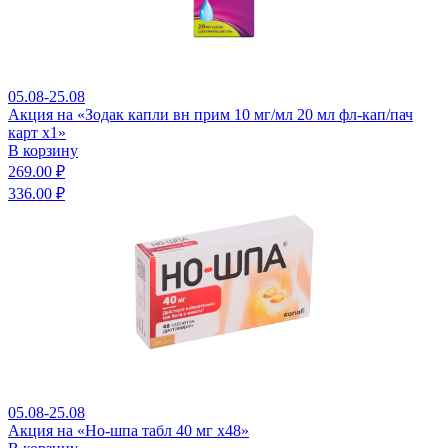
05.08-25.08
Акция на «Зодак капли вн прим 10 мг/мл 20 мл фл-кап/пач
карт x1»
В корзину
269.00 ₽
336.00 ₽
05.08-25.08
Акция на «Но-шпа табл 40 мг x48»