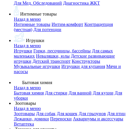
Для Мед. Обследований
Диагностика ЖКТ
Интимные товары
Назад в меню
Интимные товары
Интим-комфорт
Контрацепция
(местная)
Для потенции
Игрушки
Назад в меню
Игрушки
Горки, песочницы, бассейны
Для самых
маленьких
Неваляшки, юлы
Детские развивающие
игрушки
Детский транспорт
Конструкторы
Музыкальные игрушки
Игрушки для купания
Мячи и
насосы
Бытовая химия
Назад в меню
Бытовая химия
Для стирки
Для ванной
Для кухни
Для
уборки
Зоотовары
Назад в меню
Зоотовары
Для собак
Для кошек
Для грызунов
Для птиц
Лежанки, домики
Переноски
Аквариумы и аксессуары
Ветаптека