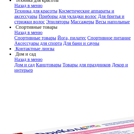
Техника для красоты
Назад в меню
Техника для красоты
Косметические аппараты и
аксессуары
Приборы для укладки волос
Для бритья и
стрижки волос
Эпиляторы
Массажеры
Весы напольные
Спортивные товары
Назад в меню
Спортивные товары
Йога, пилатес
Спортивное питание
Аксессуары для спорта
Для бани и сауны
Контактные линзы
Дом и сад
Назад в меню
Дом и сад
Канцтовары
Товары для праздников
Декор и
интерьер