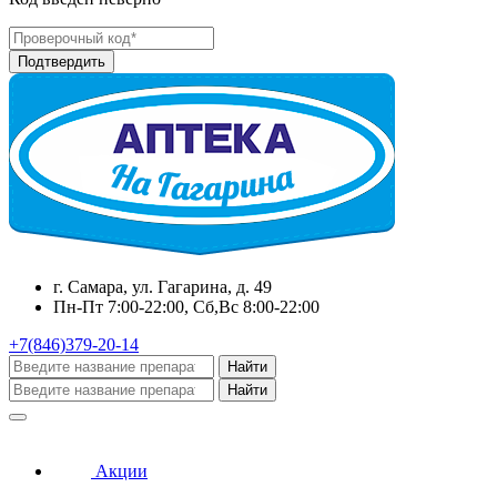
г. Самара, ул. Гагарина, д. 49
Пн-Пт 7:00-22:00, Сб,Вс 8:00-22:00
+7(846)379-20-14
Найти
Найти
Акции