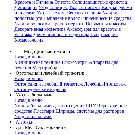
Красота и Гигиена
От пота
Солнцезащитные средства
Депиляция
Уход за лицом
Уход за ногами
Уход за руками
и ногтями
Уход за телом
Женская гигиена
Уход за
полостью рта
Выпадение волос
Гигиенические средства
Уход за волосами
Против перхоти
Витамины красоты
Декоративная косметика
Аксессуары для красоты и
макияжа
Для маникюра и педикюра
Парфюмерия
Косметология
Медицинская техника
Назад в меню
Медицинская техника
Глюкометры
Аппараты для
лечения
Мед.приборы
Ортопедия и лечебный трикотаж
Назад в меню
Ортопедия и лечебный трикотаж
Лечебный трикотаж
Ортопедические изделия
Уход за больными
Назад в меню
Уход за больными
Для посещения ЛПУ
Перевязочные
средства
Пластыри
Шприцы, системы для растворов
Уход за больными
Аптечки
Для Мед. Обследований
Назад в меню