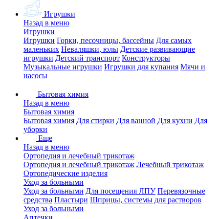
Игрушки
Назад в меню
Игрушки
Игрушки
Горки, песочницы, бассейны
Для самых
маленьких
Неваляшки, юлы
Детские развивающие
игрушки
Детский транспорт
Конструкторы
Музыкальные игрушки
Игрушки для купания
Мячи и
насосы
Бытовая химия
Назад в меню
Бытовая химия
Бытовая химия
Для стирки
Для ванной
Для кухни
Для
уборки
Еще
Назад в меню
Ортопедия и лечебный трикотаж
Ортопедия и лечебный трикотаж
Лечебный трикотаж
Ортопедические изделия
Уход за больными
Уход за больными
Для посещения ЛПУ
Перевязочные
средства
Пластыри
Шприцы, системы для растворов
Уход за больными
Аптечки