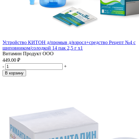
Устройство КИТОН д/промыв д/взросл+средство Рецепт №4 с
шиповником/солодкой 14 пак 2,5 г x1
Витамин Продукт ООО
449.00 ₽
-
+
В корзину