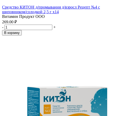
Средство КИТОН д/промывания д/взросл Рецепт №4 с
шиповником/солодкой 2,5 г x14
Витамин Продукт ООО
269.00 ₽
-
+
В корзину