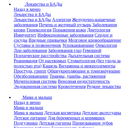
Лекарства и БАДы
Назад в меню
Лекарства и БАДы
Лекарства и БАДы
Аллергия
Желудочно-кишечные
заболевания
Печень и желчный пузырь
Заболевания
крови
Гинекология
Поражения кожи
Диетология
Иммунитет
Инфекционные заболевания
Сердце и
сосуды
Вредные привычки
Мозговое кровообращение
Суставы и позвоночник
Успокаивающие
Онкология
Лор-заболевания
Заболевания глаз
Геморрой
Психические расстройства
Дыхательная система
Реанимация
От насекомых
Стоматология (без ухода за
полостью рта)
Кашель
Витамины и микроэлементы
Простуда, грипп
Общеукрепляющие и тонизирующие
Обезболивающие
Травмы, ушибы, растяжения
Мочеполовая система
Венозная недостаточность
Эндокринная система
Кровотечения
Редкие лекарства
Мама и малыш
Назад в меню
Мама и малыш
Мама и малыш
Детская косметика
Детские аксессуары
Детское питание
Для беременных и кормящих
Подгузники
Детская гигиена
Прорезывание зубов