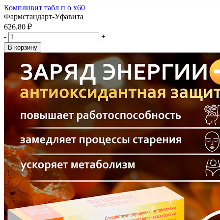
Компливит табл п о x60
Фармстандарт-Уфавита
626.80 ₽
-
+
В корзину