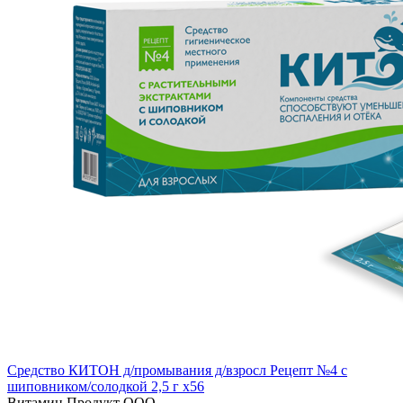
Средство КИТОН д/промывания д/взросл Рецепт №4 с
шиповником/солодкой 2,5 г x56
Витамин Продукт ООО