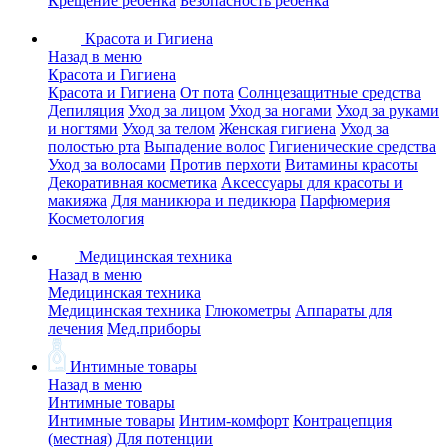
Крещение ребенка
Безопасность ребенка
Красота и Гигиена
Назад в меню
Красота и Гигиена
Красота и Гигиена
От пота
Солнцезащитные средства
Депиляция
Уход за лицом
Уход за ногами
Уход за руками
и ногтями
Уход за телом
Женская гигиена
Уход за
полостью рта
Выпадение волос
Гигиенические средства
Уход за волосами
Против перхоти
Витамины красоты
Декоративная косметика
Аксессуары для красоты и
макияжа
Для маникюра и педикюра
Парфюмерия
Косметология
Медицинская техника
Назад в меню
Медицинская техника
Медицинская техника
Глюкометры
Аппараты для
лечения
Мед.приборы
Интимные товары
Назад в меню
Интимные товары
Интимные товары
Интим-комфорт
Контрацепция
(местная)
Для потенции