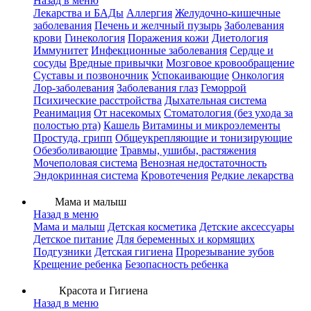
Назад в меню
Лекарства и БАДы
Аллергия
Желудочно-кишечные
заболевания
Печень и желчный пузырь
Заболевания
крови
Гинекология
Поражения кожи
Диетология
Иммунитет
Инфекционные заболевания
Сердце и
сосуды
Вредные привычки
Мозговое кровообращение
Суставы и позвоночник
Успокаивающие
Онкология
Лор-заболевания
Заболевания глаз
Геморрой
Психические расстройства
Дыхательная система
Реанимация
От насекомых
Стоматология (без ухода за
полостью рта)
Кашель
Витамины и микроэлементы
Простуда, грипп
Общеукрепляющие и тонизирующие
Обезболивающие
Травмы, ушибы, растяжения
Мочеполовая система
Венозная недостаточность
Эндокринная система
Кровотечения
Редкие лекарства
Мама и малыш
Назад в меню
Мама и малыш
Детская косметика
Детские аксессуары
Детское питание
Для беременных и кормящих
Подгузники
Детская гигиена
Прорезывание зубов
Крещение ребенка
Безопасность ребенка
Красота и Гигиена
Назад в меню