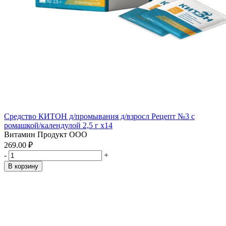
Средство КИТОН д/промывания д/взросл Рецепт №3 с
ромашкой/календулой 2,5 г x14
Витамин Продукт ООО
269.00 ₽
-
+
В корзину