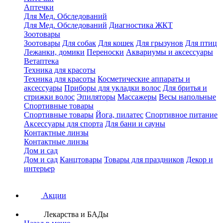
Аптечки
Для Мед. Обследований
Для Мед. Обследований
Диагностика ЖКТ
Зоотовары
Зоотовары
Для собак
Для кошек
Для грызунов
Для птиц
Лежанки, домики
Переноски
Аквариумы и аксессуары
Ветаптека
Техника для красоты
Техника для красоты
Косметические аппараты и
аксессуары
Приборы для укладки волос
Для бритья и
стрижки волос
Эпиляторы
Массажеры
Весы напольные
Спортивные товары
Спортивные товары
Йога, пилатес
Спортивное питание
Аксессуары для спорта
Для бани и сауны
Контактные линзы
Контактные линзы
Дом и сад
Дом и сад
Канцтовары
Товары для праздников
Декор и
интерьер
Акции
Лекарства и БАДы