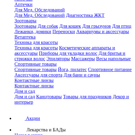
Аптечки
Для Мед. Обследований
Для Мед. Обследований
Диагностика ЖКТ
Зоотовары
Зоотовары
Для собак
Для кошек
Для грызунов
Для птиц
Лежанки, домики
Переноски
Аквариумы и аксессуары
Ветаптека
Техника для красоты
Техника для красоты
Косметические аппараты и
аксессуары
Приборы для укладки волос
Для бритья и
стрижки волос
Эпиляторы
Массажеры
Весы напольные
Спортивные товары
Спортивные товары
Йога, пилатес
Спортивное питание
Аксессуары для спорта
Для бани и сауны
Контактные линзы
Контактные линзы
Дом и сад
Дом и сад
Канцтовары
Товары для праздников
Декор и
интерьер
Акции
Лекарства и БАДы