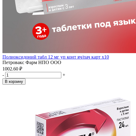
Полиоксидоний табл 12 мг уп конт яч/пач карт x10
Петровакс Фарм НПО ООО
1002.60 ₽
-
+
В корзину