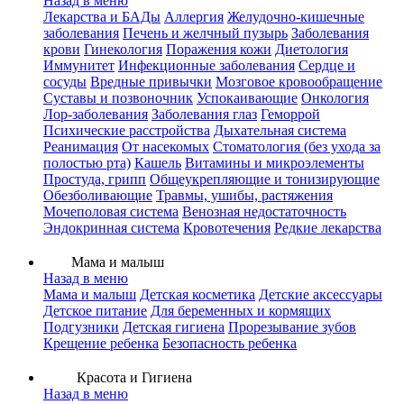
Назад в меню
Лекарства и БАДы
Аллергия
Желудочно-кишечные
заболевания
Печень и желчный пузырь
Заболевания
крови
Гинекология
Поражения кожи
Диетология
Иммунитет
Инфекционные заболевания
Сердце и
сосуды
Вредные привычки
Мозговое кровообращение
Суставы и позвоночник
Успокаивающие
Онкология
Лор-заболевания
Заболевания глаз
Геморрой
Психические расстройства
Дыхательная система
Реанимация
От насекомых
Стоматология (без ухода за
полостью рта)
Кашель
Витамины и микроэлементы
Простуда, грипп
Общеукрепляющие и тонизирующие
Обезболивающие
Травмы, ушибы, растяжения
Мочеполовая система
Венозная недостаточность
Эндокринная система
Кровотечения
Редкие лекарства
Мама и малыш
Назад в меню
Мама и малыш
Детская косметика
Детские аксессуары
Детское питание
Для беременных и кормящих
Подгузники
Детская гигиена
Прорезывание зубов
Крещение ребенка
Безопасность ребенка
Красота и Гигиена
Назад в меню