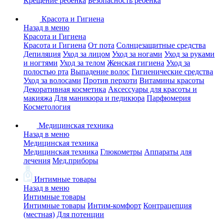
Крещение ребенка
Безопасность ребенка
Красота и Гигиена
Назад в меню
Красота и Гигиена
Красота и Гигиена
От пота
Солнцезащитные средства
Депиляция
Уход за лицом
Уход за ногами
Уход за руками
и ногтями
Уход за телом
Женская гигиена
Уход за
полостью рта
Выпадение волос
Гигиенические средства
Уход за волосами
Против перхоти
Витамины красоты
Декоративная косметика
Аксессуары для красоты и
макияжа
Для маникюра и педикюра
Парфюмерия
Косметология
Медицинская техника
Назад в меню
Медицинская техника
Медицинская техника
Глюкометры
Аппараты для
лечения
Мед.приборы
Интимные товары
Назад в меню
Интимные товары
Интимные товары
Интим-комфорт
Контрацепция
(местная)
Для потенции