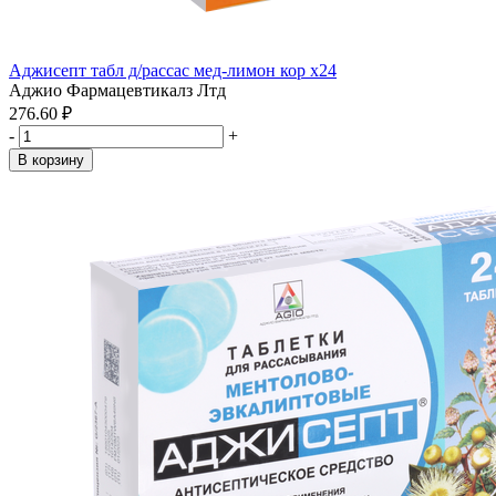
Аджисепт табл д/рассас мед-лимон кор x24
Аджио Фармацевтикалз Лтд
276.60 ₽
-
+
В корзину