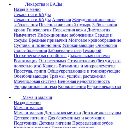
Лекарства и БАДы
Назад в меню
Лекарства и БАДы
Лекарства и БАДы
Аллергия
Желудочно-кишечные
заболевания
Печень и желчный пузырь
Заболевания
крови
Гинекология
Поражения кожи
Диетология
Иммунитет
Инфекционные заболевания
Сердце и
сосуды
Вредные привычки
Мозговое кровообращение
Суставы и позвоночник
Успокаивающие
Онкология
Лор-заболевания
Заболевания глаз
Геморрой
Психические расстройства
Дыхательная система
Реанимация
От насекомых
Стоматология (без ухода за
полостью рта)
Кашель
Витамины и микроэлементы
Простуда, грипп
Общеукрепляющие и тонизирующие
Обезболивающие
Травмы, ушибы, растяжения
Мочеполовая система
Венозная недостаточность
Эндокринная система
Кровотечения
Редкие лекарства
Мама и малыш
Назад в меню
Мама и малыш
Мама и малыш
Детская косметика
Детские аксессуары
Детское питание
Для беременных и кормящих
Подгузники
Детская гигиена
Прорезывание зубов