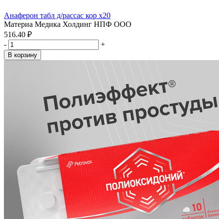
Анаферон табл д/рассас кор x20
Материа Медика Холдинг НПФ ООО
516.40 ₽
-
+
В корзину