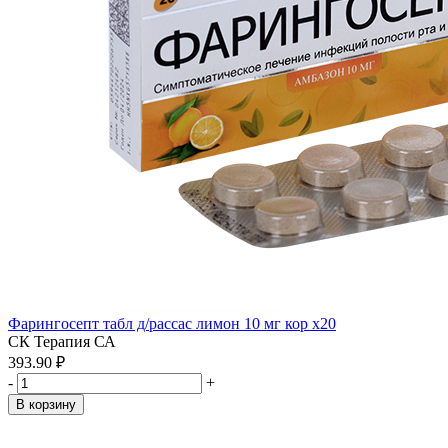
Фарингосепт табл д/рассас лимон 10 мг кор x20
СК Терапия СА
393.90 ₽
-
+
В корзину