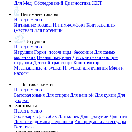
Для Мед. Обследований
Диагностика ЖКТ
Интимные товары
Назад в меню
Интимные товары
Интим-комфорт
Контрацепция
(местная)
Для потенции
Игрушки
Назад в меню
Игрушки
Горки, песочницы, бассейны
Для самых
маленьких
Неваляшки, юлы
Детские развивающие
игрушки
Детский транспорт
Конструкторы
Музыкальные игрушки
Игрушки для купания
Мячи и
насосы
Бытовая химия
Назад в меню
Бытовая химия
Для стирки
Для ванной
Для кухни
Для
уборки
Зоотовары
Назад в меню
Зоотовары
Для собак
Для кошек
Для грызунов
Для птиц
Лежанки, домики
Переноски
Аквариумы и аксессуары
Ветаптека