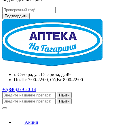
г. Самара, ул. Гагарина, д. 49
Пн-Пт 7:00-22:00, Сб,Вс 8:00-22:00
+7(846)379-20-14
Найти
Найти
Акции