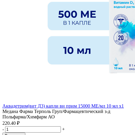
Аквадетрим(вит Д3) капли вн прим 15000 МЕ/мл 10 мл x1
Медана Фарма Терполь Груп/Фармацевтический з-д
Польфарма/Химфарм АО
220.40 ₽
-
+