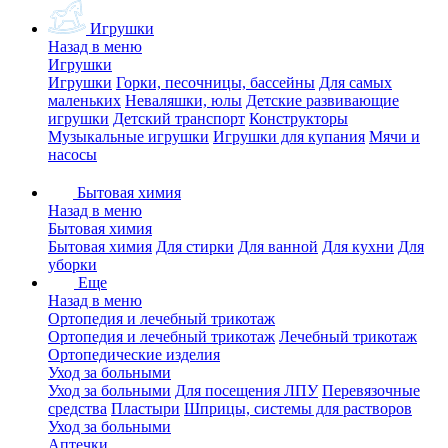
Игрушки
Назад в меню
Игрушки
Игрушки
Горки, песочницы, бассейны
Для самых
маленьких
Неваляшки, юлы
Детские развивающие
игрушки
Детский транспорт
Конструкторы
Музыкальные игрушки
Игрушки для купания
Мячи и
насосы
Бытовая химия
Назад в меню
Бытовая химия
Бытовая химия
Для стирки
Для ванной
Для кухни
Для
уборки
Еще
Назад в меню
Ортопедия и лечебный трикотаж
Ортопедия и лечебный трикотаж
Лечебный трикотаж
Ортопедические изделия
Уход за больными
Уход за больными
Для посещения ЛПУ
Перевязочные
средства
Пластыри
Шприцы, системы для растворов
Уход за больными
Аптечки