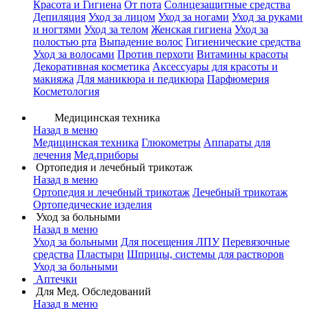
Красота и Гигиена
От пота
Солнцезащитные средства
Депиляция
Уход за лицом
Уход за ногами
Уход за руками
и ногтями
Уход за телом
Женская гигиена
Уход за
полостью рта
Выпадение волос
Гигиенические средства
Уход за волосами
Против перхоти
Витамины красоты
Декоративная косметика
Аксессуары для красоты и
макияжа
Для маникюра и педикюра
Парфюмерия
Косметология
Медицинская техника
Назад в меню
Медицинская техника
Глюкометры
Аппараты для
лечения
Мед.приборы
Ортопедия и лечебный трикотаж
Назад в меню
Ортопедия и лечебный трикотаж
Лечебный трикотаж
Ортопедические изделия
Уход за больными
Назад в меню
Уход за больными
Для посещения ЛПУ
Перевязочные
средства
Пластыри
Шприцы, системы для растворов
Уход за больными
Аптечки
Для Мед. Обследований
Назад в меню