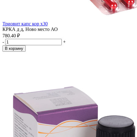
Триовит капс кор x30
КРКА д д, Ново место АО
780.40 ₽
-
+
В корзину