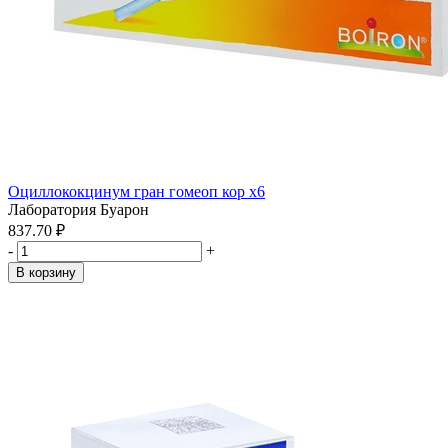
Оциллококцинум гран гомеоп кор x6
Лаборатория Буарон
837.70 ₽
-
+
В корзину