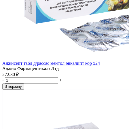
Аджисепт табл д/рассас ментол-эвкалипт кор x24
Аджио Фармацевтикалз Лтд
272.80 ₽
-
+
В корзину