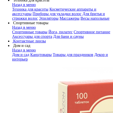
Техника для красоты
Назад в меню
Техника для красоты
Косметические аппараты и
аксессуары
Приборы для укладки волос
Для бритья и
стрижки волос
Эпиляторы
Массажеры
Весы напольные
Спортивные товары
Назад в меню
Спортивные товары
Йога, пилатес
Спортивное питание
Аксессуары для спорта
Для бани и сауны
Контактные линзы
Дом и сад
Назад в меню
Дом и сад
Канцтовары
Товары для праздников
Декор и
интерьер