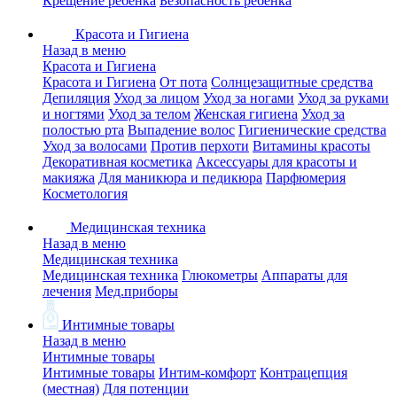
Крещение ребенка
Безопасность ребенка
Красота и Гигиена
Назад в меню
Красота и Гигиена
Красота и Гигиена
От пота
Солнцезащитные средства
Депиляция
Уход за лицом
Уход за ногами
Уход за руками
и ногтями
Уход за телом
Женская гигиена
Уход за
полостью рта
Выпадение волос
Гигиенические средства
Уход за волосами
Против перхоти
Витамины красоты
Декоративная косметика
Аксессуары для красоты и
макияжа
Для маникюра и педикюра
Парфюмерия
Косметология
Медицинская техника
Назад в меню
Медицинская техника
Медицинская техника
Глюкометры
Аппараты для
лечения
Мед.приборы
Интимные товары
Назад в меню
Интимные товары
Интимные товары
Интим-комфорт
Контрацепция
(местная)
Для потенции