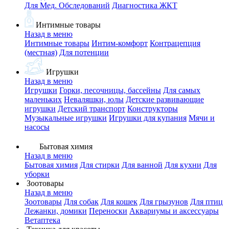
Для Мед. Обследований
Диагностика ЖКТ
Интимные товары
Назад в меню
Интимные товары
Интим-комфорт
Контрацепция
(местная)
Для потенции
Игрушки
Назад в меню
Игрушки
Горки, песочницы, бассейны
Для самых
маленьких
Неваляшки, юлы
Детские развивающие
игрушки
Детский транспорт
Конструкторы
Музыкальные игрушки
Игрушки для купания
Мячи и
насосы
Бытовая химия
Назад в меню
Бытовая химия
Для стирки
Для ванной
Для кухни
Для
уборки
Зоотовары
Назад в меню
Зоотовары
Для собак
Для кошек
Для грызунов
Для птиц
Лежанки, домики
Переноски
Аквариумы и аксессуары
Ветаптека