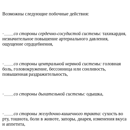
Возможны следующие побочные действия:
·
со стороны сердечно-сосудистой системы:
тахикардия,
, , , , , , , ,
незначительное повышение артериального давления,
ощущение сердцебиения,
·
со стороны центральной нервной системы:
головная
, , , , , , , ,
боль, головокружение, бессонница или сонливость,
повышенная раздражительность,
·
со стороны дыхательной системы:
одышка,
, , , , , , , ,
·
со стороны желудочно-кишечного тракта:
сухость во
, , , , , , , ,
рту, тошнота, боли в животе, запоры, диарея, изменения вкуса
и аппетита,