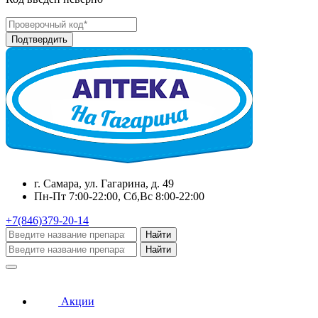
г. Самара, ул. Гагарина, д. 49
Пн-Пт 7:00-22:00, Сб,Вс 8:00-22:00
+7(846)379-20-14
Найти
Найти
Акции