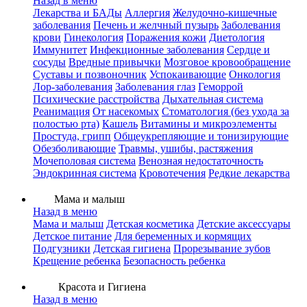
Назад в меню
Лекарства и БАДы
Аллергия
Желудочно-кишечные
заболевания
Печень и желчный пузырь
Заболевания
крови
Гинекология
Поражения кожи
Диетология
Иммунитет
Инфекционные заболевания
Сердце и
сосуды
Вредные привычки
Мозговое кровообращение
Суставы и позвоночник
Успокаивающие
Онкология
Лор-заболевания
Заболевания глаз
Геморрой
Психические расстройства
Дыхательная система
Реанимация
От насекомых
Стоматология (без ухода за
полостью рта)
Кашель
Витамины и микроэлементы
Простуда, грипп
Общеукрепляющие и тонизирующие
Обезболивающие
Травмы, ушибы, растяжения
Мочеполовая система
Венозная недостаточность
Эндокринная система
Кровотечения
Редкие лекарства
Мама и малыш
Назад в меню
Мама и малыш
Детская косметика
Детские аксессуары
Детское питание
Для беременных и кормящих
Подгузники
Детская гигиена
Прорезывание зубов
Крещение ребенка
Безопасность ребенка
Красота и Гигиена
Назад в меню