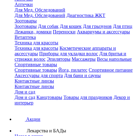
Аптечки
Для Мед. Обследований
Для Мед. Обследований
Диагностика ЖКТ
Зоотовары
Зоотовары
Для собак
Для кошек
Для грызунов
Для птиц
Лежанки, домики
Переноски
Аквариумы и аксессуары
Ветаптека
Техника для красоты
Техника для красоты
Косметические аппараты и
аксессуары
Приборы для укладки волос
Для бритья и
стрижки волос
Эпиляторы
Массажеры
Весы напольные
Спортивные товары
Спортивные товары
Йога, пилатес
Спортивное питание
Аксессуары для спорта
Для бани и сауны
Контактные линзы
Контактные линзы
Дом и сад
Дом и сад
Канцтовары
Товары для праздников
Декор и
интерьер
Акции
Лекарства и БАДы