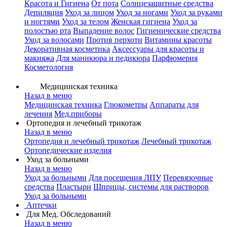
Красота и Гигиена
От пота
Солнцезащитные средства
Депиляция
Уход за лицом
Уход за ногами
Уход за руками
и ногтями
Уход за телом
Женская гигиена
Уход за
полостью рта
Выпадение волос
Гигиенические средства
Уход за волосами
Против перхоти
Витамины красоты
Декоративная косметика
Аксессуары для красоты и
макияжа
Для маникюра и педикюра
Парфюмерия
Косметология
Медицинская техника
Назад в меню
Медицинская техника
Глюкометры
Аппараты для
лечения
Мед.приборы
Ортопедия и лечебный трикотаж
Назад в меню
Ортопедия и лечебный трикотаж
Лечебный трикотаж
Ортопедические изделия
Уход за больными
Назад в меню
Уход за больными
Для посещения ЛПУ
Перевязочные
средства
Пластыри
Шприцы, системы для растворов
Уход за больными
Аптечки
Для Мед. Обследований
Назад в меню