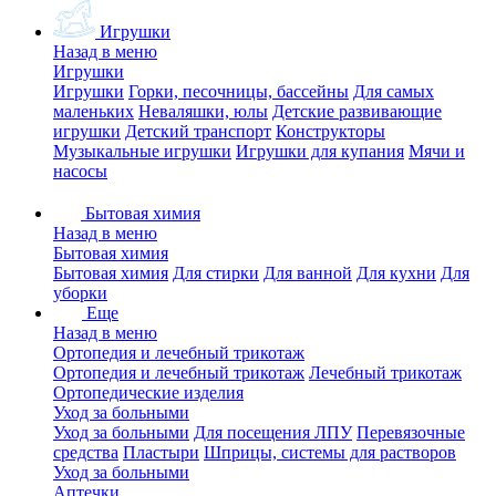
Игрушки
Назад в меню
Игрушки
Игрушки
Горки, песочницы, бассейны
Для самых
маленьких
Неваляшки, юлы
Детские развивающие
игрушки
Детский транспорт
Конструкторы
Музыкальные игрушки
Игрушки для купания
Мячи и
насосы
Бытовая химия
Назад в меню
Бытовая химия
Бытовая химия
Для стирки
Для ванной
Для кухни
Для
уборки
Еще
Назад в меню
Ортопедия и лечебный трикотаж
Ортопедия и лечебный трикотаж
Лечебный трикотаж
Ортопедические изделия
Уход за больными
Уход за больными
Для посещения ЛПУ
Перевязочные
средства
Пластыри
Шприцы, системы для растворов
Уход за больными
Аптечки