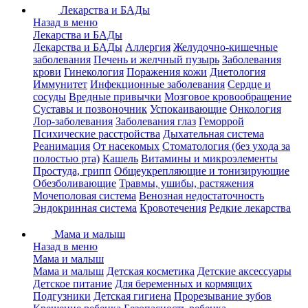
Лекарства и БАДы
Назад в меню
Лекарства и БАДы
Лекарства и БАДы
Аллергия
Желудочно-кишечные
заболевания
Печень и желчный пузырь
Заболевания
крови
Гинекология
Поражения кожи
Диетология
Иммунитет
Инфекционные заболевания
Сердце и
сосуды
Вредные привычки
Мозговое кровообращение
Суставы и позвоночник
Успокаивающие
Онкология
Лор-заболевания
Заболевания глаз
Геморрой
Психические расстройства
Дыхательная система
Реанимация
От насекомых
Стоматология (без ухода за
полостью рта)
Кашель
Витамины и микроэлементы
Простуда, грипп
Общеукрепляющие и тонизирующие
Обезболивающие
Травмы, ушибы, растяжения
Мочеполовая система
Венозная недостаточность
Эндокринная система
Кровотечения
Редкие лекарства
Мама и малыш
Назад в меню
Мама и малыш
Мама и малыш
Детская косметика
Детские аксессуары
Детское питание
Для беременных и кормящих
Подгузники
Детская гигиена
Прорезывание зубов