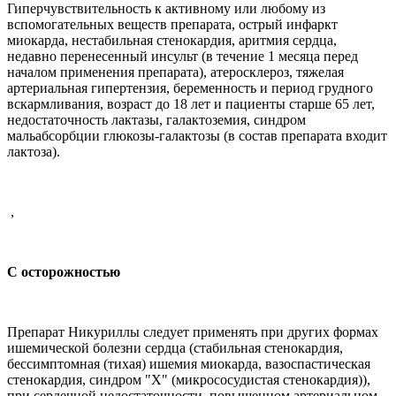
Гиперчувствительность к активному или любому из
вспомогательных веществ препарата, острый инфаркт
миокарда, нестабильная стенокардия, аритмия сердца,
недавно перенесенный инсульт (в течение 1 месяца перед
началом применения препарата), атеросклероз, тяжелая
артериальная гипертензия, беременность и период грудного
вскармливания, возраст до 18 лет и пациенты старше 65 лет,
недостаточность лактазы, галактоземия, синдром
мальабсорбции глюкозы-галактозы (в состав препарата входит
лактоза).
,
С осторожностью
Препарат Никуриллы следует применять при других формах
ишемической болезни сердца (стабильная стенокардия,
бессимптомная (тихая) ишемия миокарда, вазоспастическая
стенокардия, синдром "X" (микрососудистая стенокардия)),
при сердечной недостаточности, повышенном артериальном