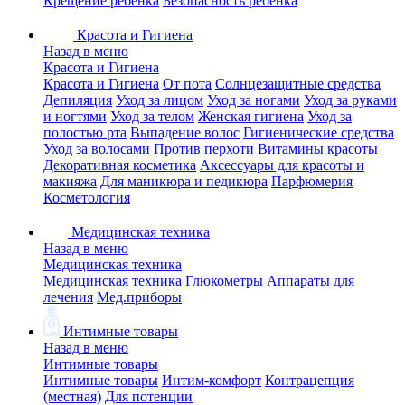
Крещение ребенка
Безопасность ребенка
Красота и Гигиена
Назад в меню
Красота и Гигиена
Красота и Гигиена
От пота
Солнцезащитные средства
Депиляция
Уход за лицом
Уход за ногами
Уход за руками
и ногтями
Уход за телом
Женская гигиена
Уход за
полостью рта
Выпадение волос
Гигиенические средства
Уход за волосами
Против перхоти
Витамины красоты
Декоративная косметика
Аксессуары для красоты и
макияжа
Для маникюра и педикюра
Парфюмерия
Косметология
Медицинская техника
Назад в меню
Медицинская техника
Медицинская техника
Глюкометры
Аппараты для
лечения
Мед.приборы
Интимные товары
Назад в меню
Интимные товары
Интимные товары
Интим-комфорт
Контрацепция
(местная)
Для потенции