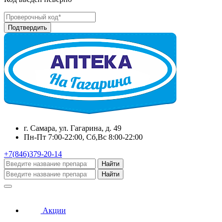
г. Самара, ул. Гагарина, д. 49
Пн-Пт 7:00-22:00, Сб,Вс 8:00-22:00
+7(846)379-20-14
Найти
Найти
Акции