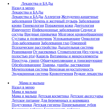
Лекарства и БАДы
Назад в меню
Лекарства и БАДы
Лекарства и БАДы
Аллергия
Желудочно-кишечные
заболевания
Печень и желчный пузырь
Заболевания
крови
Гинекология
Поражения кожи
Диетология
Иммунитет
Инфекционные заболевания
Сердце и
сосуды
Вредные привычки
Мозговое кровообращение
Суставы и позвоночник
Успокаивающие
Онкология
Лор-заболевания
Заболевания глаз
Геморрой
Психические расстройства
Дыхательная система
Реанимация
От насекомых
Стоматология (без ухода за
полостью рта)
Кашель
Витамины и микроэлементы
Простуда, грипп
Общеукрепляющие и тонизирующие
Обезболивающие
Травмы, ушибы, растяжения
Мочеполовая система
Венозная недостаточность
Эндокринная система
Кровотечения
Редкие лекарства
Мама и малыш
Назад в меню
Мама и малыш
Мама и малыш
Детская косметика
Детские аксессуары
Детское питание
Для беременных и кормящих
Подгузники
Детская гигиена
Прорезывание зубов