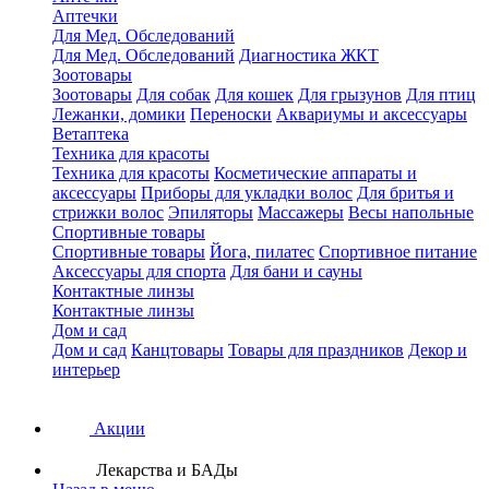
Аптечки
Для Мед. Обследований
Для Мед. Обследований
Диагностика ЖКТ
Зоотовары
Зоотовары
Для собак
Для кошек
Для грызунов
Для птиц
Лежанки, домики
Переноски
Аквариумы и аксессуары
Ветаптека
Техника для красоты
Техника для красоты
Косметические аппараты и
аксессуары
Приборы для укладки волос
Для бритья и
стрижки волос
Эпиляторы
Массажеры
Весы напольные
Спортивные товары
Спортивные товары
Йога, пилатес
Спортивное питание
Аксессуары для спорта
Для бани и сауны
Контактные линзы
Контактные линзы
Дом и сад
Дом и сад
Канцтовары
Товары для праздников
Декор и
интерьер
Акции
Лекарства и БАДы