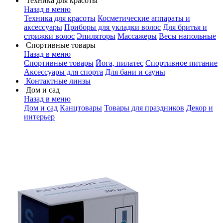
Техника для красоты
Назад в меню
Техника для красоты
Косметические аппараты и
аксессуары
Приборы для укладки волос
Для бритья и
стрижки волос
Эпиляторы
Массажеры
Весы напольные
Спортивные товары
Назад в меню
Спортивные товары
Йога, пилатес
Спортивное питание
Аксессуары для спорта
Для бани и сауны
Контактные линзы
Дом и сад
Назад в меню
Дом и сад
Канцтовары
Товары для праздников
Декор и
интерьер