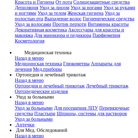
Красота и Гигиена
От пота
Солнцезащитные средства
Депиляция
Уход за лицом
Уход за ногами
Уход за руками
и ногтями
Уход за телом
Женская гигиена
Уход за
полостью рта
Выпадение волос
Гигиенические средства
Уход за волосами
Против перхоти
Витамины красоты
Декоративная косметика
Аксессуары для красоты и
макияжа
Для маникюра и педикюра
Парфюмерия
Косметология
Медицинская техника
Назад в меню
Медицинская техника
Глюкометры
Аппараты для
лечения
Мед.приборы
Ортопедия и лечебный трикотаж
Назад в меню
Ортопедия и лечебный трикотаж
Лечебный трикотаж
Ортопедические изделия
Уход за больными
Назад в меню
Уход за больными
Для посещения ЛПУ
Перевязочные
средства
Пластыри
Шприцы, системы для растворов
Уход за больными
Аптечки
Для Мед. Обследований
Назад в меню