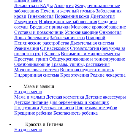
Назад в меню
Лекарства и БАДы
Аллергия
Желудочно-кишечные
заболевания
Печень и желчный пузырь
Заболевания
крови
Гинекология
Поражения кожи
Диетология
Иммунитет
Инфекционные заболевания
Сердце и
сосуды
Вредные привычки
Мозговое кровообращение
Суставы и позвоночник
Успокаивающие
Онкология
Лор-заболевания
Заболевания глаз
Геморрой
Психические расстройства
Дыхательная система
Реанимация
От насекомых
Стоматология (без ухода за
полостью рта)
Кашель
Витамины и микроэлементы
Простуда, грипп
Общеукрепляющие и тонизирующие
Обезболивающие
Травмы, ушибы, растяжения
Мочеполовая система
Венозная недостаточность
Эндокринная система
Кровотечения
Редкие лекарства
Мама и малыш
Назад в меню
Мама и малыш
Детская косметика
Детские аксессуары
Детское питание
Для беременных и кормящих
Подгузники
Детская гигиена
Прорезывание зубов
Крещение ребенка
Безопасность ребенка
Красота и Гигиена
Назад в меню