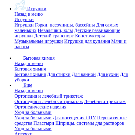
Игрушки
Назад в меню
Игрушки
Игрушки
Горки, песочницы, бассейны
Для самых
маленьких
Неваляшки, юлы
Детские развивающие
игрушки
Детский транспорт
Конструкторы
Музыкальные игрушки
Игрушки для купания
Мячи и
насосы
Бытовая химия
Назад в меню
Бытовая химия
Бытовая химия
Для стирки
Для ванной
Для кухни
Для
уборки
Еще
Назад в меню
Ортопедия и лечебный трикотаж
Ортопедия и лечебный трикотаж
Лечебный трикотаж
Ортопедические изделия
Уход за больными
Уход за больными
Для посещения ЛПУ
Перевязочные
средства
Пластыри
Шприцы, системы для растворов
Уход за больными
Аптечки