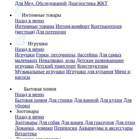
Для Мед. Обследований
Диагностика ЖКТ
Интимные товары
Назад в меню
Интимные товары
Интим-комфорт
Контрацепция
(местная)
Для потенции
Игрушки
Назад в меню
Игрушки
Горки, песочницы, бассейны
Для самых
маленьких
Неваляшки, юлы
Детские развивающие
игрушки
Детский транспорт
Конструкторы
Музыкальные игрушки
Игрушки для купания
Мячи и
насосы
Бытовая химия
Назад в меню
Бытовая химия
Для стирки
Для ванной
Для кухни
Для
уборки
Зоотовары
Назад в меню
Зоотовары
Для собак
Для кошек
Для грызунов
Для птиц
Лежанки, домики
Переноски
Аквариумы и аксессуары
Ветаптека