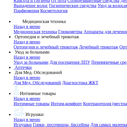
Красота и Гигиена
От пота
Солнцезащитные средства
Де
Выпадение волос
Гигиенические средства
Уход за волоса
Парфюмерия
Косметология
Медицинская техника
Назад в меню
Медицинская техника
Глюкометры
Аппараты для лечени
Ортопедия и лечебный трикотаж
Назад в меню
Ортопедия и лечебный трикотаж
Лечебный трикотаж
Орт
Уход за больными
Назад в меню
Уход за больными
Для посещения ЛПУ
Перевязочные сре
Аптечки
Для Мед. Обследований
Назад в меню
Для Мед. Обследований
Диагностика ЖКТ
Интимные товары
Назад в меню
Интимные товары
Интим-комфорт
Контрацепция (местна
Игрушки
Назад в меню
Игрушки
Горки, песочницы, бассейны
Для самых малень