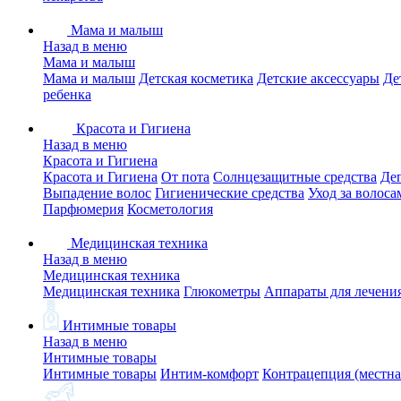
Мама и малыш
Назад в меню
Мама и малыш
Мама и малыш
Детская косметика
Детские аксессуары
Де
ребенка
Красота и Гигиена
Назад в меню
Красота и Гигиена
Красота и Гигиена
От пота
Солнцезащитные средства
Де
Выпадение волос
Гигиенические средства
Уход за волоса
Парфюмерия
Косметология
Медицинская техника
Назад в меню
Медицинская техника
Медицинская техника
Глюкометры
Аппараты для лечени
Интимные товары
Назад в меню
Интимные товары
Интимные товары
Интим-комфорт
Контрацепция (местна