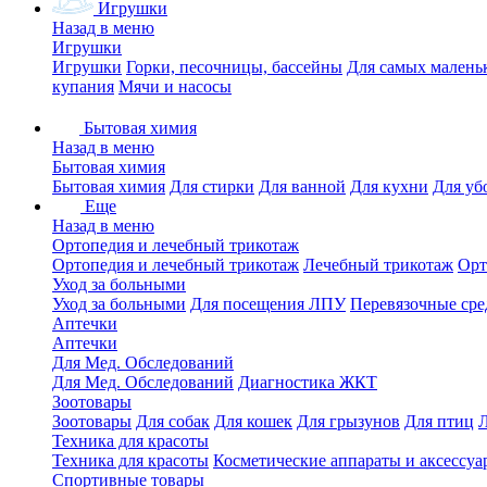
Игрушки
Назад в меню
Игрушки
Игрушки
Горки, песочницы, бассейны
Для самых малень
купания
Мячи и насосы
Бытовая химия
Назад в меню
Бытовая химия
Бытовая химия
Для стирки
Для ванной
Для кухни
Для уб
Еще
Назад в меню
Ортопедия и лечебный трикотаж
Ортопедия и лечебный трикотаж
Лечебный трикотаж
Орт
Уход за больными
Уход за больными
Для посещения ЛПУ
Перевязочные сре
Аптечки
Аптечки
Для Мед. Обследований
Для Мед. Обследований
Диагностика ЖКТ
Зоотовары
Зоотовары
Для собак
Для кошек
Для грызунов
Для птиц
Техника для красоты
Техника для красоты
Косметические аппараты и аксессуа
Спортивные товары