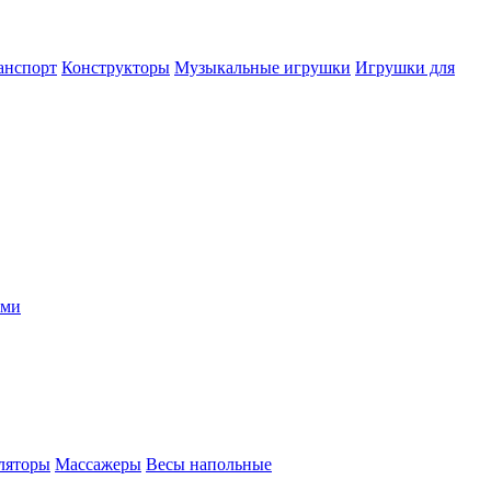
анспорт
Конструкторы
Музыкальные игрушки
Игрушки для
ыми
ляторы
Массажеры
Весы напольные