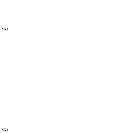
-хх)
-хх)