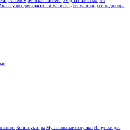
Уход за телом
Женская гигиена
Уход за полостью рта
Аксессуары для красоты и макияжа
Для маникюра и педикюра
ыми
анспорт
Конструкторы
Музыкальные игрушки
Игрушки для