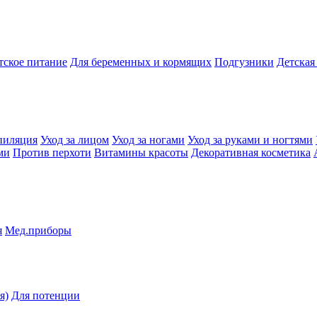
тское питание
Для беременных и кормящих
Подгузники
Детская
пиляция
Уход за лицом
Уход за ногами
Уход за руками и ногтями
ми
Против перхоти
Витамины красоты
Декоративная косметика
я
Мед.приборы
я)
Для потенции