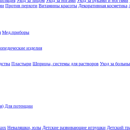
пиляция
Уход за лицом
Уход за ногами
Уход за руками и ногтями
ми
Против перхоти
Витамины красоты
Декоративная косметика
я
Мед.приборы
опедические изделия
дства
Пластыри
Шприцы, системы для растворов
Уход за больн
я)
Для потенции
ких
Неваляшки, юлы
Детские развивающие игрушки
Детский тр