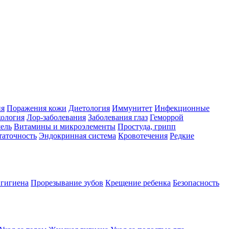
ия
Поражения кожи
Диетология
Иммунитет
Инфекционные
ология
Лор-заболевания
Заболевания глаз
Геморрой
ель
Витамины и микроэлементы
Простуда, грипп
таточность
Эндокринная система
Кровотечения
Редкие
 гигиена
Прорезывание зубов
Крещение ребенка
Безопасность