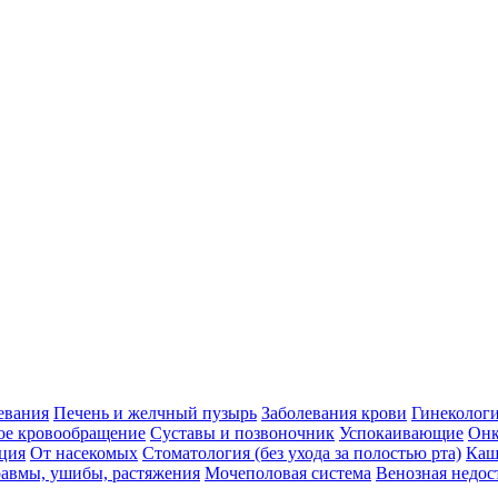
евания
Печень и желчный пузырь
Заболевания крови
Гинеколог
ое кровообращение
Суставы и позвоночник
Успокаивающие
Онк
ция
От насекомых
Стоматология (без ухода за полостью рта)
Каш
авмы, ушибы, растяжения
Мочеполовая система
Венозная недос