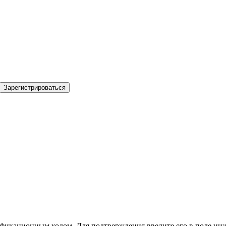
Зарегистрироваться
фикационным кодом. Для подтверждения введите его в поле ниж