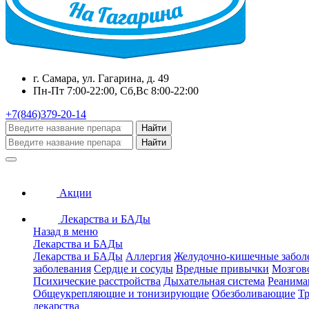
г. Самара, ул. Гагарина, д. 49
Пн-Пт 7:00-22:00, Сб,Вс 8:00-22:00
+7(846)379-20-14
Найти
Найти
Акции
Лекарства и БАДы
Назад в меню
Лекарства и БАДы
Лекарства и БАДы
Аллергия
Желудочно-кишечные забол
заболевания
Сердце и сосуды
Вредные привычки
Мозгов
Психические расстройства
Дыхательная система
Реанима
Общеукрепляющие и тонизирующие
Обезболивающие
Тр
лекарства