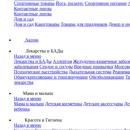
Спортивные товары
Йога, пилатес
Спортивное питание
Контактные линзы
Контактные линзы
Дом и сад
Дом и сад
Канцтовары
Товары для праздников
Декор и и
Акции
Лекарства и БАДы
Назад в меню
Лекарства и БАДы
Аллергия
Желудочно-кишечные забол
заболевания
Сердце и сосуды
Вредные привычки
Мозгов
Психические расстройства
Дыхательная система
Реанима
Общеукрепляющие и тонизирующие
Обезболивающие
Тр
лекарства
Мама и малыш
Назад в меню
Мама и малыш
Детская косметика
Детские аксессуары
Де
ребенка
Красота и Гигиена
Назад в меню