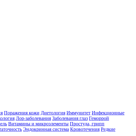
ия
Поражения кожи
Диетология
Иммунитет
Инфекционные
ология
Лор-заболевания
Заболевания глаз
Геморрой
ель
Витамины и микроэлементы
Простуда, грипп
таточность
Эндокринная система
Кровотечения
Редкие