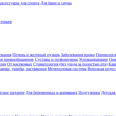
Аксессуары для спорта
Для бани и сауны
нтерьер
евания
Печень и желчный пузырь
Заболевания крови
Гинеколог
ое кровообращение
Суставы и позвоночник
Успокаивающие
Онк
ция
От насекомых
Стоматология (без ухода за полостью рта)
Каш
авмы, ушибы, растяжения
Мочеполовая система
Венозная недос
тское питание
Для беременных и кормящих
Подгузники
Детская