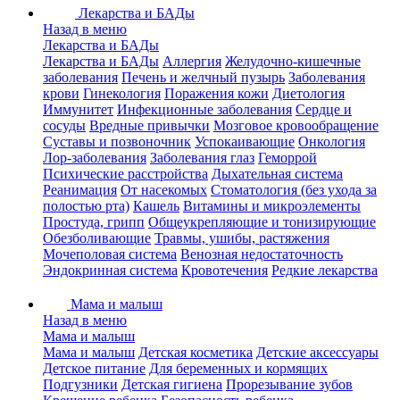
Лекарства и БАДы
Назад в меню
Лекарства и БАДы
Лекарства и БАДы
Аллергия
Желудочно-кишечные
заболевания
Печень и желчный пузырь
Заболевания
крови
Гинекология
Поражения кожи
Диетология
Иммунитет
Инфекционные заболевания
Сердце и
сосуды
Вредные привычки
Мозговое кровообращение
Суставы и позвоночник
Успокаивающие
Онкология
Лор-заболевания
Заболевания глаз
Геморрой
Психические расстройства
Дыхательная система
Реанимация
От насекомых
Стоматология (без ухода за
полостью рта)
Кашель
Витамины и микроэлементы
Простуда, грипп
Общеукрепляющие и тонизирующие
Обезболивающие
Травмы, ушибы, растяжения
Мочеполовая система
Венозная недостаточность
Эндокринная система
Кровотечения
Редкие лекарства
Мама и малыш
Назад в меню
Мама и малыш
Мама и малыш
Детская косметика
Детские аксессуары
Детское питание
Для беременных и кормящих
Подгузники
Детская гигиена
Прорезывание зубов