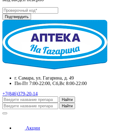
г. Самара, ул. Гагарина, д. 49
Пн-Пт 7:00-22:00, Сб,Вс 8:00-22:00
+7(846)379-20-14
Найти
Найти
Акции