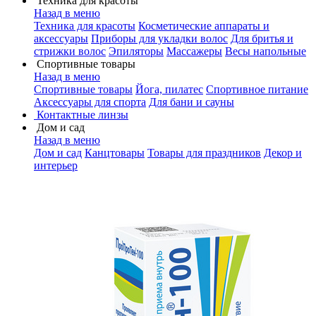
Техника для красоты
Назад в меню
Техника для красоты
Косметические аппараты и
аксессуары
Приборы для укладки волос
Для бритья и
стрижки волос
Эпиляторы
Массажеры
Весы напольные
Спортивные товары
Назад в меню
Спортивные товары
Йога, пилатес
Спортивное питание
Аксессуары для спорта
Для бани и сауны
Контактные линзы
Дом и сад
Назад в меню
Дом и сад
Канцтовары
Товары для праздников
Декор и
интерьер