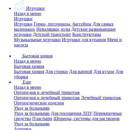
Игрушки
Назад в меню
Игрушки
Игрушки
Горки, песочницы, бассейны
Для самых
маленьких
Неваляшки, юлы
Детские развивающие
игрушки
Детский транспорт
Конструкторы
Музыкальные игрушки
Игрушки для купания
Мячи и
насосы
Бытовая химия
Назад в меню
Бытовая химия
Бытовая химия
Для стирки
Для ванной
Для кухни
Для
уборки
Еще
Назад в меню
Ортопедия и лечебный трикотаж
Ортопедия и лечебный трикотаж
Лечебный трикотаж
Ортопедические изделия
Уход за больными
Уход за больными
Для посещения ЛПУ
Перевязочные
средства
Пластыри
Шприцы, системы для растворов
Уход за больными
Аптечки