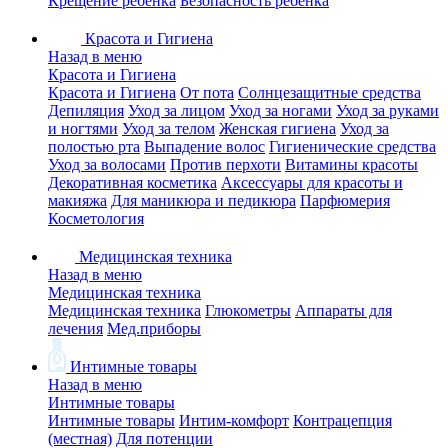
Крещение ребенка
Безопасность ребенка
Красота и Гигиена
Назад в меню
Красота и Гигиена
Красота и Гигиена
От пота
Солнцезащитные средства
Депиляция
Уход за лицом
Уход за ногами
Уход за руками
и ногтями
Уход за телом
Женская гигиена
Уход за
полостью рта
Выпадение волос
Гигиенические средства
Уход за волосами
Против перхоти
Витамины красоты
Декоративная косметика
Аксессуары для красоты и
макияжа
Для маникюра и педикюра
Парфюмерия
Косметология
Медицинская техника
Назад в меню
Медицинская техника
Медицинская техника
Глюкометры
Аппараты для
лечения
Мед.приборы
Интимные товары
Назад в меню
Интимные товары
Интимные товары
Интим-комфорт
Контрацепция
(местная)
Для потенции