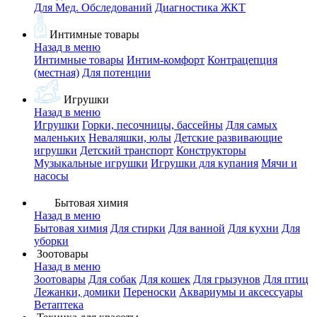
Для Мед. Обследований
Диагностика ЖКТ
Интимные товары
Назад в меню
Интимные товары
Интим-комфорт
Контрацепция
(местная)
Для потенции
Игрушки
Назад в меню
Игрушки
Горки, песочницы, бассейны
Для самых
маленьких
Неваляшки, юлы
Детские развивающие
игрушки
Детский транспорт
Конструкторы
Музыкальные игрушки
Игрушки для купания
Мячи и
насосы
Бытовая химия
Назад в меню
Бытовая химия
Для стирки
Для ванной
Для кухни
Для
уборки
Зоотовары
Назад в меню
Зоотовары
Для собак
Для кошек
Для грызунов
Для птиц
Лежанки, домики
Переноски
Аквариумы и аксессуары
Ветаптека