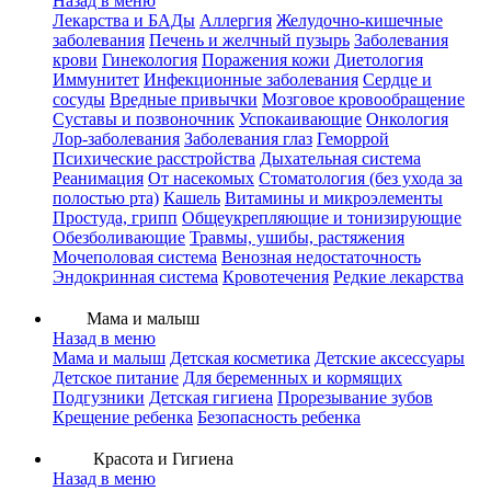
Назад в меню
Лекарства и БАДы
Аллергия
Желудочно-кишечные
заболевания
Печень и желчный пузырь
Заболевания
крови
Гинекология
Поражения кожи
Диетология
Иммунитет
Инфекционные заболевания
Сердце и
сосуды
Вредные привычки
Мозговое кровообращение
Суставы и позвоночник
Успокаивающие
Онкология
Лор-заболевания
Заболевания глаз
Геморрой
Психические расстройства
Дыхательная система
Реанимация
От насекомых
Стоматология (без ухода за
полостью рта)
Кашель
Витамины и микроэлементы
Простуда, грипп
Общеукрепляющие и тонизирующие
Обезболивающие
Травмы, ушибы, растяжения
Мочеполовая система
Венозная недостаточность
Эндокринная система
Кровотечения
Редкие лекарства
Мама и малыш
Назад в меню
Мама и малыш
Детская косметика
Детские аксессуары
Детское питание
Для беременных и кормящих
Подгузники
Детская гигиена
Прорезывание зубов
Крещение ребенка
Безопасность ребенка
Красота и Гигиена
Назад в меню