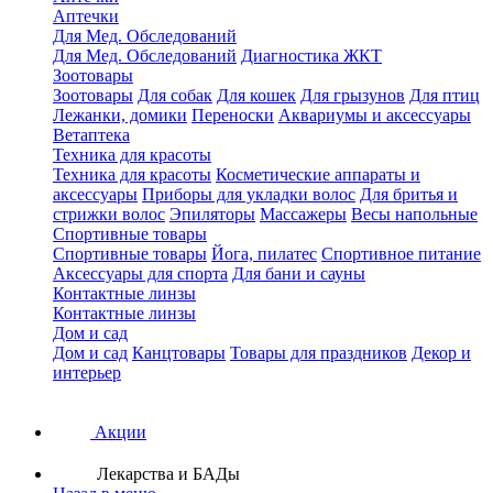
Аптечки
Для Мед. Обследований
Для Мед. Обследований
Диагностика ЖКТ
Зоотовары
Зоотовары
Для собак
Для кошек
Для грызунов
Для птиц
Лежанки, домики
Переноски
Аквариумы и аксессуары
Ветаптека
Техника для красоты
Техника для красоты
Косметические аппараты и
аксессуары
Приборы для укладки волос
Для бритья и
стрижки волос
Эпиляторы
Массажеры
Весы напольные
Спортивные товары
Спортивные товары
Йога, пилатес
Спортивное питание
Аксессуары для спорта
Для бани и сауны
Контактные линзы
Контактные линзы
Дом и сад
Дом и сад
Канцтовары
Товары для праздников
Декор и
интерьер
Акции
Лекарства и БАДы