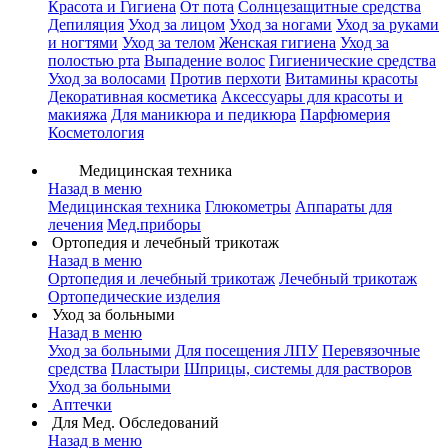
Красота и Гигиена
От пота
Солнцезащитные средства
Депиляция
Уход за лицом
Уход за ногами
Уход за руками
и ногтями
Уход за телом
Женская гигиена
Уход за
полостью рта
Выпадение волос
Гигиенические средства
Уход за волосами
Против перхоти
Витамины красоты
Декоративная косметика
Аксессуары для красоты и
макияжа
Для маникюра и педикюра
Парфюмерия
Косметология
Медицинская техника
Назад в меню
Медицинская техника
Глюкометры
Аппараты для
лечения
Мед.приборы
Ортопедия и лечебный трикотаж
Назад в меню
Ортопедия и лечебный трикотаж
Лечебный трикотаж
Ортопедические изделия
Уход за больными
Назад в меню
Уход за больными
Для посещения ЛПУ
Перевязочные
средства
Пластыри
Шприцы, системы для растворов
Уход за больными
Аптечки
Для Мед. Обследований
Назад в меню