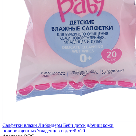
Салфетки влажн Либридерм Беби детск д/очищ кожи
новорожденных/младенцев и детей x20