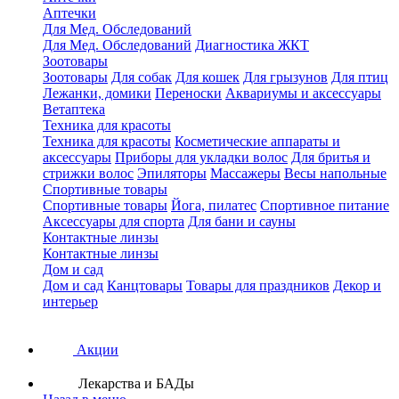
Аптечки
Для Мед. Обследований
Для Мед. Обследований
Диагностика ЖКТ
Зоотовары
Зоотовары
Для собак
Для кошек
Для грызунов
Для птиц
Лежанки, домики
Переноски
Аквариумы и аксессуары
Ветаптека
Техника для красоты
Техника для красоты
Косметические аппараты и
аксессуары
Приборы для укладки волос
Для бритья и
стрижки волос
Эпиляторы
Массажеры
Весы напольные
Спортивные товары
Спортивные товары
Йога, пилатес
Спортивное питание
Аксессуары для спорта
Для бани и сауны
Контактные линзы
Контактные линзы
Дом и сад
Дом и сад
Канцтовары
Товары для праздников
Декор и
интерьер
Акции
Лекарства и БАДы