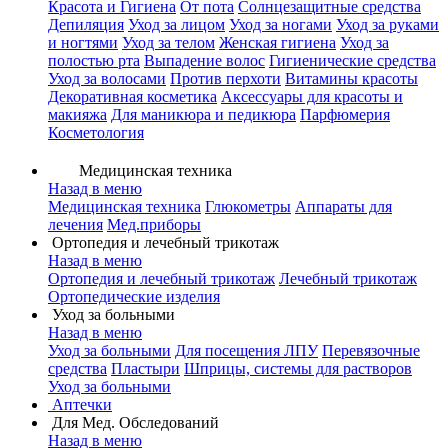
Красота и Гигиена
От пота
Солнцезащитные средства
Депиляция
Уход за лицом
Уход за ногами
Уход за руками
и ногтями
Уход за телом
Женская гигиена
Уход за
полостью рта
Выпадение волос
Гигиенические средства
Уход за волосами
Против перхоти
Витамины красоты
Декоративная косметика
Аксессуары для красоты и
макияжа
Для маникюра и педикюра
Парфюмерия
Косметология
Медицинская техника
Назад в меню
Медицинская техника
Глюкометры
Аппараты для
лечения
Мед.приборы
Ортопедия и лечебный трикотаж
Назад в меню
Ортопедия и лечебный трикотаж
Лечебный трикотаж
Ортопедические изделия
Уход за больными
Назад в меню
Уход за больными
Для посещения ЛПУ
Перевязочные
средства
Пластыри
Шприцы, системы для растворов
Уход за больными
Аптечки
Для Мед. Обследований
Назад в меню