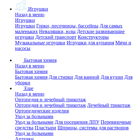
Игрушки
Назад в меню
Игрушки
Игрушки
Горки, песочницы, бассейны
Для самых
маленьких
Неваляшки, юлы
Детские развивающие
игрушки
Детский транспорт
Конструкторы
Музыкальные игрушки
Игрушки для купания
Мячи и
насосы
Бытовая химия
Назад в меню
Бытовая химия
Бытовая химия
Для стирки
Для ванной
Для кухни
Для
уборки
Еще
Назад в меню
Ортопедия и лечебный трикотаж
Ортопедия и лечебный трикотаж
Лечебный трикотаж
Ортопедические изделия
Уход за больными
Уход за больными
Для посещения ЛПУ
Перевязочные
средства
Пластыри
Шприцы, системы для растворов
Уход за больными
Аптечки