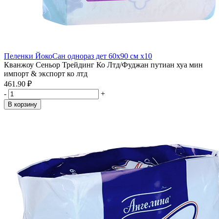
Пеленки ЙокоСан однораз дет 60х90 см x10
Кванжоу Сеньор Трейдинг Ко Лтд/Фуджан путиан хуа мин
импорт & экспорт ко лтд
461.90 ₽
-
+
В корзину