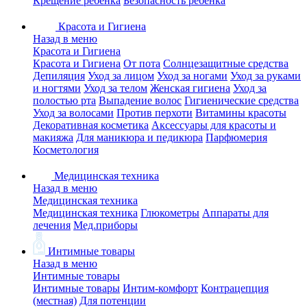
Крещение ребенка
Безопасность ребенка
Красота и Гигиена
Назад в меню
Красота и Гигиена
Красота и Гигиена
От пота
Солнцезащитные средства
Депиляция
Уход за лицом
Уход за ногами
Уход за руками
и ногтями
Уход за телом
Женская гигиена
Уход за
полостью рта
Выпадение волос
Гигиенические средства
Уход за волосами
Против перхоти
Витамины красоты
Декоративная косметика
Аксессуары для красоты и
макияжа
Для маникюра и педикюра
Парфюмерия
Косметология
Медицинская техника
Назад в меню
Медицинская техника
Медицинская техника
Глюкометры
Аппараты для
лечения
Мед.приборы
Интимные товары
Назад в меню
Интимные товары
Интимные товары
Интим-комфорт
Контрацепция
(местная)
Для потенции