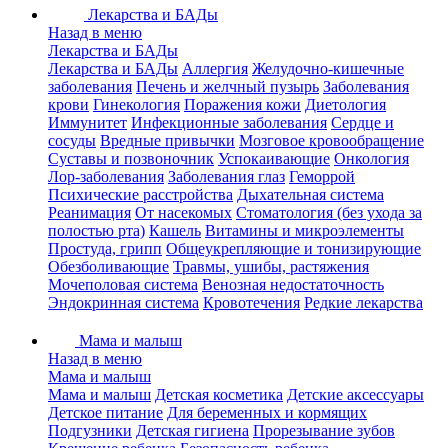
Лекарства и БАДы
Назад в меню
Лекарства и БАДы
Лекарства и БАДы
Аллергия
Желудочно-кишечные
заболевания
Печень и желчный пузырь
Заболевания
крови
Гинекология
Поражения кожи
Диетология
Иммунитет
Инфекционные заболевания
Сердце и
сосуды
Вредные привычки
Мозговое кровообращение
Суставы и позвоночник
Успокаивающие
Онкология
Лор-заболевания
Заболевания глаз
Геморрой
Психические расстройства
Дыхательная система
Реанимация
От насекомых
Стоматология (без ухода за
полостью рта)
Кашель
Витамины и микроэлементы
Простуда, грипп
Общеукрепляющие и тонизирующие
Обезболивающие
Травмы, ушибы, растяжения
Мочеполовая система
Венозная недостаточность
Эндокринная система
Кровотечения
Редкие лекарства
Мама и малыш
Назад в меню
Мама и малыш
Мама и малыш
Детская косметика
Детские аксессуары
Детское питание
Для беременных и кормящих
Подгузники
Детская гигиена
Прорезывание зубов