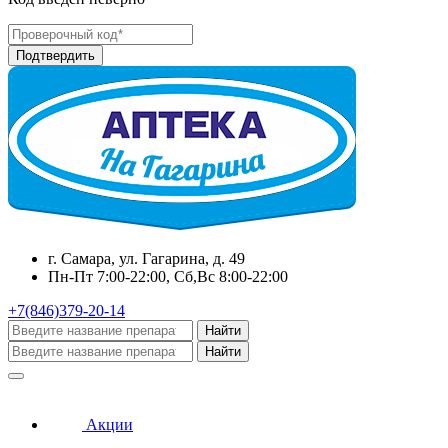
г. Самара, ул. Гагарина, д. 49
Пн-Пт 7:00-22:00, Сб,Вс 8:00-22:00
+7(846)379-20-14
Найти
Найти
Акции