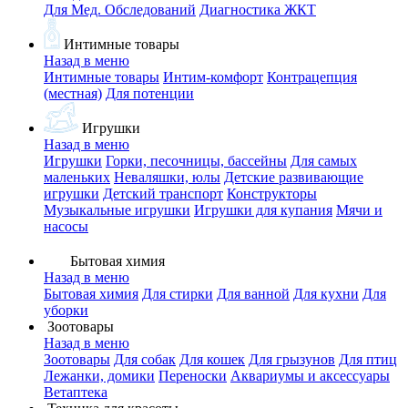
Для Мед. Обследований
Диагностика ЖКТ
Интимные товары
Назад в меню
Интимные товары
Интим-комфорт
Контрацепция
(местная)
Для потенции
Игрушки
Назад в меню
Игрушки
Горки, песочницы, бассейны
Для самых
маленьких
Неваляшки, юлы
Детские развивающие
игрушки
Детский транспорт
Конструкторы
Музыкальные игрушки
Игрушки для купания
Мячи и
насосы
Бытовая химия
Назад в меню
Бытовая химия
Для стирки
Для ванной
Для кухни
Для
уборки
Зоотовары
Назад в меню
Зоотовары
Для собак
Для кошек
Для грызунов
Для птиц
Лежанки, домики
Переноски
Аквариумы и аксессуары
Ветаптека