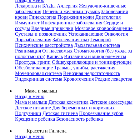
Назад в меню
Лекарства и БАДы
Аллергия
Желудочно-кишечные
заболевания
Печень и желчный пузырь
Заболевания
крови
Гинекология
Поражения кожи
Диетология
Иммунитет
Инфекционные заболевания
Сердце и
сосуды
Вредные привычки
Мозговое кровообращение
Суставы и позвоночник
Успокаивающие
Онкология
Лор-заболевания
Заболевания глаз
Геморрой
Психические расстройства
Дыхательная система
Реанимация
От насекомых
Стоматология (без ухода за
полостью рта)
Кашель
Витамины и микроэлементы
Простуда, грипп
Общеукрепляющие и тонизирующие
Обезболивающие
Травмы, ушибы, растяжения
Мочеполовая система
Венозная недостаточность
Эндокринная система
Кровотечения
Редкие лекарства
Мама и малыш
Назад в меню
Мама и малыш
Детская косметика
Детские аксессуары
Детское питание
Для беременных и кормящих
Подгузники
Детская гигиена
Прорезывание зубов
Крещение ребенка
Безопасность ребенка
Красота и Гигиена
Назад в меню