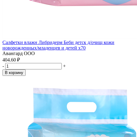
Салфетки влажн Либридерм Беби детск д/очищ кожи
новорожденных/младенцев и детей x70
Авангард ООО
404.60 ₽
-
+
В корзину