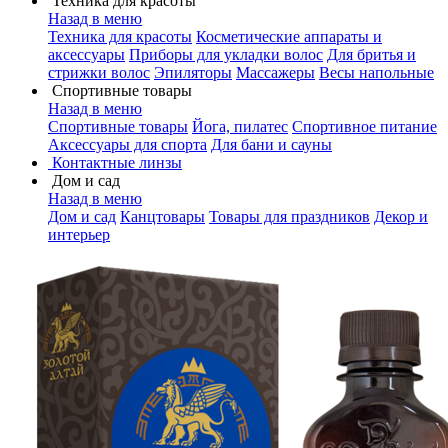
Техника для красоты
Назад в меню
Техника для красоты
Косметические аппараты и
аксессуары
Приборы для укладки волос
Для бритья и
стрижки волос
Эпиляторы
Массажеры
Весы напольные
Спортивные товары
Назад в меню
Спортивные товары
Йога, пилатес
Спортивное питание
Аксессуары для спорта
Для бани и сауны
Контактные линзы
Дом и сад
Назад в меню
Дом и сад
Канцтовары
Товары для праздников
Декор и
интерьер