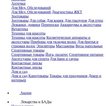
Аптечки
Для Мед. Обследований
Для Мед. Обследований
Диагностика ЖКТ
Зоотовары
Зоотовары
Для собак
Для кошек
Для грызунов
Для птиц
Лежанки, домики
Переноски
Аквариумы и аксессуары
Ветаптека
Техника для красоты
Техника для красоты
Косметические аппараты и
аксессуары
Приборы для укладки волос
Для бритья и
стрижки волос
Эпиляторы
Массажеры
Весы напольные
Спортивные товары
Спортивные товары
Йога, пилатес
Спортивное питание
Аксессуары для спорта
Для бани и сауны
Контактные линзы
Контактные линзы
Дом и сад
Дом и сад
Канцтовары
Товары для праздников
Декор и
интерьер
Акции
Лекарства и БАДы