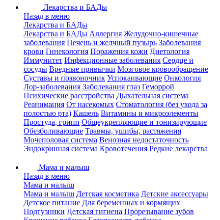
Лекарства и БАДы
Назад в меню
Лекарства и БАДы
Лекарства и БАДы
Аллергия
Желудочно-кишечные
заболевания
Печень и желчный пузырь
Заболевания
крови
Гинекология
Поражения кожи
Диетология
Иммунитет
Инфекционные заболевания
Сердце и
сосуды
Вредные привычки
Мозговое кровообращение
Суставы и позвоночник
Успокаивающие
Онкология
Лор-заболевания
Заболевания глаз
Геморрой
Психические расстройства
Дыхательная система
Реанимация
От насекомых
Стоматология (без ухода за
полостью рта)
Кашель
Витамины и микроэлементы
Простуда, грипп
Общеукрепляющие и тонизирующие
Обезболивающие
Травмы, ушибы, растяжения
Мочеполовая система
Венозная недостаточность
Эндокринная система
Кровотечения
Редкие лекарства
Мама и малыш
Назад в меню
Мама и малыш
Мама и малыш
Детская косметика
Детские аксессуары
Детское питание
Для беременных и кормящих
Подгузники
Детская гигиена
Прорезывание зубов