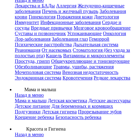
Назад в меню
Лекарства и БАДы
Аллергия
Желудочно-кишечные
заболевания
Печень и желчный пузырь
Заболевания
крови
Гинекология
Поражения кожи
Диетология
Иммунитет
Инфекционные заболевания
Сердце и
сосуды
Вредные привычки
Мозговое кровообращение
Суставы и позвоночник
Успокаивающие
Онкология
Лор-заболевания
Заболевания глаз
Геморрой
Психические расстройства
Дыхательная система
Реанимация
От насекомых
Стоматология (без ухода за
полостью рта)
Кашель
Витамины и микроэлементы
Простуда, грипп
Общеукрепляющие и тонизирующие
Обезболивающие
Травмы, ушибы, растяжения
Мочеполовая система
Венозная недостаточность
Эндокринная система
Кровотечения
Редкие лекарства
Мама и малыш
Назад в меню
Мама и малыш
Детская косметика
Детские аксессуары
Детское питание
Для беременных и кормящих
Подгузники
Детская гигиена
Прорезывание зубов
Крещение ребенка
Безопасность ребенка
Красота и Гигиена
Назад в меню