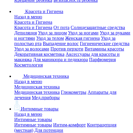
Крещение ребенка
Безопасность ребенка
Красота и Гигиена
Назад в меню
Красота и Гигиена
Красота и Гигиена
От пота
Солнцезащитные средства
Депиляция
Уход за лицом
Уход за ногами
Уход за руками
и ногтями
Уход за телом
Женская гигиена
Уход за
полостью рта
Выпадение волос
Гигиенические средства
Уход за волосами
Против перхоти
Витамины красоты
Декоративная косметика
Аксессуары для красоты и
макияжа
Для маникюра и педикюра
Парфюмерия
Косметология
Медицинская техника
Назад в меню
Медицинская техника
Медицинская техника
Глюкометры
Аппараты для
лечения
Мед.приборы
Интимные товары
Назад в меню
Интимные товары
Интимные товары
Интим-комфорт
Контрацепция
(местная)
Для потенции