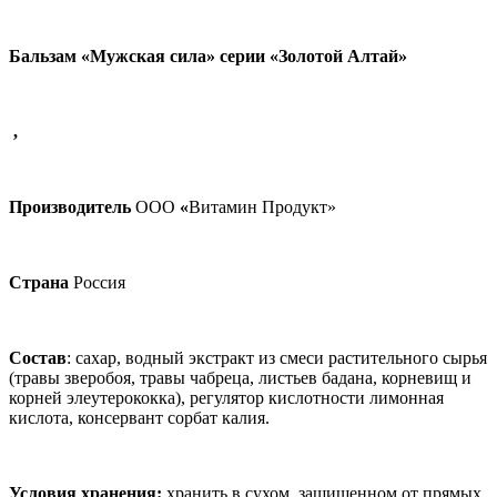
Бальзам «Мужская сила» серии «Золотой Алтай»
,
Производитель
ООО
«
Витамин Продукт»
Страна
Россия
Состав
: сахар, водный экстракт из смеси растительного сырья
(травы зверобоя, травы чабреца, листьев бадана, корневищ и
корней элеутерококка), регулятор кислотности лимонная
кислота, консервант сорбат калия.
Условия хранения:
хранить в сухом, защищенном от прямых