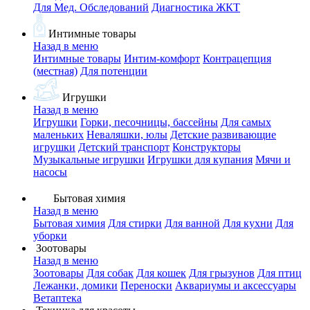
Для Мед. Обследований
Диагностика ЖКТ
Интимные товары
Назад в меню
Интимные товары
Интим-комфорт
Контрацепция
(местная)
Для потенции
Игрушки
Назад в меню
Игрушки
Горки, песочницы, бассейны
Для самых
маленьких
Неваляшки, юлы
Детские развивающие
игрушки
Детский транспорт
Конструкторы
Музыкальные игрушки
Игрушки для купания
Мячи и
насосы
Бытовая химия
Назад в меню
Бытовая химия
Для стирки
Для ванной
Для кухни
Для
уборки
Зоотовары
Назад в меню
Зоотовары
Для собак
Для кошек
Для грызунов
Для птиц
Лежанки, домики
Переноски
Аквариумы и аксессуары
Ветаптека