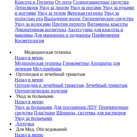
Красота и Гигиена
От пота
Солнцезащитные средства
Депиляция
Уход за лицом
Уход за ногами
Уход за руками
и ногтями
Уход за телом
Женская гигиена
Уход за
полостью рта
Выпадение волос
Гигиенические средства
Уход за волосами
Против перхоти
Витамины красоты
Декоративная косметика
Аксессуары для красоты и
макияжа
Для маникюра и педикюра
Парфюмерия
Косметология
Медицинская техника
Назад в меню
Медицинская техника
Глюкометры
Аппараты для
лечения
Мед.приборы
Ортопедия и лечебный трикотаж
Назад в меню
Ортопедия и лечебный трикотаж
Лечебный трикотаж
Ортопедические изделия
Уход за больными
Назад в меню
Уход за больными
Для посещения ЛПУ
Перевязочные
средства
Пластыри
Шприцы, системы для растворов
Уход за больными
Аптечки
Для Мед. Обследований
Назад в меню