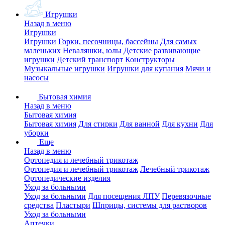
Игрушки
Назад в меню
Игрушки
Игрушки
Горки, песочницы, бассейны
Для самых
маленьких
Неваляшки, юлы
Детские развивающие
игрушки
Детский транспорт
Конструкторы
Музыкальные игрушки
Игрушки для купания
Мячи и
насосы
Бытовая химия
Назад в меню
Бытовая химия
Бытовая химия
Для стирки
Для ванной
Для кухни
Для
уборки
Еще
Назад в меню
Ортопедия и лечебный трикотаж
Ортопедия и лечебный трикотаж
Лечебный трикотаж
Ортопедические изделия
Уход за больными
Уход за больными
Для посещения ЛПУ
Перевязочные
средства
Пластыри
Шприцы, системы для растворов
Уход за больными
Аптечки