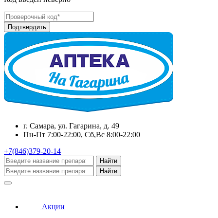
г. Самара, ул. Гагарина, д. 49
Пн-Пт 7:00-22:00, Сб,Вс 8:00-22:00
+7(846)379-20-14
Найти
Найти
Акции