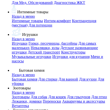
Для Мед. Обследований
Диагностика ЖКТ
Интимные товары
Назад в меню
Интимные товары
Интим-комфорт
Контрацепция
(местная)
Для потенции
Игрушки
Назад в меню
Игрушки
Горки, песочницы, бассейны
Для самых
маленьких
Неваляшки, юлы
Детские развивающие
игрушки
Детский транспорт
Конструкторы
Музыкальные игрушки
Игрушки для купания
Мячи и
насосы
Бытовая химия
Назад в меню
Бытовая химия
Для стирки
Для ванной
Для кухни
Для
уборки
Зоотовары
Назад в меню
Зоотовары
Для собак
Для кошек
Для грызунов
Для птиц
Лежанки, домики
Переноски
Аквариумы и аксессуары
Ветаптека