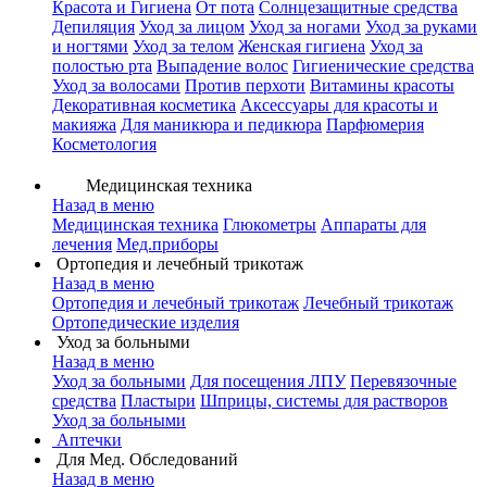
Красота и Гигиена
От пота
Солнцезащитные средства
Депиляция
Уход за лицом
Уход за ногами
Уход за руками
и ногтями
Уход за телом
Женская гигиена
Уход за
полостью рта
Выпадение волос
Гигиенические средства
Уход за волосами
Против перхоти
Витамины красоты
Декоративная косметика
Аксессуары для красоты и
макияжа
Для маникюра и педикюра
Парфюмерия
Косметология
Медицинская техника
Назад в меню
Медицинская техника
Глюкометры
Аппараты для
лечения
Мед.приборы
Ортопедия и лечебный трикотаж
Назад в меню
Ортопедия и лечебный трикотаж
Лечебный трикотаж
Ортопедические изделия
Уход за больными
Назад в меню
Уход за больными
Для посещения ЛПУ
Перевязочные
средства
Пластыри
Шприцы, системы для растворов
Уход за больными
Аптечки
Для Мед. Обследований
Назад в меню