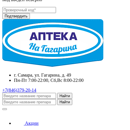
г. Самара, ул. Гагарина, д. 49
Пн-Пт 7:00-22:00, Сб,Вс 8:00-22:00
+7(846)379-20-14
Найти
Найти
Акции