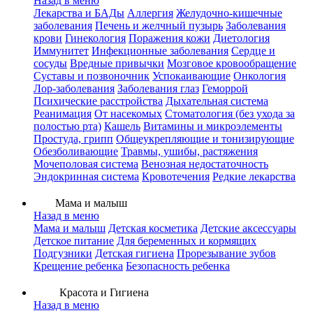
Назад в меню
Лекарства и БАДы
Аллергия
Желудочно-кишечные
заболевания
Печень и желчный пузырь
Заболевания
крови
Гинекология
Поражения кожи
Диетология
Иммунитет
Инфекционные заболевания
Сердце и
сосуды
Вредные привычки
Мозговое кровообращение
Суставы и позвоночник
Успокаивающие
Онкология
Лор-заболевания
Заболевания глаз
Геморрой
Психические расстройства
Дыхательная система
Реанимация
От насекомых
Стоматология (без ухода за
полостью рта)
Кашель
Витамины и микроэлементы
Простуда, грипп
Общеукрепляющие и тонизирующие
Обезболивающие
Травмы, ушибы, растяжения
Мочеполовая система
Венозная недостаточность
Эндокринная система
Кровотечения
Редкие лекарства
Мама и малыш
Назад в меню
Мама и малыш
Детская косметика
Детские аксессуары
Детское питание
Для беременных и кормящих
Подгузники
Детская гигиена
Прорезывание зубов
Крещение ребенка
Безопасность ребенка
Красота и Гигиена
Назад в меню