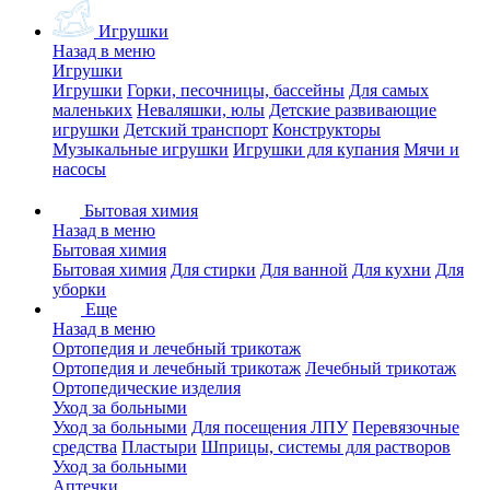
Игрушки
Назад в меню
Игрушки
Игрушки
Горки, песочницы, бассейны
Для самых
маленьких
Неваляшки, юлы
Детские развивающие
игрушки
Детский транспорт
Конструкторы
Музыкальные игрушки
Игрушки для купания
Мячи и
насосы
Бытовая химия
Назад в меню
Бытовая химия
Бытовая химия
Для стирки
Для ванной
Для кухни
Для
уборки
Еще
Назад в меню
Ортопедия и лечебный трикотаж
Ортопедия и лечебный трикотаж
Лечебный трикотаж
Ортопедические изделия
Уход за больными
Уход за больными
Для посещения ЛПУ
Перевязочные
средства
Пластыри
Шприцы, системы для растворов
Уход за больными
Аптечки