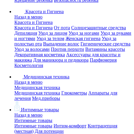
Крещение ребенка
Безопасность ребенка
Красота и Гигиена
Назад в меню
Красота и Гигиена
Красота и Гигиена
От пота
Солнцезащитные средства
Депиляция
Уход за лицом
Уход за ногами
Уход за руками
и ногтями
Уход за телом
Женская гигиена
Уход за
полостью рта
Выпадение волос
Гигиенические средства
Уход за волосами
Против перхоти
Витамины красоты
Декоративная косметика
Аксессуары для красоты и
макияжа
Для маникюра и педикюра
Парфюмерия
Косметология
Медицинская техника
Назад в меню
Медицинская техника
Медицинская техника
Глюкометры
Аппараты для
лечения
Мед.приборы
Интимные товары
Назад в меню
Интимные товары
Интимные товары
Интим-комфорт
Контрацепция
(местная)
Для потенции