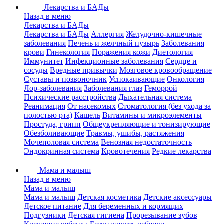
Лекарства и БАДы
Назад в меню
Лекарства и БАДы
Лекарства и БАДы
Аллергия
Желудочно-кишечные
заболевания
Печень и желчный пузырь
Заболевания
крови
Гинекология
Поражения кожи
Диетология
Иммунитет
Инфекционные заболевания
Сердце и
сосуды
Вредные привычки
Мозговое кровообращение
Суставы и позвоночник
Успокаивающие
Онкология
Лор-заболевания
Заболевания глаз
Геморрой
Психические расстройства
Дыхательная система
Реанимация
От насекомых
Стоматология (без ухода за
полостью рта)
Кашель
Витамины и микроэлементы
Простуда, грипп
Общеукрепляющие и тонизирующие
Обезболивающие
Травмы, ушибы, растяжения
Мочеполовая система
Венозная недостаточность
Эндокринная система
Кровотечения
Редкие лекарства
Мама и малыш
Назад в меню
Мама и малыш
Мама и малыш
Детская косметика
Детские аксессуары
Детское питание
Для беременных и кормящих
Подгузники
Детская гигиена
Прорезывание зубов