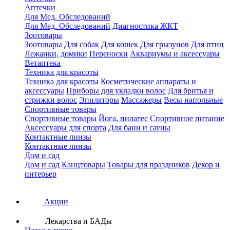
Аптечки
Для Мед. Обследований
Для Мед. Обследований
Диагностика ЖКТ
Зоотовары
Зоотовары
Для собак
Для кошек
Для грызунов
Для птиц
Лежанки, домики
Переноски
Аквариумы и аксессуары
Ветаптека
Техника для красоты
Техника для красоты
Косметические аппараты и
аксессуары
Приборы для укладки волос
Для бритья и
стрижки волос
Эпиляторы
Массажеры
Весы напольные
Спортивные товары
Спортивные товары
Йога, пилатес
Спортивное питание
Аксессуары для спорта
Для бани и сауны
Контактные линзы
Контактные линзы
Дом и сад
Дом и сад
Канцтовары
Товары для праздников
Декор и
интерьер
Акции
Лекарства и БАДы