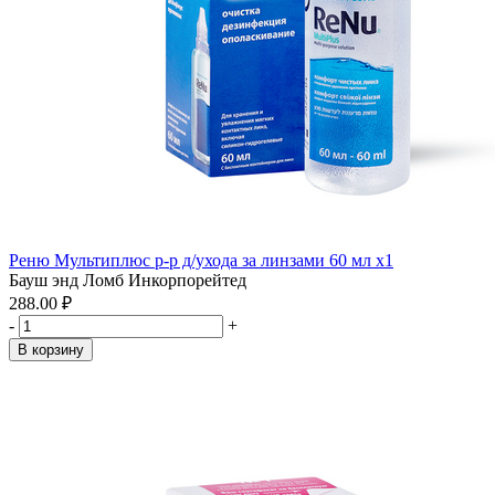
Реню Мультиплюс р-р д/ухода за линзами 60 мл x1
Бауш энд Ломб Инкорпорейтед
288.00 ₽
-
+
В корзину