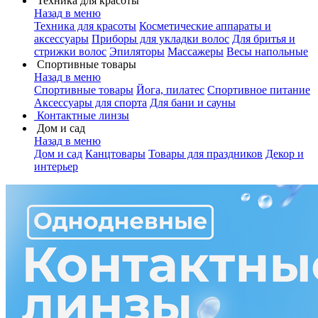
Техника для красоты
Назад в меню
Техника для красоты
Косметические аппараты и
аксессуары
Приборы для укладки волос
Для бритья и
стрижки волос
Эпиляторы
Массажеры
Весы напольные
Спортивные товары
Назад в меню
Спортивные товары
Йога, пилатес
Спортивное питание
Аксессуары для спорта
Для бани и сауны
Контактные линзы
Дом и сад
Назад в меню
Дом и сад
Канцтовары
Товары для праздников
Декор и
интерьер