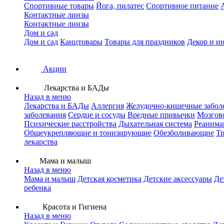
Спортивные товары
Йога, пилатес
Спортивное питание
Контактные линзы
Контактные линзы
Дом и сад
Дом и сад
Канцтовары
Товары для праздников
Декор и и
Акции
Лекарства и БАДы
Назад в меню
Лекарства и БАДы
Аллергия
Желудочно-кишечные забол
заболевания
Сердце и сосуды
Вредные привычки
Мозгов
Психические расстройства
Дыхательная система
Реанима
Общеукрепляющие и тонизирующие
Обезболивающие
Тр
лекарства
Мама и малыш
Назад в меню
Мама и малыш
Детская косметика
Детские аксессуары
Де
ребенка
Красота и Гигиена
Назад в меню