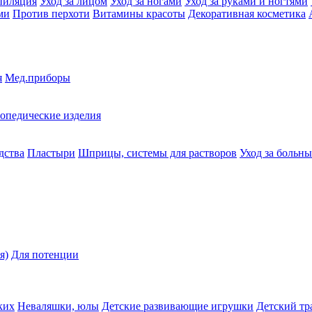
пиляция
Уход за лицом
Уход за ногами
Уход за руками и ногтями
ми
Против перхоти
Витамины красоты
Декоративная косметика
я
Мед.приборы
опедические изделия
дства
Пластыри
Шприцы, системы для растворов
Уход за больн
я)
Для потенции
ких
Неваляшки, юлы
Детские развивающие игрушки
Детский тр