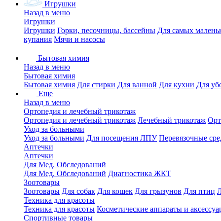
Игрушки
Назад в меню
Игрушки
Игрушки
Горки, песочницы, бассейны
Для самых малень
купания
Мячи и насосы
Бытовая химия
Назад в меню
Бытовая химия
Бытовая химия
Для стирки
Для ванной
Для кухни
Для уб
Еще
Назад в меню
Ортопедия и лечебный трикотаж
Ортопедия и лечебный трикотаж
Лечебный трикотаж
Орт
Уход за больными
Уход за больными
Для посещения ЛПУ
Перевязочные сре
Аптечки
Аптечки
Для Мед. Обследований
Для Мед. Обследований
Диагностика ЖКТ
Зоотовары
Зоотовары
Для собак
Для кошек
Для грызунов
Для птиц
Техника для красоты
Техника для красоты
Косметические аппараты и аксессуа
Спортивные товары