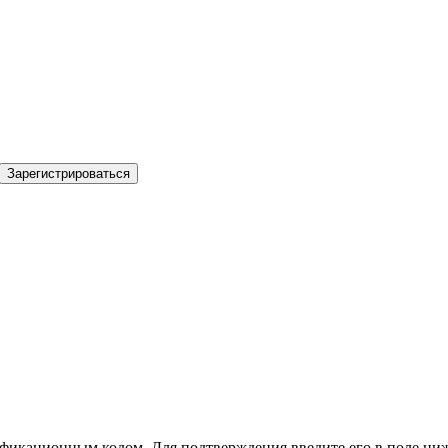
Зарегистрироваться
фикационным кодом. Для подтверждения введите его в поле ниж