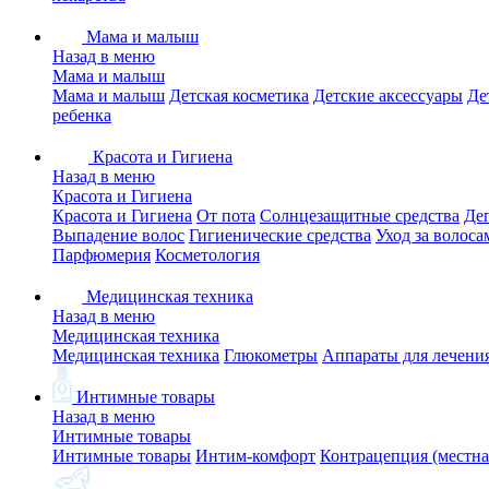
Мама и малыш
Назад в меню
Мама и малыш
Мама и малыш
Детская косметика
Детские аксессуары
Де
ребенка
Красота и Гигиена
Назад в меню
Красота и Гигиена
Красота и Гигиена
От пота
Солнцезащитные средства
Де
Выпадение волос
Гигиенические средства
Уход за волоса
Парфюмерия
Косметология
Медицинская техника
Назад в меню
Медицинская техника
Медицинская техника
Глюкометры
Аппараты для лечени
Интимные товары
Назад в меню
Интимные товары
Интимные товары
Интим-комфорт
Контрацепция (местна