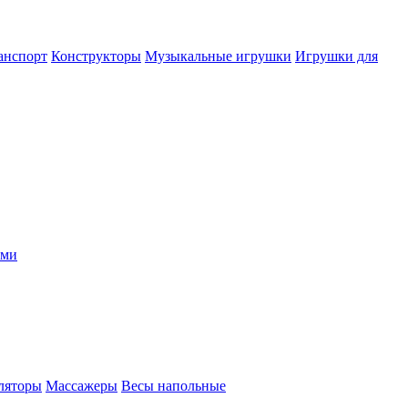
анспорт
Конструкторы
Музыкальные игрушки
Игрушки для
ыми
ляторы
Массажеры
Весы напольные