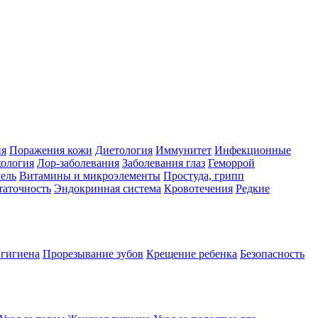
ия
Поражения кожи
Диетология
Иммунитет
Инфекционные
ология
Лор-заболевания
Заболевания глаз
Геморрой
ель
Витамины и микроэлементы
Простуда, грипп
таточность
Эндокринная система
Кровотечения
Редкие
 гигиена
Прорезывание зубов
Крещение ребенка
Безопасность