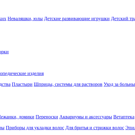
ких
Неваляшки, юлы
Детские развивающие игрушки
Детский тр
орки
опедические изделия
дства
Пластыри
Шприцы, системы для растворов
Уход за больн
Лежанки, домики
Переноски
Аквариумы и аксессуары
Ветаптека
ры
Приборы для укладки волос
Для бритья и стрижки волос
Эпи