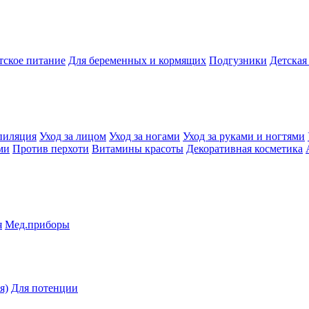
тское питание
Для беременных и кормящих
Подгузники
Детская
пиляция
Уход за лицом
Уход за ногами
Уход за руками и ногтями
ми
Против перхоти
Витамины красоты
Декоративная косметика
я
Мед.приборы
я)
Для потенции