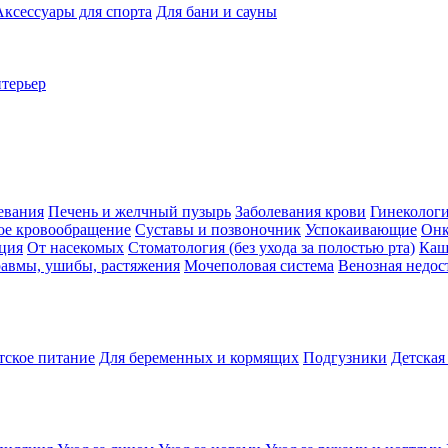
Аксессуары для спорта
Для бани и сауны
нтерьер
евания
Печень и желчный пузырь
Заболевания крови
Гинеколог
ое кровообращение
Суставы и позвоночник
Успокаивающие
Онк
ция
От насекомых
Стоматология (без ухода за полостью рта)
Каш
авмы, ушибы, растяжения
Мочеполовая система
Венозная недос
тское питание
Для беременных и кормящих
Подгузники
Детская