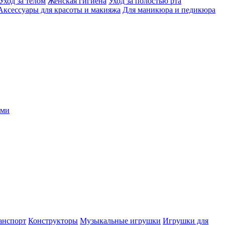
Уход за телом
Женская гигиена
Уход за полостью рта
Аксессуары для красоты и макияжа
Для маникюра и педикюра
ыми
анспорт
Конструкторы
Музыкальные игрушки
Игрушки для