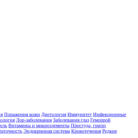
ия
Поражения кожи
Диетология
Иммунитет
Инфекционные
ология
Лор-заболевания
Заболевания глаз
Геморрой
ель
Витамины и микроэлементы
Простуда, грипп
таточность
Эндокринная система
Кровотечения
Редкие