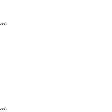
-хх)
-хх)