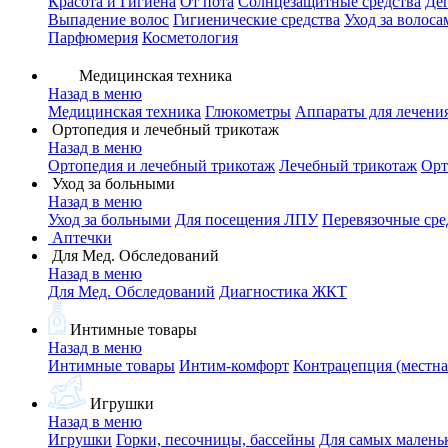
Красота и Гигиена
От пота
Солнцезащитные средства
Де
Выпадение волос
Гигиенические средства
Уход за волоса
Парфюмерия
Косметология
Медицинская техника
Назад в меню
Медицинская техника
Глюкометры
Аппараты для лечени
Ортопедия и лечебный трикотаж
Назад в меню
Ортопедия и лечебный трикотаж
Лечебный трикотаж
Орт
Уход за больными
Назад в меню
Уход за больными
Для посещения ЛПУ
Перевязочные сре
Аптечки
Для Мед. Обследований
Назад в меню
Для Мед. Обследований
Диагностика ЖКТ
Интимные товары
Назад в меню
Интимные товары
Интим-комфорт
Контрацепция (местна
Игрушки
Назад в меню
Игрушки
Горки, песочницы, бассейны
Для самых малень