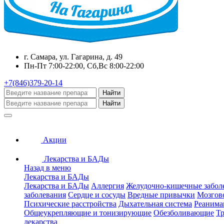
г. Самара, ул. Гагарина, д. 49
Пн-Пт 7:00-22:00, Сб,Вс 8:00-22:00
+7(846)379-20-14
Найти
Найти
Акции
Лекарства и БАДы
Назад в меню
Лекарства и БАДы
Лекарства и БАДы
Аллергия
Желудочно-кишечные забол
заболевания
Сердце и сосуды
Вредные привычки
Мозгов
Психические расстройства
Дыхательная система
Реанима
Общеукрепляющие и тонизирующие
Обезболивающие
Тр
лекарства