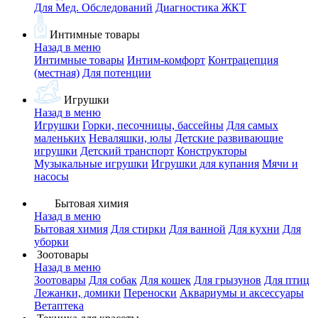
Для Мед. Обследований
Диагностика ЖКТ
Интимные товары
Назад в меню
Интимные товары
Интим-комфорт
Контрацепция
(местная)
Для потенции
Игрушки
Назад в меню
Игрушки
Горки, песочницы, бассейны
Для самых
маленьких
Неваляшки, юлы
Детские развивающие
игрушки
Детский транспорт
Конструкторы
Музыкальные игрушки
Игрушки для купания
Мячи и
насосы
Бытовая химия
Назад в меню
Бытовая химия
Для стирки
Для ванной
Для кухни
Для
уборки
Зоотовары
Назад в меню
Зоотовары
Для собак
Для кошек
Для грызунов
Для птиц
Лежанки, домики
Переноски
Аквариумы и аксессуары
Ветаптека