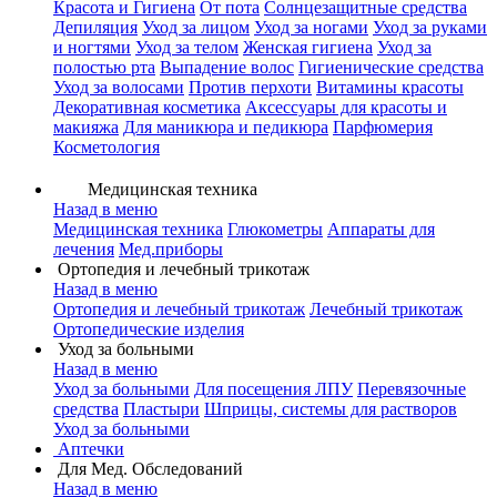
Красота и Гигиена
От пота
Солнцезащитные средства
Депиляция
Уход за лицом
Уход за ногами
Уход за руками
и ногтями
Уход за телом
Женская гигиена
Уход за
полостью рта
Выпадение волос
Гигиенические средства
Уход за волосами
Против перхоти
Витамины красоты
Декоративная косметика
Аксессуары для красоты и
макияжа
Для маникюра и педикюра
Парфюмерия
Косметология
Медицинская техника
Назад в меню
Медицинская техника
Глюкометры
Аппараты для
лечения
Мед.приборы
Ортопедия и лечебный трикотаж
Назад в меню
Ортопедия и лечебный трикотаж
Лечебный трикотаж
Ортопедические изделия
Уход за больными
Назад в меню
Уход за больными
Для посещения ЛПУ
Перевязочные
средства
Пластыри
Шприцы, системы для растворов
Уход за больными
Аптечки
Для Мед. Обследований
Назад в меню