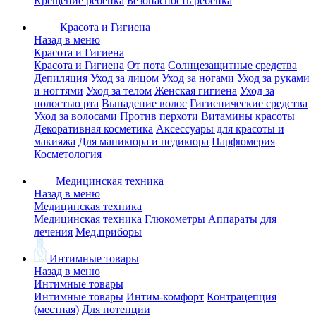
Крещение ребенка
Безопасность ребенка
Красота и Гигиена
Назад в меню
Красота и Гигиена
Красота и Гигиена
От пота
Солнцезащитные средства
Депиляция
Уход за лицом
Уход за ногами
Уход за руками
и ногтями
Уход за телом
Женская гигиена
Уход за
полостью рта
Выпадение волос
Гигиенические средства
Уход за волосами
Против перхоти
Витамины красоты
Декоративная косметика
Аксессуары для красоты и
макияжа
Для маникюра и педикюра
Парфюмерия
Косметология
Медицинская техника
Назад в меню
Медицинская техника
Медицинская техника
Глюкометры
Аппараты для
лечения
Мед.приборы
Интимные товары
Назад в меню
Интимные товары
Интимные товары
Интим-комфорт
Контрацепция
(местная)
Для потенции