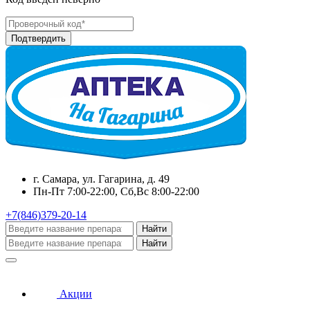
г. Самара, ул. Гагарина, д. 49
Пн-Пт 7:00-22:00, Сб,Вс 8:00-22:00
+7(846)379-20-14
Найти
Найти
Акции