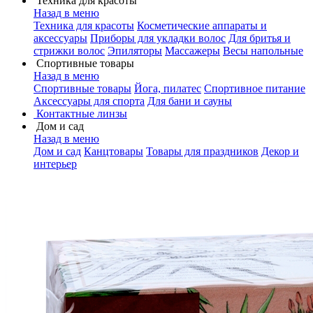
Техника для красоты
Назад в меню
Техника для красоты
Косметические аппараты и
аксессуары
Приборы для укладки волос
Для бритья и
стрижки волос
Эпиляторы
Массажеры
Весы напольные
Спортивные товары
Назад в меню
Спортивные товары
Йога, пилатес
Спортивное питание
Аксессуары для спорта
Для бани и сауны
Контактные линзы
Дом и сад
Назад в меню
Дом и сад
Канцтовары
Товары для праздников
Декор и
интерьер