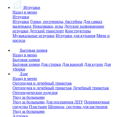
Игрушки
Назад в меню
Игрушки
Игрушки
Горки, песочницы, бассейны
Для самых
маленьких
Неваляшки, юлы
Детские развивающие
игрушки
Детский транспорт
Конструкторы
Музыкальные игрушки
Игрушки для купания
Мячи и
насосы
Бытовая химия
Назад в меню
Бытовая химия
Бытовая химия
Для стирки
Для ванной
Для кухни
Для
уборки
Еще
Назад в меню
Ортопедия и лечебный трикотаж
Ортопедия и лечебный трикотаж
Лечебный трикотаж
Ортопедические изделия
Уход за больными
Уход за больными
Для посещения ЛПУ
Перевязочные
средства
Пластыри
Шприцы, системы для растворов
Уход за больными
Аптечки