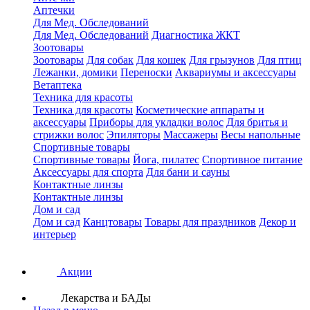
Аптечки
Для Мед. Обследований
Для Мед. Обследований
Диагностика ЖКТ
Зоотовары
Зоотовары
Для собак
Для кошек
Для грызунов
Для птиц
Лежанки, домики
Переноски
Аквариумы и аксессуары
Ветаптека
Техника для красоты
Техника для красоты
Косметические аппараты и
аксессуары
Приборы для укладки волос
Для бритья и
стрижки волос
Эпиляторы
Массажеры
Весы напольные
Спортивные товары
Спортивные товары
Йога, пилатес
Спортивное питание
Аксессуары для спорта
Для бани и сауны
Контактные линзы
Контактные линзы
Дом и сад
Дом и сад
Канцтовары
Товары для праздников
Декор и
интерьер
Акции
Лекарства и БАДы