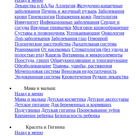
Назад в меню
Лекарства и БАДы
Аллергия
Желудочно-кишечные
заболевания
Печень и желчный пузырь
Заболевания
крови
Гинекология
Поражения кожи
Диетология
Иммунитет
Инфекционные заболевания
Сердце и
сосуды
Вредные привычки
Мозговое кровообращение
Суставы и позвоночник
Успокаивающие
Онкология
Лор-заболевания
Заболевания глаз
Геморрой
Психические расстройства
Дыхательная система
Реанимация
От насекомых
Стоматология (без ухода за
полостью рта)
Кашель
Витамины и микроэлементы
Простуда, грипп
Общеукрепляющие и тонизирующие
Обезболивающие
Травмы, ушибы, растяжения
Мочеполовая система
Венозная недостаточность
Эндокринная система
Кровотечения
Редкие лекарства
Мама и малыш
Назад в меню
Мама и малыш
Детская косметика
Детские аксессуары
Детское питание
Для беременных и кормящих
Подгузники
Детская гигиена
Прорезывание зубов
Крещение ребенка
Безопасность ребенка
Красота и Гигиена
Назад в меню