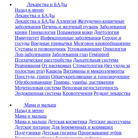
Лекарства и БАДы
Назад в меню
Лекарства и БАДы
Лекарства и БАДы
Аллергия
Желудочно-кишечные
заболевания
Печень и желчный пузырь
Заболевания
крови
Гинекология
Поражения кожи
Диетология
Иммунитет
Инфекционные заболевания
Сердце и
сосуды
Вредные привычки
Мозговое кровообращение
Суставы и позвоночник
Успокаивающие
Онкология
Лор-заболевания
Заболевания глаз
Геморрой
Психические расстройства
Дыхательная система
Реанимация
От насекомых
Стоматология (без ухода за
полостью рта)
Кашель
Витамины и микроэлементы
Простуда, грипп
Общеукрепляющие и тонизирующие
Обезболивающие
Травмы, ушибы, растяжения
Мочеполовая система
Венозная недостаточность
Эндокринная система
Кровотечения
Редкие лекарства
Мама и малыш
Назад в меню
Мама и малыш
Мама и малыш
Детская косметика
Детские аксессуары
Детское питание
Для беременных и кормящих
Подгузники
Детская гигиена
Прорезывание зубов