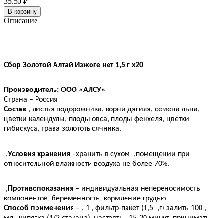
35.50 ₽
В корзину
Описание
Сбор Золотой Алтай Изжоге нет 1,5 г x20
Производитель: ООО «АЛСУ»
Страна – Россия
Состав
,
листья подорожника, корни дягиля, семена льна,
цветки календулы, плоды овса, плоды фенхеля, цветки
гибискуса, трава золототысячника.
,
Условия хранения
–хранить в сухом
,
помещении при
относительной влажности воздуха не более 70%.
,
Противопоказания
– индивидуальная непереносимость
компонентов, беременность, кормление грудью.
Способ применения
–
,
1
,
фильтр-пакет (1,5
,
г) залить 100
,
мл
,
кипятка (1/2 стакана), настоять
,
15-20 минут, принимать