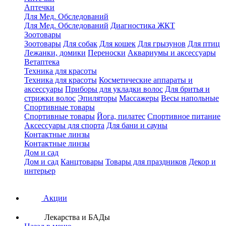
Аптечки
Для Мед. Обследований
Для Мед. Обследований
Диагностика ЖКТ
Зоотовары
Зоотовары
Для собак
Для кошек
Для грызунов
Для птиц
Лежанки, домики
Переноски
Аквариумы и аксессуары
Ветаптека
Техника для красоты
Техника для красоты
Косметические аппараты и
аксессуары
Приборы для укладки волос
Для бритья и
стрижки волос
Эпиляторы
Массажеры
Весы напольные
Спортивные товары
Спортивные товары
Йога, пилатес
Спортивное питание
Аксессуары для спорта
Для бани и сауны
Контактные линзы
Контактные линзы
Дом и сад
Дом и сад
Канцтовары
Товары для праздников
Декор и
интерьер
Акции
Лекарства и БАДы