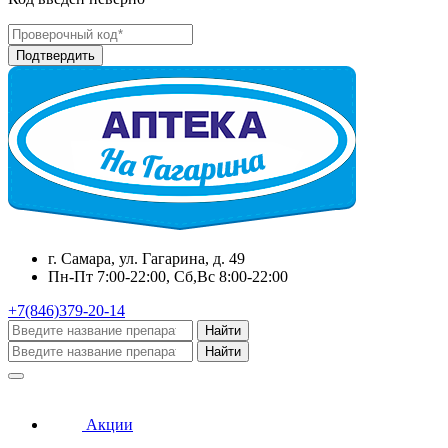
г. Самара, ул. Гагарина, д. 49
Пн-Пт 7:00-22:00, Сб,Вс 8:00-22:00
+7(846)379-20-14
Найти
Найти
Акции