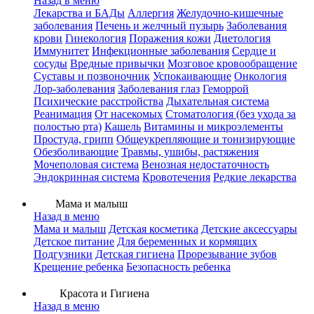
Назад в меню
Лекарства и БАДы
Аллергия
Желудочно-кишечные
заболевания
Печень и желчный пузырь
Заболевания
крови
Гинекология
Поражения кожи
Диетология
Иммунитет
Инфекционные заболевания
Сердце и
сосуды
Вредные привычки
Мозговое кровообращение
Суставы и позвоночник
Успокаивающие
Онкология
Лор-заболевания
Заболевания глаз
Геморрой
Психические расстройства
Дыхательная система
Реанимация
От насекомых
Стоматология (без ухода за
полостью рта)
Кашель
Витамины и микроэлементы
Простуда, грипп
Общеукрепляющие и тонизирующие
Обезболивающие
Травмы, ушибы, растяжения
Мочеполовая система
Венозная недостаточность
Эндокринная система
Кровотечения
Редкие лекарства
Мама и малыш
Назад в меню
Мама и малыш
Детская косметика
Детские аксессуары
Детское питание
Для беременных и кормящих
Подгузники
Детская гигиена
Прорезывание зубов
Крещение ребенка
Безопасность ребенка
Красота и Гигиена
Назад в меню