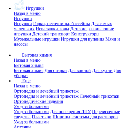
Игрушки
Назад в меню
Игрушки
Игрушки
Горки, песочницы, бассейны
Для самых
маленьких
Неваляшки, юлы
Детские развивающие
игрушки
Детский транспорт
Конструкторы
Музыкальные игрушки
Игрушки для купания
Мячи и
насосы
Бытовая химия
Назад в меню
Бытовая химия
Бытовая химия
Для стирки
Для ванной
Для кухни
Для
уборки
Еще
Назад в меню
Ортопедия и лечебный трикотаж
Ортопедия и лечебный трикотаж
Лечебный трикотаж
Ортопедические изделия
Уход за больными
Уход за больными
Для посещения ЛПУ
Перевязочные
средства
Пластыри
Шприцы, системы для растворов
Уход за больными
Аптечки