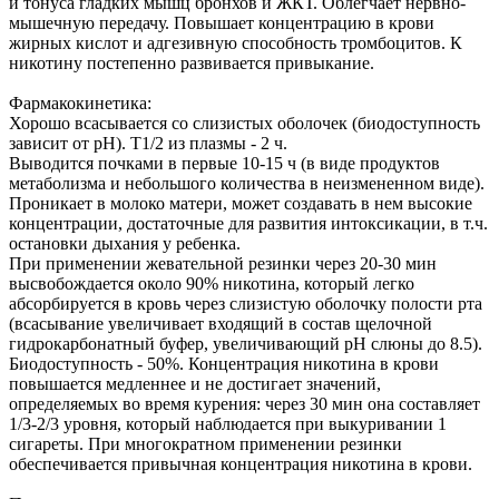
и тонуса гладких мышц бронхов и ЖКТ. Облегчает нервно-
мышечную передачу. Повышает концентрацию в крови
жирных кислот и адгезивную способность тромбоцитов. К
никотину постепенно развивается привыкание.
Фармакокинетика:
Хорошо всасывается со слизистых оболочек (биодоступность
зависит от pH). T1/2 из плазмы - 2 ч.
Выводится почками в первые 10-15 ч (в виде продуктов
метаболизма и небольшого количества в неизмененном виде).
Проникает в молоко матери, может создавать в нем высокие
концентрации, достаточные для развития интоксикации, в т.ч.
остановки дыхания у ребенка.
При применении жевательной резинки через 20-30 мин
высвобождается около 90% никотина, который легко
абсорбируется в кровь через слизистую оболочку полости рта
(всасывание увеличивает входящий в состав щелочной
гидрокарбонатный буфер, увеличивающий pH слюны до 8.5).
Биодоступность - 50%. Концентрация никотина в крови
повышается медленнее и не достигает значений,
определяемых во время курения: через 30 мин она составляет
1/3-2/3 уровня, который наблюдается при выкуривании 1
сигареты. При многократном применении резинки
обеспечивается привычная концентрация никотина в крови.