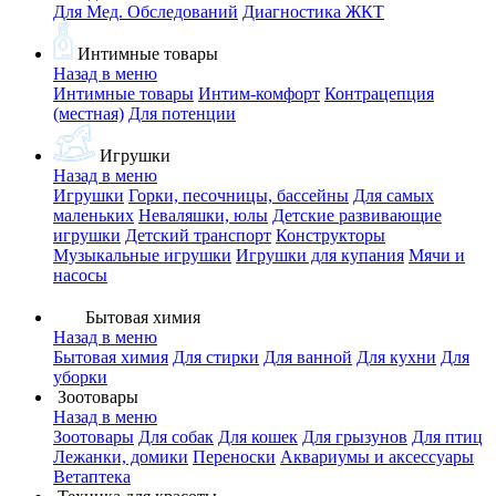
Для Мед. Обследований
Диагностика ЖКТ
Интимные товары
Назад в меню
Интимные товары
Интим-комфорт
Контрацепция
(местная)
Для потенции
Игрушки
Назад в меню
Игрушки
Горки, песочницы, бассейны
Для самых
маленьких
Неваляшки, юлы
Детские развивающие
игрушки
Детский транспорт
Конструкторы
Музыкальные игрушки
Игрушки для купания
Мячи и
насосы
Бытовая химия
Назад в меню
Бытовая химия
Для стирки
Для ванной
Для кухни
Для
уборки
Зоотовары
Назад в меню
Зоотовары
Для собак
Для кошек
Для грызунов
Для птиц
Лежанки, домики
Переноски
Аквариумы и аксессуары
Ветаптека