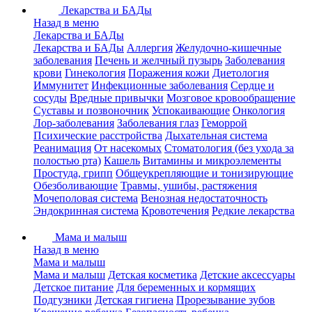
Лекарства и БАДы
Назад в меню
Лекарства и БАДы
Лекарства и БАДы
Аллергия
Желудочно-кишечные
заболевания
Печень и желчный пузырь
Заболевания
крови
Гинекология
Поражения кожи
Диетология
Иммунитет
Инфекционные заболевания
Сердце и
сосуды
Вредные привычки
Мозговое кровообращение
Суставы и позвоночник
Успокаивающие
Онкология
Лор-заболевания
Заболевания глаз
Геморрой
Психические расстройства
Дыхательная система
Реанимация
От насекомых
Стоматология (без ухода за
полостью рта)
Кашель
Витамины и микроэлементы
Простуда, грипп
Общеукрепляющие и тонизирующие
Обезболивающие
Травмы, ушибы, растяжения
Мочеполовая система
Венозная недостаточность
Эндокринная система
Кровотечения
Редкие лекарства
Мама и малыш
Назад в меню
Мама и малыш
Мама и малыш
Детская косметика
Детские аксессуары
Детское питание
Для беременных и кормящих
Подгузники
Детская гигиена
Прорезывание зубов