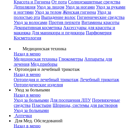
Красота и Гигиена
От пота
Солнцезащитные средства
Депиляция
Уход за лицом
Уход за ногами
Уход за руками
и ногтями
Уход за телом
Женская гигиена
Уход за
полостью рта
Выпадение волос
Гигиенические средства
Уход за волосами
Против перхоти
Витамины красоты
Декоративная косметика
Аксессуары для красоты и
макияжа
Для маникюра и педикюра
Парфюмерия
Косметология
Медицинская техника
Назад в меню
Медицинская техника
Глюкометры
Аппараты для
лечения
Мед.приборы
Ортопедия и лечебный трикотаж
Назад в меню
Ортопедия и лечебный трикотаж
Лечебный трикотаж
Ортопедические изделия
Уход за больными
Назад в меню
Уход за больными
Для посещения ЛПУ
Перевязочные
средства
Пластыри
Шприцы, системы для растворов
Уход за больными
Аптечки
Для Мед. Обследований
Назад в меню