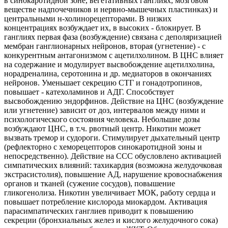
в синокаротидной зоне, вегетативных ганглиях, мозговом
веществе надпочечников и нервно-мышечных пластинках) и
центральными н-холинорецепторами. В низких
концентрациях возбуждает их, в высоких - блокирует. В
ганглиях первая фаза (возбуждение) связана с деполяризацией
мембран ганглионарных нейронов, вторая (угнетение) - с
конкурентным антагонизмом с ацетилхолином. В ЦНС влияет
на содержание и модулирует высвобождение ацетилхолина,
норадреналина, серотонина и др. медиаторов в окончаниях
нейронов. Уменьшает секрецию СТГ и гонадотропинов,
повышает - катехоламинов и АДГ. Способствует
высвобождению эндорфинов. Действие на ЦНС (возбуждение
или угнетение) зависит от доз, интервалов между ними и
психологического состояния человека. Небольшие дозы
возбуждают ЦНС, в т.ч. рвотный центр. Никотин может
вызвать тремор и судороги. Стимулирует дыхательный центр
(рефлекторно с хеморецепторов синокаротидной зоны и
непосредственно). Действие на ССС обусловлено активацией
симпатических влияний: тахикардия (возможна желудочковая
экстрасистолия), повышение АД, нарушение кровоснабжения
органов и тканей (сужение сосудов), повышение
гликогенолиза. Никотин увеличивает МОК, работу сердца и
повышает потребление кислорода миокардом. Активация
парасимпатических ганглиев приводит к повышению
секреции (бронхиальных желез и кислого желудочного сока)