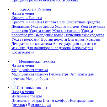
Крещение ребенка
Безопасность ребенка
Красота и Гигиена
Назад в меню
Красота и Гигиена
Красота и Гигиена
От пота
Солнцезащитные средства
Депиляция
Уход за лицом
Уход за ногами
Уход за руками
и ногтями
Уход за телом
Женская гигиена
Уход за
полостью рта
Выпадение волос
Гигиенические средства
Уход за волосами
Против перхоти
Витамины красоты
Декоративная косметика
Аксессуары для красоты и
макияжа
Для маникюра и педикюра
Парфюмерия
Косметология
Медицинская техника
Назад в меню
Медицинская техника
Медицинская техника
Глюкометры
Аппараты для
лечения
Мед.приборы
Интимные товары
Назад в меню
Интимные товары
Интимные товары
Интим-комфорт
Контрацепция
(местная)
Для потенции