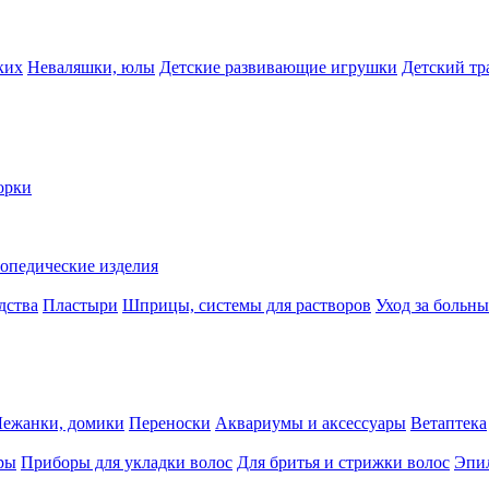
ких
Неваляшки, юлы
Детские развивающие игрушки
Детский тр
орки
опедические изделия
дства
Пластыри
Шприцы, системы для растворов
Уход за больн
Лежанки, домики
Переноски
Аквариумы и аксессуары
Ветаптека
ры
Приборы для укладки волос
Для бритья и стрижки волос
Эпи