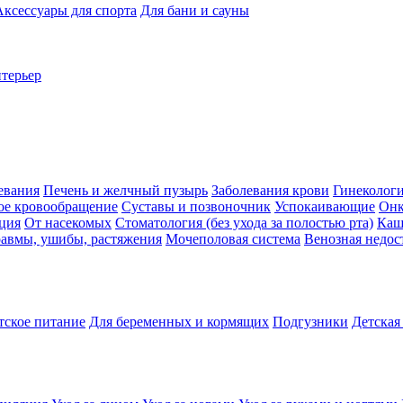
Аксессуары для спорта
Для бани и сауны
нтерьер
евания
Печень и желчный пузырь
Заболевания крови
Гинеколог
ое кровообращение
Суставы и позвоночник
Успокаивающие
Онк
ция
От насекомых
Стоматология (без ухода за полостью рта)
Каш
авмы, ушибы, растяжения
Мочеполовая система
Венозная недос
тское питание
Для беременных и кормящих
Подгузники
Детская