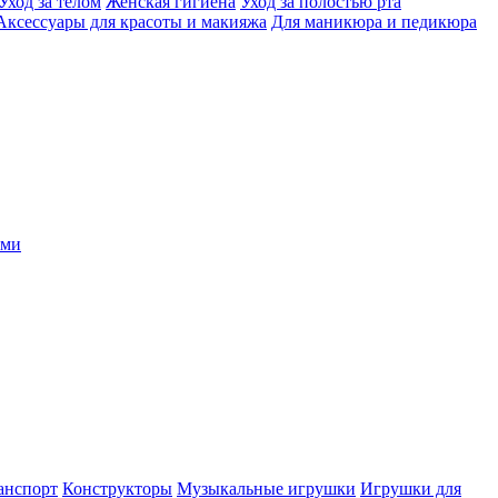
Уход за телом
Женская гигиена
Уход за полостью рта
Аксессуары для красоты и макияжа
Для маникюра и педикюра
ыми
анспорт
Конструкторы
Музыкальные игрушки
Игрушки для