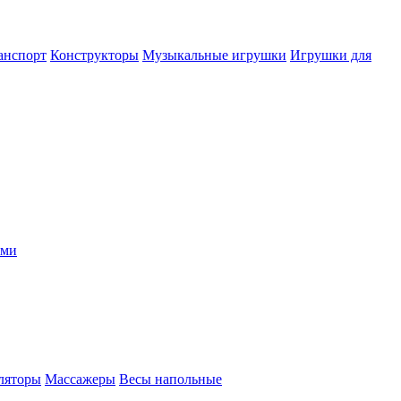
анспорт
Конструкторы
Музыкальные игрушки
Игрушки для
ыми
ляторы
Массажеры
Весы напольные