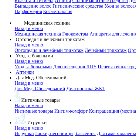
Красота и Гигиена
От пота
Солнцезащитные средства
Де
Выпадение волос
Гигиенические средства
Уход за волоса
Парфюмерия
Косметология
Медицинская техника
Назад в меню
Медицинская техника
Глюкометры
Аппараты для лечени
Ортопедия и лечебный трикотаж
Назад в меню
Ортопедия и лечебный трикотаж
Лечебный трикотаж
Орт
Уход за больными
Назад в меню
Уход за больными
Для посещения ЛПУ
Перевязочные сре
Аптечки
Для Мед. Обследований
Назад в меню
Для Мед. Обследований
Диагностика ЖКТ
Интимные товары
Назад в меню
Интимные товары
Интим-комфорт
Контрацепция (местна
Игрушки
Назад в меню
Игрушки
Горки, песочницы, бассейны
Для самых малень