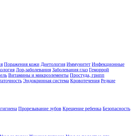
ия
Поражения кожи
Диетология
Иммунитет
Инфекционные
ология
Лор-заболевания
Заболевания глаз
Геморрой
ель
Витамины и микроэлементы
Простуда, грипп
таточность
Эндокринная система
Кровотечения
Редкие
 гигиена
Прорезывание зубов
Крещение ребенка
Безопасность