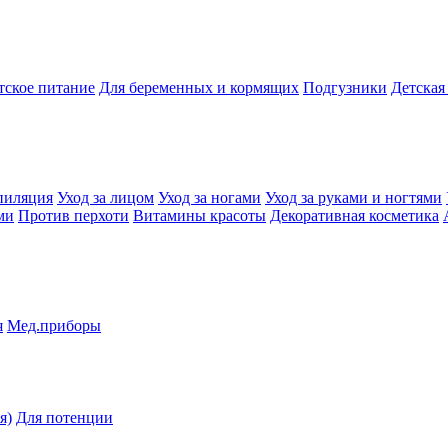
тское питание
Для беременных и кормящих
Подгузники
Детская
пиляция
Уход за лицом
Уход за ногами
Уход за руками и ногтями
ми
Против перхоти
Витамины красоты
Декоративная косметика
я
Мед.приборы
я)
Для потенции