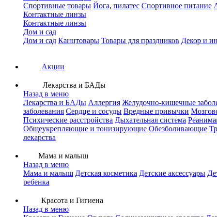
Спортивные товары
Йога, пилатес
Спортивное питание
Контактные линзы
Контактные линзы
Дом и сад
Дом и сад
Канцтовары
Товары для праздников
Декор и и
Акции
Лекарства и БАДы
Назад в меню
Лекарства и БАДы
Аллергия
Желудочно-кишечные забол
заболевания
Сердце и сосуды
Вредные привычки
Мозгов
Психические расстройства
Дыхательная система
Реанима
Общеукрепляющие и тонизирующие
Обезболивающие
Тр
лекарства
Мама и малыш
Назад в меню
Мама и малыш
Детская косметика
Детские аксессуары
Де
ребенка
Красота и Гигиена
Назад в меню