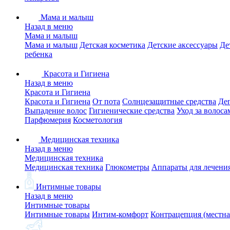
Мама и малыш
Назад в меню
Мама и малыш
Мама и малыш
Детская косметика
Детские аксессуары
Де
ребенка
Красота и Гигиена
Назад в меню
Красота и Гигиена
Красота и Гигиена
От пота
Солнцезащитные средства
Де
Выпадение волос
Гигиенические средства
Уход за волоса
Парфюмерия
Косметология
Медицинская техника
Назад в меню
Медицинская техника
Медицинская техника
Глюкометры
Аппараты для лечени
Интимные товары
Назад в меню
Интимные товары
Интимные товары
Интим-комфорт
Контрацепция (местна