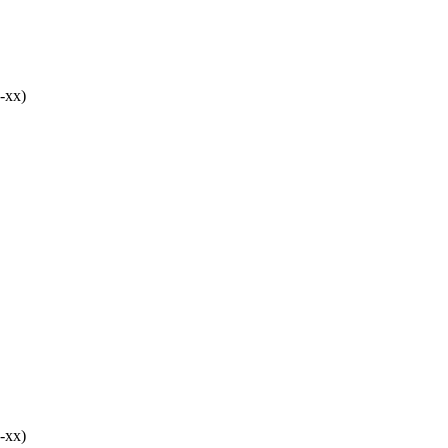
-хх)
-хх)