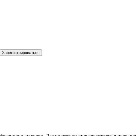
Зарегистрироваться
фикационным кодом. Для подтверждения введите его в поле ниж