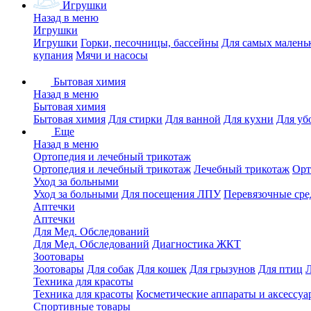
Игрушки
Назад в меню
Игрушки
Игрушки
Горки, песочницы, бассейны
Для самых малень
купания
Мячи и насосы
Бытовая химия
Назад в меню
Бытовая химия
Бытовая химия
Для стирки
Для ванной
Для кухни
Для уб
Еще
Назад в меню
Ортопедия и лечебный трикотаж
Ортопедия и лечебный трикотаж
Лечебный трикотаж
Орт
Уход за больными
Уход за больными
Для посещения ЛПУ
Перевязочные сре
Аптечки
Аптечки
Для Мед. Обследований
Для Мед. Обследований
Диагностика ЖКТ
Зоотовары
Зоотовары
Для собак
Для кошек
Для грызунов
Для птиц
Техника для красоты
Техника для красоты
Косметические аппараты и аксессуа
Спортивные товары