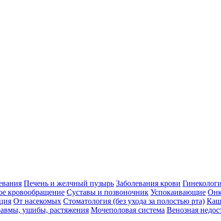
евания
Печень и желчный пузырь
Заболевания крови
Гинеколог
ое кровообращение
Суставы и позвоночник
Успокаивающие
Онк
ция
От насекомых
Стоматология (без ухода за полостью рта)
Каш
авмы, ушибы, растяжения
Мочеполовая система
Венозная недос