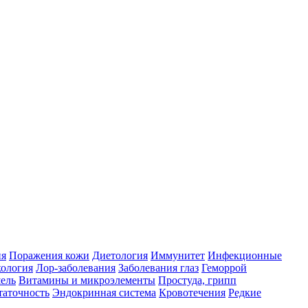
ия
Поражения кожи
Диетология
Иммунитет
Инфекционные
ология
Лор-заболевания
Заболевания глаз
Геморрой
ель
Витамины и микроэлементы
Простуда, грипп
таточность
Эндокринная система
Кровотечения
Редкие