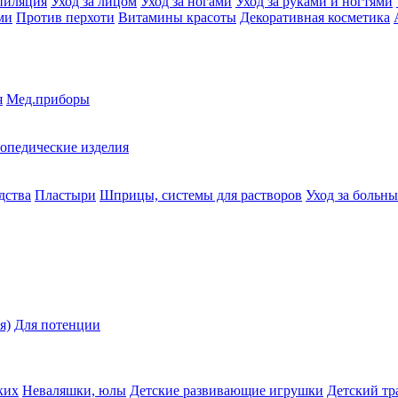
пиляция
Уход за лицом
Уход за ногами
Уход за руками и ногтями
ми
Против перхоти
Витамины красоты
Декоративная косметика
я
Мед.приборы
опедические изделия
дства
Пластыри
Шприцы, системы для растворов
Уход за больн
я)
Для потенции
ких
Неваляшки, юлы
Детские развивающие игрушки
Детский тр