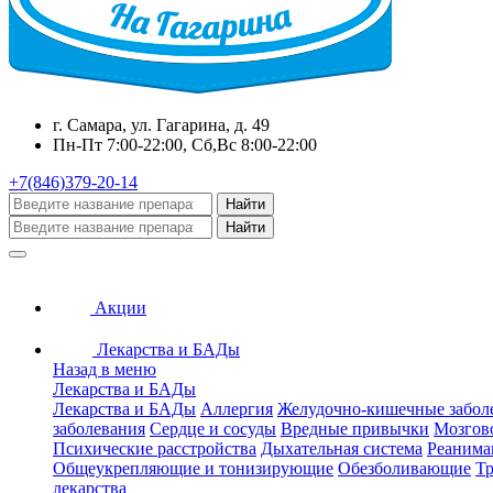
г. Самара, ул. Гагарина, д. 49
Пн-Пт 7:00-22:00, Сб,Вс 8:00-22:00
+7(846)379-20-14
Найти
Найти
Акции
Лекарства и БАДы
Назад в меню
Лекарства и БАДы
Лекарства и БАДы
Аллергия
Желудочно-кишечные забол
заболевания
Сердце и сосуды
Вредные привычки
Мозгов
Психические расстройства
Дыхательная система
Реанима
Общеукрепляющие и тонизирующие
Обезболивающие
Тр
лекарства