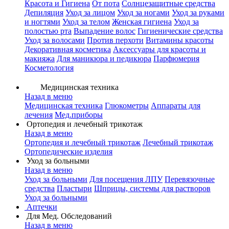
Красота и Гигиена
От пота
Солнцезащитные средства
Депиляция
Уход за лицом
Уход за ногами
Уход за руками
и ногтями
Уход за телом
Женская гигиена
Уход за
полостью рта
Выпадение волос
Гигиенические средства
Уход за волосами
Против перхоти
Витамины красоты
Декоративная косметика
Аксессуары для красоты и
макияжа
Для маникюра и педикюра
Парфюмерия
Косметология
Медицинская техника
Назад в меню
Медицинская техника
Глюкометры
Аппараты для
лечения
Мед.приборы
Ортопедия и лечебный трикотаж
Назад в меню
Ортопедия и лечебный трикотаж
Лечебный трикотаж
Ортопедические изделия
Уход за больными
Назад в меню
Уход за больными
Для посещения ЛПУ
Перевязочные
средства
Пластыри
Шприцы, системы для растворов
Уход за больными
Аптечки
Для Мед. Обследований
Назад в меню