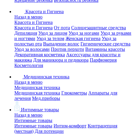
Крещение ребенка
Безопасность ребенка
Красота и Гигиена
Назад в меню
Красота и Гигиена
Красота и Гигиена
От пота
Солнцезащитные средства
Депиляция
Уход за лицом
Уход за ногами
Уход за руками
и ногтями
Уход за телом
Женская гигиена
Уход за
полостью рта
Выпадение волос
Гигиенические средства
Уход за волосами
Против перхоти
Витамины красоты
Декоративная косметика
Аксессуары для красоты и
макияжа
Для маникюра и педикюра
Парфюмерия
Косметология
Медицинская техника
Назад в меню
Медицинская техника
Медицинская техника
Глюкометры
Аппараты для
лечения
Мед.приборы
Интимные товары
Назад в меню
Интимные товары
Интимные товары
Интим-комфорт
Контрацепция
(местная)
Для потенции