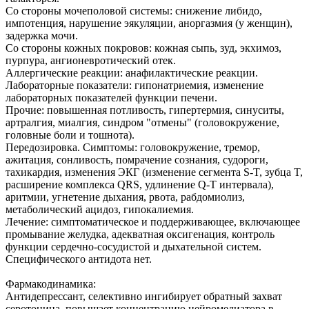
Со стороны мочеполовой системы: снижение либидо,
импотенция, нарушение эякуляции, аноргазмия (у женщин),
задержка мочи.
Со стороны кожных покровов: кожная сыпь, зуд, экхимоз,
пурпура, ангионевротический отек.
Аллергические реакции: анафилактические реакции.
Лабораторные показатели: гипонатриемия, изменение
лабораторных показателей функции печени.
Прочие: повышенная потливость, гипертермия, синуситы,
артралгия, миалгия, синдром "отмены" (головокружение,
головные боли и тошнота).
Передозировка. Симптомы: головокружение, тремор,
ажитация, сонливость, помрачение сознания, судороги,
тахикардия, изменения ЭКГ (изменение сегмента S-T, зубца T,
расширение комплекса QRS, удлинение Q-T интервала),
аритмии, угнетение дыхания, рвота, рабдомиолиз,
метаболический ацидоз, гипокалиемия.
Лечение: симптоматическое и поддерживающее, включающее
промывание желудка, адекватная оксигенация, контроль
функции сердечно-сосудистой и дыхательной систем.
Специфического антидота нет.
Фармакодинамика:
Антидепрессант, селективно ингибирует обратный захват
серотонина, повышает концентрацию нейромедиатора в