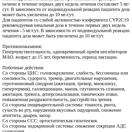
печени в течение первых двух недель лечения составляет 5 мг/
сут. В зависимости от индивидуальной реакции пациента доза
может быть увеличена до 10 мг/сут.
Для пациентов со слабой активностью изофермента CYP2С19
рекомендуемая начальная доза в течение первых двух недель
лечения - 5 мг/сут. В зависимости от индивидуальной реакции
пациента доза может быть увеличена до 10 мг/сут.
Противопоказания:
Гиперчувствительность, одновременный приём ингибиторов
МАО, возраст до 15 лет, беременность, период лактации.
Побочные действия:
Со стороны ЦНС: головокружение, слабость, бессонница или
сонливость, судороги, тремор, двигательные нарушения,
серотониновый синдром (ажитация, тремор, миоклонус,
гипертермия), галлюцинации, мания, спутанность сознания,
ажитация, тревога, деперсонализация, панические атаки,
повышенная раздражительность, расстройства зрения.
Со стороны пищеварительной системы: тошнота, рвота,
сухость во рту, нарушения вкусовых ощущений, снижение
аппетита, диарея, запор.
Со стороны ССС: ортостатическая гипотензия.
Со стороны эндокринной системы: снижение секреции АДГ,
галакторея.