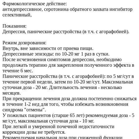
Фармокологическое действие:
антидепрессивное, серотонина обратного захвата ингибитор
селективный,
Показания:
Депрессия, панические расстройства (в т.ч. с агорафобией).
Режим дозирования:
Внутрь, вне зависимости от приема пищи.
Депрессивные эпизоды: по 10-20 мг 1 раз в сутки.
После исчезновения симптомов депрессии, необходимо
продолжать терапию для закрепления полученного эффекта в
течение 6 мес.
Панические расстройства (в т.ч. с агорафобией): по 5 мг/сут в
течение первой недели, затем по 10-20 мг/сут. Максимальная
суточная доза - 20 мг. Длительность лечения - несколько
месяцев.
При прекращении лечения доза должна постепенно снижаться
в течение 1-2 нед для того, чтобы избежать возникновения
синдрома "отмены".
У пожилых пациентов (старше 65 лет) рекомендуемая доза - 5
мг/сут, максимальная суточная доза - 10 мг.
При легкой и умеренной почечной недостаточности
коррекции дозы не требуется.
Рекомендуемая начальная доза при сниженной функции