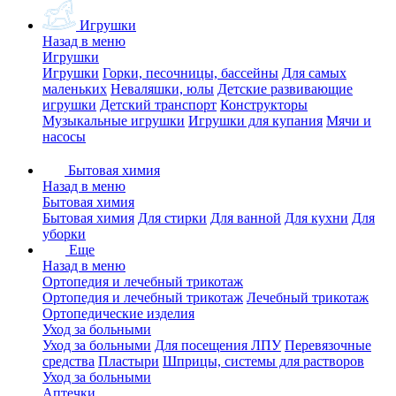
Игрушки
Назад в меню
Игрушки
Игрушки
Горки, песочницы, бассейны
Для самых
маленьких
Неваляшки, юлы
Детские развивающие
игрушки
Детский транспорт
Конструкторы
Музыкальные игрушки
Игрушки для купания
Мячи и
насосы
Бытовая химия
Назад в меню
Бытовая химия
Бытовая химия
Для стирки
Для ванной
Для кухни
Для
уборки
Еще
Назад в меню
Ортопедия и лечебный трикотаж
Ортопедия и лечебный трикотаж
Лечебный трикотаж
Ортопедические изделия
Уход за больными
Уход за больными
Для посещения ЛПУ
Перевязочные
средства
Пластыри
Шприцы, системы для растворов
Уход за больными
Аптечки