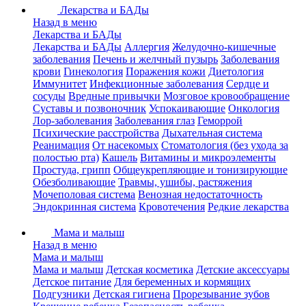
Лекарства и БАДы
Назад в меню
Лекарства и БАДы
Лекарства и БАДы
Аллергия
Желудочно-кишечные
заболевания
Печень и желчный пузырь
Заболевания
крови
Гинекология
Поражения кожи
Диетология
Иммунитет
Инфекционные заболевания
Сердце и
сосуды
Вредные привычки
Мозговое кровообращение
Суставы и позвоночник
Успокаивающие
Онкология
Лор-заболевания
Заболевания глаз
Геморрой
Психические расстройства
Дыхательная система
Реанимация
От насекомых
Стоматология (без ухода за
полостью рта)
Кашель
Витамины и микроэлементы
Простуда, грипп
Общеукрепляющие и тонизирующие
Обезболивающие
Травмы, ушибы, растяжения
Мочеполовая система
Венозная недостаточность
Эндокринная система
Кровотечения
Редкие лекарства
Мама и малыш
Назад в меню
Мама и малыш
Мама и малыш
Детская косметика
Детские аксессуары
Детское питание
Для беременных и кормящих
Подгузники
Детская гигиена
Прорезывание зубов