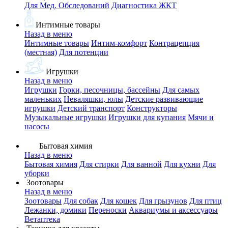
Для Мед. Обследований
Диагностика ЖКТ
Интимные товары
Назад в меню
Интимные товары
Интим-комфорт
Контрацепция
(местная)
Для потенции
Игрушки
Назад в меню
Игрушки
Горки, песочницы, бассейны
Для самых
маленьких
Неваляшки, юлы
Детские развивающие
игрушки
Детский транспорт
Конструкторы
Музыкальные игрушки
Игрушки для купания
Мячи и
насосы
Бытовая химия
Назад в меню
Бытовая химия
Для стирки
Для ванной
Для кухни
Для
уборки
Зоотовары
Назад в меню
Зоотовары
Для собак
Для кошек
Для грызунов
Для птиц
Лежанки, домики
Переноски
Аквариумы и аксессуары
Ветаптека