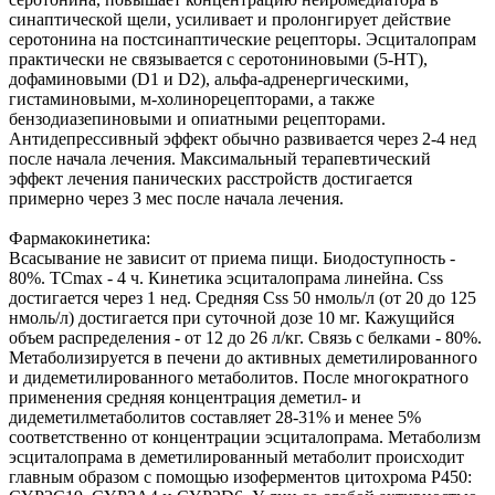
синаптической щели, усиливает и пролонгирует действие
серотонина на постсинаптические рецепторы. Эсциталопрам
практически не связывается с серотониновыми (5-HT),
дофаминовыми (D1 и D2), альфа-адренергическими,
гистаминовыми, м-холинорецепторами, а также
бензодиазепиновыми и опиатными рецепторами.
Антидепрессивный эффект обычно развивается через 2-4 нед
после начала лечения. Максимальный терапевтический
эффект лечения панических расстройств достигается
примерно через 3 мес после начала лечения.
Фармакокинетика:
Всасывание не зависит от приема пищи. Биодоступность -
80%. ТCmax - 4 ч. Кинетика эсциталопрама линейна. Css
достигается через 1 нед. Средняя Css 50 нмоль/л (от 20 до 125
нмоль/л) достигается при суточной дозе 10 мг. Кажущийся
объем распределения - от 12 до 26 л/кг. Связь с белками - 80%.
Метаболизируется в печени до активных деметилированного
и дидеметилированного метаболитов. После многократного
применения средняя концентрация деметил- и
дидеметилметаболитов составляет 28-31% и менее 5%
соответственно от концентрации эсциталопрама. Метаболизм
эсциталопрама в деметилированный метаболит происходит
главным образом с помощью изоферментов цитохрома P450: