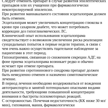
Следует отменить препарат в случае развития эпилептических
припадков или их учащении при фармакологически
неконтролируемой эпилепсии.
При развитии маниакального состояния эсциталопрам должен
быть отменен.
Эсциталопрам может увеличивать концентрацию глюкозы в
крови при сахарном диабете, что может потребовать
коррекции доз гипогликемических ЛС.
Клинический опыт использования эсциталопрама
свидетельствует о возможном увеличении риска реализации
суицидальных попыток в первые недели терапии, в связи с
чем очень важно осуществлять тщательное наблюдение за
пациентами в этот период.
Гипонатриемия, связанная со снижением секреции АДГ, на
фоне приема эсциталопрама возникает редко и обычно
исчезает при отмене препарата.
При развитии серотонинового синдрома препарат должен
быть немедленно отменен и назначено симптоматическое
лечение.
В период лечения необходимо воздерживаться от вождения
автотранспорта и занятий потенциально опасными видами
деятельности, требующими повышенной концентрации
внимания и быстроты психомоторных реакций.
С осторожностью. Почечная недостаточность (КК ниже 30 мл/
мин), гипомания, мания, фармакологически