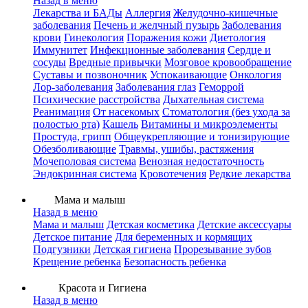
Назад в меню
Лекарства и БАДы
Аллергия
Желудочно-кишечные
заболевания
Печень и желчный пузырь
Заболевания
крови
Гинекология
Поражения кожи
Диетология
Иммунитет
Инфекционные заболевания
Сердце и
сосуды
Вредные привычки
Мозговое кровообращение
Суставы и позвоночник
Успокаивающие
Онкология
Лор-заболевания
Заболевания глаз
Геморрой
Психические расстройства
Дыхательная система
Реанимация
От насекомых
Стоматология (без ухода за
полостью рта)
Кашель
Витамины и микроэлементы
Простуда, грипп
Общеукрепляющие и тонизирующие
Обезболивающие
Травмы, ушибы, растяжения
Мочеполовая система
Венозная недостаточность
Эндокринная система
Кровотечения
Редкие лекарства
Мама и малыш
Назад в меню
Мама и малыш
Детская косметика
Детские аксессуары
Детское питание
Для беременных и кормящих
Подгузники
Детская гигиена
Прорезывание зубов
Крещение ребенка
Безопасность ребенка
Красота и Гигиена
Назад в меню