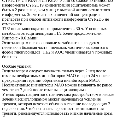
CYP2C19, CYPЗA4 и CYP2D6. У лиц со слабой активностью
изофермента CYP2C19 концентрация эсциталопрама может
быть в 2 раза выше, чем у лиц с высокой активностью этого
изофермента. Значительных изменений концентрации
препарата при слабой активности изофермента CYP2D6 не
отмечается.
T1/2 после многократного применения - 30 ч. У основных
метаболитов эсциталопрама T1/2 более продолжителен.
Клиренс - 0.6 л/мин.
Эсциталопрам и его основные метаболиты выводятся
печенью и большая часть - почками, частично выводится в
форме глюкуронидов. T1/2 и AUC увеличивается у пожилых
больных.
Особые указаня:
Эсциталопрам следует назначать только через 2 нед после
отмены необратимых ингибиторов МАО и через 24 ч после
прекращения терапии обратимым ингибитором МАО.
Неселективные ингибиторы МАО можно назначить не ранее
чем через 7 дней после отмены эсциталопрама.
У некоторых пациентов с паническим расстройством в начале
лечения эсциталопрамом может наблюдаться усиление
тревоги, которая исчезает обычно в течение последующих 2
нед лечения. Чтобы снизить вероятность возникновения
тревоги, рекомендуется использовать низкие начальные дозы.