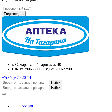
г. Самара, ул. Гагарина, д. 49
Пн-Пт 7:00-22:00, Сб,Вс 8:00-22:00
+7(846)379-20-14
Найти
Найти
Акции