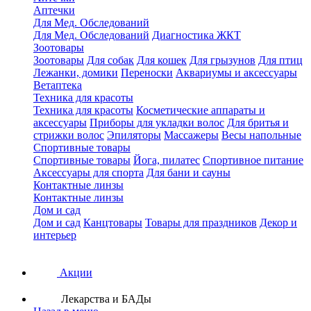
Аптечки
Для Мед. Обследований
Для Мед. Обследований
Диагностика ЖКТ
Зоотовары
Зоотовары
Для собак
Для кошек
Для грызунов
Для птиц
Лежанки, домики
Переноски
Аквариумы и аксессуары
Ветаптека
Техника для красоты
Техника для красоты
Косметические аппараты и
аксессуары
Приборы для укладки волос
Для бритья и
стрижки волос
Эпиляторы
Массажеры
Весы напольные
Спортивные товары
Спортивные товары
Йога, пилатес
Спортивное питание
Аксессуары для спорта
Для бани и сауны
Контактные линзы
Контактные линзы
Дом и сад
Дом и сад
Канцтовары
Товары для праздников
Декор и
интерьер
Акции
Лекарства и БАДы