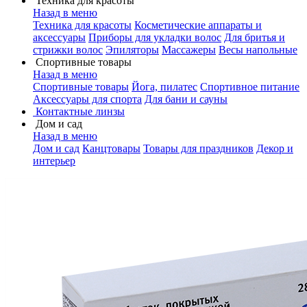
Техника для красоты
Назад в меню
Техника для красоты
Косметические аппараты и
аксессуары
Приборы для укладки волос
Для бритья и
стрижки волос
Эпиляторы
Массажеры
Весы напольные
Спортивные товары
Назад в меню
Спортивные товары
Йога, пилатес
Спортивное питание
Аксессуары для спорта
Для бани и сауны
Контактные линзы
Дом и сад
Назад в меню
Дом и сад
Канцтовары
Товары для праздников
Декор и
интерьер