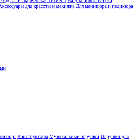
Уход за телом
Женская гигиена
Уход за полостью рта
Аксессуары для красоты и макияжа
Для маникюра и педикюра
ыми
анспорт
Конструкторы
Музыкальные игрушки
Игрушки для