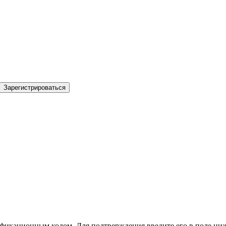
Зарегистрироваться
фикационным кодом. Для подтверждения введите его в поле ниж