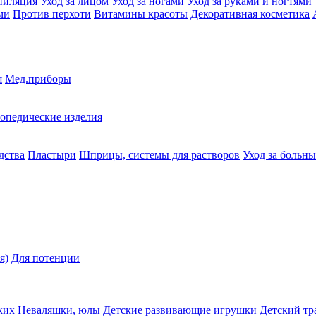
пиляция
Уход за лицом
Уход за ногами
Уход за руками и ногтями
ми
Против перхоти
Витамины красоты
Декоративная косметика
я
Мед.приборы
опедические изделия
дства
Пластыри
Шприцы, системы для растворов
Уход за больн
я)
Для потенции
ких
Неваляшки, юлы
Детские развивающие игрушки
Детский тр