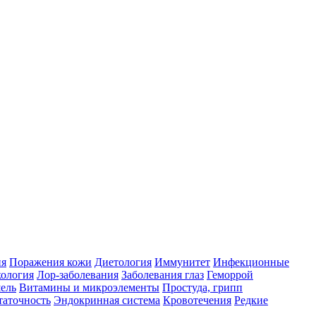
ия
Поражения кожи
Диетология
Иммунитет
Инфекционные
ология
Лор-заболевания
Заболевания глаз
Геморрой
ель
Витамины и микроэлементы
Простуда, грипп
таточность
Эндокринная система
Кровотечения
Редкие