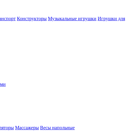
анспорт
Конструкторы
Музыкальные игрушки
Игрушки для
ыми
ляторы
Массажеры
Весы напольные