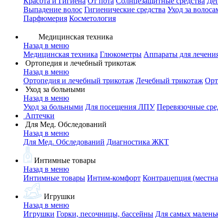
Красота и Гигиена
От пота
Солнцезащитные средства
Де
Выпадение волос
Гигиенические средства
Уход за волоса
Парфюмерия
Косметология
Медицинская техника
Назад в меню
Медицинская техника
Глюкометры
Аппараты для лечени
Ортопедия и лечебный трикотаж
Назад в меню
Ортопедия и лечебный трикотаж
Лечебный трикотаж
Орт
Уход за больными
Назад в меню
Уход за больными
Для посещения ЛПУ
Перевязочные сре
Аптечки
Для Мед. Обследований
Назад в меню
Для Мед. Обследований
Диагностика ЖКТ
Интимные товары
Назад в меню
Интимные товары
Интим-комфорт
Контрацепция (местна
Игрушки
Назад в меню
Игрушки
Горки, песочницы, бассейны
Для самых малень