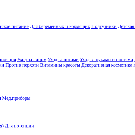
тское питание
Для беременных и кормящих
Подгузники
Детская
пиляция
Уход за лицом
Уход за ногами
Уход за руками и ногтями
ми
Против перхоти
Витамины красоты
Декоративная косметика
я
Мед.приборы
я)
Для потенции