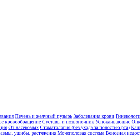
евания
Печень и желчный пузырь
Заболевания крови
Гинеколог
ое кровообращение
Суставы и позвоночник
Успокаивающие
Онк
ция
От насекомых
Стоматология (без ухода за полостью рта)
Каш
авмы, ушибы, растяжения
Мочеполовая система
Венозная недос