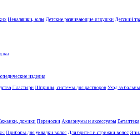
ких
Неваляшки, юлы
Детские развивающие игрушки
Детский тр
орки
опедические изделия
дства
Пластыри
Шприцы, системы для растворов
Уход за больн
Лежанки, домики
Переноски
Аквариумы и аксессуары
Ветаптека
ры
Приборы для укладки волос
Для бритья и стрижки волос
Эпи