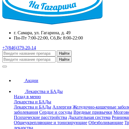
г. Самара, ул. Гагарина, д. 49
Пн-Пт 7:00-22:00, Сб,Вс 8:00-22:00
+7(846)379-20-14
Найти
Найти
Акции
Лекарства и БАДы
Назад в меню
Лекарства и БАДы
Лекарства и БАДы
Аллергия
Желудочно-кишечные забол
заболевания
Сердце и сосуды
Вредные привычки
Мозгов
Психические расстройства
Дыхательная система
Реанима
Общеукрепляющие и тонизирующие
Обезболивающие
Тр
лекарства