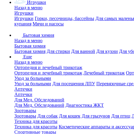
Игрушки
Назад в меню
Игрушки
Игрушки
Горки, песочницы, бассейны
Для самых малень
купания
Мячи и насосы
Бытовая химия
Назад в меню
Бытовая химия
Бытовая химия
Для стирки
Для ванной
Для кухни
Для уб
Еще
Назад в меню
Ортопедия и лечебный трикотаж
Ортопедия и лечебный трикотаж
Лечебный трикотаж
Орт
Уход за больными
Уход за больными
Для посещения ЛПУ
Перевязочные сре
Аптечки
Аптечки
Для Мед. Обследований
Для Мед. Обследований
Диагностика ЖКТ
Зоотовары
Зоотовары
Для собак
Для кошек
Для грызунов
Для птиц
Техника для красоты
Техника для красоты
Косметические аппараты и аксессуа
Спортивные товары