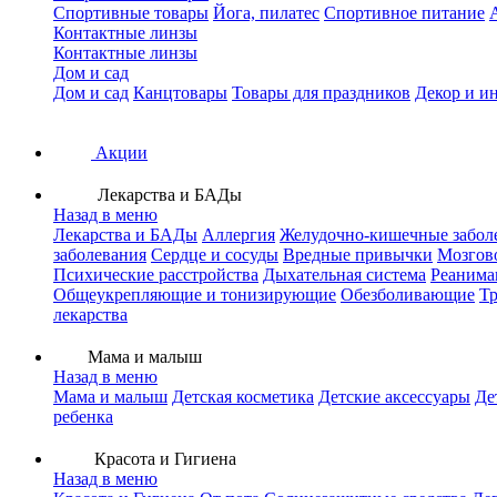
Спортивные товары
Йога, пилатес
Спортивное питание
Контактные линзы
Контактные линзы
Дом и сад
Дом и сад
Канцтовары
Товары для праздников
Декор и и
Акции
Лекарства и БАДы
Назад в меню
Лекарства и БАДы
Аллергия
Желудочно-кишечные забол
заболевания
Сердце и сосуды
Вредные привычки
Мозгов
Психические расстройства
Дыхательная система
Реанима
Общеукрепляющие и тонизирующие
Обезболивающие
Тр
лекарства
Мама и малыш
Назад в меню
Мама и малыш
Детская косметика
Детские аксессуары
Де
ребенка
Красота и Гигиена
Назад в меню