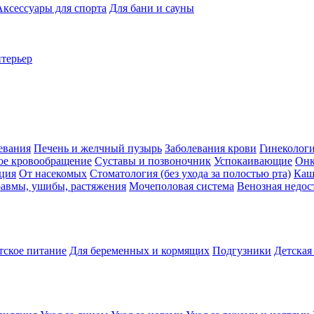
Аксессуары для спорта
Для бани и сауны
нтерьер
евания
Печень и желчный пузырь
Заболевания крови
Гинеколог
ое кровообращение
Суставы и позвоночник
Успокаивающие
Онк
ция
От насекомых
Стоматология (без ухода за полостью рта)
Каш
авмы, ушибы, растяжения
Мочеполовая система
Венозная недос
тское питание
Для беременных и кормящих
Подгузники
Детская