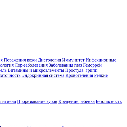
ия
Поражения кожи
Диетология
Иммунитет
Инфекционные
ология
Лор-заболевания
Заболевания глаз
Геморрой
ель
Витамины и микроэлементы
Простуда, грипп
таточность
Эндокринная система
Кровотечения
Редкие
 гигиена
Прорезывание зубов
Крещение ребенка
Безопасность