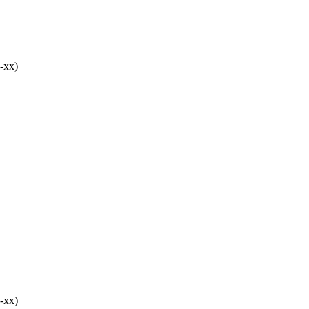
-хх)
-хх)